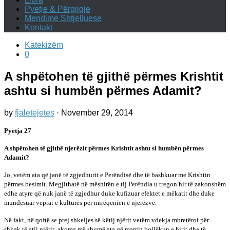
Pyetje & Përgjigje
Mendime Shtjelluese
Kontakt
Katekizëm
0
A shpëtohen të gjithë përmes Krishtit
ashtu si humbën përmes Adamit?
by
fjaletejetes
·
November 29, 2014
Pyetja 27
A shpëtohen të gjithë njerëzit përmes Krishtit ashtu si humbën përmes
Adamit?
Jo, vetëm ata që janë të zgjedhurit e Perëndisë dhe të bashkuar me Krishtin
përmes besimit. Megjithatë në mëshirën e tij Perëndia u tregon hir të zakonshëm
edhe atyre që nuk janë të zgjedhur duke kufizuar efektet e mëkatit dhe duke
mundësuar veprat e kulturës për mirëqenien e njerëzve.
Në fakt, në qoftë se prej shkeljes së këtij njërit vetëm vdekja mbretëroi për
shkak të atij njërit, akoma më shumë ata që marrin bollëkun e hirit dhe të