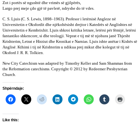
Zot i portës së ngushtë dhe vrimës së gjilpërës,
Largo prej meje çdo gjë të pavlerë, ndryshe do të vdes.
C. S. Ljuis (C. S. Lewis, 1898–1963). Profesor i letërsisë Angleze në
Universitetin e Oksfordit dhe njëkohësisht drejtor i Katedrës së Anglishtes në
Universitetin e Kembrixhit. Ljuis shkroi kritika letrare, letërsi për fëmijë, letërsi
fantastiko shkencore, si dhe teologji. Veprat e tij më të njohura janë Thjesht
Krishterim, Letrat e Hirziut dhe Kronikat e Narnias. Ljuis ishte anëtar i Kishës së
Anglisë. Kthimi i tij në Krishterim u ndikua prej mikut dhe kolegut të tij në
Oksford J. R. R. Tolkien.
New City Catechism was adapted by Timothy Keller and Sam Shammas from
the Reformation catechisms. Copyright © 2012 by Redeemer Presbyterian
Church.
Shpërndaje:
Like this: