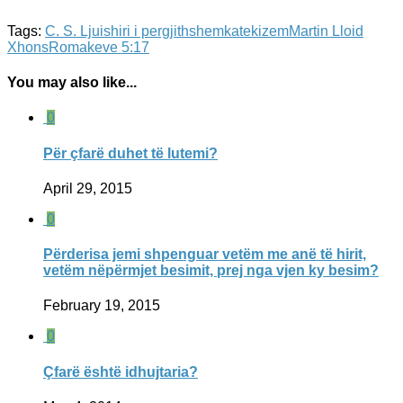
Tags:
C. S. Ljuis
hiri i pergjithshem
katekizem
Martin Lloid
Xhons
Romakeve 5:17
You may also like...
0
Për çfarë duhet të lutemi?
April 29, 2015
0
Përderisa jemi shpenguar vetëm me anë të hirit,
vetëm nëpërmjet besimit, prej nga vjen ky besim?
February 19, 2015
0
Çfarë është idhujtaria?