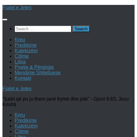
Skip
Fjalet e Jetes
to
content
Search
for:
Kreu
Predikime
Katekizëm
Citime
Libra
Pyetje & Përgjigje
Mendime Shtjelluese
Kontakt
Fjalet e Jetes
"fjalët që po ju them janë frymë dhe jetë" - Gjoni 6:63, Jezu
Krishti
Kreu
Predikime
Katekizëm
Citime
Libra