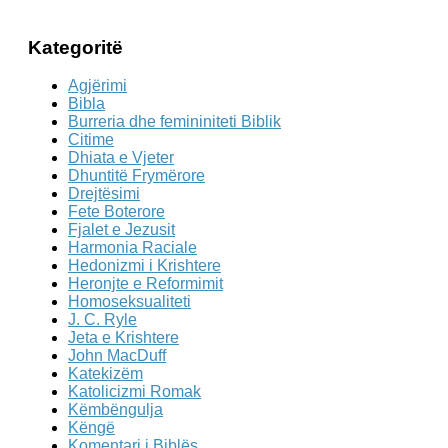
for:
Kategoritë
Agjërimi
Bibla
Burreria dhe femininiteti Biblik
Citime
Dhiata e Vjeter
Dhuntitë Frymërore
Drejtësimi
Fete Boterore
Fjalet e Jezusit
Harmonia Raciale
Hedonizmi i Krishtere
Heronjte e Reformimit
Homoseksualiteti
J. C. Ryle
Jeta e Krishtere
John MacDuff
Katekizëm
Katolicizmi Romak
Këmbëngulja
Këngë
Komentari i Biblës