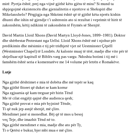
mirë. Pyetja është, prej nga vijnë gjithë këto gjëra të mira? Si mund ta
shpjegojmë ekzistencën dhe gjenialitetin e njerëzve si Shekspiri dhe
Mikelanxhelo? Përgjigja nga Shkrimi është që të gjithë këta njerëz kishin
dhunti dhe ishin në gjendje t’i ushtronin ato si rezultat i veprimit të hirit të
zakonshëm, këtij ndikimi të zakonshëm të Frymës së Shenjtë.
David Martin Lloid Xhons (David Martyn Lloyd-Jones, 1899–1981). Doktor
dhe shërbestar Protestant nga Uellsi. Lloid Xhons është më i njohur për
predikimin dhe mësimin e tij për tridhjetë vjet në Uestminster Çëpëll
(Westminster Chapel) të Londrës. Ai kalonte muaj të tërë, madje dhe vite për të
shtjelluar një kapitull të Biblës varg pas vargu. Ndoshta botimi i tij më i
famshëm është seria e komentarëve me 14 volume për letrën e Romakëve.
Lutje
Nga gjithë dështimet e mia të dobëta dhe më tepër se kaq
Nga gjithë fitoret që duket se kam korrur
Nga zgjuarsia që kam treguar për hirin Tënd
Me të cilat engjëjt qajnë dhe audienca qesh;
Nga gjithë provat e mia për hyjninë Tënde,
Ti që nuk jep asnjë shenjë, më çliro.
Mendimet janë si monedhat. Bëj që të mos u besoj
veç Teje, dhe imazhit Tënd në to.
Nga gjithë mendimet e mia, madje dhe ato për Ty,
Ti o Qetësi e bukur, bjer mbi mua e më çliro.