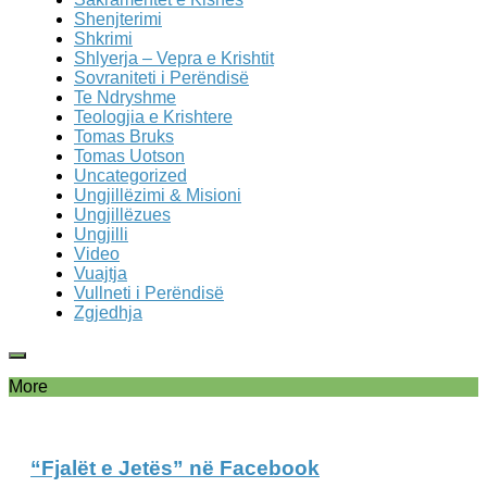
Shenjterimi
Shkrimi
Shlyerja – Vepra e Krishtit
Sovraniteti i Perëndisë
Te Ndryshme
Teologjia e Krishtere
Tomas Bruks
Tomas Uotson
Uncategorized
Ungjillëzimi & Misioni
Ungjillëzues
Ungjilli
Video
Vuajtja
Vullneti i Perëndisë
Zgjedhja
More
“Fjalët e Jetës” në Facebook