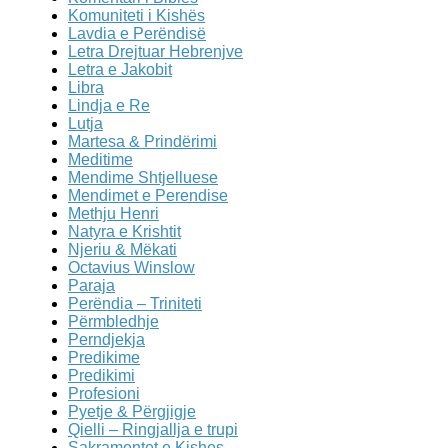
Komuniteti i Kishës
Lavdia e Perëndisë
Letra Drejtuar Hebrenjve
Letra e Jakobit
Libra
Lindja e Re
Lutja
Martesa & Prindërimi
Meditime
Mendime Shtjelluese
Mendimet e Perendise
Methju Henri
Natyra e Krishtit
Njeriu & Mëkati
Octavius Winslow
Paraja
Perëndia – Triniteti
Përmbledhje
Perndjekja
Predikime
Predikimi
Profesioni
Pyetje & Përgjigje
Qielli – Ringjallja e trupi
Sakramentet e Kishes