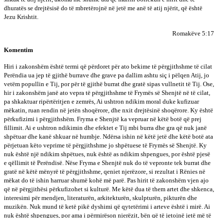
dhuratës se drejtësisë do të mbretërojnë në jetë me anë të atij njërit, që është
Jezu Krishtit.
Romakëve 5:17
Komentim
Hiri i zakonshëm është termi që përdoret për ato bekime të përgjithshme të cilat
Perëndia ua jep të gjithë burrave dhe grave pa dallim ashtu siç i pëlqen Atij, jo
vetëm popullin e Tij, por për të gjithë burrat dhe gratë sipas vullnetit të Tij. Ose,
hir i zakonshëm janë ato vepra të përgjithshme të Frymës së Shenjtë në të cilat,
pa shkaktuar ripërtëritjen e zemrës, Ai ushtron ndikim moral duke kufizuar
mëkatin, ruan rendin në jetën shoqërore, dhe nxit drejtësinë shoqërore. Ky është
përkufizimi i përgjithshëm. Fryma e Shenjtë ka vepruar në këtë botë që prej
fillimit. Ai e ushtron ndikimin dhe efektet e Tij mbi burra dhe gra që nuk janë
shpëtuar dhe kanë shkuar në humbje. Ndërsa ishin në këtë jetë dhe këtë botë ata
përjetuan këto veprime të përgjithshme jo shpëtuese të Frymës së Shenjtë. Ky
nuk është një ndikim shpëtues, nuk është as ndikim shpengues, por është pjesë
e qëllimit të Perëndisë. Nëse Fryma e Shenjtë nuk do të vepronte tek burrat dhe
gratë në këtë mënyrë të përgjithshme, qeniet njerëzore, si rezultat i Rënies në
mëkat do të ishin harruar shumë kohë më parë. Pas hirit të zakonshëm vjen ajo
që në përgjithësi përkufizohet si kulturë. Me këtë dua të them artet dhe shkenca,
interesimi për mendjen, literaturën, arkitekturën, skulpturën, pikturën dhe
muzikën. Nuk mund të ketë pikë dyshimi që qytetërimi i arteve është i mirë. Ai
nuk është shpengues, por ama i përmirëson njerëzit, bën që të jetojnë jetë më të