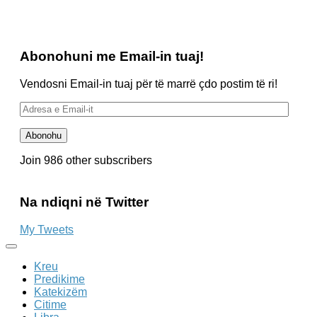
Abonohuni me Email-in tuaj!
Vendosni Email-in tuaj për të marrë çdo postim të ri!
Adresa
e
Email-
Abonohu
it
Join 986 other subscribers
Na ndiqni në Twitter
My Tweets
Kreu
Predikime
Katekizëm
Citime