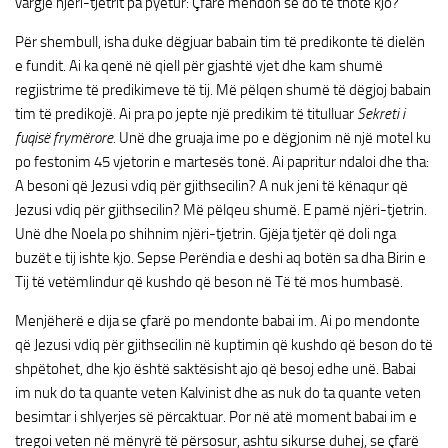
vargje njëri-tjetrit pa pyetur: Çfarë mendon se do të thotë kjo?
Për shembull, isha duke dëgjuar babain tim të predikonte të dielën
e fundit. Ai ka qenë në qiell për gjashtë vjet dhe kam shumë
regjistrime të predikimeve të tij. Më pëlqen shumë të dëgjoj babain
tim të predikojë. Ai pra po jepte një predikim të titulluar
Sekreti i
fuqisë frymërore.
Unë dhe gruaja ime po e dëgjonim në një motel ku
po festonim 45 vjetorin e martesës tonë. Ai papritur ndaloi dhe tha:
A besoni që Jezusi vdiq për gjithsecilin? A nuk jeni të kënaqur që
Jezusi vdiq për gjithsecilin? Më pëlqeu shumë. E pamë njëri-tjetrin.
Unë dhe Noela po shihnim njëri-tjetrin. Gjëja tjetër që doli nga
buzët e tij ishte kjo. Sepse Perëndia e deshi aq botën sa dha Birin e
Tij të vetëmlindur që kushdo që beson në Të të mos humbasë.
Menjëherë e dija se çfarë po mendonte babai im. Ai po mendonte
që Jezusi vdiq për gjithsecilin në kuptimin që kushdo që beson do të
shpëtohet, dhe kjo është saktësisht ajo që besoj edhe unë. Babai
im nuk do ta quante veten Kalvinist dhe as nuk do ta quante veten
besimtar i shlyerjes së përcaktuar. Por në atë moment babai im e
tregoi veten në mënyrë të përsosur, ashtu sikurse duhej, se çfarë