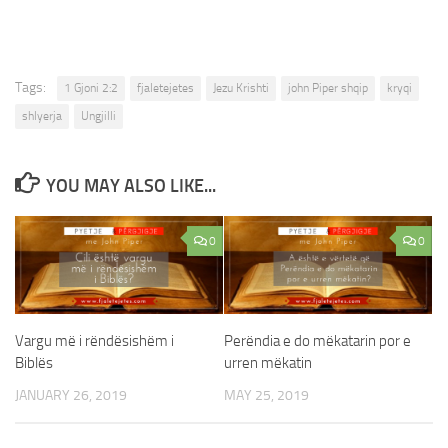
Tags:
1 Gjoni 2:2
fjaletejetes
Jezu Krishti
john Piper shqip
kryqi
shlyerja
Ungjilli
YOU MAY ALSO LIKE...
0
0
Vargu më i rëndësishëm i
Perëndia e do mëkatarin por e
Biblës
urren mëkatin
JANUARY 26, 2019
MAY 25, 2019