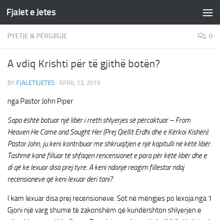
Fjalet e Jetes
Skip to content
PYETJE & PËRGJIGJE
0
A vdiq Krishti për të gjithë botën?
BY
FJALETEJETES
·
APRIL 13, 2019
nga Pastor John Piper
Sapo është botuar një libër i rreth shlyerjes së përcaktuar – From
Heaven He Came and Sought Her (Prej Qiellit Erdhi dhe e Kërkoi Kishën).
Pastor John, ju keni kontribuar me shkruajtjen e një kapitulli në këtë libër.
Tashmë kanë filluar të shfaqen rencensionet e para për këtë libër dhe e
di që ke lexuar disa prej tyre. A keni ndonjë reagim fillestar ndaj
recensioneve që keni lexuar deri tani?
I kam lexuar disa prej recensioneve. Sot në mëngjes po lexoja nga 1
Gjoni një varg shumë të zakonshëm që kundërshton shlyerjen e