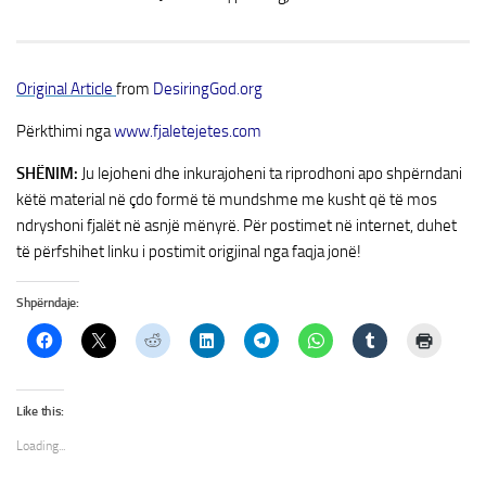
Original Article
from
DesiringGod.org
Përkthimi nga
www.fjaletejetes.com
SHËNIM:
Ju lejoheni dhe inkurajoheni ta riprodhoni apo shpërndani
këtë material në çdo formë të mundshme me kusht që të mos
ndryshoni fjalët në asnjë mënyrë. Për postimet në internet, duhet
të përfshihet linku i postimit origjinal nga faqja jonë!
Shpërndaje:
Like this:
Loading...