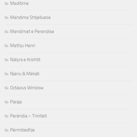
Meditime
Mendime Shtjelluese
Mendimet e Perendise
Methju Henri
Natyra e Krishtit
Njeriu & Mëkati
Octavius Winslow
Paraja
Perëndia – Triniteti
Përmbledhje