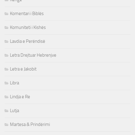
Komentari i Biblës
Komuniteti i Kishës
Lavdia e Perëndisë
Letra Drejtuar Hebrenjve
Letra e Jakobit
Libra
Lindja e Re
Lutja
Martesa & Prindërimi