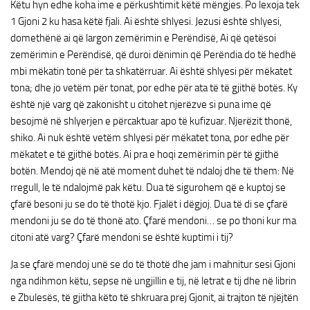
Këtu hyn edhe koha ime e përkushtimit këtë mëngjes. Po lexoja tek
1 Gjoni 2 ku hasa këtë fjali. Ai është shlyesi. Jezusi është shlyesi,
domethënë ai që largon zemërimin e Perëndisë, Ai që qetësoi
zemërimin e Perëndisë, që duroi dënimin që Perëndia do të hedhë
mbi mëkatin tonë për ta shkatërruar. Ai është shlyesi për mëkatet
tona; dhe jo vetëm për tonat, por edhe për ata të të gjithë botës. Ky
është një varg që zakonisht u citohet njerëzve si puna ime që
besojmë në shlyerjen e përcaktuar apo të kufizuar. Njerëzit thonë,
shiko. Ai nuk është vetëm shlyesi për mëkatet tona, por edhe për
mëkatet e të gjithë botës. Ai pra e hoqi zemërimin për të gjithë
botën. Mendoj që në atë moment duhet të ndaloj dhe të them: Në
rregull, le të ndalojmë pak këtu. Dua të sigurohem që e kuptoj se
çfarë besoni ju se do të thotë kjo. Fjalët i dëgjoj. Dua të di se çfarë
mendoni ju se do të thonë ato. Çfarë mendoni… se po thoni kur ma
citoni atë varg? Çfarë mendoni se është kuptimi i tij?
Ja se çfarë mendoj unë se do të thotë dhe jam i mahnitur sesi Gjoni
nga ndihmon këtu, sepse në ungjillin e tij, në letrat e tij dhe në librin
e Zbulesës, të gjitha këto të shkruara prej Gjonit, ai trajton të njëjtën