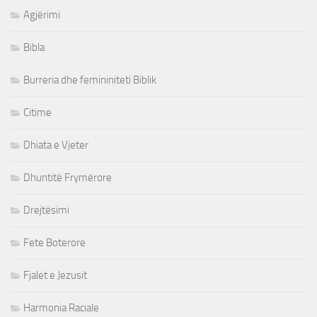
Agjërimi
Bibla
Burreria dhe femininiteti Biblik
Citime
Dhiata e Vjeter
Dhuntitë Frymërore
Drejtësimi
Fete Boterore
Fjalet e Jezusit
Harmonia Raciale