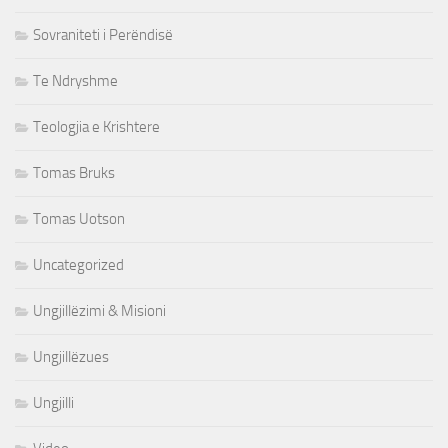
Sovraniteti i Perëndisë
Te Ndryshme
Teologjia e Krishtere
Tomas Bruks
Tomas Uotson
Uncategorized
Ungjillëzimi & Misioni
Ungjillëzues
Ungjilli