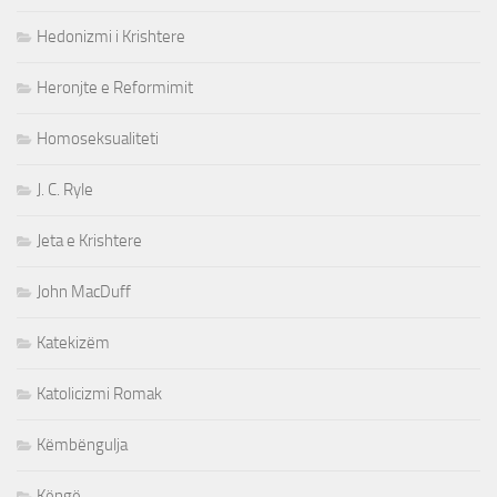
Hedonizmi i Krishtere
Heronjte e Reformimit
Homoseksualiteti
J. C. Ryle
Jeta e Krishtere
John MacDuff
Katekizëm
Katolicizmi Romak
Këmbëngulja
Këngë