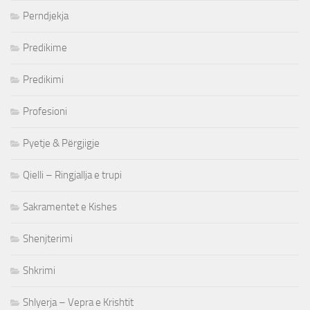
Perndjekja
Predikime
Predikimi
Profesioni
Pyetje & Përgjigje
Qielli – Ringjallja e trupi
Sakramentet e Kishes
Shenjterimi
Shkrimi
Shlyerja – Vepra e Krishtit