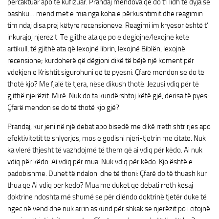
përcaktuar apo të kufizuar. Prandaj mendova që do t’i lidh të dyja së
bashku… mendimet e mia nga koha e përkushtimit dhe reagimin
tim ndaj disa prej këtyre recensioneve. Reagimi im kryesor është t’i
inkurajoj njerëzit. Të gjithë ata që po e dëgjojnë/lexojnë këtë
artikull, të gjithë ata që lexojnë librin, lexojnë Biblën, lexojnë
recensione; kurdoherë që dëgjoni dikë të bëjë një koment për
vdekjen e Krishtit sigurohuni që të pyesni: Çfarë mendon se do të
thotë kjo? Me fjalë të tjera, nëse dikush thotë: Jezusi vdiq për të
gjithë njerëzit. Mirë. Nuk do ta kundërshtoj këtë gjë, derisa të pyes:
Çfarë mendon se do të thotë kjo gjë?
Prandaj, kur jeni në një debat apo bisedë me dikë rreth shtrirjes apo
efektivitetit të shlyerjes, mos e godisni njëri-tjetrin me citate. Nuk
ka vlerë thjesht të vazhdojmë të them që ai vdiq për këdo. Ai nuk
vdiq për këdo. Ai vdiq për mua. Nuk vdiq për këdo. Kjo është e
padobishme. Duhet të ndaloni dhe të thoni: Çfarë do të thuash kur
thua që Ai vdiq për këdo? Mua më duket që debati rreth kësaj
doktrine ndoshta më shumë se për cilëndo doktrinë tjetër duke të
ngec në vend dhe nuk arrin askund për shkak se njerëzit po i citojnë