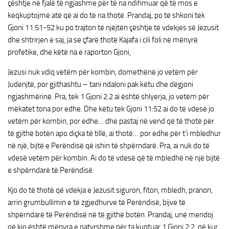
çështje në fjalë të ngjashme për të na ndihmuar që të mos e
keqkuptojmë atë që ai do të na thotë. Prandaj, po të shkoni tek
Gjoni 11:51-52 ku po trajton të njëjtën çështje të vdekjes së Jezusit
dhe shtrirjen e saj, ja se çfarë thotë Kajafa i cili foli në mënyrë
profetike, dhe këtë na e raporton Gjoni,
Jezusi nuk vdiq vetëm për kombin, domethënë jo vetëm për
Judenjtë, por gjithashtu – tani ndaloni pak këtu dhe dëgjoni
ngjashmërinë. Pra, tek 1 Gjoni 2:2 ai është shlyerja, jo vetëm për
mëkatet tona por edhe. Dhe këtu tek Gjoni 11:52 ai do të vdesë jo
vetëm për kombin, por edhe… dhe pastaj në vend që të thotë për
të gjithë botën apo diçka të tillë, ai thotë… por edhe për t’i mbledhur
në një, bijtë e Perëndisë që ishin të shpërndarë. Pra, ai nuk do të
vdesë vetëm për kombin. Ai do të vdesë që të mbledhë në një bijtë
e shpërndarë të Perëndisë.
Kjo do të thotë që vdekja e Jezusit siguron, fiton, mbledh, pranon,
arrin grumbullimin e të zgjedhurve të Perëndisë, bijve të
shpërndarë të Perëndisë në të gjithë botën. Prandaj, unë mendoj
që kjo është mënyra e natyrshme për ta kuptuar 1 Gjoni 2:2, që kur