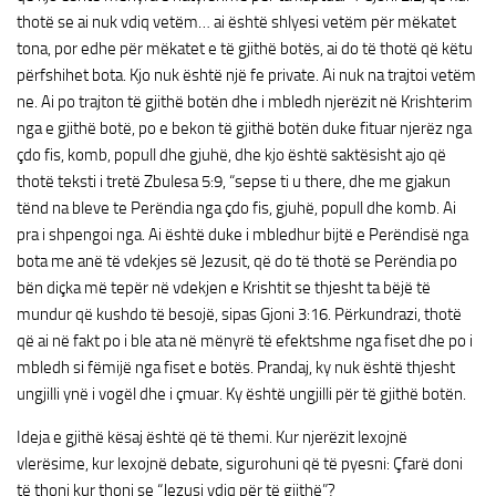
thotë se ai nuk vdiq vetëm… ai është shlyesi vetëm për mëkatet
tona, por edhe për mëkatet e të gjithë botës, ai do të thotë që këtu
përfshihet bota. Kjo nuk është një fe private. Ai nuk na trajtoi vetëm
ne. Ai po trajton të gjithë botën dhe i mbledh njerëzit në Krishterim
nga e gjithë botë, po e bekon të gjithë botën duke fituar njerëz nga
çdo fis, komb, popull dhe gjuhë, dhe kjo është saktësisht ajo që
thotë teksti i tretë Zbulesa 5:9, “sepse ti u there, dhe me gjakun
tënd na bleve te Perëndia nga çdo fis, gjuhë, popull dhe komb. Ai
pra i shpengoi nga. Ai është duke i mbledhur bijtë e Perëndisë nga
bota me anë të vdekjes së Jezusit, që do të thotë se Perëndia po
bën diçka më tepër në vdekjen e Krishtit se thjesht ta bëjë të
mundur që kushdo të besojë, sipas Gjoni 3:16. Përkundrazi, thotë
që ai në fakt po i ble ata në mënyrë të efektshme nga fiset dhe po i
mbledh si fëmijë nga fiset e botës. Prandaj, ky nuk është thjesht
ungjilli ynë i vogël dhe i çmuar. Ky është ungjilli për të gjithë botën.
Ideja e gjithë kësaj është që të themi. Kur njerëzit lexojnë
vlerësime, kur lexojnë debate, sigurohuni që të pyesni: Çfarë doni
të thoni kur thoni se “Jezusi vdiq për të gjithë”?