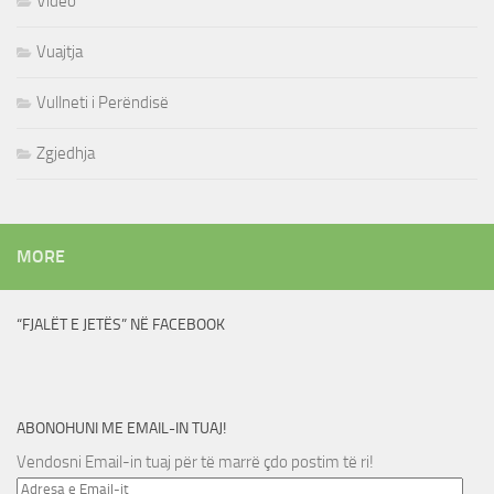
Video
Vuajtja
Vullneti i Perëndisë
Zgjedhja
MORE
“FJALËT E JETËS” NË FACEBOOK
ABONOHUNI ME EMAIL-IN TUAJ!
Vendosni Email-in tuaj për të marrë çdo postim të ri!
Adresa