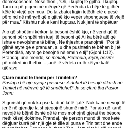
domosdoshëm. Nëse thoni, “Oh, i kuptoj të gjitha. I kuptoj.
Tani do përpiqem në mënyrë që Perëndia ta bëjë të gjithën
këtë të vlejë për mua. Do ta zbatoj ligjin tetëdhjetë e pesë
përqind në mënyrë që e gjithë kjo vepër shpenguese të vlejë
për mua.” Kështu nuk e keni kuptuar. Nuk jeni të shpëtuar.
Ajo që shpëtimi kërkon ta besoni është kjo, në vend që të
punoni për shpëtimin tuaj, të besoni që Ai ka bërë atë që
ishte e nevojshme të bëhej. Ne thjesht e pranojmë. “Por të
gjithë atyre që e pranuan, ai u dha pushtetin të bëhen bij të
Perëndisë, atyre që besojnë në emrin e tij” (Gjoni 1:12).
Prandaj, unë mendoj se
mëkati, Perëndia, kryqi, besimi
përmbledhin thelbin – janë të vërteta rreth këtyre katër
gjërave.
Çfarë mund të themi për Trinitetin?
Pastaj u bë një pyetje pasuese: A duhet të besojë dikush në
Trinitet në mënyrë që të shpëtohet? Ja se çfarë tha Pastor
John:
Sigurisht që nuk ka pse ta dinë këtë fjalë. Nuk kanë nevojë të
jenë në gjendje ta shpjegojnë shumë mirë. Por ajo që kanë
nevojë të bëjnë është që të mos mohojnë gjërat thelbësore
rreth kësaj doktrine. Prandaj, një person mund të mos ketë
dëgjuar kurrë për një gjë të tillë si puna e Trinitetit dhe ende