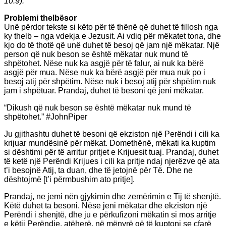
10:9).
Problemi thelbësor
Unë përdor tekste si këto për të thënë që duhet të fillosh nga
ky thelb – nga vdekja e Jezusit. Ai vdiq për mëkatet tona, dhe
kjo do të thotë që unë duhet të besoj që jam një mëkatar. Një
person që nuk beson se është mëkatar nuk mund të
shpëtohet. Nëse nuk ka asgjë për të falur, ai nuk ka bërë
asgjë për mua. Nëse nuk ka bërë asgjë për mua nuk po i
besoj atij për shpëtim. Nëse nuk i besoj atij për shpëtim nuk
jam i shpëtuar. Prandaj, duhet të besoni që jeni mëkatar.
“Dikush që nuk beson se është mëkatar nuk mund të
shpëtohet.” #JohnPiper
Ju gjithashtu duhet të besoni që ekziston një Perëndi i cili ka
krijuar mundësinë për mëkat. Domethënë, mëkati ka kuptim
si dështimi për të arritur pritjet e Krijuesit tuaj. Prandaj, duhet
të ketë një Perëndi Krijues i cili ka pritje ndaj njerëzve që ata
t’i besojnë Atij, ta duan, dhe të jetojnë për Të. Dhe ne
dështojmë [t’i përmbushim ato pritje].
Prandaj, ne jemi nën gjykimin dhe zemërimin e Tij të shenjtë.
Këtë duhet ta besoni. Nëse jeni mëkatar dhe ekziston një
Perëndi i shenjtë, dhe ju e përkufizoni mëkatin si mos arritje
e këtij Perëndie, atëherë, në mënyrë që të kuptoni se çfarë