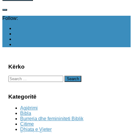
Follow:
Kërko
Search
for:
Kategoritë
Agjërimi
Bibla
Burreria dhe femininiteti Biblik
Citime
Dhiata e Vjeter