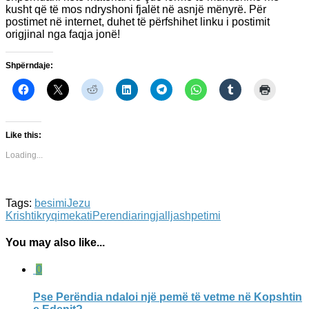
kusht që të mos ndryshoni fjalët në asnjë mënyrë. Për
postimet në internet, duhet të përfshihet linku i postimit
origjinal nga faqja jonë!
Shpërndaje:
Like this:
Loading...
Tags:
besimi
Jezu
Krishti
kryqi
mekati
Perendia
ringjallja
shpetimi
You may also like...
0
Pse Perëndia ndaloi një pemë të vetme në Kopshtin