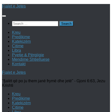
Skip
Fjalet e Jetes
to
content
Search
for:
Kreu
Predikime
Katekizëm
Citime
Libra
Pyetje & Përgjigje
Mendime Shtjelluese
Kontakt
Fjalet e Jetes
"fjalët që po ju them janë frymë dhe jetë" - Gjoni 6:63, Jezu
Krishti
Kreu
Predikime
Katekizëm
Citime
Libra