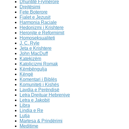
Dhuntitë Frymërore
Drejtësimi
Fete Boterore
Fjalet e Jezusit
Harmonia Raciale
Hedonizmi i Krishtere
Heronjte e Reformimit
Homoseksualiteti
J. C. Ryle
Jeta e Krishtere
John MacDuff
Katekizëm
Katolicizmi Romak
Këmbëngulja
Këngë
Komentari i Biblës
Komuniteti i Kishës
Lavdia e Perëndisë
Letra Drejtuar Hebrenjve
Letra e Jakobit
Libra
Lindja e Re
Lutja
Martesa & Prindërimi
Meditime