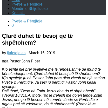
Pyetje & Përgjigje
Mendime Shtjelluese
Kontakt
Pyetje & Përgjigje
0
Çfarë duhet të besoj që të
shpëtohem?
by
fjaletejetes
·
March 16, 2019
nga Pastor John Piper
Kjo është një prej pyetjeve më të rëndësishme që mund të
bëhet ndonjëherë: Çfarë duhet të besoj që të shpëtohem?
Kjo pyetjeje ju bë Pastor John para disa vitesh në një sesion
Pyetje & Përgjigje. Ja sesi ju përgjigj Pastor John kësaj
pyetjeje:
Pali thotë, “Beso në Zotin Jezus dhe do të shpëtohesh”
(Veprat 16:31). Ai thotë, “po të rrëfesh me gojën tënde Zotin
Jezus, dhe po të besosh në zemrën tënde se Perëndia e
ngjalli prej së vdekurish, do të shpëtohesh” (Romakëve