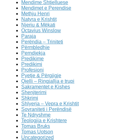
Mendime Shtjelluese
Mendimet e Perendise
Methju Henri
Natyra e Krishtit
Njeriu & Mëkati
Octavius Winslow
Paraja
Perëndia – Triniteti
Përmbledhje
Perndjekja
Predikime
Predikimi
Profesioni
Pyetje & Përgjigje
Qielli – Ringjallja e trupi
Sakramentet e Kishes
Shenjterimi
Shkrimi
Shlyerja – Vepra e Krishtit
Sovraniteti i Perëndisë
Te Ndryshme
Teologjia e Krishtere
Tomas Bruks
Tomas Uotson
Uncategorized