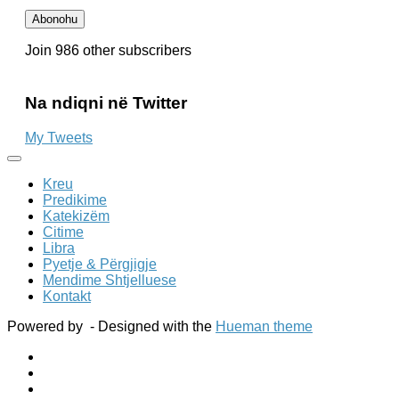
Email-
Abonohu
it
Join 986 other subscribers
Na ndiqni në Twitter
My Tweets
Kreu
Predikime
Katekizëm
Citime
Libra
Pyetje & Përgjigje
Mendime Shtjelluese
Kontakt
Powered by
- Designed with the
Hueman theme