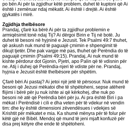
po bën Ai për ta zgjidhur këtë problem, duhet të kuptoni që Ai
është i zemëruar ndaj mëkatit. Ai është i drejtë. Ai është
gjykatës i mirë.
Zgjidhja thelbësore
Prandaj, çfarë ka bërë Ai për ta zgjidhur problemin e
armiqësimit tonë ndaj Tij? Ai dërgoi Birin e Tij në botë. Ju
duhet të besoni në hyjninë e Jezusit. Tek Psalmi 49:7 thuhet,
që askush nuk mund të paguajë çmimin e shpengimit të
dikujt tjetër. Dhe pak vargje më pas, thuhet që Perëndia do të
paguajë çmimin (Psalmi 49:15). Prandaj, Ai nuk mund të
kishte përdorur dot Gjonin, Pjetri, apo Palin që të vdisnin për
ne. Atij i duhej që Perëndia-njeri të vdiste për ne. Prandaj,
hyjnia e Jezusit është thelbësore për shpëtim.
Çfarë bëri Ai pastaj? Ai jetoi një jetë të përsosur. Nuk mund të
besoni që Jezusi mëkatoi dhe të shpëtoheni, sepse atëherë
flijimi i bërë për ju nuk ishte ai që kërkohej, dhe nuk po
besoni në atë që Perëndia bëri për ju. Ai pra është Biri i pa
mëkat i Perëndisë i cili e dha veten për të vdekur në vendin
tim: dhe ky është dimensioni zëvendësues i vdekjes së
Krishtit për mëkatet e mia. Ka shumë mënyra për të folur për
këtë gjë në Bibël. Mendoj që mund të jeni mjaft konfuzë për
disa prej këtyre dhe ende të shpëtoheni.