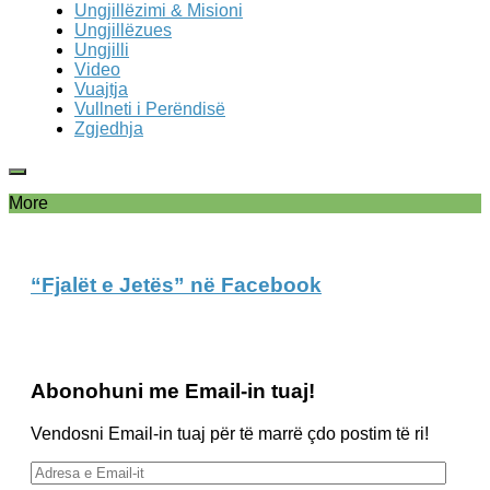
Ungjillëzimi & Misioni
Ungjillëzues
Ungjilli
Video
Vuajtja
Vullneti i Perëndisë
Zgjedhja
More
“Fjalët e Jetës” në Facebook
Abonohuni me Email-in tuaj!
Vendosni Email-in tuaj për të marrë çdo postim të ri!
Adresa
e