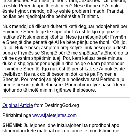
të shpëtohet. Por nëse ju thoni: Tani, Jezusi tek i cili besoni,
a është Perëndi apo thjesht njeri? Nëse thonë që Ai nuk
është hyjnor, mendoj që ky është problem i madh. Prandaj,
po flas për rrjedhojat dhe përbërësit e Trinitetit.
Nuk mendoj që dikush duhet të ketë dëgjuar ndonjëherë për
Frymën e Shenjtë që të shpëtohet. A është kjo një pozitë
radikale? Nuk mendoj kështu. Nëse ju mësojnë për Frymën
e Shenjtë dhe për atë që Ai ka bërë për ju dhe thoni, “Oh, jo,
jo, jo. Nuk e besoj asnjërën prej këtyre, nuk besoj që u desh
puna e Frymës së Shenjtë për të më shpëtuar,” atëherë do ta
vë në dyshim shpëtimin tuaj. Por, kam kaluar pesë minuta
duke e shpjeguar për ungjillin dhe as që e kam përmendur
Frymën e Shenjtë. Kjo nuk është për shkak se Ai nuk është
thelbësor. Ne nuk do të besonim dot kurrë pa Frymën e
Shenjtë. Por mendoj se njohja e hollësive sesi Perëndia ju
bëri të besoni nuk thelbësore. Por mohimi i tyre pasi t’i keni
njohur do të thotë minim i gjërave thelbësore.
Original Article
from DesiringGod.org
Përkthimi nga
www.fjaletejetes.com
SHËNIM:
Ju lejoheni dhe inkurajoheni ta riprodhoni apo
shpërndani këtë material në çdo formë të mundshme me