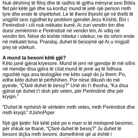
Nuk dëshiroj të filloj dhe të radhis të gjitha mënyrat sesi Bibla
flet për këtë gjë dhe sa konfuz mund të jetë një person rreth
tyre dhe ende të shpëtohet. Le të themi thjesht që në thelb të
ungjillit sesi zgjidhet ky problem gjendet Jezu Krishti, Biri i
Perëndisë i cili nuk mëkatoi kurrë, Ai zuri vendin tim dhe
duroi zemërimin e Perëndisë në vendin tim, Ai vdiq në
vendin tim. Nëse do kishte mbetur i vdekur, ne do ishim ende
në mëkatet tona. Prandaj, duhet të besojmë që Ai u ringjall
prej së vdekuri.
A mund ta besoni këtë gjë?
Këto janë gjërat kryesore. Mund të jeni në gjendje të më sillni
në mendje disa gjëra të cilat mund të jenë aq të lidhura
ngushtë nga ana teologjike me këto saqë do ju them: Po,
edhe këto duhet të përfshihen. Por nëse dikush do më
pyeste, “Çfarë duhet të
besoj
?” Unë do t’i thosha, “Ka disa
gjërat që duhet t’i dish për veten, për Perëndinë dhe për
kryqin.”
“Duhet të njohësh të vërtetën rreth vetes, rreth Perëndisë dhe
rreth kryqit.” #JohnPiper
Një gjë tjetër: Në këtë pikë po e marr si të mirëqenë besimin,
për shkak se thanë, “Çfarë duhet të besoj?” Ju duhet të
besoni diçka rreth besimi, domethënë që ai është i