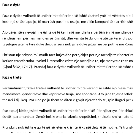
Faza e dytë
Faza e dytë e vullnetit të urdhërimit të Perëndisë është zbatimi ynë i të vërtetës bib
kesh një shtëpi apo jo, të marrësh pushime ose jo, me cilën kompani të marrësh shërbim
Ajo që është e nevojshme është që të kemi një mendje të ripërtërirë, një mendje që ë
rëndësishëm përmes mendjes së Krishtit, dhe kështu të dallojmë atë që Perëndia po 
ta jetojnë jetën e tyre duke dëgjuar zëra nuk janë duke jetuar në përputhje me Rom
Ekziston një ndryshim i madh mes lutjes dhe përpjekjes për një mendje të ripërtërirë q
kërkon transformim. Synimi i Perëndisë është një mendje e re, një mënyrë e re të mend
(Gjoni 8:32, 17:17). Prandaj faza e dytë e vullnetit të urdhërimit të Perëndisë është z
Faza e tretë
Përfundimisht, faza e tretë e vullnetit të urdhërimit të Perëndisë është ajo pjesë m
mendimeve, qëndrimeve dhe veprimeve tuaja janë spontane. Ato janë thjesht reflektim i
thesari i tij i keq. Por unë po ju them se ditën e gjyqit njerëzit do të japin llogari p
Pse e quaj këtë pjesë të vullnetit të urdhërimit të Perëndisë? Për një arsye. Për s
është i paramenduar. Zemërimi, krenaria, lakmia, shqetësimi, xhelozia, smira – ato të
Prandaj a nuk është e qartë që në jetën e krishterë ka një detyrë të madhe: Të trans