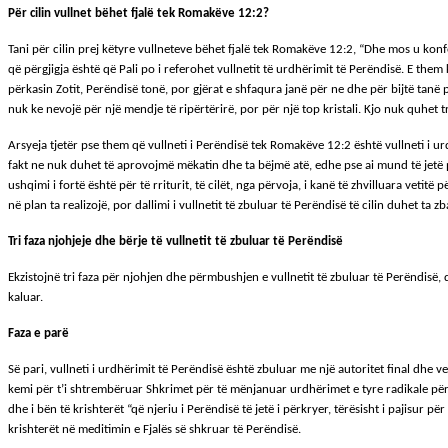
Për cilin vullnet bëhet fjalë tek Romakëve 12:2?
Tani për cilin prej këtyre vullneteve bëhet fjalë tek Romakëve 12:2, “Dhe mos u konfo
që përgjigja është që Pali po i referohet vullnetit të urdhërimit të Perëndisë. E them
përkasin Zotit, Perëndisë tonë, por gjërat e shfaqura janë për ne dhe për bijtë tanë për 
nuk ke nevojë për një mendje të ripërtërirë, por për një top kristali. Kjo nuk quhet 
Arsyeja tjetër pse them që vullneti i Perëndisë tek Romakëve 12:2 është vullneti i urd
fakt ne nuk duhet të aprovojmë mëkatin dhe ta bëjmë atë, edhe pse ai mund të jetë p
ushqimi i fortë është për të rriturit, të cilët, nga përvoja, i kanë të zhvilluara vetitë 
në plan ta realizojë, por dallimi i vullnetit të zbuluar të Perëndisë të cilin duhet ta z
Tri faza njohjeje dhe bërje të vullnetit të zbuluar të Perëndisë
Ekzistojnë tri faza për njohjen dhe përmbushjen e vullnetit të zbuluar të Perëndisë, 
kaluar.
Faza e parë
Së pari, vullneti i urdhërimit të Perëndisë është zbuluar me një autoritet final dh
kemi për t’i shtrembëruar Shkrimet për të mënjanuar urdhërimet e tyre radikale për
dhe i bën të krishterët “që njeriu i Perëndisë të jetë i përkryer, tërësisht i pajisur
krishterët në meditimin e Fjalës së shkruar të Perëndisë.