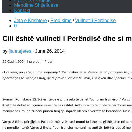
Mendime Shtjelluese
Kontakt
Jeta e Krishtere
/
Predikime
/
Vullneti i Perëndisë
0
Cili është vullneti i Perëndisë dhe si
by
fjaletejetes
·
June 26, 2014
22 Gusht 2004 | prej John Piper
O vëllezër, po ju bëj thirrje, nëpërmjet dhembshurisë së Perëndisë, ta paraqisni trup
ripërtëritjes së mendjes suaj, që të provoni cili është i miri, i pëlqyeri dhe i përsosuri 
Synimi i Romakëve 12:1-2 është që e gjithë jeta të bëhet “adhurim frymëror.” Vargu 1, “
Krishti të duket aq i çmuar se është në realitet. Adhurim do të thotë të përdorim mend
mënyrë sesi mund ta bëni punën tuaj që shpreh vlerën e vërtetë të Perëndisë. Nëse 
Vargu 2 është përgjigja e Palit për mënyrën sesi mund ta kthejmë gjithë jetën në 
në mendjen tonë. Vargu 2 thotë, “por transformohuni me anë të ripërtëritjes së men