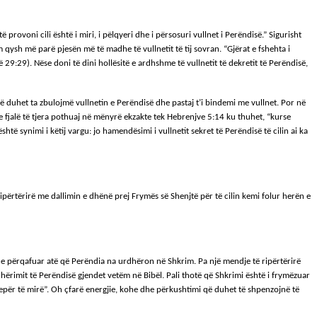
ovoni cili është i miri, i pëlqyeri dhe i përsosuri vullnet i Perëndisë.” Sigurisht
m qysh më parë pjesën më të madhe të vullnetit të tij sovran. “Gjërat e fshehta i
irë 29:29). Nëse doni të dini hollësitë e ardhshme të vullnetit të dekretit të Perëndisë,
 që duhet ta zbulojmë vullnetin e Perëndisë dhe pastaj t’i bindemi me vullnet. Por në
e fjalë të tjera pothuaj në mënyrë ekzakte tek Hebrenjve 5:14 ku thuhet, “kurse
 është synimi i këtij vargu: jo hamendësimi i vullnetit sekret të Perëndisë të cilin ai ka
ripërtërirë me dallimin e dhënë prej Frymës së Shenjtë për të cilin kemi folur herën e
dhe përqafuar atë që Perëndia na urdhëron në Shkrim. Pa një mendje të ripërtërirë
ërimit të Perëndisë gjendet vetëm në Bibël. Pali thotë që Shkrimi është i frymëzuar
o vepër të mirë”. Oh çfarë energjie, kohe dhe përkushtimi që duhet të shpenzojnë të