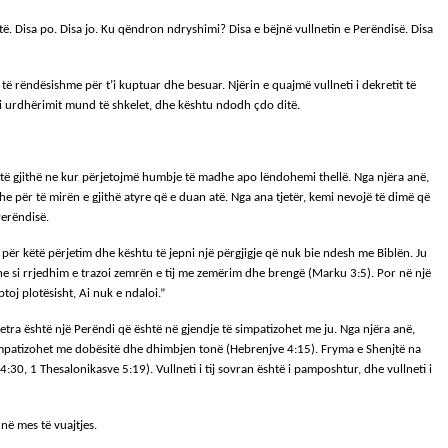
etë. Disa po. Disa jo. Ku qëndron ndryshimi? Disa e bëjnë vullnetin e Perëndisë. Disa
 të rëndësishme për t’i kuptuar dhe besuar. Njërin e quajmë vullneti i dekretit të
tij i urdhërimit mund të shkelet, dhe kështu ndodh çdo ditë.
i të gjithë ne kur përjetojmë humbje të madhe apo lëndohemi thellë. Nga njëra anë,
 për të mirën e gjithë atyre që e duan atë. Nga ana tjetër, kemi nevojë të dimë që
Perëndisë.
 për këtë përjetim dhe kështu të jepni një përgjigje që nuk bie ndesh me Biblën. Ju
 dhe si rrjedhim e trazoi zemrën e tij me zemërim dhe brengë (Marku 3:5). Por në një
toj plotësisht, Ai nuk e ndaloi.”
tjetra është një Perëndi që është në gjendje të simpatizohet me ju. Nga njëra anë,
 simpatizohet me dobësitë dhe dhimbjen tonë (Hebrenjve 4:15). Fryma e Shenjtë na
0, 1 Thesalonikasve 5:19). Vullneti i tij sovran është i pamposhtur, dhe vullneti i
në mes të vuajtjes.