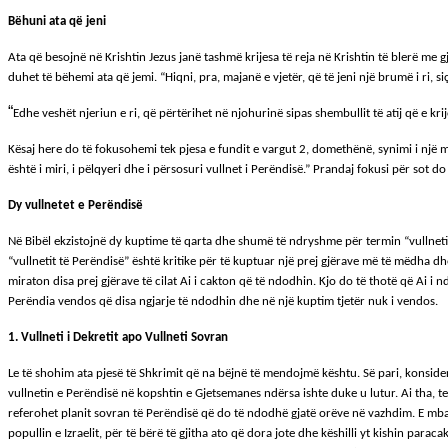
Bëhuni ata që jeni
Ata që besojnë në Krishtin Jezus janë tashmë krijesa të reja në Krishtin të blerë me gja
duhet të bëhemi ata që jemi. “Hiqni, pra, majanë e vjetër, që të jeni një brumë i ri, si
“
Edhe veshët njeriun e ri, që përtërihet në njohurinë sipas shembullit të atij që e krij
Kësaj here do të fokusohemi tek pjesa e fundit e vargut 2, domethënë, synimi i një 
është i miri, i pëlqyeri dhe i përsosuri vullnet i Perëndisë.” Prandaj fokusi për sot do
Dy vullnetet e Perëndisë
Në Bibël ekzistojnë dy kuptime të qarta dhe shumë të ndryshme për termin “vullneti i
“vullnetit të Perëndisë” është kritike për të kuptuar një prej gjërave më të mëdha dh
miraton disa prej gjërave të cilat Ai i cakton që të ndodhin. Kjo do të thotë që Ai i
Perëndia vendos që disa ngjarje të ndodhin dhe në një kuptim tjetër nuk i vendos.
1. Vullneti i Dekretit apo Vullneti Sovran
Le të shohim ata pjesë të Shkrimit që na bëjnë të mendojmë kështu. Së pari, konsidero
vullnetin e Perëndisë në kopshtin e Gjetsemanes ndërsa ishte duke u lutur. Ai tha, tek 
referohet planit sovran të Perëndisë që do të ndodhë gjatë orëve në vazhdim. E mban
popullin e Izraelit, për të bërë të gjitha ato që dora jote dhe këshilli yt kishin paraca