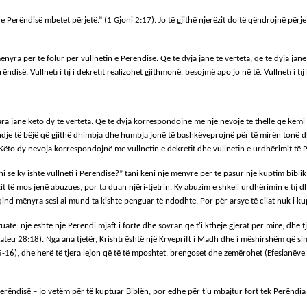
 e Perëndisë mbetet përjetë.” (1 Gjoni 2:17). Jo të gjithë njerëzit do të qëndrojnë përj
yra për të folur për vullnetin e Perëndisë. Që të dyja janë të vërteta, që të dyja janë
rëndisë. Vullneti i tij i dekretit realizohet gjithmonë, besojmë apo jo në të. Vullneti i 
ra janë këto dy të vërteta. Që të dyja korrespondojnë me një nevojë të thellë që kem
ndje të bëjë që gjithë dhimbja dhe humbja jonë të bashkëveprojnë për të mirën tonë dhe
to dy nevoja korrespondojnë me vullnetin e dekretit dhe vullnetin e urdhërimit të 
 se ky ishte vullneti i Perëndisë?” tani keni një mënyrë për të pasur një kuptim biblik
zit të mos jenë abuzues, por ta duan njëri-tjetrin. Ky abuzim e shkeli urdhërimin e tij
njëqind mënyra sesi ai mund ta kishte penguar të ndodhte. Por për arsye të cilat nuk i kup
atë: një është një Perëndi mjaft i fortë dhe sovran që t’i kthejë gjërat për mirë; dhe 
Mateu 28:18). Nga ana tjetër, Krishti është një Kryeprift i Madh dhe i mëshirshëm që
), dhe herë të tjera lejon që të të mposhtet, brengoset dhe zemërohet (Efesianëve 4:3
 Perëndisë – jo vetëm për të kuptuar Biblën, por edhe për t’u mbajtur fort tek Perëndia 