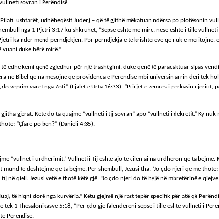
vullneti sovran i Perëndisë.
Pilati, ushtarët, udhëheqësit Judenj – që të gjithë mëkatuan ndërsa po plotësonin vullnet
hembull nga 1 Pjetri 3:17 ku shkruhet, “Sepse është më mirë, nëse është i tillë vullneti
tu Pjetri ka ndër mend përndjekjen. Por përndjekja e të krishterëve që nuk e meritojnë
të vuani duke bërë mirë.”
të edhe kemi qenë zgjedhur për një trashëgimi, duke qenë të paracaktuar sipas vendimit të
tjera në Bibël që na mësojnë që providenca e Perëndisë mbi universin arrin deri tek ho
o veprim varet nga Zoti.” (Fjalët e Urta 16:33). “Prirjet e zemrës i përkasin njeriut, p
 gjitha gjërat. Këtë do ta quajmë “vullneti i tij sovran” apo “vullneti i dekretit.” Ky n
thotë: “Çfarë po bën?” (Danieli 4:35).
jmë “vullnet i urdhërimit.” Vullneti i Tij është ajo të cilën ai na urdhëron që ta bëjmë.
t mund të dështojmë që ta bëjmë. Për shembull, Jezusi tha, “Jo çdo njeri që më thotë: “
të tij në qiell. Jezusi vetë e thotë këtë gjë. “Jo çdo njeri do të hyjë në mbretërinë e qie
juaj; të hiqni dorë nga kurvëria.” Këtu gjejmë një rast tepër specifik për atë që Perëndi
 tek 1 Thesalonikasve 5:18, “Për çdo gjë falënderoni sepse i tillë është vullneti i Perënd
 të Perëndisë.