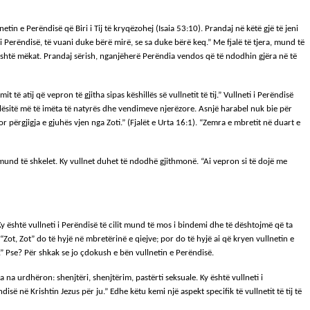
in e Perëndisë që Biri i Tij të kryqëzohej (Isaia 53:10). Prandaj në këtë gjë të jeni
 i Perëndisë, të vuani duke bërë mirë, se sa duke bërë keq.” Me fjalë të tjera, mund të
, është mëkat. Prandaj sërish, nganjëherë Perëndia vendos që të ndodhin gjëra në të
 atij që vepron të gjitha sipas këshillës së vullnetit të tij.” Vullneti i Perëndisë
llësitë më të imëta të natyrës dhe vendimeve njerëzore. Asnjë harabel nuk bie për
or përgjigja e gjuhës vjen nga Zoti.” (Fjalët e Urta 16:1). “Zemra e mbretit në duart e
uk mund të shkelet. Ky vullnet duhet të ndodhë gjithmonë. “Ai vepron si të dojë me
 Ky është vullneti i Perëndisë të cilit mund të mos i bindemi dhe të dështojmë që ta
Zot, Zot” do të hyjë në mbretërinë e qiejve; por do të hyjë ai që kryen vullnetin e
jve.” Pse? Për shkak se jo çdokush e bën vullnetin e Perëndisë.
a na urdhëron: shenjtëri, shenjtërim, pastërti seksuale. Ky është vullneti i
isë në Krishtin Jezus për ju.” Edhe këtu kemi një aspekt specifik të vullnetit të tij të