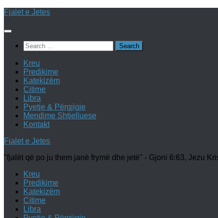
Skip
Fjalet e Jetes
to
content
Search
for:
Kreu
Predikime
Katekizëm
Citime
Libra
Pyetje & Përgjigje
Mendime Shtjelluese
Kontakt
Fjalet e Jetes
"fjalët që po ju them janë frymë dhe jetë" - Gjoni 6:63, Jezu Kri
Kreu
Predikime
Katekizëm
Citime
Libra
Pyetje & Përgjigje