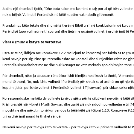
Ja dhe një shembull tjetër, “Dhe bota kalon me lakminë e saj; por ai që bën vullnetin
nuk e bëjnë. Vullneti i Perëndisë, në këtë kuptim nuk ndodh gjithmonë.
Prandaj nga këto tekste dhe shumë të tjerë në Bibël arrij në konkluzionin që ka dy mën
Perëndisë (apo vullnetin e tij sovran) dhe tjetrin e quajmë vullneti i urdhërimit të Pe
Vlera e çmuar e këtyre të vërtetave
Para se të bëj lidhjen me Romakëve 12:2 më lejoni të komentoj për faktin sa të çmua
kemi nevojë për sigurinë që Perëndia është në kontroll dhe si rrjedhim është në gje
Perëndia simpatizohet me ne dhe nuk kënaqet në vetë mëkatin apo dhimbjen tonë. Kë
Për shembull, nëse ju abuzuan rëndë kur ishit fëmijë dhe dikush iu thotë, “A mendoni
mund të thoni, “Jo, nuk ishte vullneti i Perëndisë; për shkak se ai urdhëron që njerë
kuptim tjetër, po, ishte vullneti i Perëndisë (vullneti i Tij sovran), për shkak se ka 
Korresponduake me këta dy vullnete janë dy gjëra për të cilat keni nevojë në këtë situ
Krishti është një Mbret i Madh Sovran, dhe asnjë gjë nuk ndodh pa vullnetin e tij (
mposht ne dhe mëkatin tonë kur vendos ta bëjë këtë gjë (Gjoni 1:13, Romakëve 9:15-16
tij i urdhërimit mund të thyhet rëndë.
Ne kemi nevojë për të dyja këto të vërteta – për të dyja këto kuptime të vullnetit të