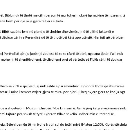
ibël. Bibla nuk të thotë me cilin person të martohesh, çfarë tip makine të ngasësh, të
të bësh për një mijë gjëra të tjera si këto.
 Bibël saqë të jemi në gjendje të shohim dhe vlerësojmë të gjithë faktorët e
gjuar zërin e Perëndisë që të të thotë bëj këtë apo atë gjë. Njerëzit që përpiqen
Perëndisë që t’ju japë një zbulesë të re se çfarë të bëni, nga ana tjetër. Falli nuk
mohemi, të shenjtërohemi, të çlirohemi prej së vërtetës së Fjalës së tij të zbuluar
ë them se 95% e sjelljes tuaj nuk është e paramenduar. Kjo do të thotë që shumica e
ari i mirë i zemrës nxjerr gjëra të mira; por njeriu i keq nxjerr gjëra të këqija nga
Mos u shqetësoni. Mos jini xhelozë. Mos kini smirë. Asnjë prej këtyre veprimeve nuk
i fajtorë për shkak të tyre. Gjëra të tilla e shkelin urdhërimin e Perëndisë.
. Bëjeni pemën të mirë dhe fryti i saj do jetë i mirë (Mateu 12:33). Kjo është sfida