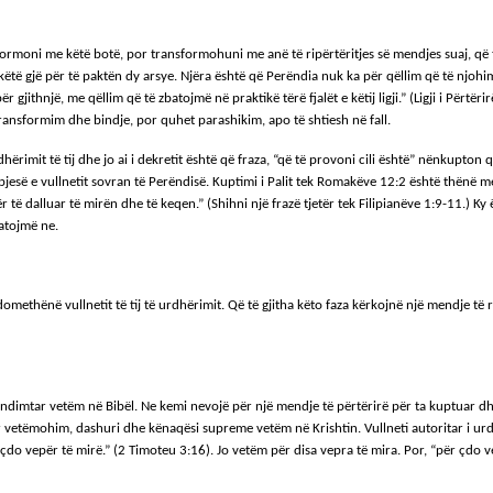
rmoni me këtë botë, por transformohuni me anë të ripërtëritjes së mendjes suaj, që të pr
 këtë gjë për të paktën dy arsye. Njëra është që Perëndia nuk ka për qëllim që të njohi
gjithnjë, me qëllim që të zbatojmë në praktikë tërë fjalët e këtij ligji.” (Ligji i Përtër
transformim dhe bindje, por quhet parashikim, apo të shtiesh në fall.
hërimit të tij dhe jo ai i dekretit është që fraza, “që të provoni cili është” nënkupton
jesë e vullnetit sovran të Perëndisë. Kuptimi i Palit tek Romakëve 12:2 është thënë m
për të dalluar të mirën dhe të keqen.” (Shihni një frazë tjetër tek Filipianëve 1:9-11.) Ky
batojmë ne.
domethënë vullnetit të tij të urdhërimit. Që të gjitha këto faza kërkojnë një mendje të 
e vendimtar vetëm në Bibël. Ne kemi nevojë për një mendje të përtërirë për ta kuptuar 
 vetëmohim, dashuri dhe kënaqësi supreme vetëm në Krishtin. Vullneti autoritar i urdh
 për çdo vepër të mirë.” (2 Timoteu 3:16). Jo vetëm për disa vepra të mira. Por, “për çd