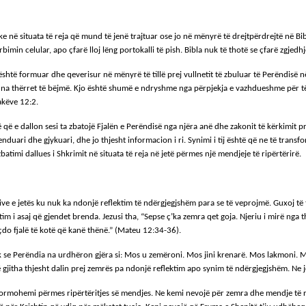
like në situata të reja që mund të jenë trajtuar ose jo në mënyrë të drejtpërdrejtë në B
in celular, apo çfarë lloj lëng portokalli të pish. Bibla nuk të thotë se çfarë zgjedhje 
shtë formuar dhe qeverisur në mënyrë të tillë prej vullnetit të zbuluar të Perëndisë në
na thërret të bëjmë. Kjo është shumë e ndryshme nga përpjekja e vazhdueshme për të dë
akëve 12:2.
ë e dallon sesi ta zbatojë Fjalën e Perëndisë nga njëra anë dhe zakonit të kërkimit prej 
uari dhe gjykuari, dhe jo thjesht informacion i ri. Synimi i tij është që ne të transfor
batimi dallues i Shkrimit në situata të reja në jetë përmes një mendjeje të ripërtërirë.
asive e jetës ku nuk ka ndonjë reflektim të ndërgjegjshëm para se të veprojmë. Guxoj t
 asaj që gjendet brenda. Jezusi tha, “Sepse ç’ka zemra qet goja. Njeriu i mirë nga thes
ër çdo fjalë të kotë që kanë thënë.” (Mateu 12:34-36).
hkak se Perëndia na urdhëron gjëra si: Mos u zemëroni. Mos jini krenarë. Mos lakmoni. 
 gjitha thjesht dalin prej zemrës pa ndonjë reflektim apo synim të ndërgjegjshëm. Ne jem
formohemi përmes ripërtëritjes së mendjes. Ne kemi nevojë për zemra dhe mendje të reja