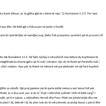
ra kanë shkuar; ja, të gjitha gjërat u bënë të reja.” (2 Korintasve 5:17). Por tani
itë pas dite. Në këtë gjë u fokusuam në javën e fundit.
 të ripërtëritjes së mendjes suaj, [këtu Pali prezanton synimin] që të provoni cili
 këtu tek Romakëve 12:2. Në fakt, njohja e ndryshimit mes këtyre dy kuptimeve të
e megjithatë ka shumë gjëra që Ai nuk i miraton. Kjo do të thotë që Perëndia nuk i
 të cilat i ndalon. Apo për ta thënë në mënyrë më paradoksale: në një farë kuptimi
jithë sa ndodh. Një prej pjesëve më të qarta është mënyra sesi Jezusi foli për
, jo si dua unë, por si do ti.” Kujt i referohet vullneti i Atit në këtë varg? I
enjtë, që ti e vajose, u mblodhën Herodi dhe Ponc Pilati me johebrenjtë dhe me
e plani i tij, dekreti i tij. Ky plan nuk do të ndryshonte, prandaj Jezusi u përul dhe