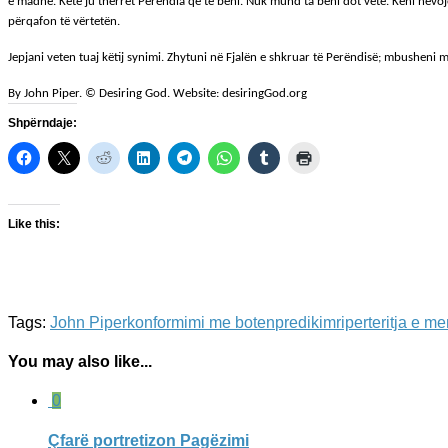
e madhe. Këtë ju thërret Perëndia që të bëni. Nuk mund ta bëni dot vetë. Keni nevojë
përqafon të vërtetën.
Jepjani veten tuaj këtij synimi. Zhytuni në Fjalën e shkruar të Perëndisë; mbusheni men
By John Piper. © Desiring God. Website: desiringGod.org
Shpërndaje:
Like this:
Tags:
John Piper
konformimi me boten
predikim
riperteritja e m
You may also like...
0
Çfarë portretizon Pagëzimi