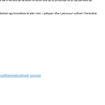
 tek e vërteta që lartëson Krishtin dhe që të prodhojë në ju një përulësi që
tohet nga brendësia të jetë i miri, i pëlqyeri dhe i përsosuri vullnet i Perëndisë.
i urdherimit
vullneti sovran