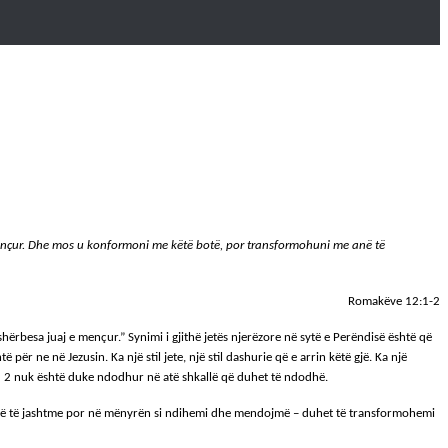
j e mençur. Dhe mos u konformoni me këtë botë, por transformohuni me anë të
Romakëve 12:1-2
 shërbesa juaj e mençur.” Synimi i gjithë jetës njerëzore në sytë e Perëndisë është që
r ne në Jezusin. Ka një stil jete, një stil dashurie që e arrin këtë gjë. Ka një
gu 2 nuk është duke ndodhur në atë shkallë që duhet të ndodhë.
 tonë të jashtme por në mënyrën si ndihemi dhe mendojmë – duhet të transformohemi