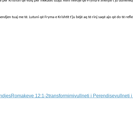
 për Krishtin që vdiq për mëkatet tuaja. Keni nevojë që Fryma e Shenjtë t’ju udhëheqë
djen tuaj me të. Lutuni që Fryma e Krishtit t’ju bëjë aq të rinj saqë ajo që do të reflek
endjes
Romakeve 12:1-2
transformimi
vullneti i Perendise
vullneti 