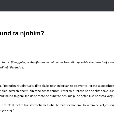
 mund ta njohim?
in tuaj si fli të gjallë, të shenjtëruar, të pëlqyer te Perëndia, që është shërbesa jua
vullnet i Perëndisë.
paraqisni trupin tuaj si fli të gjallë, të shenjtëruar, të pëlqyer te Perëndia, që është
jen, zemrën dhe trupin tonë për të shprehur vlerën e Perëndisë dhe gjithë sa Ai është pë
nuk mund ta gjeni, kjo do të thotë që duhet të bëni një punë tjetër. Ose ndoshta var
adhurim. Ne duhet të transformohemi. Duhet të transformohemi. Jo vetëm në sjelljen
djes suaj.”