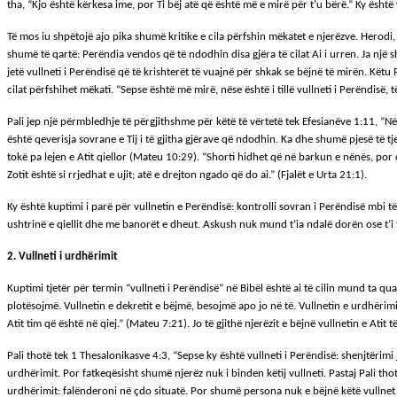
tha, “Kjo është kërkesa ime, por Ti bëj atë që është më e mirë për t’u bërë.” Ky është 
Të mos iu shpëtojë ajo pika shumë kritike e cila përfshin mëkatet e njerëzve. Herodi, 
shumë të qartë: Perëndia vendos që të ndodhin disa gjëra të cilat Ai i urren. Ja një s
jetë vullneti i Perëndisë që të krishterët të vuajnë për shkak se bëjnë të mirën. Kë
cilat përfshihet mëkati. “Sepse është më mirë, nëse është i tillë vullneti i Perëndisë, 
Pali jep një përmbledhje të përgjithshme për këtë të vërtetë tek Efesianëve 1:11, “Në 
është qeverisja sovrane e Tij i të gjitha gjërave që ndodhin. Ka dhe shumë pjesë të 
tokë pa lejen e Atit qiellor (Mateu 10:29). “Shorti hidhet që në barkun e nënës, por çd
Zotit është si rrjedhat e ujit; atë e drejton ngado që do ai.” (Fjalët e Urta 21:1).
Ky është kuptimi i parë për vullnetin e Perëndisë: kontrolli sovran i Perëndisë mbi të
ushtrinë e qiellit dhe me banorët e dheut. Askush nuk mund t’ia ndalë dorën ose t’i 
2. Vullneti i urdhërimit
Kuptimi tjetër për termin “vullneti i Perëndisë” në Bibël është ai të cilin mund ta qua
plotësojmë. Vullnetin e dekretit e bëjmë, besojmë apo jo në të. Vullnetin e urdhërimi
Atit tim që është në qiej.” (Mateu 7:21). Jo të gjithë njerëzit e bëjnë vullnetin e Atit 
Pali thotë tek 1 Thesalonikasve 4:3, “Sepse ky është vullneti i Perëndisë: shenjtërimi 
urdhërimit. Por fatkeqësisht shumë njerëz nuk i binden këtij vullneti. Pastaj Pali thotë
urdhërimit: falënderoni në çdo situatë. Por shumë persona nuk e bëjnë këtë vullnet