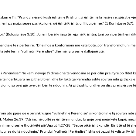
kun e Tij. “Prandaj nëse dikush është në Krishtin, ai është një krijesë e re; gjërat e vjet
ç jeni pa maja; sepse pashka jonë, që është Krishti, u flijua për ne.” (1 Korintasve 5:7).
oi.” (Kolosianëve 3:10). Ju jeni bërë krijesa të reja në Krishtin; tani po ripërtëriheni d
mendjeje të ripërtërirë: “Dhe mos u konformoni me këtë botë, por transformohuni me anë
 të jetë termi “vullneti i Perëndisë” dhe mënyra sesi e dallojmë atë.
 Perëndisë.” Ne kemi nevojë t’i dimë dhe të vendosim se për cilin prej tyre po flitet
e të ndërlikuara në gjithë Biblën, dhe ky fakti që Perëndia është sovran mbi gjithçka 
 ndalon disa prej gjërave që i bën të ndodhin. Ai gjithashtu urdhëron disa prej gjërave
ni ato pjesë që e përshkruajnë “vullnetin e Perëndisë” si kontrollin e tij sovran mbi g
Mateu 26:39, “Ati im, në qoftë se është e mundur, largoje prej meje këtë kupë; megjithatë
i mend sesi e thotë këtë gjë Veprat 4:27-28, “Sepse pikërisht kundër Birit tënd të sh
ktuar se do të ndodhnin.” Prandaj “vullneti i Perëndisë” ishte që Jezusi të vdiste. Ky isht