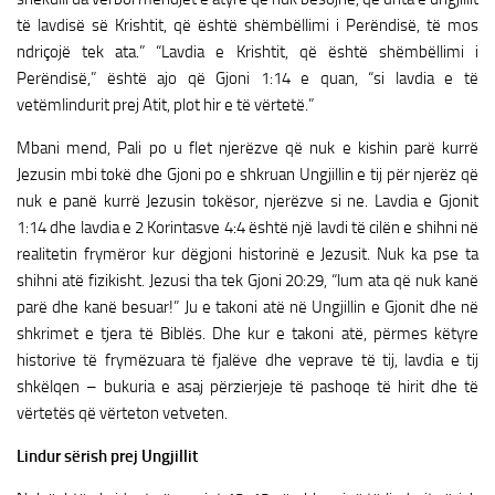
të lavdisë së Krishtit, që është shëmbëllimi i Perëndisë, të mos
ndriçojë tek ata.” “Lavdia e Krishtit, që është shëmbëllimi i
Perëndisë,” është ajo që Gjoni 1:14 e quan, “si lavdia e të
vetëmlindurit prej Atit, plot hir e të vërtetë.”
Mbani mend, Pali po u flet njerëzve që nuk e kishin parë kurrë
Jezusin mbi tokë dhe Gjoni po e shkruan Ungjillin e tij për njerëz që
nuk e panë kurrë Jezusin tokësor, njerëzve si ne. Lavdia e Gjonit
1:14 dhe lavdia e 2 Korintasve 4:4 është një lavdi të cilën e shihni në
realitetin frymëror kur dëgjoni historinë e Jezusit. Nuk ka pse ta
shihni atë fizikisht. Jezusi tha tek Gjoni 20:29, “lum ata që nuk kanë
parë dhe kanë besuar!” Ju e takoni atë në Ungjillin e Gjonit dhe në
shkrimet e tjera të Biblës. Dhe kur e takoni atë, përmes këtyre
historive të frymëzuara të fjalëve dhe veprave të tij, lavdia e tij
shkëlqen – bukuria e asaj përzierjeje të pashoqe të hirit dhe të
vërtetës që vërteton vetveten.
Lindur sërish prej Ungjillit