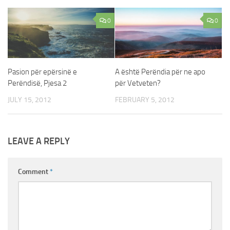
0
0
Pasion për epërsinë e
A është Perëndia për ne apo
Perëndisë, Pjesa 2
për Vetveten?
JULY 15, 2012
FEBRUARY 5, 2012
LEAVE A REPLY
Comment
*