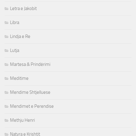
Letra e Jakobit
Libra
Lindja e Re
Lutja
Martesa & Prindërimi
Meditime
Mendime Shtjelluese
Mendimet e Perendise
Methju Henri
Natyra e Krishtit