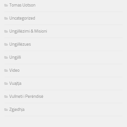
Tomas Uotson
Uncategorized
Ungjillëzimi & Misioni
Ungjillëzues
Ungjilli
Video
Vuajtja
Vullneti i Perëndisë
Zgjedhja