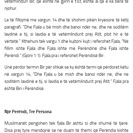
vetëmlinduri Bir, që është në gjirin e t’Et, është ai që e ka bërë të
njohur.
Le të fillojmë me vargun 14 dhe të shohim pikën kryesore të këtij
paragrafi. “Dhe Fjala u bë mish dhe banoi ndër ne; dhe ne soditëm
lavdinë e tij, si lavdia e të vetëmlindurit prej Atit, plot hir e të
vërtetë.” Kthehuni tek vargu 1 dhe kujtoni kujt i referohet Fjala, “Në
fillim ishte Fjala dhe Fjala ishte me Perëndinë dhe Fjala ishte
Perëndi.” (Gjoni 1:1). Fjala pra i referohet Perëndisë Bir.
Unë përdor termin Bir për shkak se ky është termi që përdoret këtu
në vargun 14, “Dhe Fjala u bë mish dhe banoi ndër ne; dhe ne
soditëm lavdinë e tij, si lavdia e të vetëmlindurit prej Atit.” Fjala pra
është Biri i Perëndisë.
Një Perëndi, Tre Persona
Muslimanët pengohen tek fjala Bir ashtu si dhe shumë të tjerë.
Disa prej tyre mendojnë se ne duam të themi që Perëndia kishte