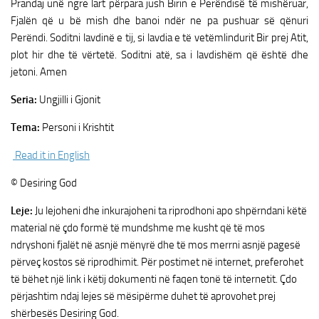
Prandaj unë ngre lart përpara jush Birin e Perëndisë të mishëruar,
Fjalën që u bë mish dhe banoi ndër ne pa pushuar së qënuri
Perëndi. Soditni lavdinë e tij, si lavdia e të vetëmlindurit Bir prej Atit,
plot hir dhe të vërtetë. Soditni atë, sa i lavdishëm që është dhe
jetoni. Amen
Seria:
Ungjilli i Gjonit
Tema:
Personi i Krishtit
Read it in English
© Desiring God
Leje:
Ju lejoheni dhe inkurajoheni ta riprodhoni apo shpërndani këtë
material në çdo formë të mundshme me kusht që të mos
ndryshoni fjalët në asnjë mënyrë dhe të mos merrni asnjë pagesë
përveç kostos së riprodhimit. Për postimet në internet, preferohet
të bëhet një link i këtij dokumenti në faqen tonë të internetit. Çdo
përjashtim ndaj lejes së mësipërme duhet të aprovohet prej
shërbesës Desiring God.