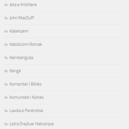
Jeta e Krishtere
John MacDuff
Katekizëm
Katolicizmi Romak
Këmbëngulja
Këngë
Komentari i Biblës
Komuniteti i Kishës
Lavdia e Perëndisë
Letra Drejtuar Hebrenjve