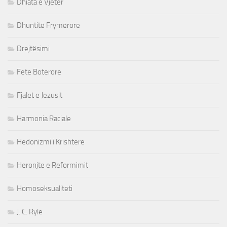
Dhiata e Vjeter
Dhuntitë Frymërore
Drejtësimi
Fete Boterore
Fjalet e Jezusit
Harmonia Raciale
Hedonizmi i Krishtere
Heronjte e Reformimit
Homoseksualiteti
J. C. Ryle