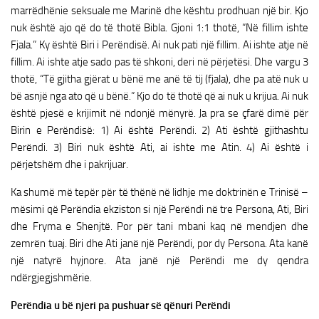
marrëdhënie seksuale me Marinë dhe kështu prodhuan një bir. Kjo
nuk është ajo që do të thotë Bibla. Gjoni 1:1 thotë, “Në fillim ishte
Fjala.” Ky është Biri i Perëndisë. Ai nuk pati një fillim. Ai ishte atje në
fillim. Ai ishte atje sado pas të shkoni, deri në përjetësi. Dhe vargu 3
thotë, “Të gjitha gjërat u bënë me anë të tij (fjala), dhe pa atë nuk u
bë asnjë nga ato që u bënë.” Kjo do të thotë që ai nuk u krijua. Ai nuk
është pjesë e krijimit në ndonjë mënyrë. Ja pra se çfarë dimë për
Birin e Perëndisë: 1) Ai është Perëndi. 2) Ati është gjithashtu
Perëndi. 3) Biri nuk është Ati, ai ishte me Atin. 4) Ai është i
përjetshëm dhe i pakrijuar.
Ka shumë më tepër për të thënë në lidhje me doktrinën e Trinisë –
mësimi që Perëndia ekziston si një Perëndi në tre Persona, Ati, Biri
dhe Fryma e Shenjtë. Por për tani mbani kaq në mendjen dhe
zemrën tuaj. Biri dhe Ati janë një Perëndi, por dy Persona. Ata kanë
një natyrë hyjnore. Ata janë një Perëndi me dy qendra
ndërgjegjshmërie.
Perëndia u bë njeri pa pushuar së qënuri Perëndi