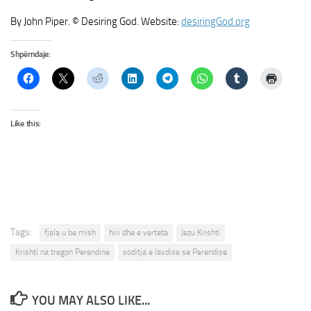
By John Piper. © Desiring God. Website:
desiringGod.org
Shpërndaje:
Like this:
Tags:
fjala u be mish
hiri dhe e verteta
Jezu Krishti
Krishti na tregon Perendine
soditja e lavdise se Perendise
YOU MAY ALSO LIKE...