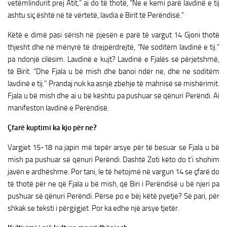
vetëmlindurit prej Atit,” ai do të thotë, “Ne e kemi parë lavdinë e tij
ashtu siç është në të vërtetë, lavdia e Birit të Perëndisë.”
Këtë e dimë pasi sërish në pjesën e parë të vargut 14 Gjoni thotë
thjesht dhe në mënyrë të drejpërdrejtë, “Ne soditëm lavdinë e tij.”
pa ndonjë cilësim. Lavdinë e kujt? Lavdinë e Fjalës së përjetshmë,
të Birit. “Dhe Fjala u bë mish dhe banoi ndër ne, dhe ne soditëm
lavdinë e tij.” Prandaj nuk ka asnjë zbehje të mahnisë së mishërimit.
Fjala u bë mish dhe ai u bë kështu pa pushuar së qënuri Perëndi. Ai
manifeston lavdinë e Perëndisë.
Çfarë kuptimi ka kjo për ne?
Vargjet 15-18 na japin më tepër arsye për të besuar se Fjala u bë
mish pa pushuar së qënuri Perëndi. Dashtë Zoti këto do t’i shohim
javën e ardhëshme. Por tani, le të hetojmë në vargun 14 se çfarë do
të thotë për ne që Fjala u bë mish, që Biri i Perëndisë u bë njeri pa
pushuar së qënuri Perëndi. Përse po e bëj këtë pyetje? Së pari, për
shkak se teksti i përgjigjet. Por ka edhe një arsye tjetër.