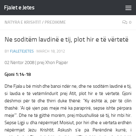
Fjalet e Jetes
Skip to content
NATYRA E KRISHTIT
/
PREDIKIME
0
Ne soditëm lavdinë e tij, plot hir e të vërtetë
BY
FJALETEJETES
·
MARCH 18, 2012
02 Nëntor 2008 | prej Xhon Pajpër
Gjoni 1:14-18
Dhe Fjala u bë mish dhe banoi ndër ne; dhe ne soditëm lavdinë e tij,
si lavdia e të vetëmlindurit prej Atit, plot hir e të vërtetë. Gjoni
dëshmoi për të dhe thirri duke thënë: ”Ky është ai, për të cilin
thashë: ‘Ai që vjen pas meje më ka paraprirë, sepse ishte përpara
meje”’. Dhe ne të gjithë morëm, prej mbushullisë së tij, hir mbi hir.
Sepse Ligji u dha nëpërmjet Moisiut, por hiri dhe e vërteta erdhën
nëpërmjet Jezu Krishtit. Askush s’e pa Perëndinë kurrë; i