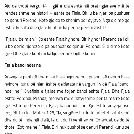
Ajo që thotë vargu 14 – gjë e cila është një prej ngjarjeve më të
rëndësishme në histori – është që Fjala, Biri u bë njeri pa pushuar
së qënuri Perëndi. Këtë gjë do të shohim për dy javë. Nga e dimë që
është kështu dhe çfarë kuptimi ka për ne personalisht?
“Fjala u bë mish.” Kjo është Fjala hyjnore, Biri hyjnor i Perëndisë i cili
u bë qënie njerëzore pa pushuar së qënuri Perëndi. Si e dimë këtë
gjë? Dhe çfarë kuptimi ka kjo për ne? Gjithë kohën
Fjala banoi ndër ne
Arsyeja e parë që themi se Fjala hyjnore nuk pushoi së qënuri Fjala
hyjnore kur u bë njeri është deklarata në vargun 14 që Fjala “banoi
ndër ne.” Kryefjala e fjalisë me foljen banoi është Fjala. Dhe Fjala
është Perëndi. Prandaj mënyra më e natyrshme për ta marrë këtë
gjë është që Perëndia, Fjala, banoi ndër ne. Kjo është arsyeja pse
engjëlli tha tek Mateu 1:23, “Ja, virgjëresha do të mbetet shtatzënë
dhe do të lindë një djalë, të cilit do t’i venë emrin Emanuel, që do të
thotë: ‘Zoti me ne’”. Fjala, Biri, nuk pushoi së qënuri Perëndi kur u bë