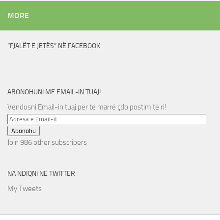
MORE
“FJALËT E JETËS” NË FACEBOOK
ABONOHUNI ME EMAIL-IN TUAJ!
Vendosni Email-in tuaj për të marrë çdo postim të ri!
Adresa
e
Abonohu
Email-
Join 986 other subscribers
it
NA NDIQNI NË TWITTER
My Tweets