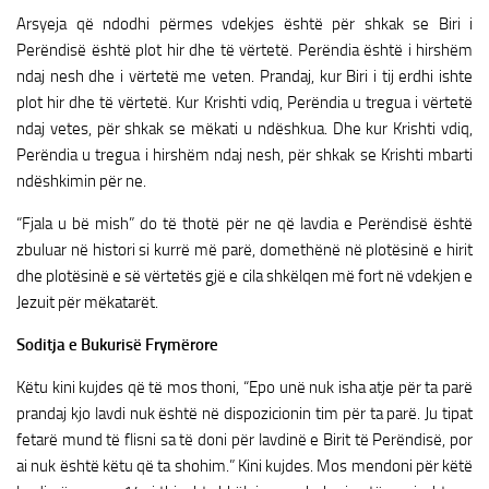
Arsyeja që ndodhi përmes vdekjes është për shkak se Biri i
Perëndisë është plot hir dhe të vërtetë. Perëndia është i hirshëm
ndaj nesh dhe i vërtetë me veten. Prandaj, kur Biri i tij erdhi ishte
plot hir dhe të vërtetë. Kur Krishti vdiq, Perëndia u tregua i vërtetë
ndaj vetes, për shkak se mëkati u ndëshkua. Dhe kur Krishti vdiq,
Perëndia u tregua i hirshëm ndaj nesh, për shkak se Krishti mbarti
ndëshkimin për ne.
“Fjala u bë mish” do të thotë për ne që lavdia e Perëndisë është
zbuluar në histori si kurrë më parë, domethënë në plotësinë e hirit
dhe plotësinë e së vërtetës gjë e cila shkëlqen më fort në vdekjen e
Jezuit për mëkatarët.
Soditja e Bukurisë Frymërore
Këtu kini kujdes që të mos thoni, “Epo unë nuk isha atje për ta parë
prandaj kjo lavdi nuk është në dispozicionin tim për ta parë. Ju tipat
fetarë mund të flisni sa të doni për lavdinë e Birit të Perëndisë, por
ai nuk është këtu që ta shohim.” Kini kujdes. Mos mendoni për këtë