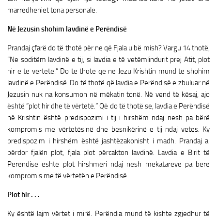
marrëdhëniet tona personale.
Në Jezusin shohim lavdinë e Perëndisë
Prandaj çfarë do të thotë për ne që Fjala u bë mish? Vargu 14 thotë,
“Ne soditëm lavdinë e tij, si lavdia e të vetëmlindurit prej Atit, plot
hir e të vërtetë.” Do të thotë që në Jezu Krishtin mund të shohim
lavdinë e Perëndisë. Do të thotë që lavdia e Perëndisë e zbuluar në
Jezusin nuk na konsumon në mëkatin tonë. Në vend të kësaj, ajo
është “plot hir dhe të vërtetë.” Që do të thotë se, lavdia e Perëndisë
në Krishtin është predispozimi i tij i hirshëm ndaj nesh pa bërë
kompromis me vërtetësinë dhe besnikërinë e tij ndaj vetes. Ky
predispozim i hirshëm është jashtëzakonisht i madh. Prandaj ai
përdor fjalën plot, fjala plot përcakton lavdinë. Lavdia e Birit të
Perëndisë është plot hirshmëri ndaj nesh mëkatarëve pa bërë
kompromis me të vërtetën e Perëndisë.
Plot hir . . .
Ky është lajm vërtet i mirë. Perëndia mund të kishte zgjedhur të