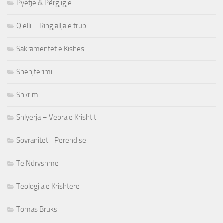
Pyetje & Përgjigje
Qielli – Ringjallja e trupi
Sakramentet e Kishes
Shenjterimi
Shkrimi
Shlyerja – Vepra e Krishtit
Sovraniteti i Perëndisë
Te Ndryshme
Teologjia e Krishtere
Tomas Bruks