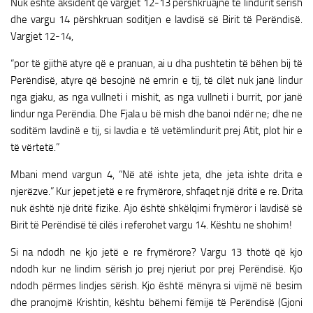
Nuk është aksident që vargjet 12-13 përshkruajnë të lindurit sërish
dhe vargu 14 përshkruan soditjen e lavdisë së Birit të Perëndisë.
Vargjet 12-14,
“por të gjithë atyre që e pranuan, ai u dha pushtetin të bëhen bij të
Perëndisë, atyre që besojnë në emrin e tij, të cilët nuk janë lindur
nga gjaku, as nga vullneti i mishit, as nga vullneti i burrit, por janë
lindur nga Perëndia. Dhe Fjala u bë mish dhe banoi ndër ne; dhe ne
soditëm lavdinë e tij, si lavdia e të vetëmlindurit prej Atit, plot hir e
të vërtetë.”
Mbani mend vargun 4, “Në atë ishte jeta, dhe jeta ishte drita e
njerëzve.” Kur jepet jetë e re frymërore, shfaqet një dritë e re. Drita
nuk është një dritë fizike. Ajo është shkëlqimi frymëror i lavdisë së
Birit të Perëndisë të cilës i referohet vargu 14. Kështu ne shohim!
Si na ndodh ne kjo jetë e re frymërore? Vargu 13 thotë që kjo
ndodh kur ne lindim sërish jo prej njeriut por prej Perëndisë. Kjo
ndodh përmes lindjes sërish. Kjo është mënyra si vijmë në besim
dhe pranojmë Krishtin, kështu bëhemi fëmijë të Perëndisë (Gjoni