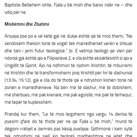
Baptiste Betlehem ishte, Fjala u bë mish dhe banoi ndër ne – dhe
vdiq për ne.
Mishërimi dhe Zbatimi
Arsyeja pse po e vë këtë gjë në dukje është që të mos themi, “Ne
vendosëm theksin tonë të vogël tek marrëdhëniet verën e shkuar
dhe tani i jemi futur teologjisë.” Jo. E vetmja teologji që vlen për
ndonjë gjë është ajo e Filipianëve 2, e cila është ekzaktësisht si ajo e
Ungjillit të Gjonit. Ajo na ndihmon të njohim Krishtin, të mburremi
në Krishtin dhe të transformohemi prej Krishtit për hir të dashurisë
(13:34, 15:12), gjë e cila do të thotë që e ndryshon kishën tonë në
zonën e marrëdhënieve. Na bën më të dashur, më të dobishëm,
më shërbyes, më pak krenarë, më pak egoistë, më pak të tërhequr,
më tepër të kujdesshëm.
Prandaj kur them, “Le të mos largohemi nga vargu 14 derisa të
pyesim çfarë do të thotë për ne që Fjala u bë mish,” mund të
dëgjoni rrahjet e zemrës pas kësaj pyetjeje. Gjithmonë i kam sytë
tek ndryshimi që sjell kjo teologji madhështore në jetët dhe