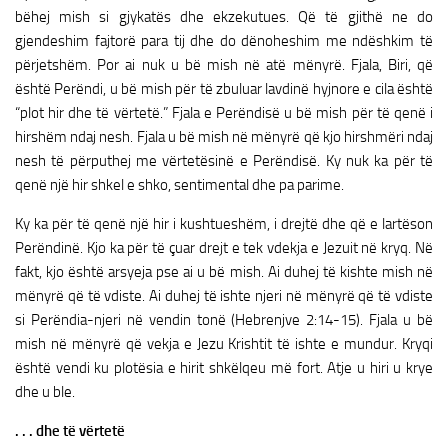
bëhej mish si gjykatës dhe ekzekutues. Që të gjithë ne do
gjendeshim fajtorë para tij dhe do dënoheshim me ndëshkim të
përjetshëm. Por ai nuk u bë mish në atë mënyrë. Fjala, Biri, që
është Perëndi, u bë mish për të zbuluar lavdinë hyjnore e cila është
“plot hir dhe të vërtetë.” Fjala e Perëndisë u bë mish për të qenë i
hirshëm ndaj nesh. Fjala u bë mish në mënyrë që kjo hirshmëri ndaj
nesh të përputhej me vërtetësinë e Perëndisë. Ky nuk ka për të
qenë një hir shkel e shko, sentimental dhe pa parime.
Ky ka për të qenë një hir i kushtueshëm, i drejtë dhe që e lartëson
Perëndinë. Kjo ka për të çuar drejt e tek vdekja e Jezuit në kryq. Në
fakt, kjo është arsyeja pse ai u bë mish. Ai duhej të kishte mish në
mënyrë që të vdiste. Ai duhej të ishte njeri në mënyrë që të vdiste
si Perëndia-njeri në vendin tonë (Hebrenjve 2:14-15). Fjala u bë
mish në mënyrë që vekja e Jezu Krishtit të ishte e mundur. Kryqi
është vendi ku plotësia e hirit shkëlqeu më fort. Atje u hiri u krye
dhe u ble.
. . . dhe të vërtetë