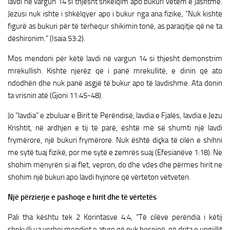
lavdi në vargun 14 si thjesht shkëlqim apo bukuri vetëm e jashtme.
Jezusi nuk ishte i shkëlqyer apo i bukur nga ana fizike, “Nuk kishte
figurë as bukuri për të tërhequr shikimin tonë, as paraqitje që ne ta
dëshironim.” (Isaia 53:2).
Mos mendoni për këtë lavdi në vargun 14 si thjesht demonstrim
mrekullish. Kishte njerëz që i panë mrekullitë, e dinin që ato
ndodhën dhe nuk panë asgjë të bukur apo të lavdishme. Ata donin
ta vrisnin atë (Gjoni 11:45-48).
Jo “lavdia” e zbuluar e Birit të Perëndisë, lavdia e Fjalës, lavdia e Jezu
Krishtit, në ardhjen e tij të parë, është më së shumti një lavdi
frymërore, një bukuri frymërore. Nuk është diçka të cilën e shihni
me sytë tuaj fizikë, por me sytë e zemrës suaj (Efesianëve 1:18). Ne
shohim mënyrën si ai flet, vepron, do dhe vdes dhe përmes hirit ne
shohim një bukuri apo lavdi hyjnore që vërteton vetveten.
Një përzierje e pashoqe e hirit dhe të vërtetës
Pali tha kështu tek 2 Korintasve 4:4, “Të cilëve perëndia i këtij
shekulli ua verboi mendjet e atyre që nuk besojnë, që drita e ungjillit