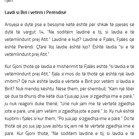
njeri.
Lavdi si Biri i vetëm i Perëndisë
Arsyeja e dytë pse e besojmë këtë është për shkak të pjesës së
dytë të vargut 14, “Ne soditëm lavdinë e tij, si lavdia e të
vetëmlindurit prej Atit.” Lavdinë e kujt? Lavdinë e Fjalës, Fjalës që
është Perëndi. Çfarë lloj lavdie është kjo? Është lavdia “si e të
vetëmlindurit prej Atit.”
Kur Gjoni thotë që lavdia e mishërimit të Fjalës është “si lavdia e të
vetëmlindurit prej Atit,” fjala
si
mos do të thotë që është një lavdi
imitimi? Që nuk është lavdia e vërtetë e Birit por vetëm
si
lavdia e
Birit? Nuk mendoj kështu. Nëse them, për shembull, “Kam një libër
që dua ta dhuroj dhe këtë dua t’jua jap juve
si
zgjedhja ime e parë,”
ju nuk reagoni duke thënë, “Unë nuk jam me të vërtetë zgjedhja
jote e parë, unë jam vetëm
si
zgjedhja jote e parë.” Jo. Ky nuk është
kuptimi i fjalës
si
kur them, “Po jua jap
si
zgjedhja ime e parë.” Do të
thotë që po jua jap juve ashtu siç jeni në të vërtetë zgjedhja ime e
parë. Kur Gjoni thotë, “Ne soditëm lavdinë e tij, si lavdia e të