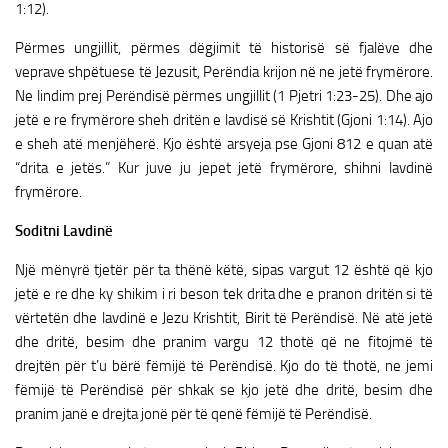
1:12).
Përmes ungjillit, përmes dëgjimit të historisë së fjalëve dhe
veprave shpëtuese të Jezusit, Perëndia krijon në ne jetë frymërore.
Ne lindim prej Perëndisë përmes ungjillit (1 Pjetri 1:23-25). Dhe ajo
jetë e re frymërore sheh dritën e lavdisë së Krishtit (Gjoni 1:14). Ajo
e sheh atë menjëherë. Kjo është arsyeja pse Gjoni 812 e quan atë
“drita e jetës.” Kur juve ju jepet jetë frymërore, shihni lavdinë
frymërore.
Soditni Lavdinë
Një mënyrë tjetër për ta thënë këtë, sipas vargut 12 është që kjo
jetë e re dhe ky shikim i ri beson tek drita dhe e pranon dritën si të
vërtetën dhe lavdinë e Jezu Krishtit, Birit të Perëndisë. Në atë jetë
dhe dritë, besim dhe pranim vargu 12 thotë që ne fitojmë të
drejtën për t’u bërë fëmijë të Perëndisë. Kjo do të thotë, ne jemi
fëmijë të Perëndisë për shkak se kjo jetë dhe dritë, besim dhe
pranim janë e drejta jonë për të qenë fëmijë të Perëndisë.