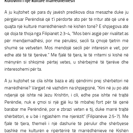
Kultivimi i një kulture marrëdhëniesh
A ju kujtohet që para dy javësh predikova disa mesazhe duke ju
përgjëruar Perëndisë që t’i përdorte ato për të rritur atë që unë e
quajta një kulturë marrëdhëniesh në kishën tonë? E shpjegova atë
që doja të thoja nga Filipianët 2:3-4, “Mos bëni asgjë për rivalitet as
për mendjemadhësi, por me përulësi, secili ta çmojë tjetrin më
shumë se vetveten. Mos mendojë secili për interesin e vet, por
edhe atë të të tjerëve.” Me fjalë të tjera, le të rritemi si kishë në
mënyrën si shkojmë përtej vetes, u shërbejmë të tjerëve dhe
interesohemi për ta.
A ju kujtohet se cila ishte baza e atij qëndrimi prej shërbëtori në
marrëdhënie? Vargjet në vazhdim na shpjegojnë, “Kini në ju po atë
ndjenjë që ishte në Jezu Krishtin, i cili, edhe pse ishte në trajtë
Perëndie, nuk e çmoi si një gjë ku të mbahej fort për të qenë
barabar me Perëndinë, por e zbrazi veten e tij, duke marrë trajtë
shërbëtori, e u bë i ngjashëm me njerëzit” (Filipianëve 2:5-7). Me
fjalë të tjera, themeli i një dashurie të përulur dhe shërbyese
bashkë me kulturën e ripërtërirë të marrëdhënieve në Kishën