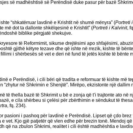
hpalosjes së madhështisë së Perëndisë duke pasur për bazë Shkrim
kishte “shkatërruar lavdinë e Krishtit në shumë mënyra” (
Portreti 
 më dot ta dallonte shkëlqesinë e Krishtit” (
Portreti i Kalvinit
, f
shëndoshë biblike përgjatë shekujve.
kryesore të Reformimit, sikurse drejtësimi apo shfajësimi, abuzime
 poshtë gjithë këtyre tezave dhe që ishte në rrezik, kishte të bë
fillimi i shërbesës së vet e deri në fund të jetës kishte të bën
inë e Perëndisë, i cili bëri që tradita e reformuar të kishte më t
in “zhytur në Shkrimin e Shenjtë”. Mirëpo, ekzistonte një dallim 
më të thella bazë të Shkrimit u bë e zonja që t’i trajtonte ato në 
azë, e cila shërbeu si çelësi për zbërthimin e sëndukut të thesar
rtra
, fq. 234).
or pasioni i pashoq për lavdinë e Perëndisë. Lipset që çdo brez t
e vet. Kjo gjë patjetër që vlen edhe për brezin tonë. Mendoj që 
h që na zbulon Shkrimi, realitet i cili është madhështia e lavdi