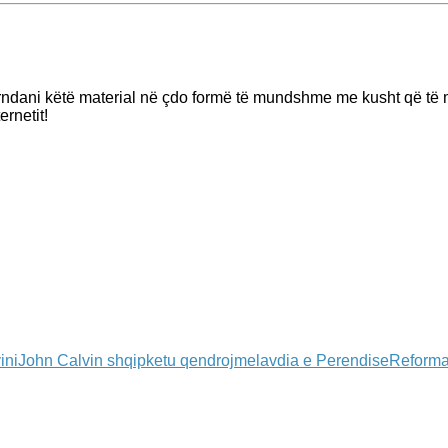
rndani këtë material në çdo formë të mundshme me kusht që të m
ernetit!
ini
John Calvin shqip
ketu qendrojme
lavdia e Perendise
Reforma