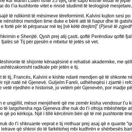
ohë kur Martin Luteri ishte 25 vjeç dhe sapo kishte filluar të j
i do t’ia kushtonte vitet e rinisë studimit të teologjisë mesjetar
 sajë të ndikimit të mësimeve tëreformimit. Kalvini kujton sesi 
ur e nënshtroi mendjen time duke e bërë atë të hapur dhe të gat
fortë për të përparuar më tej [në këtë drejtim]” (
Pjesë të zgjed
krimin e Shenjtë. Qysh prej atij çasti, qoftë Perëndiav qoftë f
 fjalës së Tij për pjesën e mbetur të jetës së vet.
Ai dëshironte të shijonte kënaqësinë e rehatisë akademike, me që
shtëzakonisht radikale për jetën e tij.
 të tij, Francës, Kalvini e kishte ndarë mendjen që të shkonte n
r një natë në Gjenevë. Guljelm Fareli, udhëheqësi i zjarrtë i ref
e vetë rrjedhën e historisë, jo vetëm për Gjenevën, por madje pë
apjen e ungjillit, mësoi menjëherë që me zemër kisha vendosur 
 të largohesha nga Gjeneva dhe nuk do t’i ofroja mbështetje at
 që po kërkoja. Një i tillë kërcënim bëri që të më pushtonte tm
uk do t’i shkruante veprat e tij rrethuar prej asaj që e quante “qe
letrave që shkroi do të farkëtohej mbi kudhrën e shërbesës barito