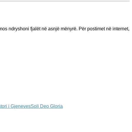
os ndryshoni fjalët në asnjë mënyrë. Për postimet në internet,
tori i Gjeneves
Soli Deo Gloria