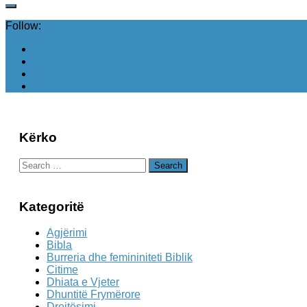
Follow:
Kërko
Search
for:
Kategoritë
Agjërimi
Bibla
Burreria dhe femininiteti Biblik
Citime
Dhiata e Vjeter
Dhuntitë Frymërore
Drejtësimi