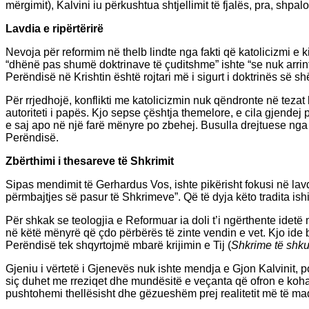
mërgimit), Kalvini iu përkushtua shtjellimit të fjalës, pra, s
Lavdia e ripërtërirë
Nevoja për reformim në thelb lindte nga fakti që katolicizmi e 
“dhënë pas shumë doktrinave të çuditshme” ishte “se nuk arrinte
Perëndisë në Krishtin është rojtari më i sigurt i doktrinës së 
Për rrjedhojë, konflikti me katolicizmin nuk qëndronte në tezat 
autoriteti i papës. Kjo sepse çështja themelore, e cila gjendej
e saj apo në një farë mënyre po zbehej. Busulla drejtuese nga 
Perëndisë.
Zbërthimi i thesareve të Shkrimit
Sipas mendimit të Gerhardus Vos, ishte pikërisht fokusi në lavd
përmbajtjes së pasur të Shkrimeve”. Që të dyja këto tradita ish
Për shkak se teologjia e Reformuar ia doli t’i ngërthente idetë 
në këtë mënyrë që çdo përbërës të zinte vendin e vet. Kjo ide b
Perëndisë tek shqyrtojmë mbarë krijimin e Tij (
Shkrime të shku
Gjeniu i vërtetë i Gjenevës nuk ishte mendja e Gjon Kalvinit, p
siç duhet me rreziqet dhe mundësitë e veçanta që ofron e koha 
pushtohemi thellësisht dhe gëzueshëm prej realitetit më të mad