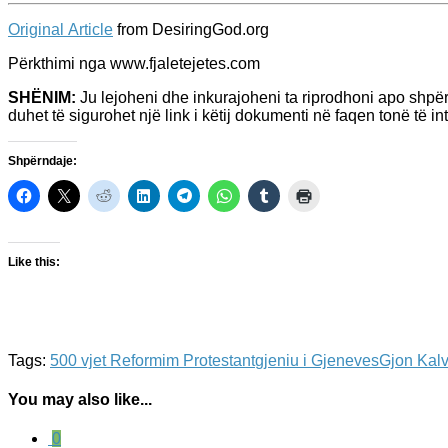
Original Article
from DesiringGod.org
Përkthimi nga www.fjaletejetes.com
SHËNIM:
Ju lejoheni dhe inkurajoheni ta riprodhoni apo shpë
duhet të sigurohet një link i këtij dokumenti në faqen tonë të int
Shpërndaje:
Like this:
Tags:
500 vjet Reformim Protestant
gjeniu i Gjeneves
Gjon Kalv
You may also like...
0