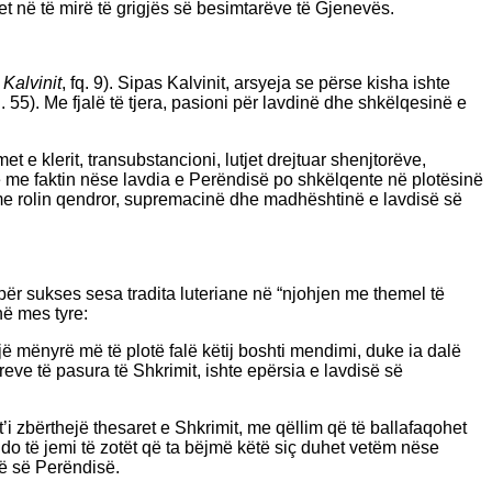
et në të mirë të grigjës së besimtarëve të Gjenevës.
i Kalvinit
, fq. 9). Sipas Kalvinit, arsyeja se përse kisha ishte
q. 55). Me fjalë të tjera, pasioni për lavdinë dhe shkëlqesinë e
t e klerit, transubstancioni, lutjet drejtuar shenjtorëve,
nte me faktin nëse lavdia e Perëndisë po shkëlqente në plotësinë
te me rolin qendror, supremacinë dhe madhështinë e lavdisë së
epër sukses sesa tradita luteriane në “njohjen me themel të
në mes tyre:
një mënyrë më të plotë falë këtij boshti mendimi, duke ia dalë
eve të pasura të Shkrimit, ishte epërsia e lavdisë së
’i zbërthejë thesaret e Shkrimit, me qëllim që të ballafaqohet
do të jemi të zotët që ta bëjmë këtë siç duhet vetëm nëse
së së Perëndisë.