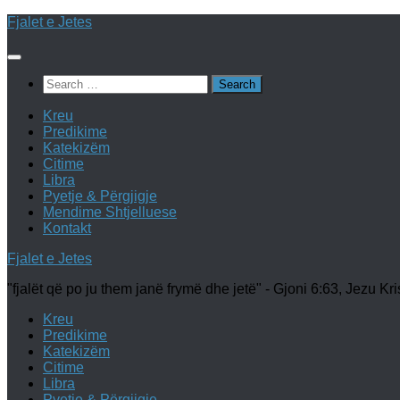
Skip
Fjalet e Jetes
to
content
Search
for:
Kreu
Predikime
Katekizëm
Citime
Libra
Pyetje & Përgjigje
Mendime Shtjelluese
Kontakt
Fjalet e Jetes
"fjalët që po ju them janë frymë dhe jetë" - Gjoni 6:63, Jezu Kri
Kreu
Predikime
Katekizëm
Citime
Libra
Pyetje & Përgjigje