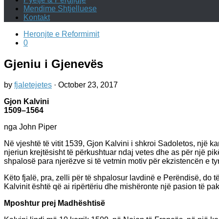
Mendime Shtjelluese
Kontakt
Heronjte e Reformimit
0
Gjeniu i Gjenevës
by
fjaletejetes
·
October 23, 2017
Gjon Kalvini
1509–1564
nga John Piper
Në vjeshtë të vitit 1539, Gjon Kalvini i shkroi Sadoletos, një kar
njeriun krejtësisht të përkushtuar ndaj vetes dhe as për një pikë
shpalosë para njerëzve si të vetmin motiv për ekzistencën e ty
Këto fjalë, pra, zelli për të shpalosur lavdinë e Perëndisë, do 
Kalvinit është që ai ripërtëriu dhe mishëronte një pasion të p
Mposhtur prej Madhështisë