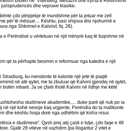
epte mësim Biblën në Vitenberg. Mesazhi dhe fryma e Reformimit
e, jurisprudencës dhe veprave klasike.
po bënte çdo përpjekje të mundshme për ta jetuar me zell
shme për të mësuar… Kështu, pasi shijova disi njohurinë e
hura nga Shkrimet e Kalvinit
, fq. 26).
jala e Perëndisë u vërtetuan në një mënyrë kaq të fuqishme në
llim që ta përhapte besimin e reformuar nga katedra e një
ë Strasburg, ku mendonte të kalonte një jetë të paqtë
ormimit në atë qytet, me ta zbuluar që Kalvini gjendej në qytet,
r botën mbarë. Ja se çfarë thotë Kalvini në lidhje me këtë
t’u kushtohesha studimeve akademike,… duke parë që nuk po ia
ij në një kohë nevoje kaq urgjente, Perëndia do ta mallkonte
erri dhe kështu hoqa dorë nga udhëtimi që kisha nisur.
tësia e studimeve”. Qysh prej atij çasti e tutje, çdo faqe e 48
re. Gjatë 28 viteve në vazhdim (pa llogaritur 2 vitet e