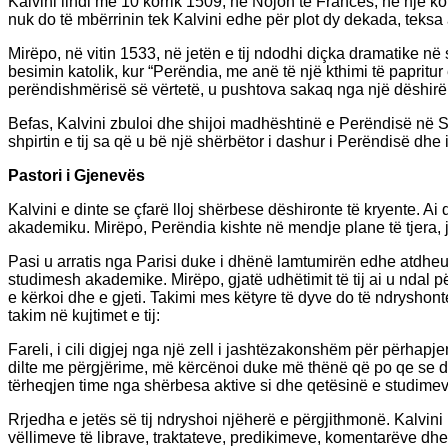
Kalvini lindi më 10 korrik 1509, në Nojon të Francës, në një k
nuk do të mbërrinin tek Kalvini edhe për plot dy dekada, teksa a
Mirëpo, në vitin 1533, në jetën e tij ndodhi diçka dramatike në
besimin katolik, kur “Perëndia, me anë të një kthimi të paprit
perëndishmërisë së vërtetë, u pushtova sakaq nga një dëshirë e 
Befas, Kalvini zbuloi dhe shijoi madhështinë e Perëndisë në Sh
shpirtin e tij sa që u bë një shërbëtor i dashur i Perëndisë dhe i
Pastori i Gjenevës
Kalvini e dinte se çfarë lloj shërbese dëshironte të kryente. 
akademiku. Mirëpo, Perëndia kishte në mendje plane të tjera, ja
Pasi u arratis nga Parisi duke i dhënë lamtumirën edhe atdheut
studimesh akademike. Mirëpo, gjatë udhëtimit të tij ai u ndal pë
e kërkoi dhe e gjeti. Takimi mes këtyre të dyve do të ndryshont
takim në kujtimet e tij:
Fareli, i cili digjej nga një zell i jashtëzakonshëm për përh
dilte me përgjërime, më kërcënoi duke më thënë që po qe se do
tërheqjen time nga shërbesa aktive si dhe qetësinë e studimeve
Rrjedha e jetës së tij ndryshoi njëherë e përgjithmonë. Kalvini n
vëllimeve të librave, traktateve, predikimeve, komentarëve dhe 