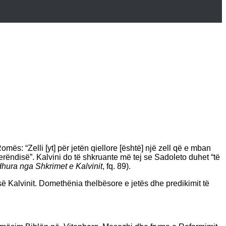
Romës: “Zelli [yt] për jetën qiellore [është] një zell që e mban
 Perëndisë”. Kalvini do të shkruante më tej se Sadoleto duhet “të
dhura nga Shkrimet e Kalvinit
, fq. 89).
 së Kalvinit. Domethënia thelbësore e jetës dhe predikimit të