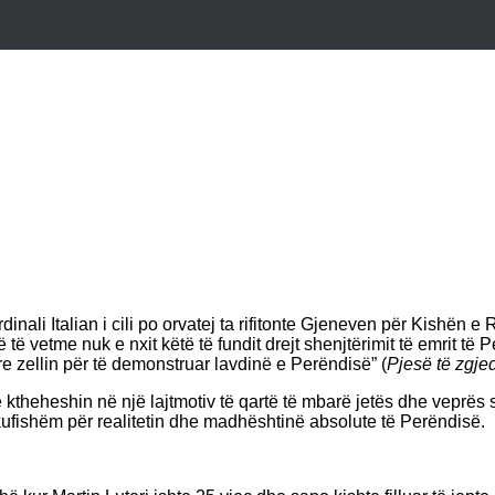
dinali Italian i cili po orvatej ta rifitonte Gjeneven për Kishën e 
 të vetme nuk e nxit këtë të fundit drejt shenjtërimit të emrit të
re zellin për të demonstruar lavdinë e Perëndisë” (
Pjesë të zgje
të ktheheshin në një lajtmotiv të qartë të mbarë jetës dhe veprës
akufishëm për realitetin dhe madhështinë absolute të Perëndisë.