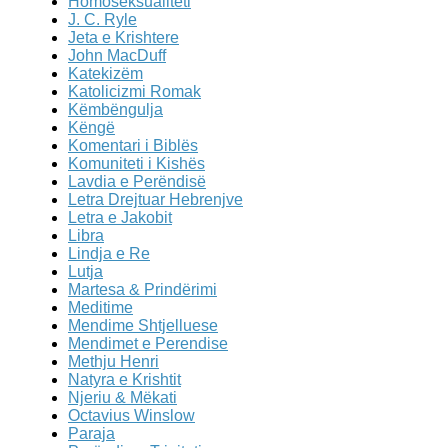
Homoseksualiteti
J. C. Ryle
Jeta e Krishtere
John MacDuff
Katekizëm
Katolicizmi Romak
Këmbëngulja
Këngë
Komentari i Biblës
Komuniteti i Kishës
Lavdia e Perëndisë
Letra Drejtuar Hebrenjve
Letra e Jakobit
Libra
Lindja e Re
Lutja
Martesa & Prindërimi
Meditime
Mendime Shtjelluese
Mendimet e Perendise
Methju Henri
Natyra e Krishtit
Njeriu & Mëkati
Octavius Winslow
Paraja