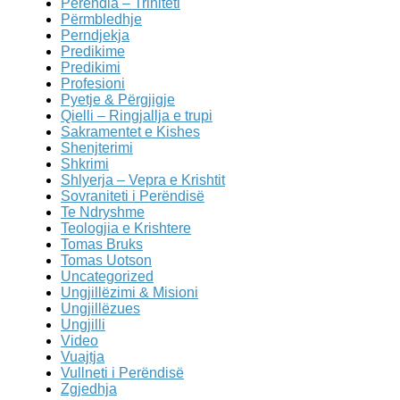
Perëndia – Triniteti
Përmbledhje
Perndjekja
Predikime
Predikimi
Profesioni
Pyetje & Përgjigje
Qielli – Ringjallja e trupi
Sakramentet e Kishes
Shenjterimi
Shkrimi
Shlyerja – Vepra e Krishtit
Sovraniteti i Perëndisë
Te Ndryshme
Teologjia e Krishtere
Tomas Bruks
Tomas Uotson
Uncategorized
Ungjillëzimi & Misioni
Ungjillëzues
Ungjilli
Video
Vuajtja
Vullneti i Perëndisë
Zgjedhja