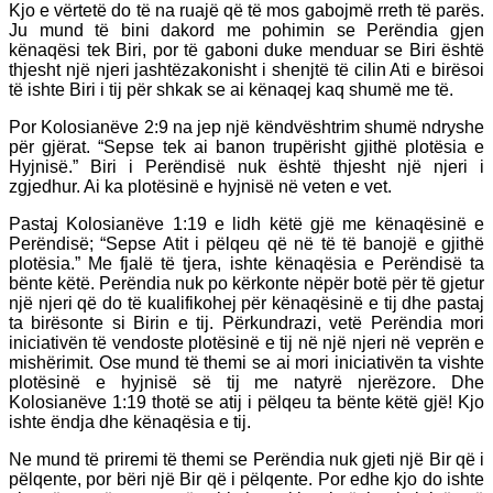
Kjo e vërtetë do të na ruajë që të mos gabojmë rreth të parës.
Ju mund të bini dakord me pohimin se Perëndia gjen
kënaqësi tek Biri, por të gaboni duke menduar se Biri është
thjesht një njeri jashtëzakonisht i shenjtë të cilin Ati e birësoi
të ishte Biri i tij për shkak se ai kënaqej kaq shumë me të.
Por Kolosianëve 2:9 na jep një këndvështrim shumë ndryshe
për gjërat. “Sepse tek ai banon trupërisht gjithë plotësia e
Hyjnisë.” Biri i Perëndisë nuk është thjesht një njeri i
zgjedhur. Ai ka plotësinë e hyjnisë në veten e vet.
Pastaj Kolosianëve 1:19 e lidh këtë gjë me kënaqësinë e
Perëndisë; “Sepse Atit i pëlqeu që në të të banojë e gjithë
plotësia.” Me fjalë të tjera, ishte kënaqësia e Perëndisë ta
bënte këtë. Perëndia nuk po kërkonte nëpër botë për të gjetur
një njeri që do të kualifikohej për kënaqësinë e tij dhe pastaj
ta birësonte si Birin e tij. Përkundrazi, vetë Perëndia mori
iniciativën të vendoste plotësinë e tij në një njeri në veprën e
mishërimit. Ose mund të themi se ai mori iniciativën ta vishte
plotësinë e hyjnisë së tij me natyrë njerëzore. Dhe
Kolosianëve 1:19 thotë se atij i pëlqeu ta bënte këtë gjë! Kjo
ishte ëndja dhe kënaqësia e tij.
Ne mund të priremi të themi se Perëndia nuk gjeti një Bir që i
pëlqente, por bëri një Bir që i pëlqente. Por edhe kjo do ishte