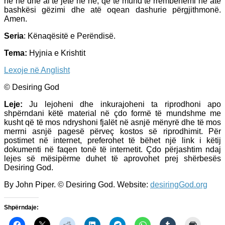
në ne dhe ai të jetë në ne, që të mund të rrëmbehemi në atë
bashkësi gëzimi dhe atë oqean dashurie përgjithmonë.
Amen.
Seria
: Kënaqësitë e Perëndisë.
Tema:
Hyjnia e Krishtit
Lexoje në Anglisht
© Desiring God
Leje:
Ju lejoheni dhe inkurajoheni ta riprodhoni apo
shpërndani këtë material në çdo formë të mundshme me
kusht që të mos ndryshoni fjalët në asnjë mënyrë dhe të mos
merrni asnjë pagesë përveç kostos së riprodhimit. Për
postimet në internet, preferohet të bëhet një link i këtij
dokumenti në faqen tonë të internetit. Çdo përjashtim ndaj
lejes së mësipërme duhet të aprovohet prej shërbesës
Desiring God.
By John Piper. © Desiring God. Website:
desiringGod.org
Shpërndaje: