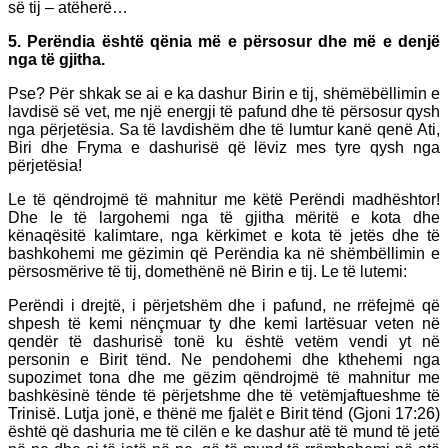
së tij – atëherë…
5. Perëndia është qënia më e përsosur dhe më e denjë
nga të gjitha.
Pse? Për shkak se ai e ka dashur Birin e tij, shëmëbëllimin e
lavdisë së vet, me një energji të pafund dhe të përsosur qysh
nga përjetësia. Sa të lavdishëm dhe të lumtur kanë qenë Ati,
Biri dhe Fryma e dashurisë që lëviz mes tyre qysh nga
përjetësia!
Le të qëndrojmë të mahnitur me këtë Perëndi madhështor!
Dhe le të largohemi nga të gjitha mëritë e kota dhe
kënaqësitë kalimtare, nga kërkimet e kota të jetës dhe të
bashkohemi me gëzimin që Perëndia ka në shëmbëllimin e
përsosmërive të tij, domethënë në Birin e tij. Le të lutemi:
Perëndi i drejtë, i përjetshëm dhe i pafund, ne rrëfejmë që
shpesh të kemi nënçmuar ty dhe kemi lartësuar veten në
qendër të dashurisë tonë ku është vetëm vendi yt në
personin e Birit tënd. Ne pendohemi dhe kthehemi nga
supozimet tona dhe me gëzim qëndrojmë të mahnitur me
bashkësinë tënde të përjetshme dhe të vetëmjaftueshme të
Trinisë. Lutja jonë, e thënë me fjalët e Birit tënd (Gjoni 17:26)
është që dashuria me të cilën e ke dashur atë të mund të jetë