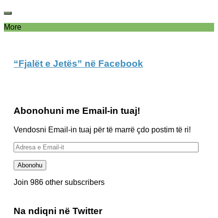
More
“Fjalët e Jetës” në Facebook
Abonohuni me Email-in tuaj!
Vendosni Email-in tuaj për të marrë çdo postim të ri!
Adresa
e
Email-
Abonohu
it
Join 986 other subscribers
Na ndiqni në Twitter