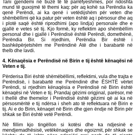
Tani gjendemi në buzë të të parrëfyeshmes, por ndoshta
mund të guxojmë të themi kaq: për aq kohë sa Perëndia ka
qenë Perëndi, ai ka qenë i vetëdijshëm për veten dhe
shëmbëllimi që ka patur për veten është aq i përsosur dhe aq
i plotë saqë është riprodhimi (apo lindja) personale dhe e
gjallë e vetes së tij. Kjo formë, ky reflektim apo shëmbëllim
personal dhe i gjallë i Perëndisë është Perëndi, domethënë,
Perëndia Bir. Si rrjedhim, Perëndia Bir është i
bashkëpërjetshëm me Perëndinë Atë dhe i barabartë në
thelb dhe lavdi.
4. Kënaqësia e Perëndisë në Birin e tij është kënaqësi në
Veten e tij.
Përderisa Biri është shëmëbëllimi, reflektimi, vula dhe trajta e
Perëndisë, i barabartë me Perëndinë dhe ËSHTË vërtet
Perëndi, si rrjedhim kënaqësia e Perëndisë në Birin është
kënaqësi në Veten e tij. Prandaj gëzimi origjinal, parësor, më
i thellë dhe themelor i Perëndisë është gëzimi që ai ka në
përsosmëritë e tij ndërsa i sheh ato të reflektuara në Birin e
tij. Ai e do Birin, kënaqet në Birin dhe gjen ëndje në Birin për
shkak se Biri është vetë Perëndi.
Në fillim kjo tingëllon si kotësi dhe ka ndjesinë e
mendjemadhësisë, vetëkënaqjes dhe egoizmit, për shkak se