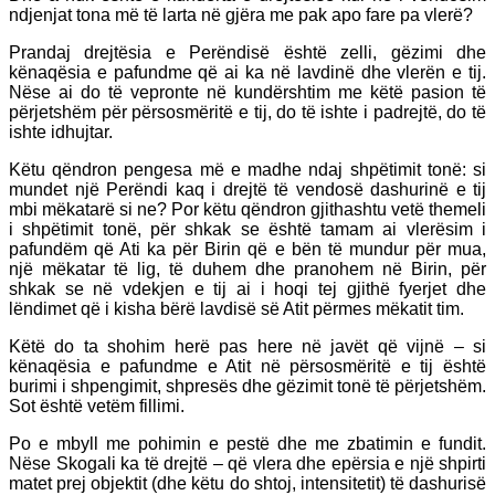
ndjenjat tona më të larta në gjëra me pak apo fare pa vlerë?
Prandaj drejtësia e Perëndisë është zelli, gëzimi dhe
kënaqësia e pafundme që ai ka në lavdinë dhe vlerën e tij.
Nëse ai do të vepronte në kundërshtim me këtë pasion të
përjetshëm për përsosmëritë e tij, do të ishte i padrejtë, do të
ishte idhujtar.
Këtu qëndron pengesa më e madhe ndaj shpëtimit tonë: si
mundet një Perëndi kaq i drejtë të vendosë dashurinë e tij
mbi mëkatarë si ne? Por këtu qëndron gjithashtu vetë themeli
i shpëtimit tonë, për shkak se është tamam ai vlerësim i
pafundëm që Ati ka për Birin që e bën të mundur për mua,
një mëkatar të lig, të duhem dhe pranohem në Birin, për
shkak se në vdekjen e tij ai i hoqi tej gjithë fyerjet dhe
lëndimet që i kisha bërë lavdisë së Atit përmes mëkatit tim.
Këtë do ta shohim herë pas here në javët që vijnë – si
kënaqësia e pafundme e Atit në përsosmëritë e tij është
burimi i shpengimit, shpresës dhe gëzimit tonë të përjetshëm.
Sot është vetëm fillimi.
Po e mbyll me pohimin e pestë dhe me zbatimin e fundit.
Nëse Skogali ka të drejtë – që vlera dhe epërsia e një shpirti
matet prej objektit (dhe këtu do shtoj, intensitetit) të dashurisë