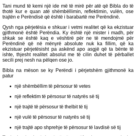
Tani mund të kemi një ide më të mirë për atë që Bibla do të
thotë kur e quan atë shëmbëllimin, reflektimin, vulën, ose
trajtën e Perëndisë që është i barabartë me Perëndinë.
Qysh nga përjetësia e shkuar i vetmi realitet që ka ekzistuar
gjithmonë është Perëndia. Ky është një mister i madh, për
shkak se është kaq e vështirë për ne të mendojmë për
Perëndinë që në mënyrë absolute nuk ka fillim, që ka
ekzistuar përjetësisht pa askënd apo asgjë që ta bënte të
ishte, thjesht realitet absolut me të cilin duhet të përballet
secili prej nesh na pëlqen ose jo.
Bibla na mëson se ky Perëndi i përjetshëm gjithmonë ka
patur
një shëmbëllim të përsosur të vetes
një reflektim të përsosur të natyrës së tij
një trajtë të përsosur të thelbit të tij
një vulë të përsosur të natyrës së tij
një trajtë apo shprehje të përsosur të lavdisë së tij