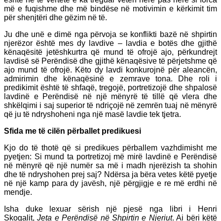
më e fuqishme dhe më bindëse në motivimin e kërkimit tim
për shenjtëri dhe gëzim në të.
Ju dhe unë e dimë nga përvoja se konflikti bazë në shpirtin
njerëzor është mes dy lavdive – lavdia e botës dhe gjithë
kënaqësitë jetëshkurtra që mund të ofrojë ajo, përkundrejt
lavdisë së Perëndisë dhe gjithë kënaqësive të përjetshme që
ajo mund të ofrojë. Këto dy lavdi konkurojnë për aleancën,
admirimin dhe kënaqësinë e zemrave tona. Dhe roli i
predikimit është të shfaqë, tregojë, portretizojë dhe shpalosë
lavdinë e Perëndisë në një mënyrë të tillë që vlera dhe
shkëlqimi i saj superior të ndriçojë në zemrën tuaj në mënyrë
që ju të ndryshoheni nga një masë lavdie tek tjetra.
Sfida me të cilën përballet predikuesi
Kjo do të thotë që si predikues përballem vazhdimisht me
pyetjen: Si mund ta portretizoj më mirë lavdinë e Perëndisë
në mënyrë që një numër sa më i madh njerëzish ta shohin
dhe të ndryshohen prej saj? Ndërsa ja bëra vetes këtë pyetje
në një kamp para dy javësh, një përgjigje e re më erdhi në
mendje.
Isha duke lexuar sërish një pjesë nga libri i Henri
Skogalit,
Jeta e Perëndisë në Shpirtin e Njeriut
. Ai bëri këtë