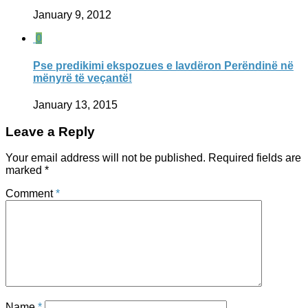
January 9, 2012
0
Pse predikimi ekspozues e lavdëron Perëndinë në
mënyrë të veçantë!
January 13, 2015
Leave a Reply
Your email address will not be published.
Required fields are
marked
*
Comment
*
Name
*