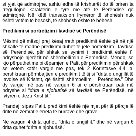
si yjet që admirojnë, ashtu edhe të krishterët do të priren ta
rregullojnë karakterin e tyre me atë të Perëndisë që
admirojnë. Në këtë transaksion frymëror të shohësh nuk
është vetëm të besosh, të shohësh është të bëhesh.
Predikimi si portretizim i lavdisë së Perëndisë
Mësimi që mësoj prej kësaj rreth predikimit është që në një
shkallë të madhe predikimi duhet të jetë portretizim i lavdisë
së Perëndisë, për shkak se synimi i predikimit është t’i
ndryshojë njerëzit në shëmbëllimin e Perëndisë. Mendoj se
kjo përputhet me pikëpamjen e Palit për predikimin për shkak
se vetëm katër vargje më pas, tek 2 Korintasve 4:4, ai
përshkruan përmbajtjen e predikimit të tij si “drita e ungjillit të
lavdisë së Krishtit, që është shëmbëllimi i Perëndisë.” Dhe
dy vargje më pas në vargun 6 ai e përshkruan pak më
ndryshe si “
drita e njohurisë së lavdisë
së Perëndisë, në
fytyrën e Jezu Krishtit.”
Prandaj, sipas Palit, predikimi është një mjet për të përcjellë
dritë në zemrat e errëta të burrave dhe grave.
Në vargun 4 drita quhet, “drita e ungjillit,” dhe në vargun 6
drita quhet “drita e njohurisë.”