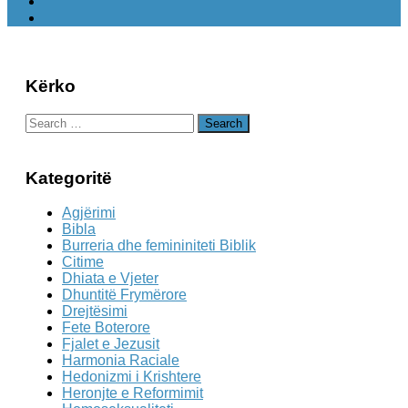
Kërko
Search
for:
Kategoritë
Agjërimi
Bibla
Burreria dhe femininiteti Biblik
Citime
Dhiata e Vjeter
Dhuntitë Frymërore
Drejtësimi
Fete Boterore
Fjalet e Jezusit
Harmonia Raciale
Hedonizmi i Krishtere
Heronjte e Reformimit