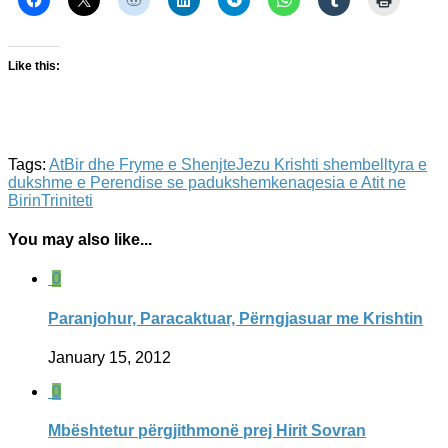
Like this:
Tags:
At
Bir dhe Fryme e Shenjte
Jezu Krishti shembelltyra e
dukshme e Perendise se padukshem
kenaqesia e Atit ne
Birin
Triniteti
You may also like...
0
Paranjohur, Paracaktuar, Përngjasuar me Krishtin
January 15, 2012
0
Mbështetur përgjithmonë prej Hirit Sovran