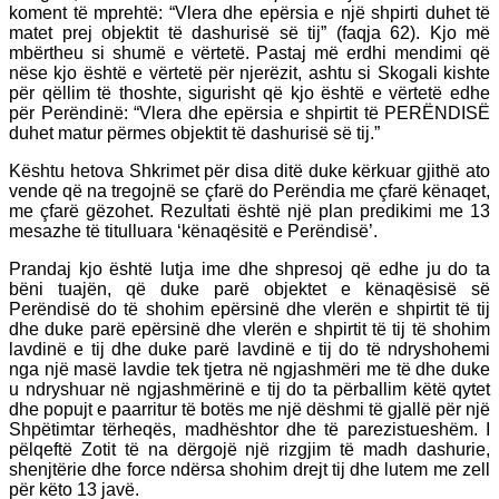
koment të mprehtë: “Vlera dhe epërsia e një shpirti duhet të
matet prej objektit të dashurisë së tij” (faqja 62). Kjo më
mbërtheu si shumë e vërtetë. Pastaj më erdhi mendimi që
nëse kjo është e vërtetë për njerëzit, ashtu si Skogali kishte
për qëllim të thoshte, sigurisht që kjo është e vërtetë edhe
për Perëndinë: “Vlera dhe epërsia e shpirtit të PERËNDISË
duhet matur përmes objektit të dashurisë së tij.”
Kështu hetova Shkrimet për disa ditë duke kërkuar gjithë ato
vende që na tregojnë se çfarë do Perëndia me çfarë kënaqet,
me çfarë gëzohet. Rezultati është një plan predikimi me 13
mesazhe të titulluara ‘kënaqësitë e Perëndisë’.
Prandaj kjo është lutja ime dhe shpresoj që edhe ju do ta
bëni tuajën, që duke parë objektet e kënaqësisë së
Perëndisë do të shohim epërsinë dhe vlerën e shpirtit të tij
dhe duke parë epërsinë dhe vlerën e shpirtit të tij të shohim
lavdinë e tij dhe duke parë lavdinë e tij do të ndryshohemi
nga një masë lavdie tek tjetra në ngjashmëri me të dhe duke
u ndryshuar në ngjashmërinë e tij do ta përballim këtë qytet
dhe popujt e paarritur të botës me një dëshmi të gjallë për një
Shpëtimtar tërheqës, madhështor dhe të parezistueshëm. I
pëlqeftë Zotit të na dërgojë një rizgjim të madh dashurie,
shenjtërie dhe force ndërsa shohim drejt tij dhe lutem me zell
për këto 13 javë.