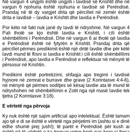
Në vargun 4 ungjilli është ungjilli i lavdisë së Krishtit dhe në
vargun 6 njohuria është njohuria e lavdisë së Perëndisë.
Prandaj në të dy vargjet drita që përcillet në zemër është
drita e lavdisë – lavdia e Krishtit dhe lavdia e Perëndisë.
Por këto në fakt nuk janë dy lavdi të ndryshme. Në vargun 4
Pali thotë se kjo është lavdia e Krishtit, i cili është
shëmbëllimi i Perëndisë. Dhe në vargun 6 ai thotë që lavdia
e Perëndisë është në fytyrën e Krishtit. Prandaj drita që
përcillet përmes predikimit është një dritë lavdie dhe për këtë
lavdi mund të flisni si lavdia e Krishtit i cili është shëmbëllimi
i Perëndisë, apo lavdia e Perëndisë e reflektuar në mënyrë të
përsosur në Krishtin.
Predikimi është portretizimi, shfaqja apo tregimi i lavdisë
hyjnore në zemrat e burrave dhe grave (2 Korintasve 4:4-6),
në mënyrë që përmes soditjes së kësaj lavdie ata të mund të
ndryshohen në shëmbëllimin e Zotit nga një masë lavdie tek
tjetra (2 Korintasve 3:18).
E vërtetë nga përvoja
Ky nuk është një sajim artificial apo intelektual. Është tamam
ajo që e di se është e vërtetë nga përjetimi im (ashtu si e dinë
edhe shumë prej jush!); të parët e Perëndisë për kush ai
është në të vërtetë e ka treguar veten herë pas here si forca