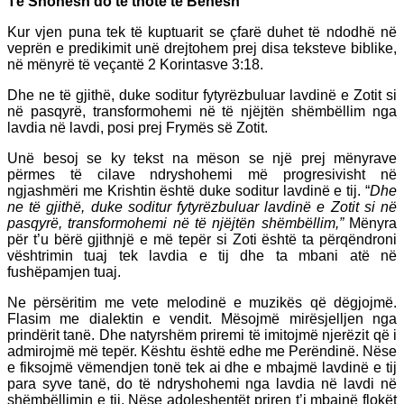
Të Shohësh do të thotë të Bëhesh
Kur vjen puna tek të kuptuarit se çfarë duhet të ndodhë në
veprën e predikimit unë drejtohem prej disa teksteve biblike,
në mënyrë të veçantë 2 Korintasve 3:18.
Dhe ne të gjithë, duke soditur fytyrëzbuluar lavdinë e Zotit si
në pasqyrë, transformohemi në të njëjtën shëmbëllim nga
lavdia në lavdi, posi prej Frymës së Zotit.
Unë besoj se ky tekst na mëson se një prej mënyrave
përmes të cilave ndryshohemi më progresivisht në
ngjashmëri me Krishtin është duke soditur lavdinë e tij. “
Dhe
ne të gjithë, duke soditur fytyrëzbuluar lavdinë e Zotit si në
pasqyrë, transformohemi në të njëjtën shëmbëllim,”
Mënyra
për t’u bërë gjithnjë e më tepër si Zoti është ta përqëndroni
vështrimin tuaj tek lavdia e tij dhe ta mbani atë në
fushëpamjen tuaj.
Ne përsëritim me vete melodinë e muzikës që dëgjojmë.
Flasim me dialektin e vendit. Mësojmë mirësjelljen nga
prindërit tanë. Dhe natyrshëm priremi të imitojmë njerëzit që i
admirojmë më tepër. Kështu është edhe me Perëndinë. Nëse
e fiksojmë vëmendjen tonë tek ai dhe e mbajmë lavdinë e tij
para syve tanë, do të ndryshohemi nga lavdia në lavdi në
shëmbëllimin e tij. Nëse adoleshentët priren t’i mbajnë flokët