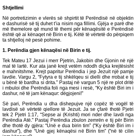
Shtjellimi
Në portretizimin e vlerës së shpirtit të Perëndisë në objektin
e dashurisë së tij duhet t’ia nisim nga fillimi. Gjëja e parë dhe
më themelore që mund të themi për kënaqësitë e Perëndisë
është që ai kënaqet në Birin e tij. Këtë të vërtetë do përpiqem
ta shtjelloj në pesë pohime.
1. Perëndia gjen kënaqësi në Birin e tij.
Tek Mateu 17 Jezui i merr Pjetrin, Jakobin dhe Gjonin në një
mal të lartë. Kur ata janë krejt vetëm ndodh diçka krejtësisht
e mahnitshme. Krejt papritur Perëndia i jep Jezuit një pamje
lavdie. Vargu 2, “Fytyra e tij shkëlqeu si dielli dhe rrobat e tij
u bënë të bardha si drita.” Pastaj në vargun 5 një re plot dritë
i mbuloi dhe Perëndia foli nga mesi i resë, “Ky është Biri im i
dashur, në të jam kënaqur: dëgjojeni!”
Së pari, Perëndia u dha dishepujve një copëz të vogël të
lavdisë së vërtetë qiellore të Jezuit. Ja se çfarë thotë Pjetri
tek 2 Pjetri 1:17, “Sepse ai (Krishti) mori nder dhe lavdi nga
Perëndia Atë.” Pastaj Perëndia zbulon zemrën e tij për Birin
dhe thotë dy gjëra: “Unë e dua birin tim” (“Ky është Biri im i
dashur”), dhe “Unë gjej kënaqësi në Birin tim” (“në të cilin