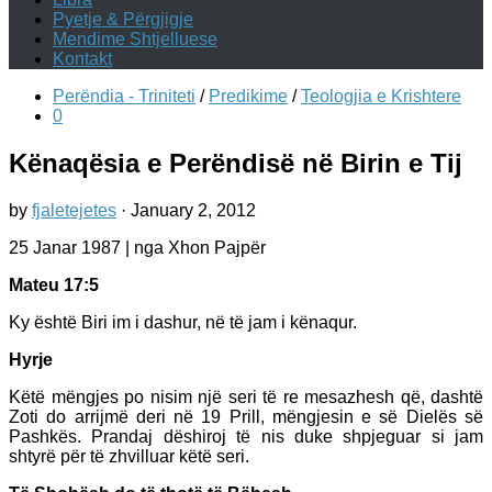
Pyetje & Përgjigje
Mendime Shtjelluese
Kontakt
Perëndia - Triniteti
/
Predikime
/
Teologjia e Krishtere
0
Kënaqësia e Perëndisë në Birin e Tij
by
fjaletejetes
·
January 2, 2012
25 Janar 1987 | nga Xhon Pajpër
Mateu 17:5
Ky është Biri im i dashur, në të jam i kënaqur.
Hyrje
Këtë mëngjes po nisim një seri të re mesazhesh që, dashtë
Zoti do arrijmë deri në 19 Prill, mëngjesin e së Dielës së
Pashkës. Prandaj dëshiroj të nis duke shpjeguar si jam
shtyrë për të zhvilluar këtë seri.