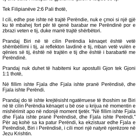
Tek Filipianëve 2:6 Pali thotë,
I cili, edhe pse ishte në trajtë Perëndie, nuk e çmoi si një gjë
ku të mbahej fort për të qenë barabar me Perëndinë por e
zbrazi veten e tij, duke marrë trajtë shërbëtori.
Prandaj Biri në të cilin Perëndia kënaqet është vetë
shëmbëllimi i tij, ai reflekton lavdinë e tij, mban vetë vulën e
qënies së tij, është në trajtën e tij dhe është i barabartë me
Perëndinë.
Prandaj nuk duhet të habitemi kur apostulli Gjon tek Gjoni
1:1 thotë,
Në fillim ishte Fjala dhe Fjala ishte pranë Perëndisë, dhe
Fjala ishte Perëndi.
Prandaj do të ishte krejtësisht ngatërruese të thoshim se Biri
në të cilin Perëndia kënaqet u bë ose u krijua në momentin e
mishërimit apo në ndonjë moment tjetër. “Në fillim ishte Fjala
dhe Fjala ishte pranë Perëndisë, dhe Fjala ishte Perëndi.”
Për aq kohë sa ka patur Perëndi, ka ekzistuar edhe Fjala e
Perëndisë, Biri i Perëndisë, i cili mori një natyrë njerëzore në
Jezu Krishtin.