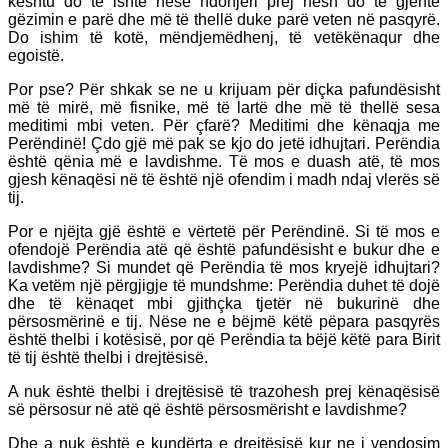
kështu do të ishte nëse ndonjëri prej nesh do të gjente
gëzimin e parë dhe më të thellë duke parë veten në pasqyrë.
Do ishim të kotë, mëndjemëdhenj, të vetëkënaqur dhe
egoistë.
Por pse? Për shkak se ne u krijuam për diçka pafundësisht
më të mirë, më fisnike, më të lartë dhe më të thellë sesa
meditimi mbi veten. Për çfarë? Meditimi dhe kënaqja me
Perëndinë! Çdo gjë më pak se kjo do jetë idhujtari. Perëndia
është qënia më e lavdishme. Të mos e duash atë, të mos
gjesh kënaqësi në të është një ofendim i madh ndaj vlerës së
tij.
Por e njëjta gjë është e vërtetë për Perëndinë. Si të mos e
ofendojë Perëndia atë që është pafundësisht e bukur dhe e
lavdishme? Si mundet që Perëndia të mos kryejë idhujtari?
Ka vetëm një përgjigje të mundshme: Perëndia duhet të dojë
dhe të kënaqet mbi gjithçka tjetër në bukurinë dhe
përsosmërinë e tij. Nëse ne e bëjmë këtë pëpara pasqyrës
është thelbi i kotësisë, por që Perëndia ta bëjë këtë para Birit
të tij është thelbi i drejtësisë.
A nuk është thelbi i drejtësisë të trazohesh prej kënaqësisë
së përsosur në atë që është përsosmërisht e lavdishme?
Dhe a nuk është e kundërta e drejtësisë kur ne i vendosim