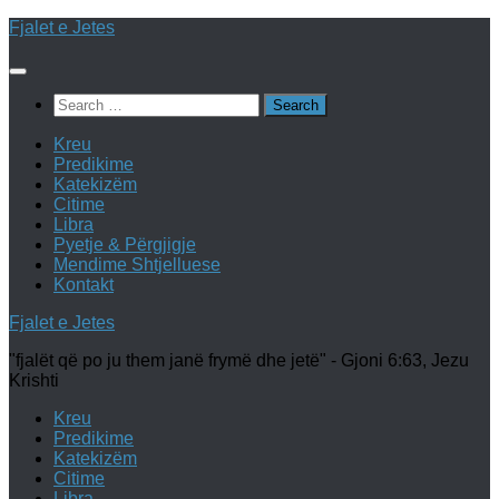
Skip
Fjalet e Jetes
to
content
Search
for:
Kreu
Predikime
Katekizëm
Citime
Libra
Pyetje & Përgjigje
Mendime Shtjelluese
Kontakt
Fjalet e Jetes
"fjalët që po ju them janë frymë dhe jetë" - Gjoni 6:63, Jezu
Krishti
Kreu
Predikime
Katekizëm
Citime
Libra