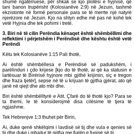
shumë ngatërruese, për shkak se kjo plotësi e hyjnisë, që
tani banon trupërisht (Kolosianëve 2:9) në Jezuin, tashmë
ekzistonte në formë personale para se të merrte një natyrë
njerëzore në Jezuin. Kjo na shtyn edhe më pas në kohë tek
vetë Hyjnia dhe tek pohimi i tretë.
3. Biri në të cilin Perëndia kënaqet është shëmbëllimi dhe
reflektimi i përjetshëm i Perëndisë dhe kështu është vetë
Perëndi
Këtu tek Kolosianëve 1:15 Pali thotë,
Ai është shëmbëllesa e Perëndisë së padukshëm, i
parëlinduri i çdo krijese [kjo do të thotë, ai që ka statusin e
lartësuar të Birërisë hyjnore mbi gjithë krijimin, siç e tregon
dhe fraza tjetër], sepse në të u krijuan të gjitha gjërat, ato që
janë në qiejt dhe ato mbi dhe.
Biri është shëmbëlltyrë e Atit. Çfarë do të thotë kjo? Para se
ta themi, le të konsiderojmë disa cilësime të tjera të
ngjashme.
Tek Hebrenjve 1:3 thuhet për Birin,
Ai, duke qenë shkëlqimi i lavdisë së tij dhe vula e qenies së
tij dhe duke i mbajtur të gjitha me fjalën e fuqisë së tij.