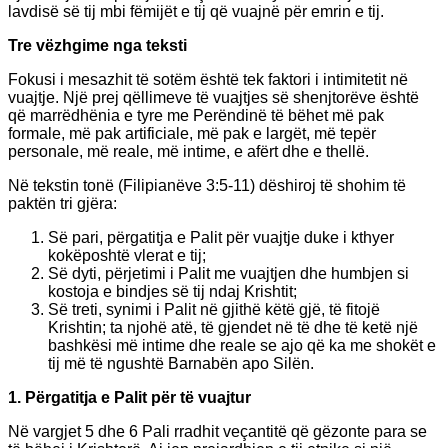
lavdisë së tij mbi fëmijët e tij që vuajnë për emrin e tij.
Tre vëzhgime nga teksti
Fokusi i mesazhit të sotëm është tek faktori i intimitetit në
vuajtje. Një prej qëllimeve të vuajtjes së shenjtorëve është
që marrëdhënia e tyre me Perëndinë të bëhet më pak
formale, më pak artificiale, më pak e largët, më tepër
personale, më reale, më intime, e afërt dhe e thellë.
Në tekstin tonë (Filipianëve 3:5-11) dëshiroj të shohim të
paktën tri gjëra:
Së pari, përgatitja e Palit për vuajtje duke i kthyer
kokëposhtë vlerat e tij;
Së dyti, përjetimi i Palit me vuajtjen dhe humbjen si
kostoja e bindjes së tij ndaj Krishtit;
Së treti, synimi i Palit në gjithë këtë gjë, të fitojë
Krishtin; ta njohë atë, të gjendet në të dhe të ketë një
bashkësi më intime dhe reale se ajo që ka me shokët e
tij më të ngushtë Barnabën apo Silën.
1. Përgatitja e Palit për të vuajtur
Në vargjet 5 dhe 6 Pali rradhit veçantitë që gëzonte para se