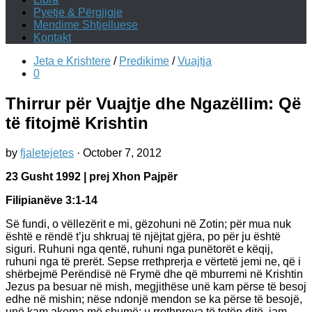
Pyetje & Përgjigje
Mendime Shtjelluese
Kontakt
Jeta e Krishtere
/
Predikime
/
Vuajtja
0
Thirrur për Vuajtje dhe Ngazëllim: Që
të fitojmë Krishtin
by
fjaletejetes
·
October 7, 2012
23 Gusht 1992 | prej Xhon Pajpër
Filipianëve 3:1-14
Së fundi, o vëllezërit e mi, gëzohuni në Zotin; për mua nuk
është e rëndë t’ju shkruaj të njëjtat gjëra, po për ju është
siguri. Ruhuni nga qentë, ruhuni nga punëtorët e këqij,
ruhuni nga të prerët. Sepse rrethprerja e vërtetë jemi ne, që i
shërbejmë Perëndisë në Frymë dhe që mburremi në Krishtin
Jezus pa besuar në mish, megjithëse unë kam përse të besoj
edhe në mishin; nëse ndonjë mendon se ka përse të besojë,
unë kam akoma më shumë: u rrethpreva të tetën ditë, jam