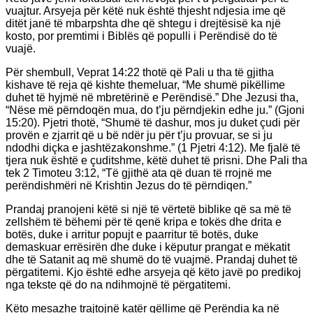
vuajtur. Arsyeja për këtë nuk është thjesht ndjesia ime që
ditët janë të mbarpshta dhe që shtegu i drejtësisë ka një
kosto, por premtimi i Biblës që populli i Perëndisë do të
vuajë.
Për shembull, Veprat 14:22 thotë që Pali u tha të gjitha
kishave të reja që kishte themeluar, “Me shumë pikëllime
duhet të hyjmë në mbretërinë e Perëndisë.” Dhe Jezusi tha,
“Nëse më përndoqën mua, do t’ju përndjekin edhe ju.” (Gjoni
15:20). Pjetri thotë, “Shumë të dashur, mos ju duket çudi për
provën e zjarrit që u bë ndër ju për t’ju provuar, se si ju
ndodhi diçka e jashtëzakonshme.” (1 Pjetri 4:12). Me fjalë të
tjera nuk është e çuditshme, këtë duhet të prisni. Dhe Pali tha
tek 2 Timoteu 3:12, “Të gjithë ata që duan të rrojnë me
perëndishmëri në Krishtin Jezus do të përndiqen.”
Prandaj pranojeni këtë si një të vërtetë biblike që sa më të
zellshëm të bëhemi për të qenë kripa e tokës dhe drita e
botës, duke i arritur popujt e paarritur të botës, duke
demaskuar errësirën dhe duke i këputur prangat e mëkatit
dhe të Satanit aq më shumë do të vuajmë. Prandaj duhet të
përgatitemi. Kjo është edhe arsyeja që këto javë po predikoj
nga tekste që do na ndihmojnë të përgatitemi.
Këto mesazhe trajtojnë katër qëllime që Perëndia ka në