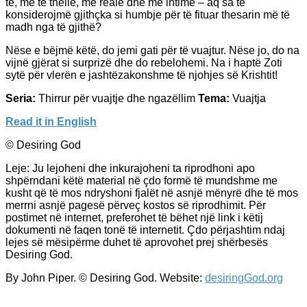
të, më të thellë, më realë dhe më intimë – aq sa të
konsiderojmë gjithçka si humbje për të fituar thesarin më të
madh nga të gjithë?
Nëse e bëjmë këtë, do jemi gati për të vuajtur. Nëse jo, do na
vijnë gjërat si surprizë dhe do rebelohemi. Na i haptë Zoti
sytë për vlerën e jashtëzakonshme të njohjes së Krishtit!
Seria:
Thirrur për vuajtje dhe ngazëllim
Tema:
Vuajtja
Read it in English
© Desiring God
Leje: Ju lejoheni dhe inkurajoheni ta riprodhoni apo
shpërndani këtë material në çdo formë të mundshme me
kusht që të mos ndryshoni fjalët në asnjë mënyrë dhe të mos
merrni asnjë pagesë përveç kostos së riprodhimit. Për
postimet në internet, preferohet të bëhet një link i këtij
dokumenti në faqen tonë të internetit. Çdo përjashtim ndaj
lejes së mësipërme duhet të aprovohet prej shërbesës
Desiring God.
By John Piper. © Desiring God. Website:
desiringGod.org