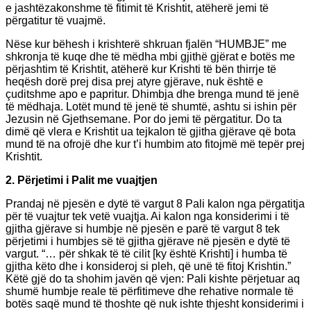
e jashtëzakonshme të fitimit të Krishtit, atëherë jemi të
përgatitur të vuajmë.
Nëse kur bëhesh i krishterë shkruan fjalën “HUMBJE” me
shkronja të kuqe dhe të mëdha mbi gjithë gjërat e botës me
përjashtim të Krishtit, atëherë kur Krishti të bën thirrje të
heqësh dorë prej disa prej atyre gjërave, nuk është e
çuditshme apo e papritur. Dhimbja dhe brenga mund të jenë
të mëdhaja. Lotët mund të jenë të shumtë, ashtu si ishin për
Jezusin në Gjethsemane. Por do jemi të përgatitur. Do ta
dimë që vlera e Krishtit ua tejkalon të gjitha gjërave që bota
mund të na ofrojë dhe kur t’i humbim ato fitojmë më tepër prej
Krishtit.
2. Përjetimi i Palit me vuajtjen
Prandaj në pjesën e dytë të vargut 8 Pali kalon nga përgatitja
për të vuajtur tek vetë vuajtja. Ai kalon nga konsiderimi i të
gjitha gjërave si humbje në pjesën e parë të vargut 8 tek
përjetimi i humbjes së të gjitha gjërave në pjesën e dytë të
vargut. “… për shkak të të cilit [ky është Krishti] i humba të
gjitha këto dhe i konsideroj si pleh, që unë të fitoj Krishtin.”
Këtë gjë do ta shohim javën që vjen: Pali kishte përjetuar aq
shumë humbje reale të përfitimeve dhe rehative normale të
botës saqë mund të thoshte që nuk ishte thjesht konsiderimi i