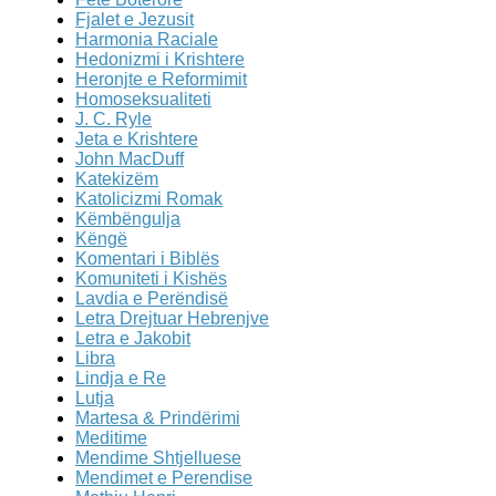
Fjalet e Jezusit
Harmonia Raciale
Hedonizmi i Krishtere
Heronjte e Reformimit
Homoseksualiteti
J. C. Ryle
Jeta e Krishtere
John MacDuff
Katekizëm
Katolicizmi Romak
Këmbëngulja
Këngë
Komentari i Biblës
Komuniteti i Kishës
Lavdia e Perëndisë
Letra Drejtuar Hebrenjve
Letra e Jakobit
Libra
Lindja e Re
Lutja
Martesa & Prindërimi
Meditime
Mendime Shtjelluese
Mendimet e Perendise