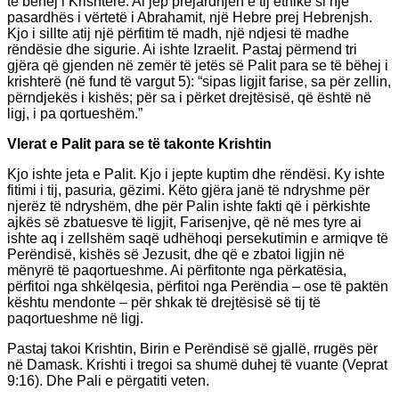
të bëhej i Krishterë. Ai jep prejardhjen e tij etnike si një
pasardhës i vërtetë i Abrahamit, një Hebre prej Hebrenjsh.
Kjo i sillte atij një përfitim të madh, një ndjesi të madhe
rëndësie dhe sigurie. Ai ishte Izraelit. Pastaj përmend tri
gjëra që gjenden në zemër të jetës së Palit para se të bëhej i
krishterë (në fund të vargut 5): “sipas ligjit farise, sa për zellin,
përndjekës i kishës; për sa i përket drejtësisë, që është në
ligj, i pa qortueshëm.”
Vlerat e Palit para se të takonte Krishtin
Kjo ishte jeta e Palit. Kjo i jepte kuptim dhe rëndësi. Ky ishte
fitimi i tij, pasuria, gëzimi. Këto gjëra janë të ndryshme për
njerëz të ndryshëm, dhe për Palin ishte fakti që i përkishte
ajkës së zbatuesve të ligjit, Farisenjve, që në mes tyre ai
ishte aq i zellshëm saqë udhëhoqi persekutimin e armiqve të
Perëndisë, kishës së Jezusit, dhe që e zbatoi ligjin në
mënyrë të paqortueshme. Ai përfitonte nga përkatësia,
përfitoi nga shkëlqesia, përfitoi nga Perëndia – ose të paktën
kështu mendonte – për shkak të drejtësisë së tij të
paqortueshme në ligj.
Pastaj takoi Krishtin, Birin e Perëndisë së gjallë, rrugës për
në Damask. Krishti i tregoi sa shumë duhej të vuante (Veprat
9:16). Dhe Pali e përgatiti veten.