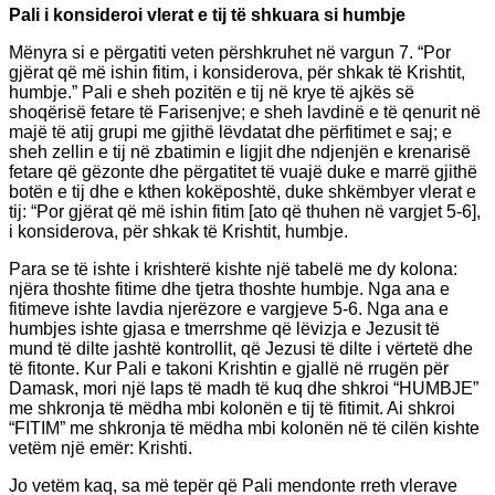
Pali i konsideroi vlerat e tij të shkuara si humbje
Mënyra si e përgatiti veten përshkruhet në vargun 7. “Por
gjërat që më ishin fitim, i konsiderova, për shkak të Krishtit,
humbje.” Pali e sheh pozitën e tij në krye të ajkës së
shoqërisë fetare të Farisenjve; e sheh lavdinë e të qenurit në
majë të atij grupi me gjithë lëvdatat dhe përfitimet e saj; e
sheh zellin e tij në zbatimin e ligjit dhe ndjenjën e krenarisë
fetare që gëzonte dhe përgatitet të vuajë duke e marrë gjithë
botën e tij dhe e kthen kokëposhtë, duke shkëmbyer vlerat e
tij: “Por gjërat që më ishin fitim [ato që thuhen në vargjet 5-6],
i konsiderova, për shkak të Krishtit, humbje.
Para se të ishte i krishterë kishte një tabelë me dy kolona:
njëra thoshte fitime dhe tjetra thoshte humbje. Nga ana e
fitimeve ishte lavdia njerëzore e vargjeve 5-6. Nga ana e
humbjes ishte gjasa e tmerrshme që lëvizja e Jezusit të
mund të dilte jashtë kontrollit, që Jezusi të dilte i vërtetë dhe
të fitonte. Kur Pali e takoni Krishtin e gjallë në rrugën për
Damask, mori një laps të madh të kuq dhe shkroi “HUMBJE”
me shkronja të mëdha mbi kolonën e tij të fitimit. Ai shkroi
“FITIM” me shkronja të mëdha mbi kolonën në të cilën kishte
vetëm një emër: Krishti.
Jo vetëm kaq, sa më tepër që Pali mendonte rreth vlerave