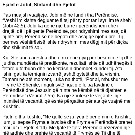
Fjalët e Jobit, Stefanit dhe Pjetrit
Pas muajsh vuajtjeje, Jobi më në fund i tha Perëndisë,
“Veshi im kishte dëgjuar të flitej për ty por tani syri im të sheh”
(Jobi 42:5). Jobi ka qenë një burrë i perëndishëm dhe i
drejtë, që i pëlqente Perëndisë, por ndryshimi mes asaj që
njihte prej Perëndisë në begati dhe asaj që njohu prej Tij
përmes vështirësisë ishte ndryshimi mes dëgjimit për diçka
dhe shikimit të saj.
Kur Stefani u arestua dhe u nxor në gjyq për besimin e tij dhe
ju dha mundësia të predikonte, rezultati ishte që udhëheqësit
fetarë u tërbuan dhe po kërcisnin dhëmbët kundër tij. Ata
ishin gati ta tërhiqnin zvarrë jashtë qytetit dhe ta vrisnin.
Tamam në atë moment, Luka na thotë, “Por ai, mbushur me
Frymë të Shenjtë, i nguli sytë nga qielli, pa lavdinë e
Perëndisë dhe Jezusin që rrinte në këmbë në të djathtën e
Perëndisë” (Veprat 7:55). Ka një zbulesë të veçantë, një
intimitet të veçantë, që është përgatitur për ata që vuajnë me
Krishtin.
Pjetri e tha kështu, “Në qoftë se ju fyejnë për emrin e Krishtit,
lum ju, sepse Fryma e lavdisë dhe Fryma e Perëndisë prehet
mbi ju” (1 Pjetri 4:14). Me fjalë të tjera Perëndia rezervon një
një ardhje dhe prehje të veçantë të Frymës së Tij dhe të