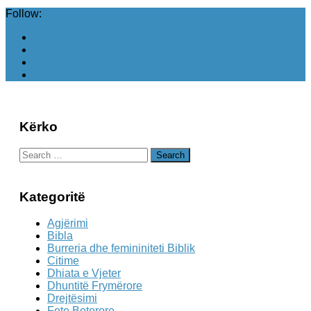
Follow:
Kërko
Search
for:
Kategoritë
Agjërimi
Bibla
Burreria dhe femininiteti Biblik
Citime
Dhiata e Vjeter
Dhuntitë Frymërore
Drejtësimi
Fete Boterore