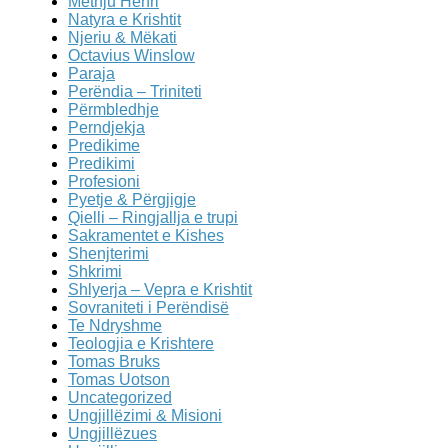
Methju Henri
Natyra e Krishtit
Njeriu & Mëkati
Octavius Winslow
Paraja
Perëndia – Triniteti
Përmbledhje
Perndjekja
Predikime
Predikimi
Profesioni
Pyetje & Përgjigje
Qielli – Ringjallja e trupi
Sakramentet e Kishes
Shenjterimi
Shkrimi
Shlyerja – Vepra e Krishtit
Sovraniteti i Perëndisë
Te Ndryshme
Teologjia e Krishtere
Tomas Bruks
Tomas Uotson
Uncategorized
Ungjillëzimi & Misioni
Ungjillëzues