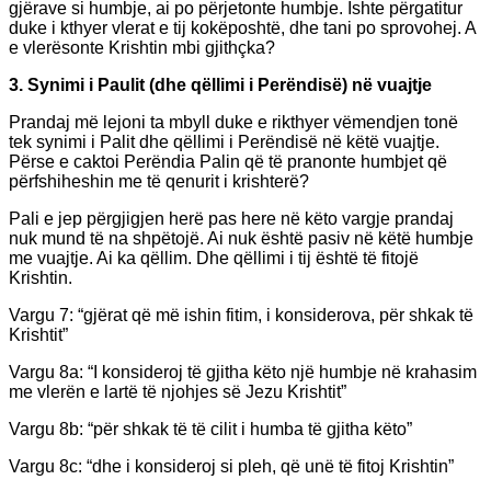
gjërave si humbje, ai po përjetonte humbje. Ishte përgatitur
duke i kthyer vlerat e tij kokëposhtë, dhe tani po sprovohej. A
e vlerësonte Krishtin mbi gjithçka?
3. Synimi i Paulit (dhe qëllimi i Perëndisë) në vuajtje
Prandaj më lejoni ta mbyll duke e rikthyer vëmendjen tonë
tek synimi i Palit dhe qëllimi i Perëndisë në këtë vuajtje.
Përse e caktoi Perëndia Palin që të pranonte humbjet që
përfshiheshin me të qenurit i krishterë?
Pali e jep përgjigjen herë pas here në këto vargje prandaj
nuk mund të na shpëtojë. Ai nuk është pasiv në këtë humbje
me vuajtje. Ai ka qëllim. Dhe qëllimi i tij është të fitojë
Krishtin.
Vargu 7: “gjërat që më ishin fitim, i konsiderova, për shkak të
Krishtit”
Vargu 8a: “I konsideroj të gjitha këto një humbje në krahasim
me vlerën e lartë të njohjes së Jezu Krishtit”
Vargu 8b: “për shkak të të cilit i humba të gjitha këto”
Vargu 8c: “dhe i konsideroj si pleh, që unë të fitoj Krishtin”