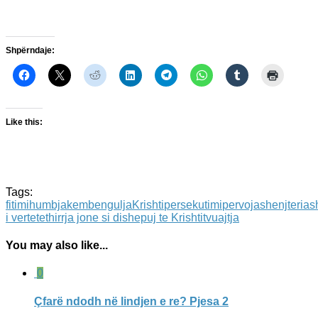
Shpërndaje:
Like this:
Tags:
fitimi
humbja
kembengulja
Krishti
persekutimi
pervoja
shenjteria
s
i vertete
thirrja jone si dishepuj te Krishtit
vuajtja
You may also like...
0
Çfarë ndodh në lindjen e re? Pjesa 2