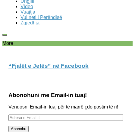
Ungjilli
Video
Vuajtja
Vullneti i Perëndisë
Zgjedhja
More
“Fjalët e Jetës” në Facebook
Abonohuni me Email-in tuaj!
Vendosni Email-in tuaj për të marrë çdo postim të ri!
Adresa
e
Email-
Abonohu
it