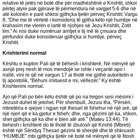
relative të jetës në botë dhe për madhështinë e Krishtit, shkoi
përtej atyre pak gjërave të përmendura në vargjet 5-6 dhe në
atë kolonën e parë shkroi gjithçka tjetër përveç Krishtit: Vargu
8, “Dhe me të vërtetë i konsideroj të gjitha këto një humbje në
krahasim me vlerën e lartë të njohjes së Jezu Krishtit, Zotit
tim.” Ai nisi duke numëruar arritjet e tij më të çmuara dhe
përfundoi duke konsideruar gjithçka si humbje, përveç
Krishtit.
Krishterimi normal
Kështu e kupton Pali që të bëhesh i krishterë. Në mënyrë që
asnjë prej nesh të mos mendojë se ishte i veçantë apo i
rrallë, vini re që në vargun 17 ai thotë me gjithë autoritetin e
tij apostolik, “Bëhuni imituesit e mi, vëllezër.” Ky është
Krishterimi normal.
Ajo që Pali po bën këtu është që po na tregon sesi mësimi i
Jezusit duhet të jetohet. Për shembull, Jezusi tha, “Përsëri,
mbretëria e qiejve i ngjan një thesari të fshehur në një arë, që
një njeri që e ka gjetur e fsheh; dhe, nga gëzimi që ka, shkon,
shet gjithçka që ka dhe e blen atë arë.” (Mateu 13:44). Të
behesh i krishterë do të thotë të zbulosh që Krishti (Mbreti)
është një Sëndyq Thesari gëzimi të shenjtë dhe të shkruash
“HUMBJE” mbi gjithçka tjetër në botë në mënyrë që të fitosh