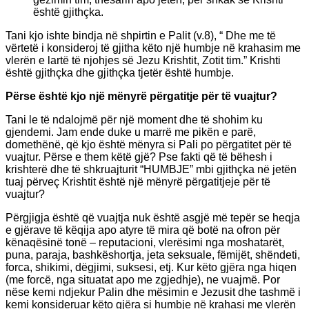
është gjithçka.
Tani kjo ishte bindja në shpirtin e Palit (v.8), “ Dhe me të
vërtetë i konsideroj të gjitha këto një humbje në krahasim me
vlerën e lartë të njohjes së Jezu Krishtit, Zotit tim.” Krishti
është gjithçka dhe gjithçka tjetër është humbje.
Përse është kjo një mënyrë përgatitje për të vuajtur?
Tani le të ndalojmë për një moment dhe të shohim ku
gjendemi. Jam ende duke u marrë me pikën e parë,
domethënë, që kjo është mënyra si Pali po përgatitet për të
vuajtur. Përse e them këtë gjë? Pse fakti që të bëhesh i
krishterë dhe të shkruajturit “HUMBJE” mbi gjithçka në jetën
tuaj përveç Krishtit është një mënyrë përgatitjeje për të
vuajtur?
Përgjigja është që vuajtja nuk është asgjë më tepër se heqja
e gjërave të këqija apo atyre të mira që botë na ofron për
kënaqësinë tonë – reputacioni, vlerësimi nga moshatarët,
puna, paraja, bashkëshortja, jeta seksuale, fëmijët, shëndeti,
forca, shikimi, dëgjimi, suksesi, etj. Kur këto gjëra nga hiqen
(me forcë, nga situatat apo me zgjedhje), ne vuajmë. Por
nëse kemi ndjekur Palin dhe mësimin e Jezusit dhe tashmë i
kemi konsideruar këto gjëra si humbje në krahasi me vlerën