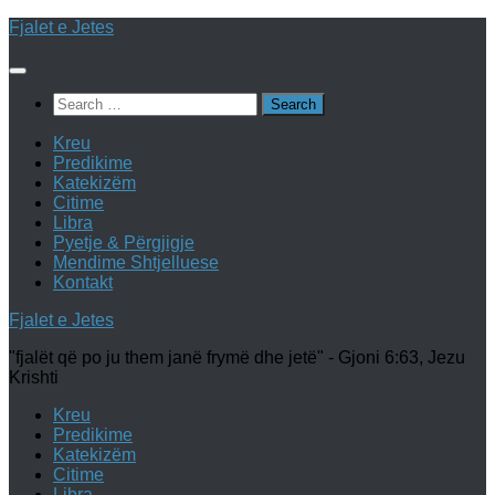
Skip
Fjalet e Jetes
to
content
Search
for:
Kreu
Predikime
Katekizëm
Citime
Libra
Pyetje & Përgjigje
Mendime Shtjelluese
Kontakt
Fjalet e Jetes
"fjalët që po ju them janë frymë dhe jetë" - Gjoni 6:63, Jezu
Krishti
Kreu
Predikime
Katekizëm
Citime
Libra