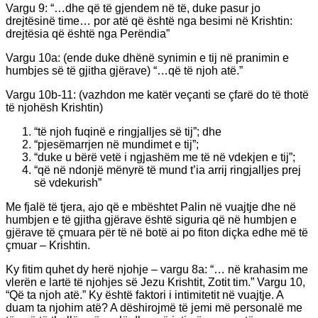
Vargu 9: “…dhe që të gjendem në të, duke pasur jo
drejtësinë time… por atë që është nga besimi në Krishtin:
drejtësia që është nga Perëndia”
Vargu 10a: (ende duke dhënë synimin e tij në pranimin e
humbjes së të gjitha gjërave) “…që të njoh atë.”
Vargu 10b-11: (vazhdon me katër veçanti se çfarë do të thotë
të njohësh Krishtin)
“të njoh fuqinë e ringjalljes së tij”; dhe
“pjesëmarrjen në mundimet e tij”;
“duke u bërë vetë i ngjashëm me të në vdekjen e tij”;
“që në ndonjë mënyrë të mund t’ia arrij ringjalljes prej
së vdekurish”
Me fjalë të tjera, ajo që e mbështet Palin në vuajtje dhe në
humbjen e të gjitha gjërave është siguria që në humbjen e
gjërave të çmuara për të në botë ai po fiton diçka edhe më të
çmuar – Krishtin.
Ky fitim quhet dy herë njohje – vargu 8a: “… në krahasim me
vlerën e lartë të njohjes së Jezu Krishtit, Zotit tim.” Vargu 10,
“Që ta njoh atë.” Ky është faktori i intimitetit në vuajtje. A
duam ta njohim atë? A dëshirojmë të jemi më personalë me