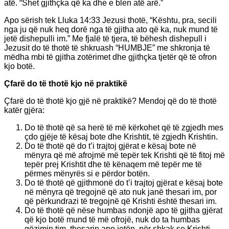
atë. “Shet gjithçka që ka dhe e blen atë arë.”
Apo sërish tek Lluka 14:33 Jezusi thotë, “Kështu, pra, secili
nga ju që nuk heq dorë nga të gjitha ato që ka, nuk mund të
jetë dishepulli im.” Me fjalë të tjera, të bëhesh dishepull i
Jezusit do të thotë të shkruash “HUMBJE” me shkronja të
mëdha mbi të gjitha zotërimet dhe gjithçka tjetër që të ofron
kjo botë.
Çfarë do të thotë kjo në praktikë
Çfarë do të thotë kjo gjë në praktikë? Mendoj që do të thotë
katër gjëra:
Do të thotë që sa herë të më kërkohet që të zgjedh mes
çdo gjëje të kësaj bote dhe Krishtit, të zgjedh Krishtin.
Do të thotë që do t’i trajtoj gjërat e kësaj bote në
mënyra që më afrojmë më tepër tek Krishti që të fitoj më
tepër prej Krishtit dhe të kënaqem më tepër me të
përmes mënyrës si e përdor botën.
Do të thotë që gjithmonë do t’i trajtoj gjërat e kësaj bote
në mënyra që tregojnë që ato nuk janë thesari im, por
që përkundrazi të tregojnë që Krishti është thesari im.
Do të thotë që nëse humbas ndonjë apo të gjitha gjërat
që kjo botë mund të më ofrojë, nuk do ta humbas
gëzimin tim, thesarin apo jetën, për shkak se Krishti