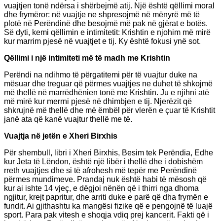
vuajtjen tonë ndërsa i shërbejmë atij. Një është qëllimi moral
dhe frymëror: në vuajtje ne shpresojmë në mënyrë më të
plotë në Perëndinë dhe besojmë më pak në gjërat e botës.
Së dyti, kemi qëllimin e intimitetit: Krishtin e njohim më mirë
kur marrim pjesë në vuajtjet e tij. Ky është fokusi ynë sot.
Qëllimi i një intimiteti më të madh me Krishtin
Perëndi na ndihmo të përgatitemi për të vuajtur duke na
mësuar dhe treguar që përmes vuajtjes ne duhet të shkojmë
më thellë në marrëdhënien tonë me Krishtin. Ju e njihni atë
më mirë kur merrni pjesë në dhimbjen e tij. Njerëzit që
shkrujnë më thellë dhe më ëmbël për vlerën e çuar të Krishtit
janë ata që kanë vuajtur thellë me të.
Vuajtja në jetën e Xheri Birxhis
Për shembull, libri i Xheri Birxhis, Besim tek Perëndia, Edhe
kur Jeta të Lëndon, është një libër i thellë dhe i dobishëm
rreth vuajtjes dhe si të afrohesh më tepër me Perëndinë
përmes mundimeve. Prandaj nuk është habi të mësosh që
kur ai ishte 14 vjeç, e dëgjoi nënën që i thirri nga dhoma
ngjitur, krejt papritur, dhe arriti duke e parë që dha frymën e
fundit. Ai gjithashtu ka mangësi fizike që e pengojnë të luajë
sport. Para pak vitesh e shoqja vdiq prej kancerit. Fakti që i