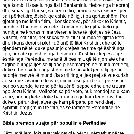
nga kombi i Izraelit, nga fisi i Beniaminit, Hebre nga Hebrenj,
dhe sipas ligjit farise, sa për zellin, përndjekës i kishës; për
sa i përket drejtësisë, që është në ligj, i pa qortueshëm. Por
gjërat që më ishin fitim, i konsiderova, për shkak të Krishtit,
humbje. Dhe me të vërtetë i konsideroj të gjitha këto një
humbje në krahasim me vlerën e lartë të njohjes së Jezu
Krishtit, Zotit tim, për shkak të të cilit i humba të gjitha këto
dhe i konsideroj si pleh, që unë të fitoj Krishtin, dhe që të
gjendem në të, duke pasur jo drejtësinë time që është nga
ligji, por atë që është nga besimi në Krishtin: drejtësia që
është nga Perëndia, me anë të besimit, që të njoh atë dhe
fuqinë e ringjalljes së tij dhe pjesëmarrjen në mundimet e tij,
duke u bërë vetë i ngjashëm me të në vdekjen e tij, që në
ndonjë mënyrë të mund t’ia arrij ringjalljes prej së vdekurish.
Jo se unë tashmë e fitova çmimin ose jam bërë i përsosur,
por po vazhdoj të rend për ta zënë, sepse edhe unë u zura
nga Jezu Krishti. Vëllezër, sa për vete, nuk mendoj se e kam
zënë, por bëj këtë: duke harruar ato që kam lënë pas dhe
duke u prirur drejt atyre që kam përpara, po rend drejt
synimit, drejt çmimit të thirrjes së lartme të Perëndisë në
Krishtin Jezus.
Bibla premton vuajte për popullin e Perëndisë
Këto javë jemi fokusuar tek nevoja për t’u përgatitur për të