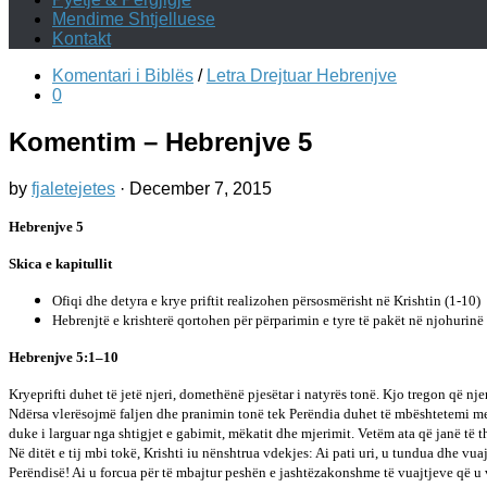
Mendime Shtjelluese
Kontakt
Komentari i Biblës
/
Letra Drejtuar Hebrenjve
0
Komentim – Hebrenjve 5
by
fjaletejetes
·
December 7, 2015
Hebrenjve 5
Skica e kapitullit
Ofiqi dhe detyra e krye priftit realizohen përsosmërisht në Krishtin (1-10)
Hebrenjtë e krishterë qortohen për përparimin e tyre të pakët në njohurinë 
Hebrenjve 5:1–10
Kryeprifti duhet të jetë njeri, domethënë pjesëtar i natyrës tonë. Kjo tregon që njer
Ndërsa vlerësojmë faljen dhe pranimin tonë tek Perëndia duhet të mbështetemi me b
duke i larguar nga shtigjet e gabimit, mëkatit dhe mjerimit. Vetëm ata që janë të 
Në ditët e tij mbi tokë, Krishti iu nënshtrua vdekjes: Ai pati uri, u tundua dhe vuaj
Perëndisë! Ai u forcua për të mbajtur peshën e jashtëzakonshme të vuajtjeve që u ve