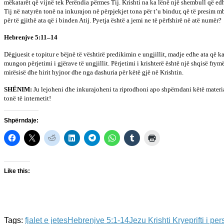
mëkatarët që vijnë tek Perëndia përmes Tij. Krishti na ka lënë një shembull që 
Tij në natyrën tonë na inkurajon në përpjekjet tona për t’u bindur, që të presim 
për të gjithë ata që i binden Atij. Pyetja është a jemi ne të përfshirë në atë numër?
Hebrenjve 5:11–14
Dëgjuesit e topitur e bëjnë të vështirë predikimin e ungjillit, madje edhe ata që k
mungon përjetimi i gjërave të ungjillit. Përjetimi i krishterë është një shqisë fry
mirësisë dhe hirit hyjnor dhe nga dashuria për këtë gjë në Krishtin.
SHËNIM:
Ju lejoheni dhe inkurajoheni ta riprodhoni apo shpërndani këtë materia
tonë të internetit!
Shpërndaje:
Like this:
Tags:
fjalet e jetes
Hebrenjve 5:1-14
Jezu Krishti Kryeprifti i pe