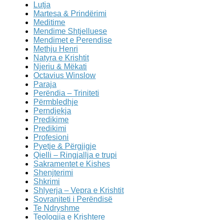
Lutja
Martesa & Prindërimi
Meditime
Mendime Shtjelluese
Mendimet e Perendise
Methju Henri
Natyra e Krishtit
Njeriu & Mëkati
Octavius Winslow
Paraja
Perëndia – Triniteti
Përmbledhje
Perndjekja
Predikime
Predikimi
Profesioni
Pyetje & Përgjigje
Qielli – Ringjallja e trupi
Sakramentet e Kishes
Shenjterimi
Shkrimi
Shlyerja – Vepra e Krishtit
Sovraniteti i Perëndisë
Te Ndryshme
Teologjia e Krishtere