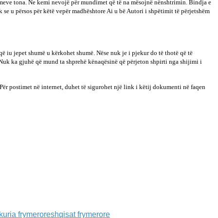
dimeve tona. Ne kemi nevojë për mundimet që të na mësojnë nënshtrimin. Bindja e
 se u përsos për këtë vepër madhështore Ai u bë Autori i shpëtimit të përjetshëm
 që iu jepet shumë u kërkohet shumë. Nëse nuk je i pjekur do të thotë që të
t. Nuk ka gjuhë që mund ta shprehë kënaqësinë që përjeton shpirti nga shijimi i
r postimet në internet, duhet të sigurohet një link i këtij dokumenti në faqen
kuria frymerore
shqisat frymerore