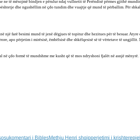
edhe ne të mësojmë bindjen e përulur ndaj vullnetit të Perëndisë përmes gjithë mun
mbështetje dhe ngushëllim në çdo tundim dhe vuajtje që mund të përballim. Për shkak
anë një farë besimi mund të jenë dëgjues të topitur dhe hezitues për të besuar. Atyre
mërore, apo përjetim i mirësisë, ëmbëlsisë dhe shkëlqesisë së të vërtetave të ungjilli
l në çdo formë të mundshme me kusht që të mos ndryshoni fjalët në asnjë mënyrë. Pë
rsosu
komentari i Bibles
Methju Henri shqip
perjetimi i krishtere
pje