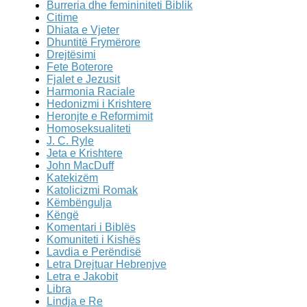
Burreria dhe femininiteti Biblik
Citime
Dhiata e Vjeter
Dhuntitë Frymërore
Drejtësimi
Fete Boterore
Fjalet e Jezusit
Harmonia Raciale
Hedonizmi i Krishtere
Heronjte e Reformimit
Homoseksualiteti
J. C. Ryle
Jeta e Krishtere
John MacDuff
Katekizëm
Katolicizmi Romak
Këmbëngulja
Këngë
Komentari i Biblës
Komuniteti i Kishës
Lavdia e Perëndisë
Letra Drejtuar Hebrenjve
Letra e Jakobit
Libra
Lindja e Re