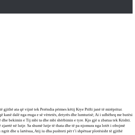
ë gjithë ata që vijnë tek Perëndia përmes këtij Krye Prifti janë të mirëpritur.
ë kanë dalë nga rruga e së vërtetës, detyrës dhe lumturisë; Ai i udhëheq me butësi
ë dhe bekimin e Tij mbi ta dhe mbi shërbimin e tyre. Kjo gjë u zbatua tek Krishti.
ë zjarrtë në lutje. Sa shumë lutje të thata dhe të pa njomura nga lotët i ofrojmë
it dhe u lartësua, Atij iu dha pushteti për t’i shpëtuar plotësisht të gjithë