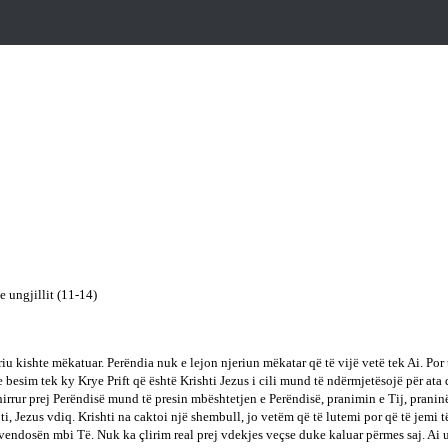
e ungjillit (11-14)
iu kishte mëkatuar. Perëndia nuk e lejon njeriun mëkatar që të vijë vetë tek Ai. Por t
esim tek ky Krye Prift që është Krishti Jezus i cili mund të ndërmjetësojë për ata q
thirrur prej Perëndisë mund të presin mbështetjen e Perëndisë, pranimin e Tij, pranin
ti, Jezus vdiq. Krishti na caktoi një shembull, jo vetëm që të lutemi por që të jemi t
ndosën mbi Të. Nuk ka çlirim real prej vdekjes veçse duke kaluar përmes saj. Ai u ngr