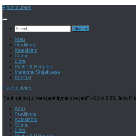
Skip
Fjalet e Jetes
to
content
Search
for:
Kreu
Predikime
Katekizëm
Citime
Libra
Pyetje & Përgjigje
Mendime Shtjelluese
Kontakt
Fjalet e Jetes
"fjalët që po ju them janë frymë dhe jetë" - Gjoni 6:63, Jezu Kri
Kreu
Predikime
Katekizëm
Citime
Libra
Pyetje & Përgjigje