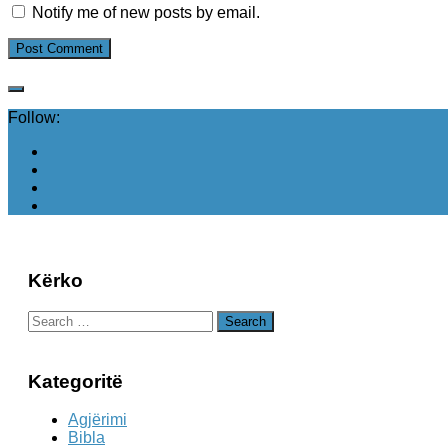
Notify me of new posts by email.
Follow:
Kërko
Search
for:
Kategoritë
Agjërimi
Bibla