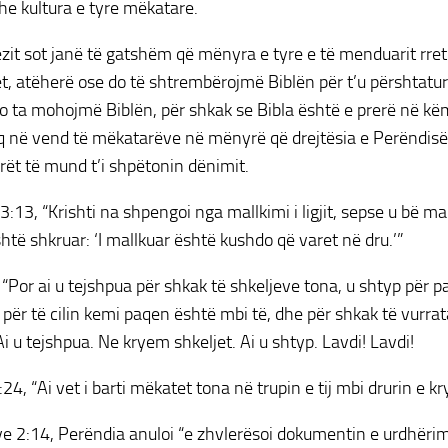
dhe kultura e tyre mëkatare.
zit sot janë të gatshëm që mënyra e tyre e të menduarit rret
, atëherë ose do të shtrembërojmë Biblën për t’u përshtatu
o ta mohojmë Biblën, për shkak se Bibla është e prerë në kë
iq në vend të mëkatarëve në mënyrë që drejtësia e Perëndis
ët të mund t’i shpëtonin dënimit.
3:13, “Krishti na shpengoi nga mallkimi i ligjit, sepse u bë ma
htë shkruar: ‘I mallkuar është kushdo që varet në dru.’”
, “Por ai u tejshpua për shkak të shkeljeve tona, u shtyp për 
për të cilin kemi paqen është mbi të, dhe për shkak të vurrata
Ai u tejshpua. Ne kryem shkeljet. Ai u shtyp. Lavdi! Lavdi!
:24, “Ai vet i barti mëkatet tona në trupin e tij mbi drurin e kry
e 2:14, Perëndia anuloi “e zhvlerësoi dokumentin e urdhërim