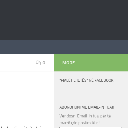
0
MORE
“FJALËT E JETËS” NË FACEBOOK
ABONOHUNI ME EMAIL-IN TUAJ!
Vendosni Email-in tuaj për të
marrë çdo postim të ri!