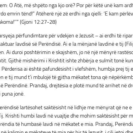
hem: O Atë, më shpëto nga kjo orë? Por për këtë unë kam ardh
vdo emrin tënd!” Atëherë një zë erdhi nga qielli: ‘E kam përlë
akoma!’’” (Gjoni 12:27-28)
arsyeja përfundimtare për vdekjen e Jezusit – ai erdhi të ripa
aktuar lavdisë së Perëndisë.
Ai e la mënjanë lavdinë e tij (Fi
en. Ai duroi poshtërimin e skajshëm, jo në një mënyrë rastëso
tit. Gjithë mishërimi i Krishtit ishte zhbërja e sulmit tonë ku
 Përderisa ai është pafundësisht i vlefshëm, humbja prej tij e
n e tij mund t’i mbulojë të gjitha mëkatet tona që nëpërkëm
ë Perëndinë. Prandaj, drejtësia e plotë mund të arrihet në dr
 puna jonë.
erëndisë lartësohet saktësisht në lidhje me mënyrat që ne e
Tij. Krishti humbi lavdi në vuajtje dhe mohim saktësisht për
rëndia të humbasë lavdi në mëkatet e mia. Prandaj, Perëndia
ë kalimin e mëkateve të mia për hir të Jezusit, i cili jetoi dhe