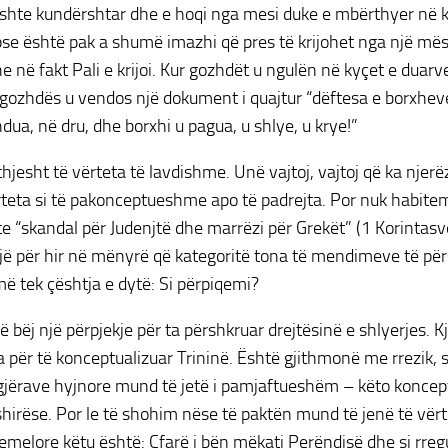
shte kundërshtar dhe e hoqi nga mesi duke e mbërthyer në 
se është pak a shumë imazhi që pres të krijohet nga një mësu
he në fakt Pali e krijoi. Kur gozhdët u ngulën në kyçet e duarv
gozhdës u vendos një dokument i quajtur “dëftesa e borxheve
hdua, në dru, dhe borxhi u pagua, u shlye, u krye!”
thjesht të vërteta të lavdishme. Unë vajtoj, vajtoj që ka njer
rteta si të pakonceptueshme apo të padrejta. Por nuk habitem
shte “skandal për Judenjtë dhe marrëzi për Grekët” (1 Korintasv
ë për hir në mënyrë që kategoritë tona të mendimeve të përs
më tek çështja e dytë: Si përpiqemi?
të bëj një përpjekje për ta përshkruar drejtësinë e shlyerjes.
ja për të konceptualizuar Trininë. Është gjithmonë me rrezik,
 gjërave hyjnore mund të jetë i pamjaftueshëm – këto konce
shirëse. Por le të shohim nëse të paktën mund të jenë të vërtet
emelore këtu është: Çfarë i bën mëkati Perëndisë dhe si rregu