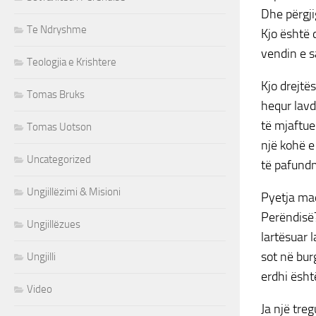
Dhe përgji
Te Ndryshme
Kjo është 
vendin e s
Teologjia e Krishtere
Kjo drejtë
Tomas Bruks
hequr lavd
të mjaftue
Tomas Uotson
një kohë e
Uncategorized
të pafundm
Ungjillëzimi & Misioni
Pyetja mad
Perëndisë?
Ungjillëzues
lartësuar 
sot në bur
Ungjilli
erdhi është
Video
Ja një treg