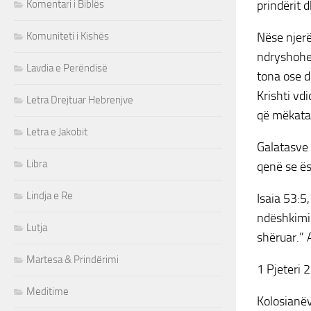
Komentari i Biblës
prindërit 
Komuniteti i Kishës
Nëse njerë
ndryshohet
Lavdia e Perëndisë
tona ose d
Krishti vd
Letra Drejtuar Hebrenjve
që mëkatar
Letra e Jakobit
Galatasve 
Libra
qenë se ës
Lindja e Re
Isaia 53:5
ndëshkimi 
Lutja
shëruar.” 
Martesa & Prindërimi
1 Pjeteri 2
Meditime
Kolosianëv