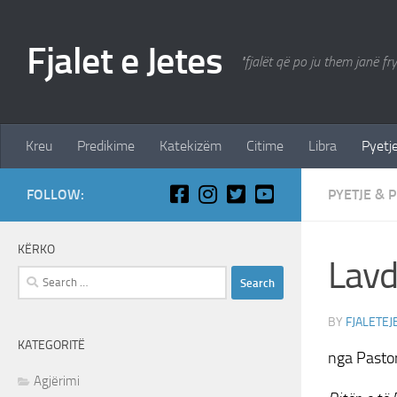
Skip to content
Fjalet e Jetes
"fjalët që po ju them janë fr
Kreu
Predikime
Katekizëm
Citime
Libra
Pyetje
FOLLOW:
PYETJE & P
KËRKO
Lavd
Search
for:
BY
FJALETEJ
KATEGORITË
nga Pastor
Agjërimi