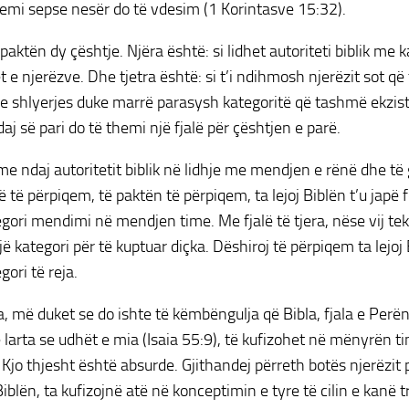
emi sepse nesër do të vdesim (1 Korintasve 15:32).
 paktën dy çështje. Njëra është: si lidhet autoriteti biblik me
 e njerëzve. Dhe tjetra është: si t’i ndihmosh njerëzit sot që
 e shlyerjes duke marrë parasysh kategoritë që tashmë ekzi
aj së pari do të themi një fjalë për çështjen e parë.
me ndaj autoritetit biblik në lidhje me mendjen e rënë dhe t
ë të përpiqem, të paktën të përpiqem, ta lejoj Biblën t’u jap
tegori mendimi në mendjen time. Me fjalë të tjera, nëse vij tek
ë kategori për të kuptuar diçka. Dëshiroj të përpiqem ta lejoj
egori të reja.
a, më duket se do ishte të këmbëngulja që Bibla, fjala e Perënd
 larta se udhët e mia (Isaia 55:9), të kufizohet në mënyrën t
Kjo thjesht është absurde. Gjithandej përreth botës njerëzit 
iblën, ta kufizojnë atë në konceptimin e tyre të cilin e kanë