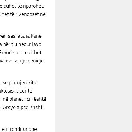
ë duhet të riparohet.
duhet të rivendoset në
ën sesi ata ia kanë
a për t’u hequr lavdi
Prandaj do të duhet
avdisë së një qenieje
isë për njerëzit e
aktësisht për të
 në planet i cili është
. Arsyeja pse Krishti
htë i tronditur dhe