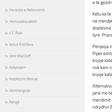
e të gëzoh
Heronjte e Reformimit
Këtu ka të
në mendjet
Homoseksualiteti
drejtësinë
J. C. Ryle
tyre. Prand
Jeta e Krishtere
Përqasja i
Piper ësht
John MacDuff
krijojë ka
nuk kam nj
Katekizëm
krijojë kat
Katolicizmi Romak
Alternativ
Këmbëngulja
janë më të
mendimit. 
Këngë
ndrydhin B