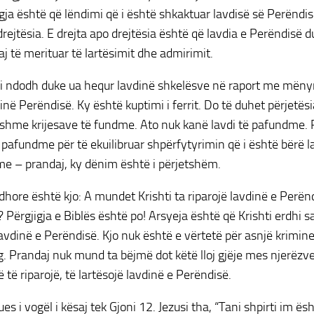
gja është që lëndimi që i është shkaktuar lavdisë së Perëndis
drejtësia. E drejta apo drejtësia është që lavdia e Perëndisë 
aj të merituar të lartësimit dhe admirimit.
si ndodh duke ua hequr lavdinë shkelësve në raport me mënyr
inë Perëndisë. Ky është kuptimi i ferrit. Do të duhet përjetësi
shme krijesave të fundme. Ato nuk kanë lavdi të pafundme. 
 pafundme për të ekuilibruar shpërfytyrimin që i është bërë l
e – prandaj, ky dënim është i përjetshëm.
hore është kjo: A mundet Krishti ta riparojë lavdinë e Perënd
 Përgjigja e Biblës është po! Arsyeja është që Krishti erdhi s
lavdinë e Perëndisë. Kjo nuk është e vërtetë për asnjë kriminel
g. Prandaj nuk mund ta bëjmë dot këtë lloj gjëje mes njerëzve
 të riparojë, të lartësojë lavdinë e Perëndisë.
ues i vogël i kësaj tek Gjoni 12. Jezusi tha, “Tani shpirti im ës