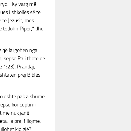
kryq.” Ky varg më
es i shkollës së të
e të Jezusit, mes
 të John Piper,” dhe
ëz që largohen nga
, sepse Pali thotë që
e 1:23). Prandaj,
htaten prej Biblës.
 Kjo është pak a shumë
 sepse konceptimi
ptime nuk janë
a. Ja pra, fillojmë.
llohet kjo gjë?