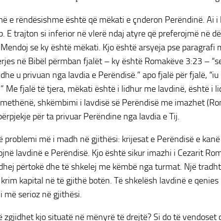
më e rëndësishme është që mëkati e çnderon Perëndinë. Ai i 
 E trajton si inferior në vlerë ndaj atyre që preferojmë në d
Mendoj se ky është mëkati. Kjo është arsyeja pse paragrafi
erjes në Bibël përmban fjalët – ky është Romakëve 3:23 – “se
he u privuan nga lavdia e Perëndisë.” apo fjalë për fjalë, “i
” Me fjalë të tjera, mëkati është i lidhur me lavdinë, është i
omethënë, shkëmbimi i lavdisë së Perëndisë me imazhet (Ro
përpjekje për ta privuar Perëndine nga lavdia e Tij.
htë problemi më i madh në gjithësi: krijesat e Perëndisë e kan
jnë lavdinë e Perëndisë. Kjo është sikur imazhi i Cezarit Ro
idhej përtokë dhe të shkelej me këmbë nga turmat. Një tradhti
krim kapital në të gjithë botën. Të shkelësh lavdinë e qenie
i më serioz në gjithësi.
të zgjidhet kjo situatë në mënyrë të drejtë? Si do të vendoset 