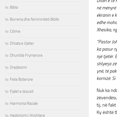
Ditën e të 
Bibla
në mënyrë 
ekranin e 
Burreria dhe femininiteti Biblik
edhe mohoen
Xhesika, ng
Citime
“Pastor Joh
Dhiata e Vjeter
ka pasur n
Dhuntitë Frymërore
një tjetër
shlyerja zë
Drejtësimi
ynë, të pak
kornizë. Si
Fete Boterore
Nuk ka ndo
Fjalet e Jezusit
zëvendësue
Harmonia Raciale
tij, në fa
Ky është t
Hedonizmi i Krishtere