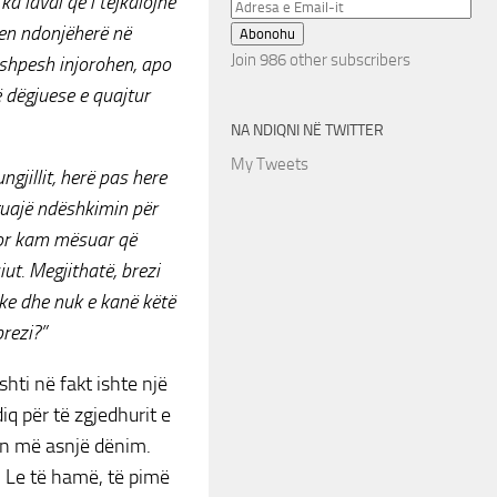
ka lavdi që i tejkalojnë
Adresa
hen ndonjëherë në
e
Abonohu
Email-
Join 986 other subscribers
 shpesh injorohen, apo
it
ë dëgjuese e quajtur
NA NDIQNI NË TWITTER
My Tweets
ngjillit, herë pas here
guajë ndëshkimin për
 por kam mësuar që
iut. Megjithatë, brezi
ike dhe nuk e kanë këtë
brezi?”
hti në fakt ishte një
q për të zgjedhurit e
nin më asnjë dënim.
t. Le të hamë, të pimë