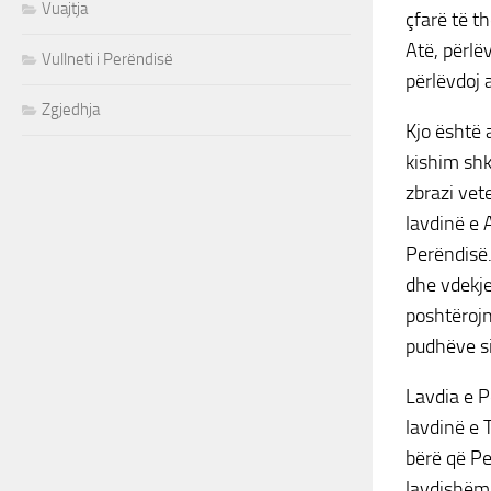
Vuajtja
çfarë të t
Atë, përlë
Vullneti i Perëndisë
përlëvdoj 
Zgjedhja
Kjo është 
kishim shk
zbrazi vet
lavdinë e A
Perëndisë.
dhe vdekje
poshtërojn
pudhëve si
Lavdia e P
lavdinë e 
bërë që Pe
lavdishëm n