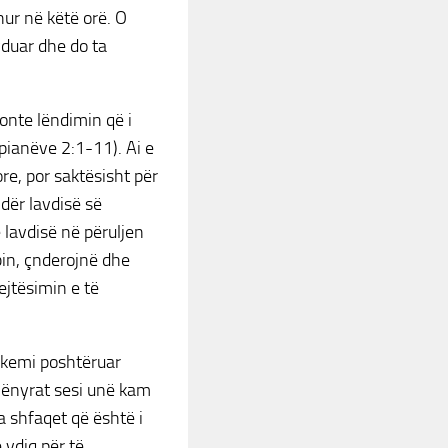
ur në këtë orë. O
vduar dhe do ta
ronte lëndimin që i
lipianëve 2:1-11). Ai e
re, por saktësisht për
ndër lavdisë së
 lavdisë në përuljen
bin, çnderojnë dhe
ejtësimin e të
 kemi poshtëruar
 mënyrat sesi unë kam
 shfaqet që është i
 vdiq për të