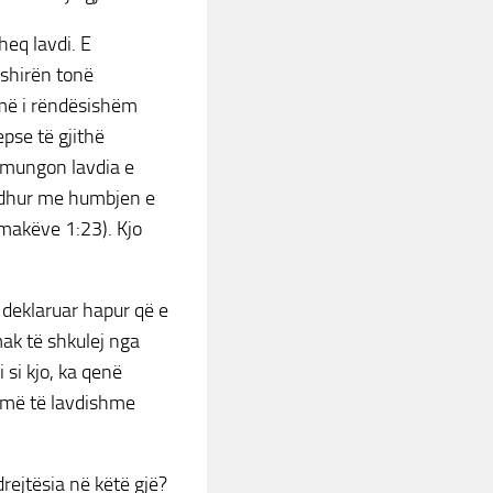
heq lavdi. E
ëshirën tonë
 më i rëndësishëm
pse të gjithë
u mungon lavdia e
 lidhur me humbjen e
makëve 1:23). Kjo
ë deklaruar hapur që e
mak të shkulej nga
 si kjo, ka qenë
s më të lavdishme
drejtësia në këtë gjë?