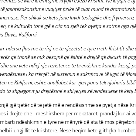
Premtes së Mirë kremtojmë kryqin e Jezu Krishtit. Në kryqin e tij 
të jashtëzakonshme vuajtjet fizike të cilat mund të dramatizo
kinemasë.
Për shkak se këto janë lavdi teologjike dhe frymërore,
, në kulturën tonë gjë e cila na sjell tek pyetja e sotme nga nj
a Davis, Kaliforni.
n, ndërsa flas me të rinj në të njëzetat e tyre rreth Krishtit dhe u
jerëz që thonë se nuk besojnë që është e drejtë që dikush të pa
. Edhe unë vetë ndiej një rezistencë të brendshme kundër kësaj,
vendësuese i ka rrënjët në sistemin e sakrificave të ligjit të Mois
tën në Kaliforni, është analfabet kur vjen puna tek njohuria bibl
 do ta shpjegonit ju drejtësinë e shlyerjes zëvendësuese të këtij 
një gjë tjetër që të jetë më e rëndësishme se pyetja nëse Kris
s i drejtë dhe i mëshirshëm për mëkatarët, prandaj kur ai vdi
kt mbarti ndëshkimin e tyre në mënyrë që ata të mos përjeto
helbi i ungjillit të krishterë. Nëse heqim këtë gjithçka humbe