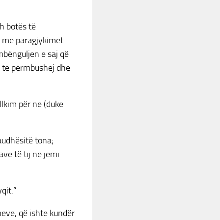
h botës të
r me paragjykimet
mbënguljen e saj që
ë të përmbushej dhe
llkim për ne (duke
paudhësitë tona;
ve të tij ne jemi
qit.”
eve, që ishte kundër