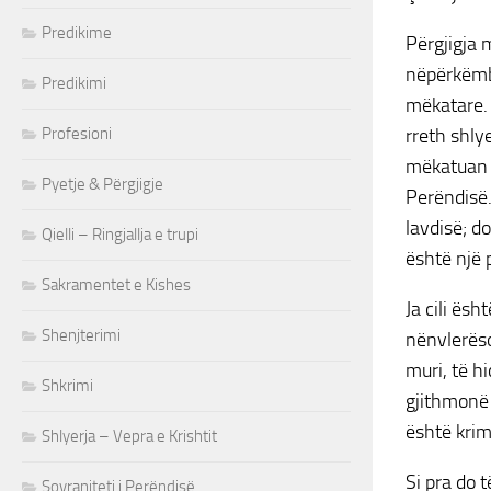
Predikime
Përgjigja 
nëpërkëmb.
Predikimi
mëkatare. 
Profesioni
rreth shly
mëkatuan d
Pyetje & Përgjigje
Perëndisë.
lavdisë; d
Qielli – Ringjallja e trupi
është një 
Sakramentet e Kishes
Ja cili ës
Shenjterimi
nënvlerëso
muri, të h
Shkrimi
gjithmonë 
është krim
Shlyerja – Vepra e Krishtit
Si pra do 
Sovraniteti i Perëndisë