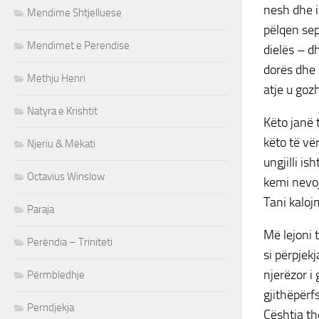
nesh dhe i
Mendime Shtjelluese
pëlqen sep
Mendimet e Perendise
dielës – d
dorës dhe 
Methju Henri
atje u goz
Natyra e Krishtit
Këto janë 
këto të vë
Njeriu & Mëkati
ungjilli i
Octavius Winslow
kemi nevoj
Tani kaloj
Paraja
Më lejoni 
Perëndia – Triniteti
si përpjek
njerëzor i
Përmbledhje
gjithëpërf
Perndjekja
Çështja th