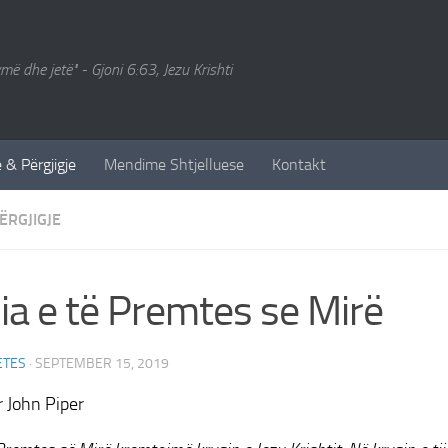
ymë dhe jetë" - Gjoni 6:63, Jezu Krishti
 & Përgjigje
Mendime Shtjelluese
Kontakt
ËRGJIGJE
ia e të Premtes se Mirë
ETES
·
SEPTEMBER 15, 2019
 John Piper