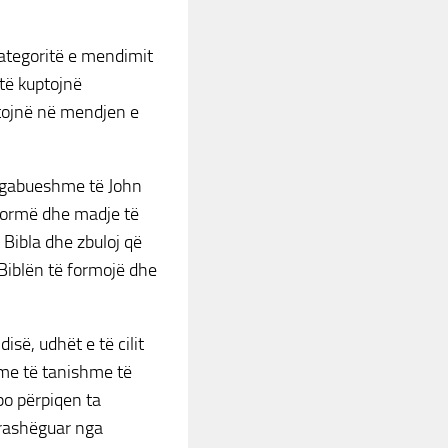
 kategoritë e mendimit
 të kuptojnë
stojnë në mendjen e
ë gabueshme të John
ë formë dhe madje të
 Bibla dhe zbuloj që
 Biblën të formojë dhe
isë, udhët e të cilit
ime të tanishme të
po përpiqen ta
 trashëguar nga