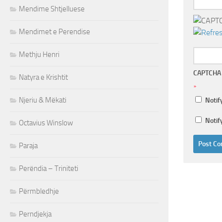
Mendime Shtjelluese
Mendimet e Perendise
Methju Henri
CAPTCHA
Natyra e Krishtit
*
Njeriu & Mëkati
Notif
Notif
Octavius Winslow
Paraja
Perëndia – Triniteti
Përmbledhje
Perndjekja