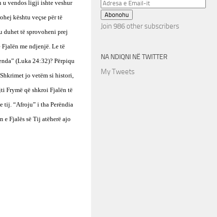
Adresa
n u vendos ligji ishte veshur
e
Abonohu
ohej kështu veçse për të
Email-
Join 986 other subscribers
ju duhet të sprovoheni prej
it
 Fjalën me ndjenjë. Le të
NA NDIQNI NË TWITTER
brenda” (Luka 24:32)? Përpiqu
My Tweets
 Shkrimet jo vetëm si histori,
jti Frymë që shkroi Fjalën të
 tij. “Afroju” i tha Perëndia
 e Fjalës së Tij atëherë ajo