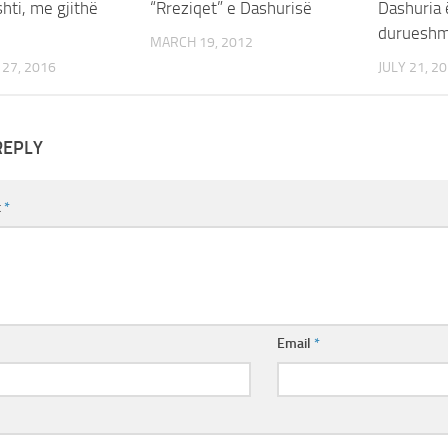
ishti, me gjithë
“Rreziqet” e Dashurisë
Dashuria 
duruesh
MARCH 19, 2012
27, 2016
JULY 21, 2
REPLY
t
*
Email
*