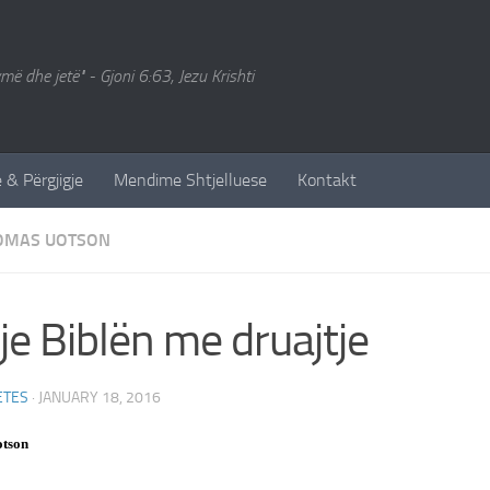
ymë dhe jetë" - Gjoni 6:63, Jezu Krishti
 & Përgjigje
Mendime Shtjelluese
Kontakt
OMAS UOTSON
je Biblën me druajtje
ETES
·
JANUARY 18, 2016
tson