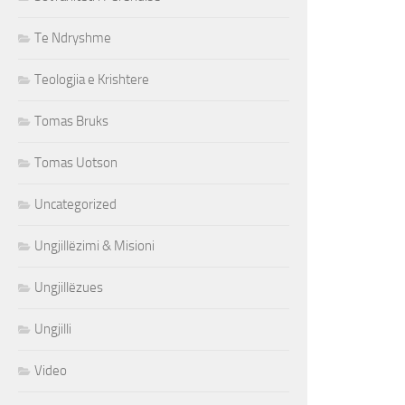
Te Ndryshme
Teologjia e Krishtere
Tomas Bruks
Tomas Uotson
Uncategorized
Ungjillëzimi & Misioni
Ungjillëzues
Ungjilli
Video