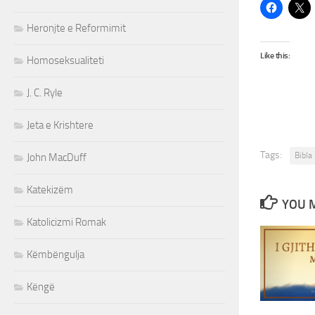
Heronjte e Reformimit
Like this:
Homoseksualiteti
J. C. Ryle
Jeta e Krishtere
Tags:
Bibla
John MacDuff
Katekizëm
YOU M
Katolicizmi Romak
Këmbëngulja
Këngë