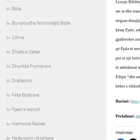
Lexoje Biblën 
Bibla
me ar dhe tran
treguar druajt
Burreria dhe femininiteti Biblik
kësaj Fjale; n
Citime
gjallërohet ze
që Fjala të mos
Dhiata e Vjeter
por si një let
Dhuntitë Frymërore
të mbështesë n
Filipit “dhe a
Drejtësimi
bëhet e efekts
Fete Boterore
Burimi:
http:
Fjalet e Jezusit
Përkthimi:
ht
Harmonia Raciale
Shpërndaje:
Hedonizmi i Krishtere