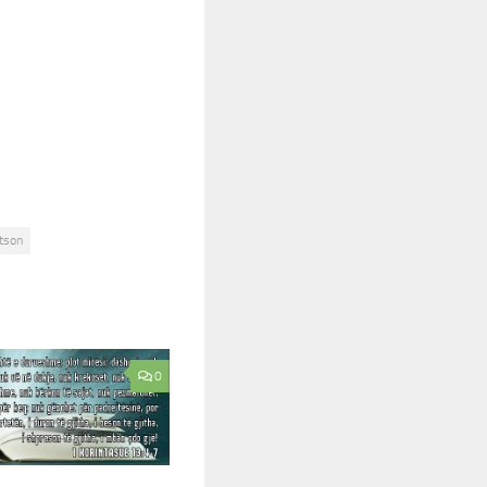
tson
0