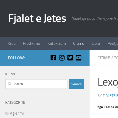
Skip to content
Fjalet e Jetes
"fjalët që po ju them janë fr
Kreu
Predikime
Katekizëm
Citime
Libra
Pyetje
FOLLOW:
CITIME
/
T
KËRKO
Lexo
Search
for:
BY
FJALETEJ
KATEGORITË
nga Tomas Uo
Agjërimi