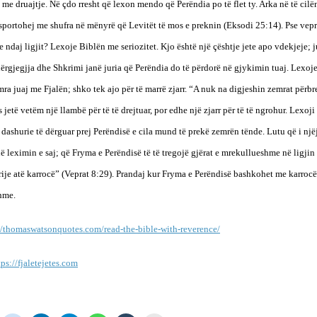
me druajtje. Në çdo rresht që lexon mendo që Perëndia po të flet ty. Arka në të cilë
sportohej me shufra në mënyrë që Levitët të mos e preknin (Eksodi 25:14). Pse vepr
je ndaj ligjit? Lexoje Biblën me seriozitet. Kjo është një çështje jete apo vdekjeje; 
dërgjegjja dhe Shkrimi janë juria që Perëndia do të përdorë në gjykimin tuaj. Lexoje
mra juaj me Fjalën; shko tek ajo për të marrë zjarr. “A nuk na digjeshin zemrat për
 jetë vetëm një llambë për të të drejtuar, por edhe një zjarr për të të ngrohur. Lexoji
ër dashurie të dërguar prej Perëndisë e cila mund të prekë zemrën tënde. Lutu që i një
ë leximin e saj; që Fryma e Perëndisë të të tregojë gjërat e mrekullueshme në ligjin e
rrije atë karrocë” (Veprat 8:29). Prandaj kur Fryma e Perëndisë bashkohet me karrocën
hme.
//thomaswatsonquotes.com/read-the-bible-with-reverence/
tps://fjaletejetes.com