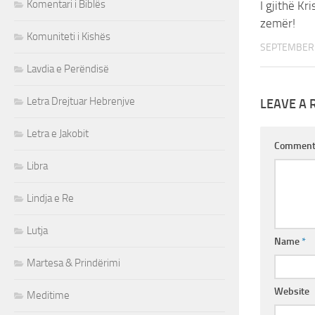
Komentari i Biblës
I gjithë Kr
zemër!
Komuniteti i Kishës
SEPTEMBER 
Lavdia e Perëndisë
Letra Drejtuar Hebrenjve
LEAVE A 
Letra e Jakobit
Commen
Libra
Lindja e Re
Lutja
Name
*
Martesa & Prindërimi
Website
Meditime