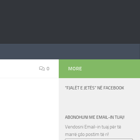
0
MORE
“FJALËT E JETËS” NË FACEBOOK
ABONOHUNI ME EMAIL-IN TUAJ!
Vendosni Email-in tuaj për të
marrë çdo postim të ri!