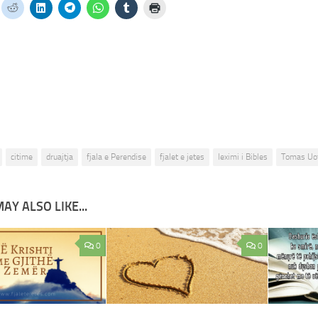
citime
druajtja
fjala e Perendise
fjalet e jetes
leximi i Bibles
Tomas Uo
AY ALSO LIKE...
0
0