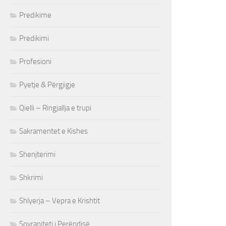
Predikime
Predikimi
Profesioni
Pyetje & Përgjigje
Qielli – Ringjallja e trupi
Sakramentet e Kishes
Shenjterimi
Shkrimi
Shlyerja – Vepra e Krishtit
Sovraniteti i Perëndisë