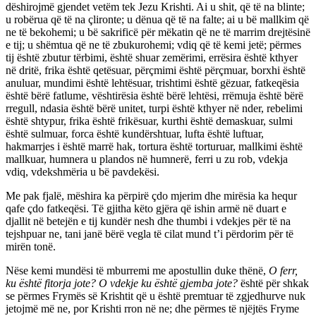
dëshirojmë gjendet vetëm tek Jezu Krishti. Ai u shit, që të na blinte;
u robërua që të na çlironte; u dënua që të na falte; ai u bë mallkim që
ne të bekohemi; u bë sakrificë për mëkatin që ne të marrim drejtësinë
e tij; u shëmtua që ne të zbukurohemi; vdiq që të kemi jetë; përmes
tij është zbutur tërbimi, është shuar zemërimi, errësira është kthyer
në dritë, frika është qetësuar, përçmimi është përçmuar, borxhi është
anuluar, mundimi është lehtësuar, trishtimi është gëzuar, fatkeqësia
është bërë fatlume, vështirësia është bërë lehtësi, rrëmuja është bërë
rregull, ndasia është bërë unitet, turpi është kthyer në nder, rebelimi
është shtypur, frika është frikësuar, kurthi është demaskuar, sulmi
është sulmuar, forca është kundërshtuar, lufta është luftuar,
hakmarrjes i është marrë hak, tortura është torturuar, mallkimi është
mallkuar, humnera u plandos në humnerë, ferri u zu rob, vdekja
vdiq, vdekshmëria u bë pavdekësi.
Me pak fjalë, mëshira ka përpirë çdo mjerim dhe mirësia ka hequr
qafe çdo fatkeqësi. Të gjitha këto gjëra që ishin armë në duart e
djallit në betejën e tij kundër nesh dhe thumbi i vdekjes për të na
tejshpuar ne, tani janë bërë vegla të cilat mund t’i përdorim për të
mirën tonë.
Nëse kemi mundësi të mburremi me apostullin duke thënë,
O ferr,
ku është fitorja jote? O vdekje ku është gjemba jote?
është për shkak
se përmes Frymës së Krishtit që u është premtuar të zgjedhurve nuk
jetojmë më ne, por Krishti rron në ne; dhe përmes të njëjtës Fryme