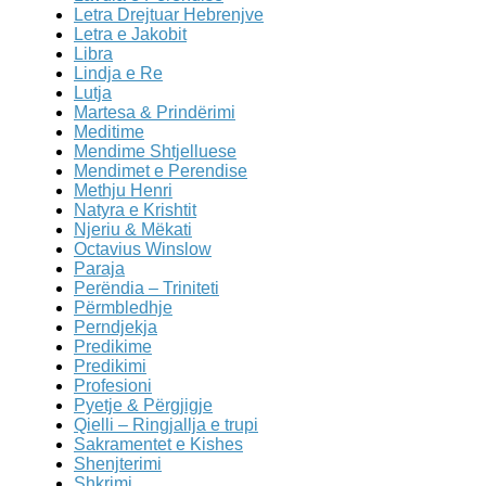
Letra Drejtuar Hebrenjve
Letra e Jakobit
Libra
Lindja e Re
Lutja
Martesa & Prindërimi
Meditime
Mendime Shtjelluese
Mendimet e Perendise
Methju Henri
Natyra e Krishtit
Njeriu & Mëkati
Octavius Winslow
Paraja
Perëndia – Triniteti
Përmbledhje
Perndjekja
Predikime
Predikimi
Profesioni
Pyetje & Përgjigje
Qielli – Ringjallja e trupi
Sakramentet e Kishes
Shenjterimi
Shkrimi