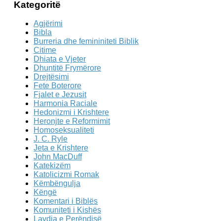
Kategoritë
Agjërimi
Bibla
Burreria dhe femininiteti Biblik
Citime
Dhiata e Vjeter
Dhuntitë Frymërore
Drejtësimi
Fete Boterore
Fjalet e Jezusit
Harmonia Raciale
Hedonizmi i Krishtere
Heronjte e Reformimit
Homoseksualiteti
J. C. Ryle
Jeta e Krishtere
John MacDuff
Katekizëm
Katolicizmi Romak
Këmbëngulja
Këngë
Komentari i Biblës
Komuniteti i Kishës
Lavdia e Perëndisë