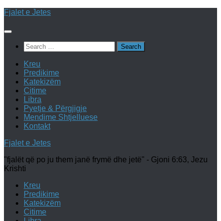
Skip
Fjalet e Jetes
to
content
Search
for:
Kreu
Predikime
Katekizëm
Citime
Libra
Pyetje & Përgjigje
Mendime Shtjelluese
Kontakt
Fjalet e Jetes
"fjalët që po ju them janë frymë dhe jetë" - Gjoni 6:63, Jezu
Krishti
Kreu
Predikime
Katekizëm
Citime
Libra