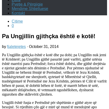
Pyetje & Përgjigje
Mendime Shtjelluese
Kontakt
Citime
0
Pa Ungjillin gjithçka është e kotë!
by
fjaletejetes
·
October 31, 2014
Pa Ungjillin gjithçka është e kotë dhe pa dobi; pa Ungjillin nuk jemi
të Krishterë; pa Ungjillin gjithë pasuritë janë varfëri, gjithë urtësia
është marrëzi para Perëndisë; forca është dobësi, dhe gjithë drejtësia
e njeriut gjendet nën dënimin e Perëndisë. Por përmes njohurisë së
Ungjillit ne bëhemi fëmijë të Perëndisë, vëllezër të Jezu Krishtit,
bashkëqytetarë me shenjtorët, qytetarë të Mbretërisë së Qiellit,
trashëgimtarë të Perëndisë me Jezu Krishtin, përmes të Cilit të varfrit
bëhen të pasur, të dobëtit bëhen të fortë, të marrët bëhen të urtë,
mëkatarët shfajësohen, të vetmuarit ngushëllohen, dyshuesit
sigurohen dhe skllevërit çlirohen.
Ungjilli është fuqia e Perëndisë për shpëtimin e gjithë atyre që
besojnë. Si rrjedhim çdo gjë e mirë që mund të mendojmë apo