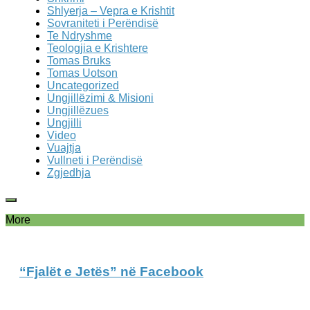
Shlyerja – Vepra e Krishtit
Sovraniteti i Perëndisë
Te Ndryshme
Teologjia e Krishtere
Tomas Bruks
Tomas Uotson
Uncategorized
Ungjillëzimi & Misioni
Ungjillëzues
Ungjilli
Video
Vuajtja
Vullneti i Perëndisë
Zgjedhja
More
“Fjalët e Jetës” në Facebook