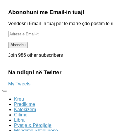
Abonohuni me Email-in tuaj!
Vendosni Email-in tuaj për të marrë çdo postim të ri!
Adresa
e
Email-
Abonohu
it
Join 986 other subscribers
Na ndiqni në Twitter
My Tweets
Kreu
Predikime
Katekizëm
Citime
Libra
Pyetje & Përgjigje
Mendime Shtjelluese