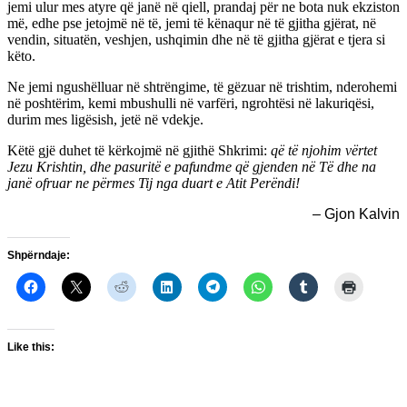
jemi ulur mes atyre që janë në qiell, prandaj për ne bota nuk ekziston
më, edhe pse jetojmë në të, jemi të kënaqur në të gjitha gjërat, në
vendin, situatën, veshjen, ushqimin dhe në të gjitha gjërat e tjera si
këto.
Ne jemi ngushëlluar në shtrëngime, të gëzuar në trishtim, nderohemi
në poshtërim, kemi mbushulli në varfëri, ngrohtësi në lakuriqësi,
durim mes ligësish, jetë në vdekje.
Këtë gjë duhet të kërkojmë në gjithë Shkrimi:
që të njohim vërtet
Jezu Krishtin, dhe pasuritë e pafundme që gjenden në Të dhe na
janë ofruar ne përmes Tij nga duart e Atit Perëndi!
– Gjon Kalvin
Shpërndaje:
Like this: