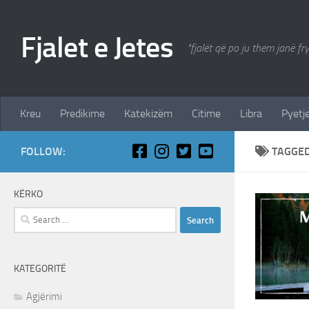
Skip to content
Fjalet e Jetes
"fjalët që po ju them janë fr
Kreu
Predikime
Katekizëm
Citime
Libra
Pyetje
FOLLOW:
TAGGE
KËRKO
Search
for:
KATEGORITË
Agjërimi