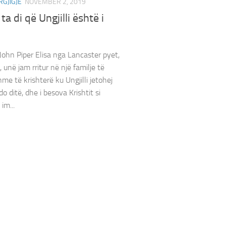
RGJIGJE
NOVEMBER 2, 2019
a di që Ungjilli është i
John Piper Elisa nga Lancaster pyet,
 unë jam rritur në një familje të
me të krishterë ku Ungjilli jetohej
o ditë, dhe i besova Krishtit si
im...