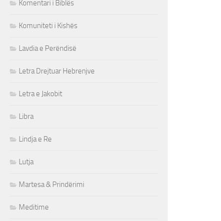
Komentari i Biblës
Komuniteti i Kishës
Lavdia e Perëndisë
Letra Drejtuar Hebrenjve
Letra e Jakobit
Libra
Lindja e Re
Lutja
Martesa & Prindërimi
Meditime