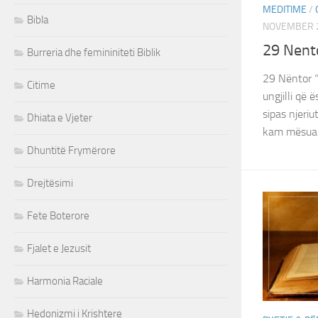
MEDITIME
/
Bibla
NOVEMBER 2
29 Nent
Burreria dhe femininiteti Biblik
29 Nëntor “T
Citime
ungjilli që
sipas njeri
Dhiata e Vjeter
kam mësuar 
Dhuntitë Frymërore
Drejtësimi
Fete Boterore
Fjalet e Jezusit
Harmonia Raciale
Hedonizmi i Krishtere