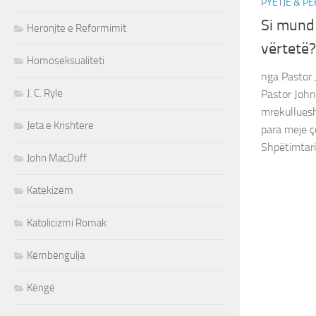
PYETJE & PË
Si mund t
Heronjte e Reformimit
vërtetë?
Homoseksualiteti
nga Pastor 
J. C. Ryle
Pastor John,
mrekulluesh
Jeta e Krishtere
para meje çd
Shpëtimtari 
John MacDuff
Katekizëm
Katolicizmi Romak
Këmbëngulja
Këngë