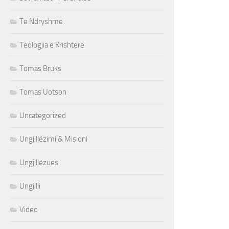
Te Ndryshme
Teologjia e Krishtere
Tomas Bruks
Tomas Uotson
Uncategorized
Ungjillëzimi & Misioni
Ungjillëzues
Ungjilli
Video