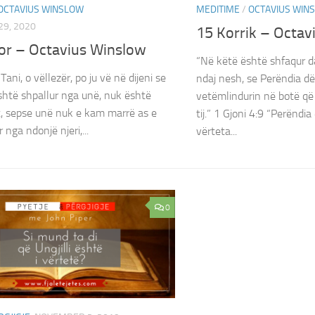
OCTAVIUS WINSLOW
MEDITIME
/
OCTAVIUS WIN
9, 2020
15 Korrik – Octav
or – Octavius Winslow
“Në këtë është shfaqur d
ani, o vëllezër, po ju vë në dijeni se
ndaj nesh, se Perëndia dërg
 është shpallur nga unë, nuk është
vetëmlindurin në botë që
ut, sepse unë nuk e kam marrë as e
tij.” 1 Gjoni 4:9 “Perëndi
nga ndonjë njeri,...
vërteta...
0