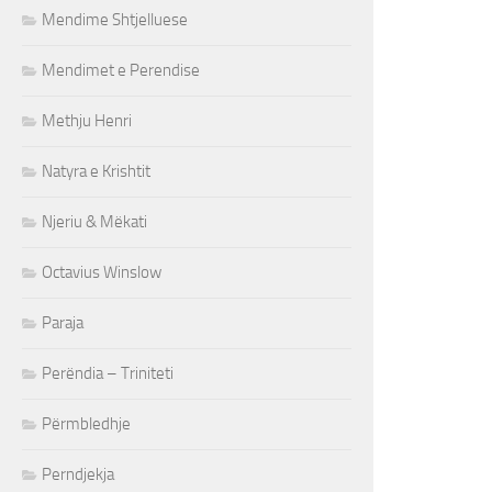
Mendime Shtjelluese
Mendimet e Perendise
Methju Henri
Natyra e Krishtit
Njeriu & Mëkati
Octavius Winslow
Paraja
Perëndia – Triniteti
Përmbledhje
Perndjekja