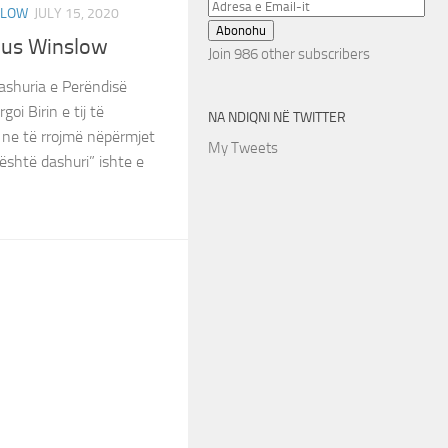
Adresa
SLOW
JULY 15, 2020
e
Abonohu
ius Winslow
Email-
Join 986 other subscribers
it
ashuria e Perëndisë
oi Birin e tij të
NA NDIQNI NË TWITTER
 ne të rrojmë nëpërmjet
My Tweets
a është dashuri” ishte e