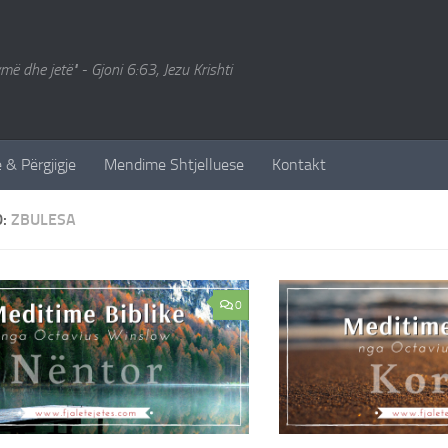
ymë dhe jetë" - Gjoni 6:63, Jezu Krishti
 & Përgjigje
Mendime Shtjelluese
Kontakt
D:
ZBULESA
0