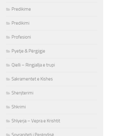
Predikime
Predikimi
Profesioni
Pyetje & Përgjigje
Qielli – Ringjallja e trupi
Sakramentet e Kishes
Shenjterimi
Shkrimi
Shlyerja – Vepra e Krishtit
Sovraniteti i Perëndisë