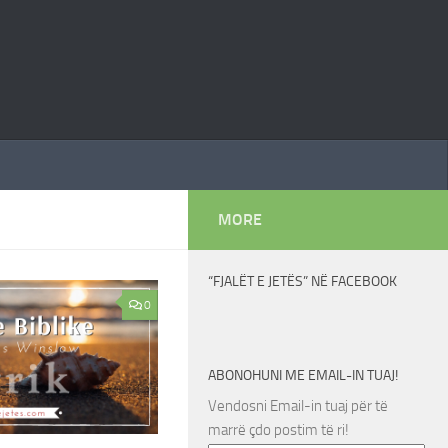
MORE
“FJALËT E JETËS” NË FACEBOOK
0
ABONOHUNI ME EMAIL-IN TUAJ!
Vendosni Email-in tuaj për të
marrë çdo postim të ri!