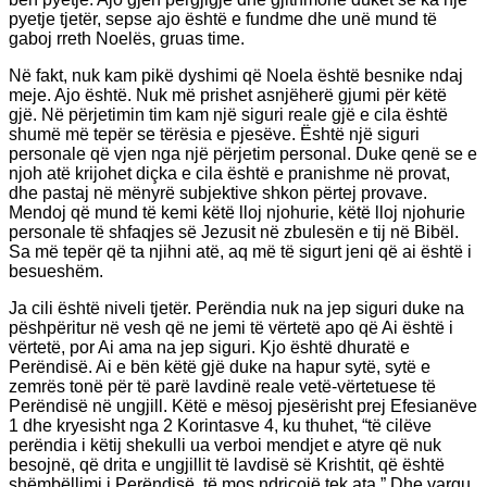
pyetje tjetër, sepse ajo është e fundme dhe unë mund të
gaboj rreth Noelës, gruas time.
Në fakt, nuk kam pikë dyshimi që Noela është besnike ndaj
meje. Ajo është. Nuk më prishet asnjëherë gjumi për këtë
gjë. Në përjetimin tim kam një siguri reale gjë e cila është
shumë më tepër se tërësia e pjesëve. Është një siguri
personale që vjen nga një përjetim personal. Duke qenë se e
njoh atë krijohet diçka e cila është e pranishme në provat,
dhe pastaj në mënyrë subjektive shkon përtej provave.
Mendoj që mund të kemi këtë lloj njohurie, këtë lloj njohurie
personale të shfaqjes së Jezusit në zbulesën e tij në Bibël.
Sa më tepër që ta njihni atë, aq më të sigurt jeni që ai është i
besueshëm.
Ja cili është niveli tjetër. Perëndia nuk na jep siguri duke na
pëshpëritur në vesh që ne jemi të vërtetë apo që Ai është i
vërtetë, por Ai ama na jep siguri. Kjo është dhuratë e
Perëndisë. Ai e bën këtë gjë duke na hapur sytë, sytë e
zemrës tonë për të parë lavdinë reale vetë-vërtetuese të
Perëndisë në ungjill. Këtë e mësoj pjesërisht prej Efesianëve
1 dhe kryesisht nga 2 Korintasve 4, ku thuhet, “të cilëve
perëndia i këtij shekulli ua verboi mendjet e atyre që nuk
besojnë, që drita e ungjillit të lavdisë së Krishtit, që është
shëmbëllimi i Perëndisë, të mos ndriçojë tek ata.” Dhe vargu