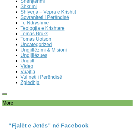
Shenjterimi
Shkrimi
Shlyerja – Vepra e Krishtit
Sovraniteti i Perëndisë
Te Ndryshme
Teologjia e Krishtere
Tomas Bruks
Tomas Uotson
Uncategorized
Ungjillëzimi & Misioni
Ungjillëzues
Ungjilli
Video
Vuajtja
Vullneti i Perëndisë
Zgjedhja
More
“Fjalët e Jetës” në Facebook