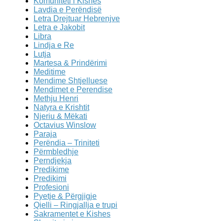
Komuniteti i Kishës
Lavdia e Perëndisë
Letra Drejtuar Hebrenjve
Letra e Jakobit
Libra
Lindja e Re
Lutja
Martesa & Prindërimi
Meditime
Mendime Shtjelluese
Mendimet e Perendise
Methju Henri
Natyra e Krishtit
Njeriu & Mëkati
Octavius Winslow
Paraja
Perëndia – Triniteti
Përmbledhje
Perndjekja
Predikime
Predikimi
Profesioni
Pyetje & Përgjigje
Qielli – Ringjallja e trupi
Sakramentet e Kishes