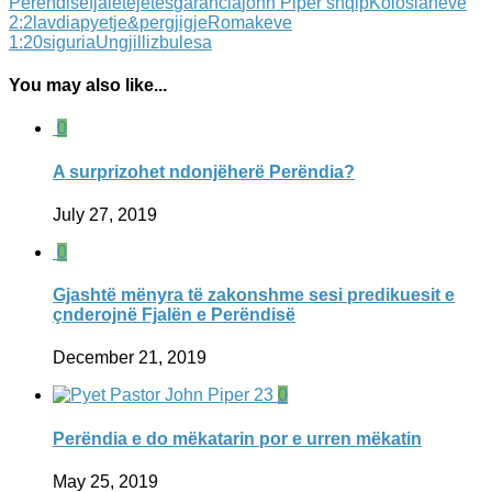
Perendise
fjaletejetes
garancia
john Piper shqip
Kolosianeve
2:2
lavdia
pyetje&pergjigje
Romakeve
1:20
siguria
Ungjilli
zbulesa
You may also like...
0
A surprizohet ndonjëherë Perëndia?
July 27, 2019
0
Gjashtë mënyra të zakonshme sesi predikuesit e
çnderojnë Fjalën e Perëndisë
December 21, 2019
0
Perëndia e do mëkatarin por e urren mëkatin
May 25, 2019