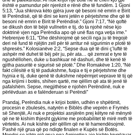
është e pamundur për njerëzit e rënë dhe të fundëm. 1 Gjoni
5:13, “Jua shkrova këto gjëra juve që besoni në emrin e Birit
të Perëndisë, që të dini se keni jetën e përjetshme dhe që të
besoni në emrin e Birit të Perëndisë.” Gjoni 7:17, “Në qoftë
se dikush don të bëjë vullnetin e tij, do ta njohë nëse kjo
doktrinë vjen nga Perëndia apo që unë flas nga vetja ime.”
Hebrenjve 6:11, “Dhe dëshirojmë që secili nga ju të tregojë
deri në fund të njëjtin zell për të arritur në sigurimin e plotë të
shpresës.” Kolosianëve 2:2, “Sepse dua që të dini ç’luftë të
ashpër më duhet të bëj për ju, për ata… që zemrat e tyre të
ngushëllohen, duke u bashkuar në dashuri, dhe të kenë të
gjitha pasuritë e sigurisë së plotë.” Dhe Romakëve 1:20, “Në
fakt cilësitë e tij të padukshme, fuqia e tij e përjetshme dhe
hyjnia e tij, duke qenë të dukshme nëpërmjet veprave të tij që
nga krijimi i botës, shihen qartë, me qëllim që ata të jenë të
pafalshëm. Sepse, megjithëse e njohën Perëndinë, nuk e
përlëvduan as e falënderuan si Perëndi”
Prandaj, Perëndia nuk e krijoi botën, udhën e shpëtimit,
procesin e zbulesës, natyrën e Biblës dhe veprën e Frymës
së Shenjtë, Ai nuk e projektoi asnjërën prej këtyre në mënyrë
që ne të kishim thjesht gjykime me probabilitet të mirë rreth të
vërtetës. Ai nuk kishte për qëllim që ne të hamendësojmë.
Pashë një grua që po ndiqte finalen e Kupës së Botës.
Mendoj se ishte një grua nga Argjentina ajo kishte kryqëzuar