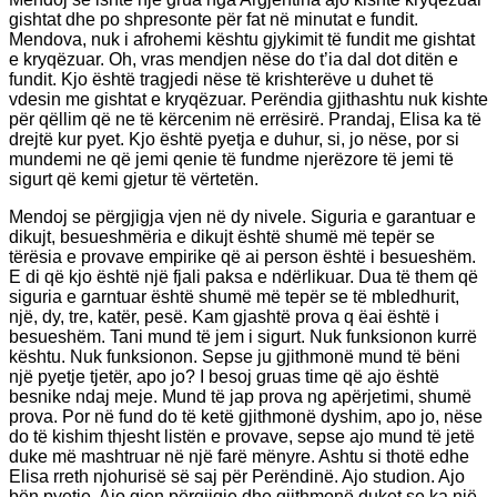
gishtat dhe po shpresonte për fat në minutat e fundit.
Mendova, nuk i afrohemi kështu gjykimit të fundit me gishtat
e kryqëzuar. Oh, vras mendjen nëse do t’ia dal dot ditën e
fundit. Kjo është tragjedi nëse të krishterëve u duhet të
vdesin me gishtat e kryqëzuar. Perëndia gjithashtu nuk kishte
për qëllim që ne të kërcenim në errësirë. Prandaj, Elisa ka të
drejtë kur pyet. Kjo është pyetja e duhur, si, jo nëse, por si
mundemi ne që jemi qenie të fundme njerëzore të jemi të
sigurt që kemi gjetur të vërtetën.
Mendoj se përgjigja vjen në dy nivele. Siguria e garantuar e
dikujt, besueshmëria e dikujt është shumë më tepër se
tërësia e provave empirike që ai person është i besueshëm.
E di që kjo është një fjali paksa e ndërlikuar. Dua të them që
siguria e garntuar është shumë më tepër se të mbledhurit,
një, dy, tre, katër, pesë. Kam gjashtë prova q ëai është i
besueshëm. Tani mund të jem i sigurt. Nuk funksionon kurrë
kështu. Nuk funksionon. Sepse ju gjithmonë mund të bëni
një pyetje tjetër, apo jo? I besoj gruas time që ajo është
besnike ndaj meje. Mund të jap prova ng apërjetimi, shumë
prova. Por në fund do të ketë gjithmonë dyshim, apo jo, nëse
do të kishim thjesht listën e provave, sepse ajo mund të jetë
duke më mashtruar në një farë mënyre. Ashtu si thotë edhe
Elisa rreth njohurisë së saj për Perëndinë. Ajo studion. Ajo
bën pyetje. Ajo gjen përgjigje dhe gjithmonë duket se ka një