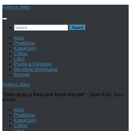
Skip
Fjalet e Jetes
to
content
Search
for:
Kreu
Predikime
Katekizëm
Citime
Libra
Pyetje & Përgjigje
Mendime Shtjelluese
Kontakt
Fjalet e Jetes
"fjalët që po ju them janë frymë dhe jetë" - Gjoni 6:63, Jezu
Krishti
Kreu
Predikime
Katekizëm
Citime
Libra