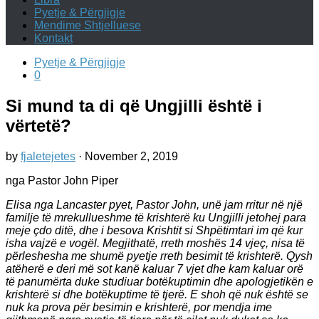
Pyetje & Përgjigje
Mendime Shtjelluese
Kontakt
Pyetje & Përgjigje
0
Si mund ta di që Ungjilli është i
vërtetë?
by
fjaletejetes
·
November 2, 2019
nga Pastor John Piper
Elisa nga Lancaster pyet, Pastor John, unë jam rritur në një
familje të mrekullueshme të krishterë ku Ungjilli jetohej para
meje çdo ditë, dhe i besova Krishtit si Shpëtimtari im që kur
isha vajzë e vogël. Megjithatë, rreth moshës 14 vjeç, nisa të
përleshesha me shumë pyetje rreth besimit të krishterë. Qysh
atëherë e deri më sot kanë kaluar 7 vjet dhe kam kaluar orë
të panumërta duke studiuar botëkuptimin dhe apologjetikën e
krishterë si dhe botëkuptime të tjerë. E shoh që nuk është se
nuk ka prova për besimin e krishterë, por mendja ime