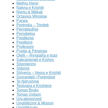
Methju Henri
Natyra e Krishtit
Njeriu & Mëkati
Octavius Winslow
Paraja
Perëndia – Triniteti
Përmbledhje
Perndjekja
Predikime
Predikimi
Profesioni
Pyetje & Përgjigje
Qielli – Ringjallja e trupi
Sakramentet e Kishes
Shenjterimi
Shkrimi
Shlyerja – Vepra e Krishtit
Sovraniteti i Perëndisë
Te Ndryshme
Teologjia e Krishtere
Tomas Bruks
Tomas Uotson
Uncategorized
Ungjillëzimi & Misioni
Ungjillëzues