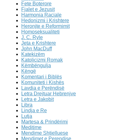
Fete Boterore
Fjalet e Jezusit
Harmonia Raciale
Hedonizmi i Krishtere
Heronjte e Reformimit
Homoseksualiteti
J. C. Ryle
Jeta e Krishtere
John MacDuff
Katekizëm
Katolicizmi Romak
Këmbëngulja
Këngë
Komentari i Biblës
Komuniteti i Kishës
Lavdia e Perëndisë
Letra Drejtuar Hebrenjve
Letra e Jakobit
Libra
Lindja e Re
Lutja
Martesa & Prindërimi
Meditime
Mendime Shtjelluese
Mendimet e Perendise