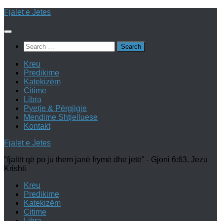
Skip
Fjalet e Jetes
to
content
Search
for:
Kreu
Predikime
Katekizëm
Citime
Libra
Pyetje & Përgjigje
Mendime Shtjelluese
Kontakt
Fjalet e Jetes
"fjalët që po ju them janë frymë dhe jetë" - Gjoni 6:63, Jezu
Krishti
Kreu
Predikime
Katekizëm
Citime
Libra