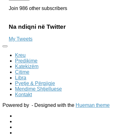
it
Join 986 other subscribers
Na ndiqni në Twitter
My Tweets
Kreu
Predikime
Katekizëm
Citime
Libra
Pyetje & Përgjigje
Mendime Shtjelluese
Kontakt
Powered by
- Designed with the
Hueman theme