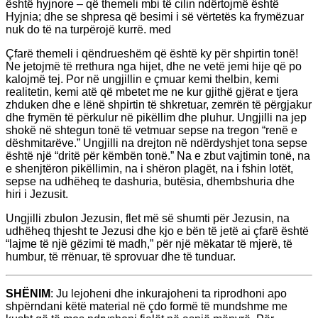
është hyjnore – që themeli mbi të cilin ndërtojmë është
Hyjnia; dhe se shpresa që besimi i së vërtetës ka frymëzuar
nuk do të na turpërojë kurrë. med
Çfarë themeli i qëndrueshëm që është ky për shpirtin tonë!
Ne jetojmë të rrethura nga hijet, dhe ne vetë jemi hije që po
kalojmë tej. Por në ungjillin e çmuar kemi thelbin, kemi
realitetin, kemi atë që mbetet me ne kur gjithë gjërat e tjera
zhduken dhe e lënë shpirtin të shkretuar, zemrën të përgjakur
dhe frymën të përkulur në pikëllim dhe pluhur. Ungjilli na jep
shokë në shtegun tonë të vetmuar sepse na tregon “renë e
dëshmitarëve.” Ungjilli na drejton në ndërdyshjet tona sepse
është një “dritë për këmbën tonë.” Na e zbut vajtimin tonë, na
e shenjtëron pikëllimin, na i shëron plagët, na i fshin lotët,
sepse na udhëheq te dashuria, butësia, dhembshuria dhe
hiri i Jezusit.
Ungjilli zbulon Jezusin, flet më së shumti për Jezusin, na
udhëheq thjesht te Jezusi dhe kjo e bën të jetë ai çfarë është
“lajme të një gëzimi të madh,” për një mëkatar të mjerë, të
humbur, të rrënuar, të sprovuar dhe të tunduar.
SHËNIM
: Ju lejoheni dhe inkurajoheni ta riprodhoni apo
shpërndani këtë material në çdo formë të mundshme me