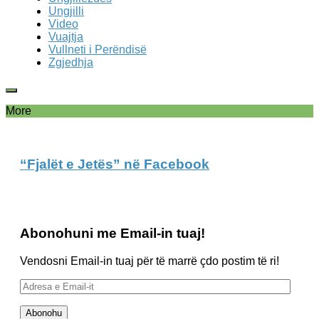
Ungjilli
Video
Vuajtja
Vullneti i Perëndisë
Zgjedhja
More
“Fjalët e Jetës” në Facebook
Abonohuni me Email-in tuaj!
Vendosni Email-in tuaj për të marrë çdo postim të ri!
Adresa
e
Email-
Abonohu