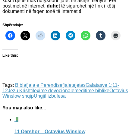
kusht që të mos ndryshoni fjalët në asnjë mënyrë. Për
postimet në internet,
duhet
të sigurohet një link i këtij
dokumenti në faqen tonë të internetit!
Shpërndaje:
Like this:
Tags:
Bibla
fjala e Perendise
fjaletejetes
Galatasve 1:11-
12
Jezu Krishti
lexime devocionale
meditime biblike
Octavius
Winslow shqip
Ungjilli
zbulesa
You may also like...
0
11 Qershor – Octavius Winslow