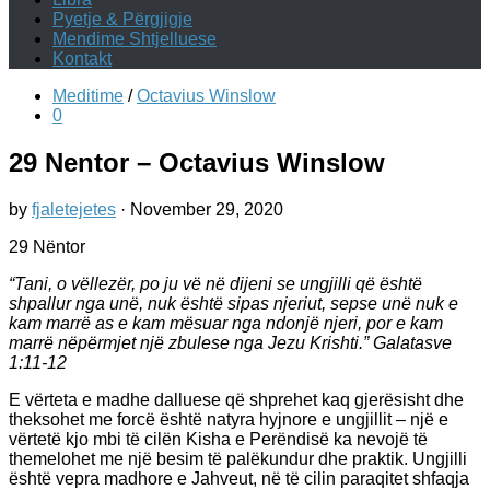
Pyetje & Përgjigje
Mendime Shtjelluese
Kontakt
Meditime
/
Octavius Winslow
0
29 Nentor – Octavius Winslow
by
fjaletejetes
·
November 29, 2020
29 Nëntor
“Tani, o vëllezër, po ju vë në dijeni se ungjilli që është
shpallur nga unë, nuk është sipas njeriut, sepse unë nuk e
kam marrë as e kam mësuar nga ndonjë njeri, por e kam
marrë nëpërmjet një zbulese nga Jezu Krishti.” Galatasve
1:11-12
E vërteta e madhe dalluese që shprehet kaq gjerësisht dhe
theksohet me forcë është natyra hyjnore e ungjillit – një e
vërtetë kjo mbi të cilën Kisha e Perëndisë ka nevojë të
themelohet me një besim të palëkundur dhe praktik. Ungjilli
është vepra madhore e Jahveut, në të cilin paraqitet shfaqja