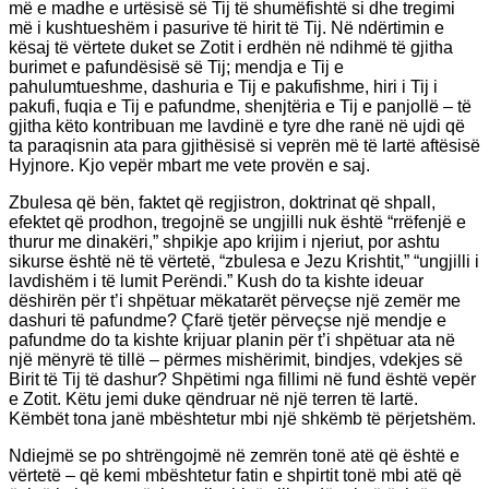
më e madhe e urtësisë së Tij të shumëfishtë si dhe tregimi
më i kushtueshëm i pasurive të hirit të Tij. Në ndërtimin e
kësaj të vërtete duket se Zotit i erdhën në ndihmë të gjitha
burimet e pafundësisë së Tij; mendja e Tij e
pahulumtueshme, dashuria e Tij e pakufishme, hiri i Tij i
pakufi, fuqia e Tij e pafundme, shenjtëria e Tij e panjollë – të
gjitha këto kontribuan me lavdinë e tyre dhe ranë në ujdi që
ta paraqisnin ata para gjithësisë si veprën më të lartë aftësisë
Hyjnore. Kjo vepër mbart me vete provën e saj.
Zbulesa që bën, faktet që regjistron, doktrinat që shpall,
efektet që prodhon, tregojnë se ungjilli nuk është “rrëfenjë e
thurur me dinakëri,” shpikje apo krijim i njeriut, por ashtu
sikurse është në të vërtetë, “zbulesa e Jezu Krishtit,” “ungjilli i
lavdishëm i të lumit Perëndi.” Kush do ta kishte ideuar
dëshirën për t’i shpëtuar mëkatarët përveçse një zemër me
dashuri të pafundme? Çfarë tjetër përveçse një mendje e
pafundme do ta kishte krijuar planin për t’i shpëtuar ata në
një mënyrë të tillë – përmes mishërimit, bindjes, vdekjes së
Birit të Tij të dashur? Shpëtimi nga fillimi në fund është vepër
e Zotit. Këtu jemi duke qëndruar në një terren të lartë.
Këmbët tona janë mbështetur mbi një shkëmb të përjetshëm.
Ndiejmë se po shtrëngojmë në zemrën tonë atë që është e
vërtetë – që kemi mbështetur fatin e shpirtit tonë mbi atë që