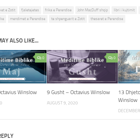
ket e Zotit
fjaletejetes
frika e Perendise
John MacDuff shqip
libri i kujtimit
ike
mendimet e Perendise
te shpenguarit e Zotit
thesaret e Perendise
AY ALSO LIKE...
0
0
Octavius Winslow
9 Gusht – Octavius Winslow
13 Dhjeto
Winslow
0
AUGUST 9, 2020
DECEMBER 
REPLY