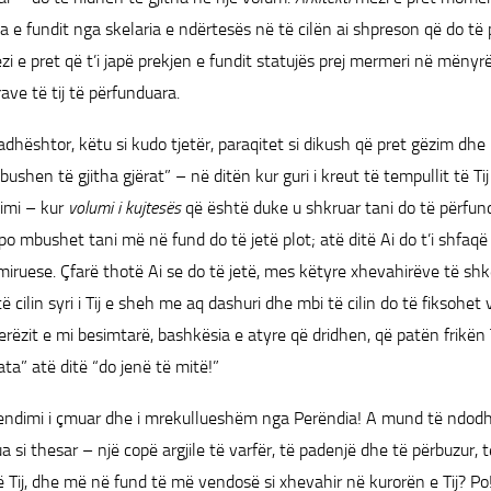
 e fundit nga skelaria e ndërtesës në të cilën ai shpreson që do të 
i e pret që t’i japë prekjen e fundit statujës prej mermeri në mënyr
ave të tij të përfunduara.
dhështor, këtu si kudo tjetër, paraqitet si dikush që pret gëzim dhe
ushen të gjitha gjërat” – në ditën kur guri i kreut të tempullit të Ti
imi – kur
volumi i kujtesës
që është duke u shkruar tani do të përfun
po mbushet tani më në fund do të jetë plot; atë ditë Ai do t’i shfaqë
iruese. Çfarë thotë Ai se do të jetë, mes këtyre xhevahirëve të shkël
ë cilin syri i Tij e sheh me aq dashuri dhe mbi të cilin do të fiksohet v
jerëzit e mi besimtarë, bashkësia e atyre që dridhen, që patën frikë
ata” atë ditë “do jenë të mitë!”
ndimi i çmuar dhe i mrekullueshëm nga Perëndia! A mund të ndodh
 si thesar – një copë argjile të varfër, të padenjë dhe të përbuzur, 
të Tij, dhe më në fund të më vendosë si xhevahir në kurorën e Tij? Po