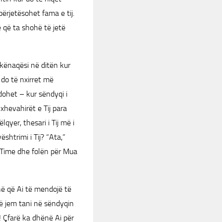
përjetësohet fama e tij.
ë që ta shohë të jetë
 kënaqësi në ditën kur
j do të nxirret më
dohet – kur sëndyqi i
 xhevahirët e Tij para
qyer, thesari i Tij më i
ështrimi i Tij? “Ata,”
n Time dhe folën për Mua
ë që Ai të mendojë të
të jem tani në sëndyqin
! Çfarë ka dhënë Ai për