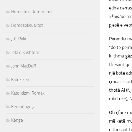
edhe dërrasa
Heronjte e Reformimit
Skulptori
mez
pjesë e vepr
Homoseksualiteti
Perëndia ma
J. C. Ryle
“do të përmb
Jeta e Krishtere
klithma gëz
thesarit që 
John MacDuff
një bote adm
Katekizëm
çmuar – ai t
thotë Ai (N
Katolicizmi Romak
mbi tokë), “
Këmbëngulja
Oh çfarë me
Këngë
më ketë mua
e thesarit 