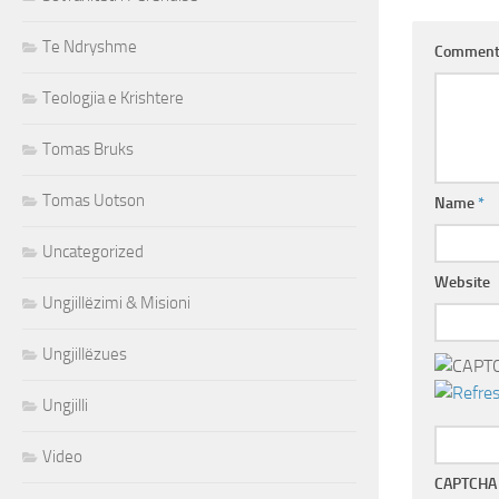
Te Ndryshme
Commen
Teologjia e Krishtere
Tomas Bruks
Tomas Uotson
Name
*
Uncategorized
Website
Ungjillëzimi & Misioni
Ungjillëzues
Ungjilli
Video
CAPTCHA