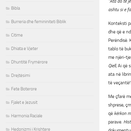
“Ata do të je
Bibla
ashtu si e fa
Burreria dhe femininiteti Biblik
Konteksti pa
dhe që e nde
Citime
Perëndisë. 
Dhiata e Vjeter
tablo të bu
me njëri-tj
Dhuntitë Frymërore
Qiell
, Ai që
ata në libri
Drejtësimi
të veçantë!
Fete Boterore
Me çfarë me
Fjalet e Jezusit
shprese, çm
që
kërkon m
Harmonia Raciale
parave.
Hist
Hedonizmi i Krishtere
dokumentuar