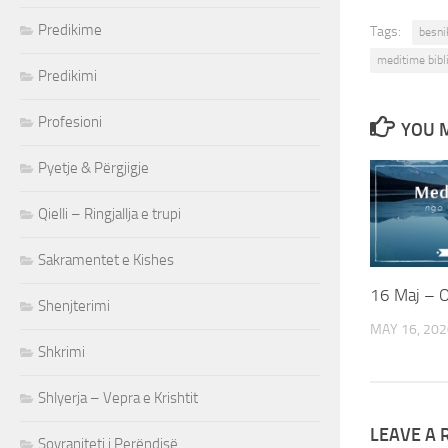
Predikime
Tags:
besni
meditime bibl
Predikimi
Profesioni
YOU M
Pyetje & Përgjigje
Qielli – Ringjallja e trupi
Sakramentet e Kishes
16 Maj – 
Shenjterimi
MAY 16, 202
Shkrimi
Shlyerja – Vepra e Krishtit
LEAVE A 
Sovraniteti i Perëndisë