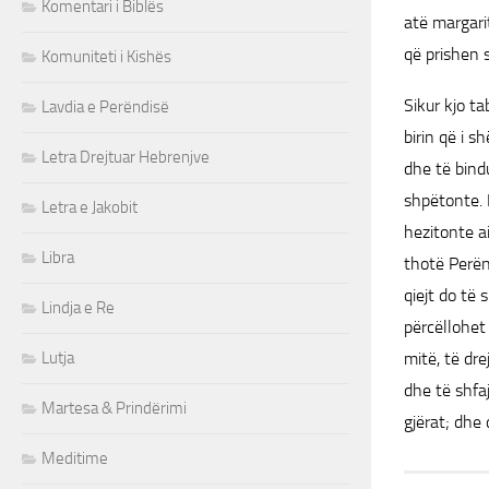
Komentari i Biblës
atë margarit
që prishen s
Komuniteti i Kishës
Sikur kjo ta
Lavdia e Perëndisë
birin që i s
Letra Drejtuar Hebrenjve
dhe të bindu
shpëtonte. 
Letra e Jakobit
hezitonte a
Libra
thotë Perënd
qiejt do të
Lindja e Re
përcëllohet
Lutja
mitë, të dre
dhe të shfaj
Martesa & Prindërimi
gjërat; dhe 
Meditime