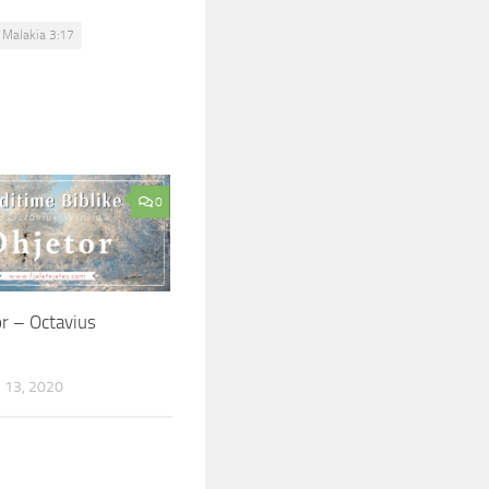
Malakia 3:17
0
r – Octavius
13, 2020