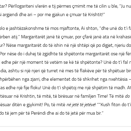
ar? Përllogariteni vlerën e tij përmes çmimit me të cilin u ble, “Ju
i argjendi dhe ari – por me gjakun e çmuar të Krishtit!”
blo e jashtëzakonshme të mos mjaftonte, Ai shton, “dhe unë do t’i fal,
hërben atij.” Margaritarët janë të çmuar, por çfarë janë ata në krahas
r? Nëse margaritarët do të ishin në një shtëpi që po digjet, njeriu do 
Por nëse do i duhej të zgjidhte të shpëtonte margaritarët ose një fëm
i edhe për një moment të vetëm se kë të shpëtonte? Unë do t’i fal n
ia, ashtu si një njeri që turret në mes të flakëve për të shpëtuar biri
 shpërbëhen nga zjarri, dhe elementet do të shkrihet nga nxehtësia –
 as edhe një fije floku! Unë do t’i shpëtoj me një shpëtim të madh. 
jtësuar në Krishtin, të mitë, të birësuar në familjen Time! Të mitë
do 
ësuar ditën e gjykimit! Po, të mitë
në jetë të jetëve
! ““Kush fiton do t’
do të jem për të Perëndi dhe ai do të jetë për mua bir.”