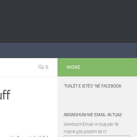
0
MORE
“FJALËT E JETËS” NË FACEBOOK
ff
ABONOHUNI ME EMAIL-IN TUAJ!
Vendosni Email-in tuaj për të
marrë çdo postim të ri!