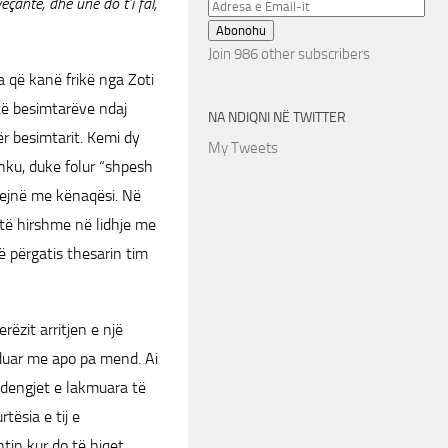
eçantë, dhe unë do t’i fal,
Adresa
e
Abonohu
Email-
Join 986 other subscribers
it
ta që kanë frikë nga Zoti
” të besimtarëve ndaj
NA NDIQNI NË TWITTER
 besimtarit. Kemi dy
My Tweets
shku, duke folur “shpesh
bejnë me kënaqësi. Në
 të hirshme në lidhje me
në përgatis thesarin tim
ëzit arritjen e një
unduar me apo pa mend. Ai
 dengjet e lakmuara të
tësia e tij e
in kur do të hiqet