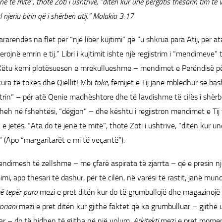
në të mitë”, thotë Zoti i ushtrive, “ditën kur unë përgatis thesarin tim të v
l njeriu birin që i shërben atij.” Malakia 3:17
rarendës na flet për “një libër kujtimi” që “u shkrua para Atij, për a
rojnë emrin e tij.” Libri i kujtimit ishte një regjistrim i “mendimeve
Këtu kemi plotësuesen e mrekullueshme – mendimet e Perëndisë për
kura të tokës dhe Qiellit! Mbi
tokë
, fëmijët e Tij janë mbledhur së ba
etrin” – për atë Qenie madhështore dhe të lavdishme të cilës i shër
 sheh në fshehtësi, “dëgjon” – dhe kështu i regjistron mendimet e Tij
n e jetës, “Ata do të jenë të mitë”, thotë Zoti i ushtrive, “ditën kur u
” (Apo “margaritarët e mi të veçantë”).
ndimesh të zellshme – me çfarë aspirata të zjarrta – që e presin njer
imi, apo thesari të dashur, për të cilën, në varësi të rastit, janë m
ë tepër para
mezi e pret ditën kur do të grumbullojë dhe magazinojë
oriani
mezi e pret ditën kur gjithë faktet që ka grumbulluar – gjithë ur
 – do të hidhen të gjitha në një volum.
Arkitekti
mezi e pret moment