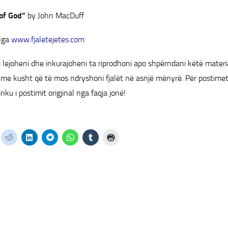
of God”
by John MacDuff
ga
www.fjaletejetes.com
 lejoheni dhe inkurajoheni ta riprodhoni apo shpërndani këtë materi
 kusht që të mos ndryshoni fjalët në asnjë mënyrë. Për postimet 
inku i postimit origjinal nga faqja jonë!