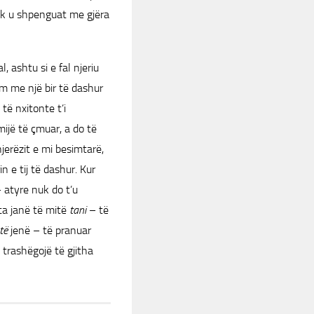
 nuk u shpenguat me gjëra
 ashtu si e fal njeriu
im me një bir të dashur
të nxitonte t’i
ijë të çmuar, a do të
jerëzit e mi besimtarë,
n e tij të dashur. Kur
 atyre nuk do t’u
Ata janë të mitë
tani
– të
të
jenë – të pranuar
i trashëgojë të gjitha