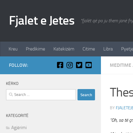
Skip to content
Fjalet e Jetes
"fjalët që po ju them janë fr
Kreu
Predikime
Katekizëm
Citime
Libra
Pyetje
FOLLOW:
MEDITIME
KËRKO
Thes
Search
for:
BY
FJALETEJ
KATEGORITË
“Oh, sa të ç
Agjërimi