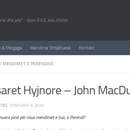
ymë dhe jetë" - Gjoni 6:63, Jezu Krishti
 & Përgjigje
Mendime Shtjelluese
Kontakt
/
MENDIMET E PERENDISE
aret Hyjnore – John MacDu
ETES
·
FEBRUARY 6, 2020
muara janë për mua mendimet e tua, o Perëndi!”