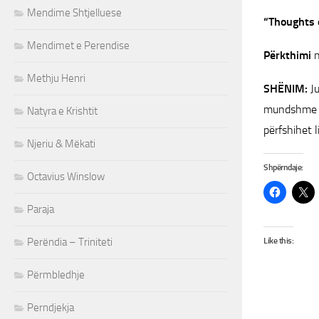
Mendime Shtjelluese
“Thoughts 
Mendimet e Perendise
Përkthimi
n
Methju Henri
SHËNIM:
Ju
mundshme me
Natyra e Krishtit
përfshihet l
Njeriu & Mëkati
Shpërndaje:
Octavius Winslow
Paraja
Perëndia – Triniteti
Like this:
Përmbledhje
Perndjekja