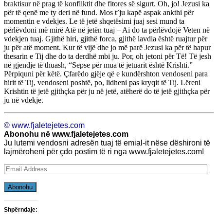
braktisur në prag të konfliktit dhe fitores së sigurt. Oh, jo! Jezusi ka
për të qenë me ty deri në fund. Mos t’ju kapë aspak ankthi për
momentin e vdekjes. Le të jetë shqetësimi juaj sesi mund ta
përlëvdoni më mirë Atë në jetën tuaj – Ai do ta përlëvdojë Veten në
vdekjen tuaj. Gjithë hiri, gjithë forca, gjithë lavdia është ruajtur për
ju për atë moment. Kur të vijë dhe jo më parë Jezusi ka për të hapur
thesarin e Tij dhe do ta derdhë mbi ju. Por, oh jetoni për Të! Të jesh
në gjendje të thuash, “Sepse për mua të jetuarit është Krishti.”
Përpiquni për këtë. Çfarëdo gjëje që e kundërshton vendoseni para
hirit të Tij, vendoseni poshtë, po, lidheni pas kryqit të Tij. Lëreni
Krishtin të jetë gjithçka për ju në jetë, atëherë do të jetë gjithçka për
ju në vdekje.
© www.fjaletejetes.com
Abonohu në www.fjaletejetes.com
Ju lutemi vendosni adresën tuaj të emial-it nëse dëshironi të
lajmëroheni për çdo postim të ri nga www.fjaletejetes.com!
Email
Address
Abonohu
Shpërndaje: