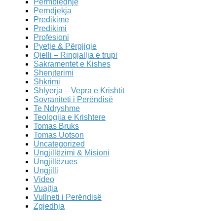
Përmbledhje
Perndjekja
Predikime
Predikimi
Profesioni
Pyetje & Përgjigje
Qielli – Ringjallja e trupi
Sakramentet e Kishes
Shenjterimi
Shkrimi
Shlyerja – Vepra e Krishtit
Sovraniteti i Perëndisë
Te Ndryshme
Teologjia e Krishtere
Tomas Bruks
Tomas Uotson
Uncategorized
Ungjillëzimi & Misioni
Ungjillëzues
Ungjilli
Video
Vuajtja
Vullneti i Perëndisë
Zgjedhja