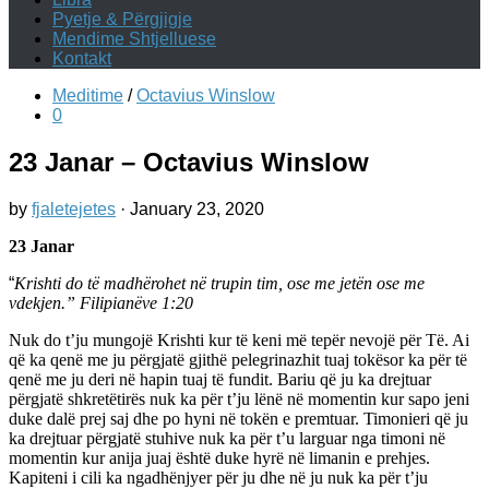
Pyetje & Përgjigje
Mendime Shtjelluese
Kontakt
Meditime
/
Octavius Winslow
0
23 Janar – Octavius Winslow
by
fjaletejetes
·
January 23, 2020
23 Janar
“
Krishti do të madhërohet në trupin tim, ose me jetën ose me
vdekjen.” ‭‭Filipianëve‬ ‭1:20‬
Nuk do t’ju mungojë Krishti kur të keni më tepër nevojë për Të. Ai
që ka qenë me ju përgjatë gjithë pelegrinazhit tuaj tokësor ka për të
qenë me ju deri në hapin tuaj të fundit. Bariu që ju ka drejtuar
përgjatë shkretëtirës nuk ka për t’ju lënë në momentin kur sapo jeni
duke dalë prej saj dhe po hyni në tokën e premtuar. Timonieri që ju
ka drejtuar përgjatë stuhive nuk ka për t’u larguar nga timoni në
momentin kur anija juaj është duke hyrë në limanin e prehjes.
Kapiteni i cili ka ngadhënjyer për ju dhe në ju nuk ka për t’ju