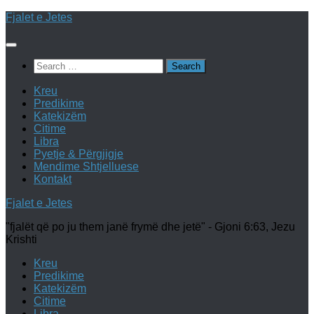
Skip
Fjalet e Jetes
to
content
Search
for:
Kreu
Predikime
Katekizëm
Citime
Libra
Pyetje & Përgjigje
Mendime Shtjelluese
Kontakt
Fjalet e Jetes
"fjalët që po ju them janë frymë dhe jetë" - Gjoni 6:63, Jezu
Krishti
Kreu
Predikime
Katekizëm
Citime
Libra