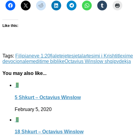
Like this:
Tags:
Filipianeve 1:20
fjaletejetes
jeta
lartesimi i Krishtit
lexime
devocionale
meditime biblike
Octavius Winslow shqip
vdekja
You may also like...
0
5 Shkurt – Octavius Winslow
February 5, 2020
0
18 Shkurt – Octavius Winslow