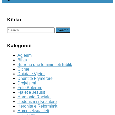
Kërko
Search
for:
Kategoritë
Agjërimi
Bibla
Burreria dhe femininiteti Biblik
Citime
Dhiata e Vjeter
Dhuntitë Frymërore
Drejtësimi
Fete Boterore
Fjalet e Jezusit
Harmonia Raciale
Hedonizmi i Krishtere
Heronjte e Reformimit
Homoseksualiteti