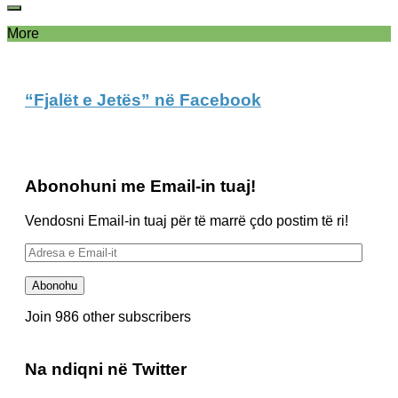
More
“Fjalët e Jetës” në Facebook
Abonohuni me Email-in tuaj!
Vendosni Email-in tuaj për të marrë çdo postim të ri!
Adresa
e
Email-
Abonohu
it
Join 986 other subscribers
Na ndiqni në Twitter