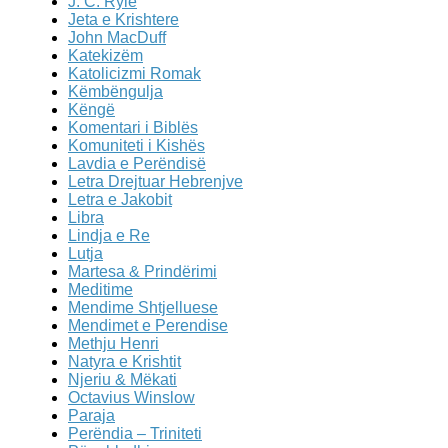
J. C. Ryle
Jeta e Krishtere
John MacDuff
Katekizëm
Katolicizmi Romak
Këmbëngulja
Këngë
Komentari i Biblës
Komuniteti i Kishës
Lavdia e Perëndisë
Letra Drejtuar Hebrenjve
Letra e Jakobit
Libra
Lindja e Re
Lutja
Martesa & Prindërimi
Meditime
Mendime Shtjelluese
Mendimet e Perendise
Methju Henri
Natyra e Krishtit
Njeriu & Mëkati
Octavius Winslow
Paraja
Perëndia – Triniteti