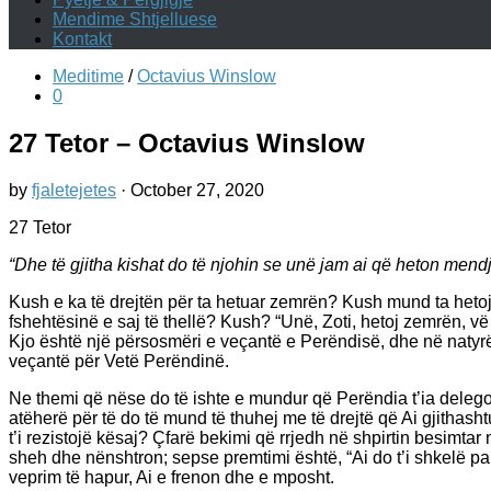
Mendime Shtjelluese
Kontakt
Meditime
/
Octavius Winslow
0
27 Tetor – Octavius Winslow
by
fjaletejetes
·
October 27, 2020
27 Tetor
“Dhe të gjitha kishat do të njohin se unë jam ai që heton mendje
Kush e ka të drejtën për ta hetuar zemrën? Kush mund ta heto
fshehtësinë e saj të thellë? Kush? “Unë, Zoti, hetoj zemrën, v
Kjo është një përsosmëri e veçantë e Perëndisë, dhe në natyr
veçantë për Vetë Perëndinë.
Ne themi që nëse do të ishte e mundur që Perëndia t’ia delegon
atëherë për të do të mund të thuhej me të drejtë që Ai gjithash
t’i rezistojë kësaj? Çfarë bekimi që rrjedh në shpirtin besimtar 
sheh dhe nënshtron; sepse premtimi është, “Ai do t’i shkelë paud
veprim të hapur, Ai e frenon dhe e mposht.