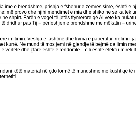
sia ime e brendshme, prishja e fshehur e zemrës sime, është e n
ime; më provo dhe njihi mendimet e mia dhe shiko në se ka tek 
 në shpirt. Farën e vogël të jetës frymërore që Ai vetë ka hukatur
 të dridhur pas Tij – përleshjen e brendshme me mëkatin – urinë
rë imitimin. Veshja e jashtme dhe fryma e papërulur, rrëfimi i ja
 kurrë. Ne mund të mos jemi në gjendje të bëjmë dallimin mes të d
e vërtetë dhe çfarë është e rëndomtë – cili është efekti i mirëfill
ërndani këtë material në çdo formë të mundshme me kusht që të m
ernetit!