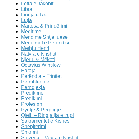
Letra e Jakobit
Libra
Lindja e Re
Lutja
Martesa & Prindërimi
Meditime
Mendime Shtjelluese
Mendimet e Perendise
Methju Henri
Natyra e Krishtit
Njeriu & Mëkati
Octavius Winslow
Paraja
Perëndia – Triniteti
Përmbledhje
Perndjekja
Predikime
Predikimi
Profesioni
Pyetje & Përgjigje
Qielli – Ringjallja e trupi
Sakramentet e Kishes
Shenjterimi
Shkrimi
Shlyerja – Vepra e Krishtit