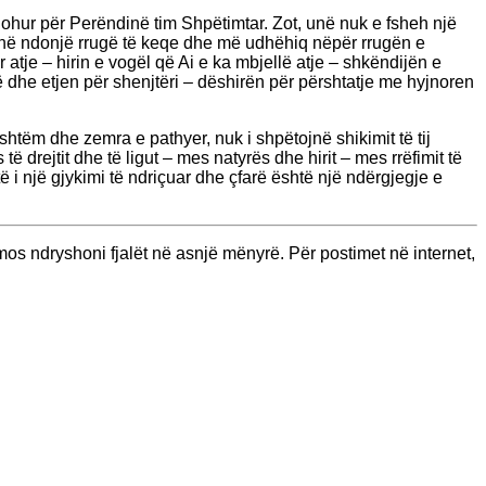
johur për Perëndinë tim Shpëtimtar. Zot, unë nuk e fsheh një
unë ndonjë rrugë të keqe dhe më udhëhiq nëpër rrugën e
 atje – hirin e vogël që Ai e ka mbjellë atje – shkëndijën e
 dhe etjen për shenjtëri – dëshirën për përshtatje me hyjnoren
shtëm dhe zemra e pathyer, nuk i shpëtojnë shikimit të tij
rejtit dhe të ligut – mes natyrës dhe hirit – mes rrëfimit të
të i një gjykimi të ndriçuar dhe çfarë është një ndërgjegje e
os ndryshoni fjalët në asnjë mënyrë. Për postimet në internet,