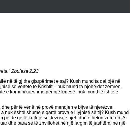
 veta.” Zbulesa 2:23
ë në të gjitha gjarpërimet e saj? Kush mund ta dallojë në
jnisë së vërtetë të Krishtit – nuk mund ta njohë dot zemrën.
hte e komunikueshme për një krijesë, nuk mund të ishte e
ën dhe për të vënë në provë mendjen e bijve të njerëzve,
aj, a nuk është shumë e qartë prova e Hyjnisë së tij? Kush mund
lim për të që të kujtojë se Jezusi e njeh dhe e heton zemrën. Ai
luar dhe para se të zhvillohet në një largim të jashtëm, në një