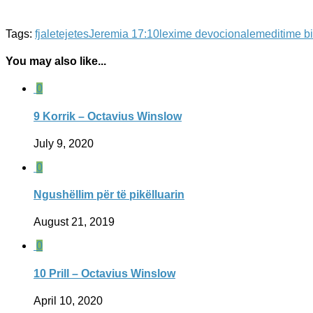
Tags:
fjaletejetes
Jeremia 17:10
lexime devocionale
meditime bi
You may also like...
0
9 Korrik – Octavius Winslow
July 9, 2020
0
Ngushëllim për të pikëlluarin
August 21, 2019
0
10 Prill – Octavius Winslow
April 10, 2020