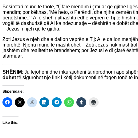
Besimtari mund të thotë, “Çfarë mendim i çmuar që gjithë ligë
mendim; por këlthas, ‘Më heto, o Perëndi, dhe njihe zemrën t
përjetshme..’” Ai e sheh gjithashtu edhe veprën e Tij të hirshme
vogël të dashurisë që Ai ka ndezur atje – dëshirën e dobët dhe
– Jezusi i njeh që të gjitha.
Zoti Jezus e njeh dhe e dallon veprën e Tij: Ai e dallon menjëhe
mprehtë. Njeriu mund të mashtrohet – Zoti Jezus nuk mashtrohet
jashtëm dhe realitetit të brendshëm; por Jezusi e di çfarë është 
alarmuar.
SHËNIM
: Ju lejoheni dhe inkurajoheni ta riprodhoni apo shp
duhet
të sigurohet një link i këtij dokumenti në faqen tonë të int
Shpërndaje:
Like this: