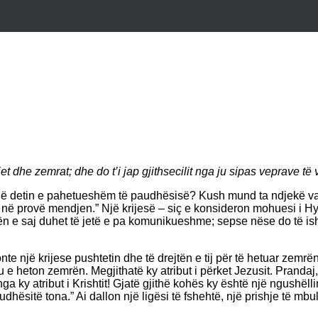
t dhe zemrat; dhe do t’i jap gjithsecilit nga ju sipas veprave të
jë detin e pahetueshëm të paudhësisë? Kush mund ta ndjekë vall
ë në provë mendjen.” Një krijesë – siç e konsideron mohuesi i Hy
ën e saj duhet të jetë e pa komunikueshme; sepse nëse do të is
te një krijese pushtetin dhe të drejtën e tij për të hetuar zemr
tu e heton zemrën. Megjithatë ky atribut i përket Jezusit. Prand
nga ky atribut i Krishtit! Gjatë gjithë kohës ky është një ngushël
hësitë tona.” Ai dallon një ligësi të fshehtë, një prishje të mbu