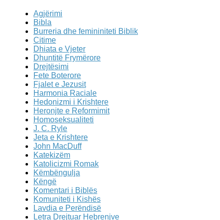
Agjërimi
Bibla
Burreria dhe femininiteti Biblik
Citime
Dhiata e Vjeter
Dhuntitë Frymërore
Drejtësimi
Fete Boterore
Fjalet e Jezusit
Harmonia Raciale
Hedonizmi i Krishtere
Heronjte e Reformimit
Homoseksualiteti
J. C. Ryle
Jeta e Krishtere
John MacDuff
Katekizëm
Katolicizmi Romak
Këmbëngulja
Këngë
Komentari i Biblës
Komuniteti i Kishës
Lavdia e Perëndisë
Letra Drejtuar Hebrenjve