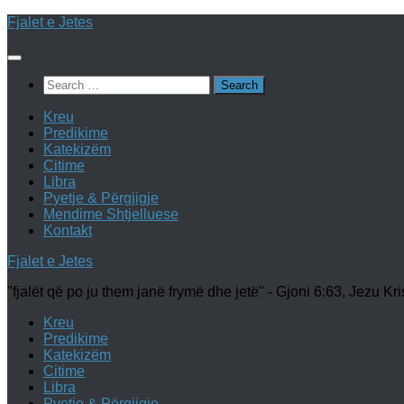
Skip
Fjalet e Jetes
to
content
Search
for:
Kreu
Predikime
Katekizëm
Citime
Libra
Pyetje & Përgjigje
Mendime Shtjelluese
Kontakt
Fjalet e Jetes
"fjalët që po ju them janë frymë dhe jetë" - Gjoni 6:63, Jezu Kri
Kreu
Predikime
Katekizëm
Citime
Libra
Pyetje & Përgjigje