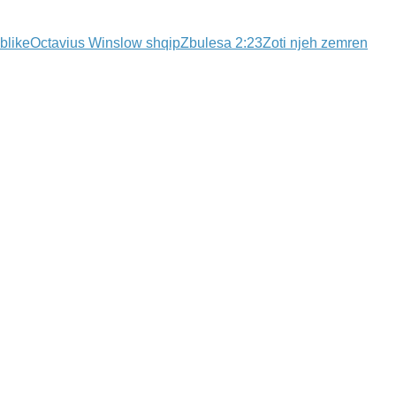
blike
Octavius Winslow shqip
Zbulesa 2:23
Zoti njeh zemren