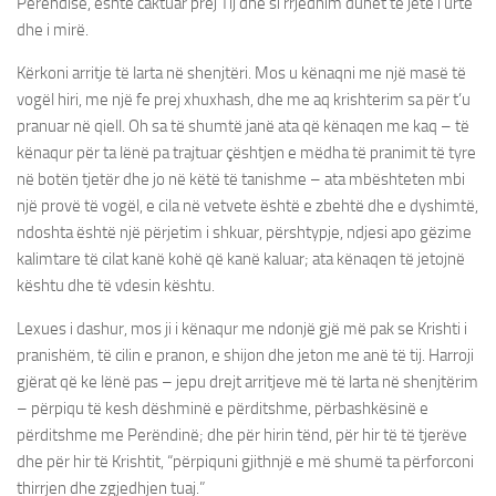
Perëndisë, është caktuar prej Tij dhe si rrjedhim duhet të jetë i urtë
dhe i mirë.
Kërkoni arritje të larta në shenjtëri. Mos u kënaqni me një masë të
vogël hiri, me një fe prej xhuxhash, dhe me aq krishterim sa për t’u
pranuar në qiell. Oh sa të shumtë janë ata që kënaqen me kaq – të
kënaqur për ta lënë pa trajtuar çështjen e mëdha të pranimit të tyre
në botën tjetër dhe jo në këtë të tanishme – ata mbështeten mbi
një provë të vogël, e cila në vetvete është e zbehtë dhe e dyshimtë,
ndoshta është një përjetim i shkuar, përshtypje, ndjesi apo gëzime
kalimtare të cilat kanë kohë që kanë kaluar; ata kënaqen të jetojnë
kështu dhe të vdesin kështu.
Lexues i dashur, mos ji i kënaqur me ndonjë gjë më pak se Krishti i
pranishëm, të cilin e pranon, e shijon dhe jeton me anë të tij. Harroji
gjërat që ke lënë pas – jepu drejt arritjeve më të larta në shenjtërim
– përpiqu të kesh dëshminë e përditshme, përbashkësinë e
përditshme me Perëndinë; dhe për hirin tënd, për hir të të tjerëve
dhe për hir të Krishtit, “përpiquni gjithnjë e më shumë ta përforconi
thirrjen dhe zgjedhjen tuaj.”