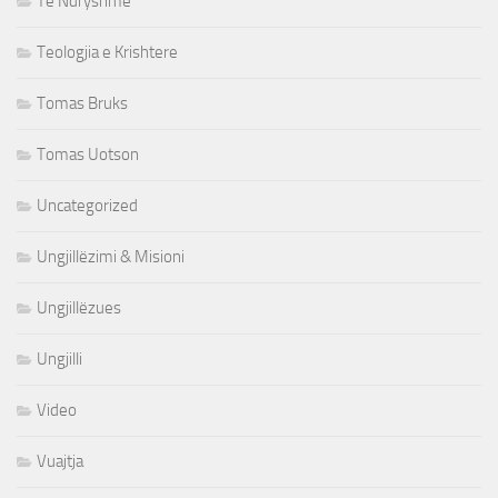
Te Ndryshme
Teologjia e Krishtere
Tomas Bruks
Tomas Uotson
Uncategorized
Ungjillëzimi & Misioni
Ungjillëzues
Ungjilli
Video
Vuajtja