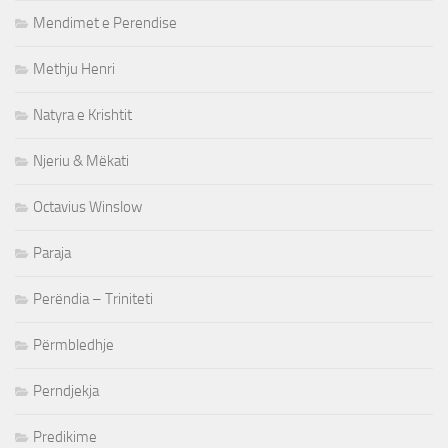
Mendimet e Perendise
Methju Henri
Natyra e Krishtit
Njeriu & Mëkati
Octavius Winslow
Paraja
Perëndia – Triniteti
Përmbledhje
Perndjekja
Predikime