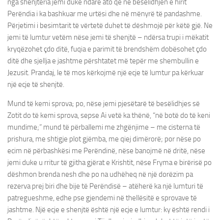
nga shenjtëria jemi duke ndarë ato që në besëlidhjen e hirit
Perëndia i ka bashkuar me urtësi dhe në mënyrë të pandashme.
Përjetimi i besimtarit të vërtetë duhet të dëshmojë për këtë gjë. Ne
jemi të lumtur vetëm nëse jemi të shenjtë – ndërsa trupi i mëkatit
kryqëzohet çdo ditë, fuqia e parimit të brendshëm dobësohet çdo
ditë dhe sjellja e jashtme përshtatet më tepër me shembullin e
Jezusit. Prandaj, le të mos kërkojmë një ecje të lumtur pa kërkuar
një ecje të shenjtë.
Mund të kemi sprova; po, nëse jemi pjesëtarë të besëlidhjes së
Zotit do të kemi sprova, sepse Ai vetë ka thënë, “në botë do të keni
mundime;” mund të përballemi me zhgënjime – me cisterna të
prishura, me shtigje plot gjëmba, me qiej dimërorë; por nëse po
ecim në përbashkësi me Perëndinë, nëse banojmë në dritë, nëse
jemi duke u rritur të gjitha gjërat e Krishtit, nëse Fryma e birërisë po
dëshmon brenda nesh dhe po na udhëheq në një dorëzim pa
rezerva prej biri dhe bije të Perëndisë – atëherë ka një lumturi të
patregueshme, edhe pse gjendemi në thellësitë e sprovave të
jashtme. Një ecje e shenjtë është një ecje e lumtur: ky është rendi i