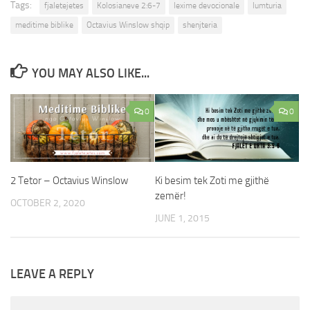
Tags:
fjaletejetes
Kolosianeve 2:6-7
lexime devocionale
lumturia
meditime biblike
Octavius Winslow shqip
shenjteria
YOU MAY ALSO LIKE...
0
0
2 Tetor – Octavius Winslow
Ki besim tek Zoti me gjithë
zemër!
OCTOBER 2, 2020
JUNE 1, 2015
LEAVE A REPLY