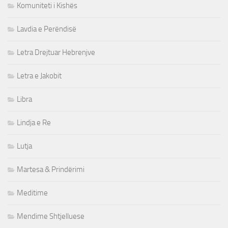
Komuniteti i Kishës
Lavdia e Perëndisë
Letra Drejtuar Hebrenjve
Letra e Jakobit
Libra
Lindja e Re
Lutja
Martesa & Prindërimi
Meditime
Mendime Shtjelluese