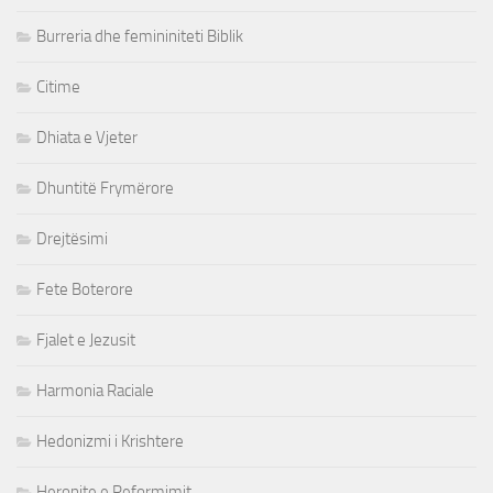
Burreria dhe femininiteti Biblik
Citime
Dhiata e Vjeter
Dhuntitë Frymërore
Drejtësimi
Fete Boterore
Fjalet e Jezusit
Harmonia Raciale
Hedonizmi i Krishtere
Heronjte e Reformimit