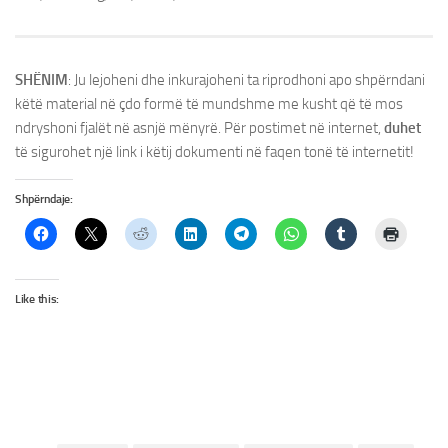
SHËNIM
: Ju lejoheni dhe inkurajoheni ta riprodhoni apo shpërndani
këtë material në çdo formë të mundshme me kusht që të mos
ndryshoni fjalët në asnjë mënyrë. Për postimet në internet,
duhet
të sigurohet një link i këtij dokumenti në faqen tonë të internetit!
Shpërndaje:
Like this: