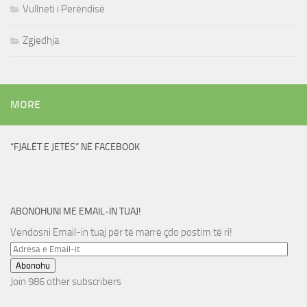
Vullneti i Perëndisë
Zgjedhja
MORE
“FJALËT E JETËS” NË FACEBOOK
ABONOHUNI ME EMAIL-IN TUAJ!
Vendosni Email-in tuaj për të marrë çdo postim të ri!
Adresa
e
Abonohu
Email-
Join 986 other subscribers
it