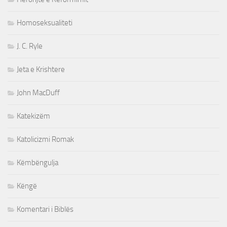
Homoseksualiteti
J. C. Ryle
Jeta e Krishtere
John MacDuff
Katekizëm
Katolicizmi Romak
Këmbëngulja
Këngë
Komentari i Biblës