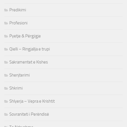
Predikimi
Profesioni
Pyetje & Përgjigje
Qielli – Ringjallja e trupi
Sakramentet e Kishes
Shenjterimi
Shkrimi
Shlyerja – Vepra e Krishtit
Sovraniteti i Perëndisë