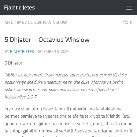
Fjalet e Jetes
Skip to content
MEDITIME
/
OCTAVIUS WINSLOW
0
5 Dhjetor – Octavius Winslow
BY
FJALETEJETES
·
DECEMBER 5, 2020
5 Dhjetor
“Ashtu si e keni marrë Krishtin Jezus, Zotin, ashtu, pra, ecni në të, duke
pasur rrënjë dhe duke u ndërtuar në të, dhe duke u forcuar në besim
ashtu sikurse ju mësuan, duke mbushulluar në të me falenderim.”
Kolosianëve 2:6-7
Fryma e shenjtëron besimtarin në mënyrën më të efektshme
përmes pamjeve të thjeshta dhe të afërta të kryqit të Krishtit. Këtu
qëndron sekreti i gjithë shenjtërisë së vërtetë, dhe gjithashtu mund
të shtoj, i gjithë lumturisë së vërtetë. Sepse po ta ndajmë lumturinë