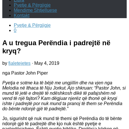
Pyetje & Përgjigje
Mendime Shtjelluese
Kontakt
Pyetje & Përgjigje
0
A u tregua Perëndia i padrejtë në
kryq?
by
fjaletejetes
·
May 4, 2019
nga Pastor John Piper
Pyetja e sotme ka të bëjë me ungjillin dhe na vjen nga
Melodia në Ithaca të Nju Jorkut. Ajo shkruan: “Pastor John, si
mund të jetë e drejtë të ndëshkosh dikë të pafajshëm në
vend të një fajtori? Kam dëgjuar njerëz që thonë që kryqi
ishte i padrejtë por nuk mund ta pranoj të them se Perëndia
do bënte ndonjë gjë të padrejtë.”
Jo, sigurisht që nuk mund të themi që Perëndia do të bënte
ndonjë gjë të padrejtë dhe kjo nuk është pyetje e
parëndësishme. Është pyetje biblike. Drejtësia kërkon që