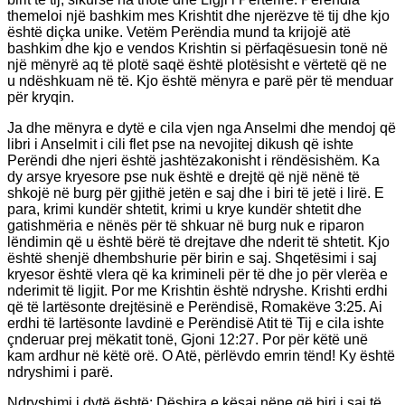
themeloi një bashkim mes Krishtit dhe njerëzve të tij dhe kjo
është diçka unike. Vetëm Perëndia mund ta krijojë atë
bashkim dhe kjo e vendos Krishtin si përfaqësuesin tonë në
një mënyrë aq të plotë saqë është plotësisht e vërtetë që ne
u ndëshkuam në të. Kjo është mënyra e parë për të menduar
për kryqin.
Ja dhe mënyra e dytë e cila vjen nga Anselmi dhe mendoj që
libri i Anselmit i cili flet pse na nevojitej dikush që ishte
Perëndi dhe njeri është jashtëzakonisht i rëndësishëm. Ka
dy arsye kryesore pse nuk është e drejtë që një nënë të
shkojë në burg për gjithë jetën e saj dhe i biri të jetë i lirë. E
para, krimi kundër shtetit, krimi u krye kundër shtetit dhe
gatishmëria e nënës për të shkuar në burg nuk e riparon
lëndimin që u është bërë të drejtave dhe nderit të shtetit. Kjo
është shenjë dhembshurie për birin e saj. Shqetësimi i saj
kryesor është vlera që ka krimineli për të dhe jo për vlerëa e
nderimit të ligjit. Por me Krishtin është ndryshe. Krishti erdhi
që të lartësonte drejtësinë e Perëndisë, Romakëve 3:25. Ai
erdhi të lartësonte lavdinë e Perëndisë Atit të Tij e cila ishte
çnderuar prej mëkatit tonë, Gjoni 12:27. Por për këtë unë
kam ardhur në këtë orë. O Atë, përlëvdo emrin tënd! Ky është
ndryshimi i parë.
Ndryshimi i dytë është: Dëshira e kësaj nëne që biri i saj të