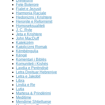
Drejtësimi
Fete Boterore
Fjalet e Jezusit
Harmonia Raciale
Hedonizmi i Krishtere
Heronjte e Reformimit
Homoseksualiteti
J. C. Ryle
Jeta e Krishtere
John MacDuff
Katekizëm
Katolicizmi Romak
Këmbëngulja
Këngë
Komentari i Biblës
Komuniteti i Kishës
Lavdia e Perëndisë
Letra Drejtuar Hebrenjve
Letra e Jakobit
Libra
Lindja e Re
Lutja
Martesa & Prindërimi
Meditime
Mendime Shtjelluese