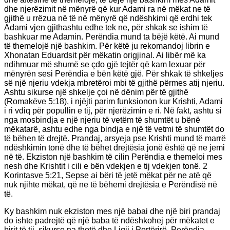
dhe njerëzimit në mënyrë që kur Adami ra në mëkat ne të
gjithë u rrëzua në të në mënyrë që ndëshkimi që erdhi tek
Adami vjen gjithashtu edhe tek ne, për shkak se ishim të
bashkuar me Adamin. Perëndia mund ta bëjë këtë. Ai mund
të themelojë një bashkim. Për këtë ju rekomandoj librin e
Xhonatan Eduardsit për mëkatin origjinal. Ai libër më ka
ndihmuar më shumë se çdo gjë tejtër që kam lexuar për
mënyrën sesi Perëndia e bën këtë gjë. Për shkak të shkeljes
së një njeriu vdekja mbretëroi mbi të gjithë përmes atij njeriu.
Ashtu sikurse një shkelje çoi në dënim për të gjithë
(Romakëve 5:18), i njëjti parim funksionon kur Krishti, Adami
i ri vdiq për popullin e tij, për njerëzimin e ri. Në fakt, ashtu si
nga mosbindja e një njeriu të vetëm të shumtët u bënë
mëkatarë, ashtu edhe nga bindja e një të vetmi të shumtët do
të bëhen të drejtë. Prandaj, arsyeja pse Krishti mund të marrë
ndëshkimin tonë dhe të bëhet drejtësia jonë është që ne jemi
në të. Ekziston një bashkim të cilin Perëndia e themeloi mes
nesh dhe Krishtit i cili e bën vdekjen e tij vdekjen tonë. 2
Korintasve 5:21, Sepse ai bëri të jetë mëkat për ne atë që
nuk njihte mëkat, që ne të bëhemi drejtësia e Perëndisë në
të.
Ky bashkim nuk ekziston mes një babai dhe një biri prandaj
do ishte padrejtë që një baba të ndëshkohej për mëkatet e
birit të tij, sikurse na thotë dhe Ligji i Pertërirë. Perëndia