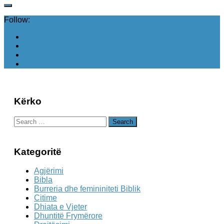
Follow:
Kërko
Search
for:
Kategoritë
Agjërimi
Bibla
Burreria dhe femininiteti Biblik
Citime
Dhiata e Vjeter
Dhuntitë Frymërore