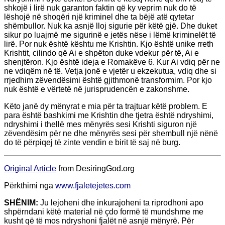
shkojë i lirë nuk garanton faktin që ky veprim nuk do të
lëshojë në shoqëri një kriminel dhe ta bëjë atë qytetar
shëmbullor. Nuk ka asnjë lloj sigurie për këtë gjë. Dhe duket
sikur po luajmë me sigurinë e jetës nëse i lëmë kriminelët të
lirë. Por nuk është kështu me Krishtin. Kjo është unike rreth
Krishtit, cilindo që Ai e shpëton duke vdekur për të, Ai e
shenjtëron. Kjo është ideja e Romakëve 6. Kur Ai vdiq për ne
ne vdiqëm në të. Vetja jonë e vjetër u ekzekutua, vdiq dhe si
rrjedhim zëvendësimi është gjithmonë transformim. Por kjo
nuk është e vërtetë në jurisprudencën e zakonshme.
Këto janë dy mënyrat e mia për ta trajtuar këtë problem. E
para është bashkimi me Krishtin dhe tjetra është ndryshimi,
ndryshimi i thellë mes mënyrës sesi Krishti siguron një
zëvendësim për ne dhe mënyrës sesi për shembull një nënë
do të përpiqej të zinte vendin e birit të saj në burg.
Original Article
from DesiringGod.org
Përkthimi nga
www.fjaletejetes.com
SHËNIM:
Ju lejoheni dhe inkurajoheni ta riprodhoni apo
shpërndani këtë material në çdo formë të mundshme me
kusht që të mos ndryshoni fjalët në asnjë mënyrë. Për