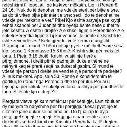
ndëshkimi t’i jepet atij që ka kryer mëkatin. Ligji i Përtërirë
24:16, “Nuk do të dënohen me vdekje etërit për bijtë e tyre,
as do të vriten bijtë për etërit e tyre; secili do të dënohet me
vdekje për mëkatin e vet.” Pikë! Kjo është arsyeja pse kryqi
është skandal për Judenjtë dhe pyetja është nëse duhet të
jetë kështu. A është i drejtë? A e shkel ligjin e Perëndisë? A e
shkeli Perëndia ligjin e Tij kur vendosi të bënte që Krishti të
ishte zëvendëses? Këtu gjendet vetë zemra e ungjillit.
Prandaj, nuk mund të bëni dot një pyetje më thelbësore sesa
kjo, sepse 1 Korintasve 15:3 thotë: Krishti vdiq për mëkatet
tona. 1 Pjetri 3:18 thotë: Krishti vuajti një herë e
përgjithmonë, i drejti për të padrejtët, duke e thënë në
mënyrë kaq të prerë saqë na duket si gabim. Si mund të
vdesë një person i drejtë në vend të një personi të padrejtë?
Ai nuk mëkatoi. Apo Isaia 53: Por ne e konsideronim të
goditur, të rrahur nga Perëndia dhe të përulur. Por ai u
tejshpua për shkak të shkeljeve tona, u shtyp për paudhësitë
tona. Si është kjo e drejtë?
Përgjatë viteve që kam reflektuar për këtë gjë, kam zbuluar
dy mënyra të ndryshme për t’iu përgjigjur kësaj pyetjeje të
cilat më janë dukur se ndihmojnë. Do t’jua jap të dyja
përgjigjet shpejt e shpejt. Përgjigja e parë është ajo e
doktrinës së bashkimit me Krishtin. Perëndia ka të drejtën
dhe aftësinë të themelojë, të bëjë një bashkim mes Adamit