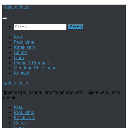
Skip
Fjalet e Jetes
to
content
Search
for:
Kreu
Predikime
Katekizëm
Citime
Libra
Pyetje & Përgjigje
Mendime Shtjelluese
Kontakt
Fjalet e Jetes
"fjalët që po ju them janë frymë dhe jetë" - Gjoni 6:63, Jezu
Krishti
Kreu
Predikime
Katekizëm
Citime
Libra