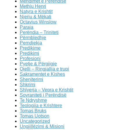
Mendimet e Perendise
Methju Henri
Natyra e Krishtit
Njeriu & Mëkati
Octavius Winslow
Paraja
Perëndia – Triniteti
Përmbledhje
Perndjekja
Predikime
Predikimi
Profesioni
Pyetje & Përgjigje
Qielli – Ringjallja e trupi
Sakramentet e Kishes
Shenjterimi
Shkrimi
Shlyerja – Vepra e Krishtit
Sovraniteti i Perëndisë
Te Ndryshme
Teologjia e Krishtere
Tomas Bruks
Tomas Uotson
Uncategorized
Ungjillëzimi & Misioni