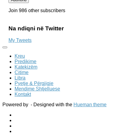
it
Join 986 other subscribers
Na ndiqni në Twitter
My Tweets
Kreu
Predikime
Katekizëm
Citime
Libra
Pyetje & Përgjigje
Mendime Shtjelluese
Kontakt
Powered by
- Designed with the
Hueman theme