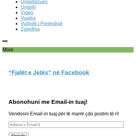
Ungjillëzues
Ungjilli
Video
Vuajtja
Vullneti i Perëndisë
Zgjedhja
More
“Fjalët e Jetës” në Facebook
Abonohuni me Email-in tuaj!
Vendosni Email-in tuaj për të marrë çdo postim të ri!
Adresa
e
Email-
Abonohu