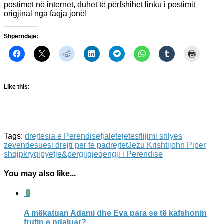
postimet në internet, duhet të përfshihet linku i postimit
origjinal nga faqja jonë!
Shpërndaje:
Like this:
Tags:
drejtesia e Perendise
fjaletejetes
flijimi shlyes
zevendesues
i drejti per te padrejtet
Jezu Krishti
john Piper
shqip
kryqi
pyetje&pergjigje
qengji i Perendise
You may also like...
0
A mëkatuan Adami dhe Eva para se të kafshonin
frutin e ndaluar?