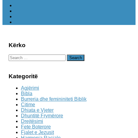
Kërko
Search
for:
Kategoritë
Agjërimi
Bibla
Burreria dhe femininiteti Biblik
Citime
Dhiata e Vjeter
Dhuntitë Frymërore
Drejtësimi
Fete Boterore
Fjalet e Jezusit
Harmonia Raciale