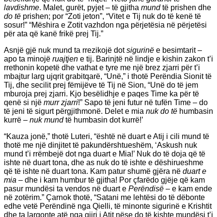
lavdishme
. Malet, gurët, pyjet – të gjitha
mund
të prishen dhe
do të
prishen; por “Zoti jeton”, “Vitet e Tij nuk do të kenë të
sosur!” “Mëshira e Zotit vazhdon nga përjetësia në përjetësi
për ata që kanë frikë prej Tij.”
Asnjë gjë nuk mund ta rrezikojë dot
sigurinë
e besimtarit –
apo ta minojë
ruajtjen
e tij. Barinjtë në lindje e kishin zakon t’i
rrethonin kopetë dhe vathat e tyre me një brez zjarri për t’i
mbajtur larg ujqrit grabitqarë, “Unë,” i thotë Perëndia Sionit të
Tij, dhe secilit prej fëmijëve të Tij në Sion, “Unë do të jem
mburoja prej zjarri. Kjo besëlidhje e paqes Time ka për të
qenë si një
murr zjarri
!” Sapo të jeni futur në tufën Time – do
të jeni të sigurt përgjithmonë. Delet e mia
nuk do të
humbasin
kurrë –
nuk mund
të humbasin dot kurrë!’
“Kauza jonë,” thotë Luteri, “është në duart e Atij i cili mund të
thotë me një dinjitet të pakundërshtueshëm, ‘Askush nuk
mund t’i rrëmbejë dot nga duart e Mia!’ Nuk do të doja që të
ishte në duart tona, dhe as nuk do të ishte e dëshirueshme
që të ishte në duart tona. Kam patur shumë gjëra në
duart e
mia
– dhe i kam humbur të gjitha! Por çfarëdo gjëje që kam
pasur mundësi ta vendos në duart e
Perëndisë
– e kam ende
në zotërim.” Çarnok thotë, “Satani me lehtësi do të dëbonte
edhe vetë Perëndinë nga Qielli, të minonte sigurinë e Krishtit
dhe ta largonte atë nga gjiri i Atit nëse do të kishte mundësi t’i