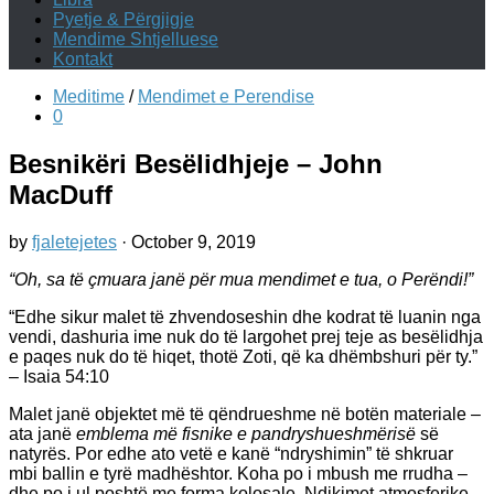
Pyetje & Përgjigje
Mendime Shtjelluese
Kontakt
Meditime
/
Mendimet e Perendise
0
Besnikëri Besëlidhjeje – John
MacDuff
by
fjaletejetes
·
October 9, 2019
“Oh, sa të çmuara janë për mua mendimet e tua, o Perëndi!”
“Edhe sikur malet të zhvendoseshin dhe kodrat të luanin nga
vendi, dashuria ime nuk do të largohet prej teje as besëlidhja
e paqes nuk do të hiqet, thotë Zoti, që ka dhëmbshuri për ty.”
– Isaia 54:10
Malet janë objektet më të qëndrueshme në botën materiale –
ata janë
emblema më fisnike e pandryshueshmërisë
së
natyrës. Por edhe ato vetë e kanë “ndryshimin” të shkruar
mbi ballin e tyrë madhështor. Koha po i mbush me rrudha –
dhe po i ul poshtë me forma kolosale. Ndikimet atmosferike