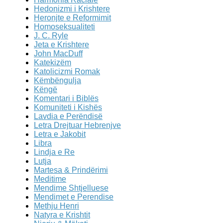
Hedonizmi i Krishtere
Heronjte e Reformimit
Homoseksualiteti
J. C. Ryle
Jeta e Krishtere
John MacDuff
Katekizëm
Katolicizmi Romak
Këmbëngulja
Këngë
Komentari i Biblës
Komuniteti i Kishës
Lavdia e Perëndisë
Letra Drejtuar Hebrenjve
Letra e Jakobit
Libra
Lindja e Re
Lutja
Martesa & Prindërimi
Meditime
Mendime Shtjelluese
Mendimet e Perendise
Methju Henri
Natyra e Krishtit