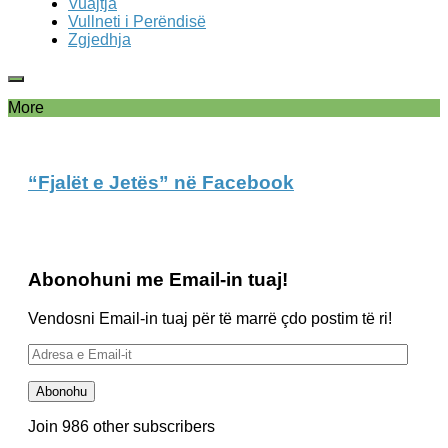
Vuajtja
Vullneti i Perëndisë
Zgjedhja
More
“Fjalët e Jetës” në Facebook
Abonohuni me Email-in tuaj!
Vendosni Email-in tuaj për të marrë çdo postim të ri!
Adresa
e
Email-
Abonohu
it
Join 986 other subscribers