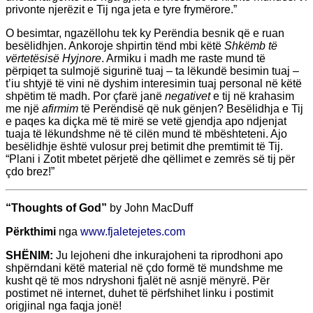
privonte njerëzit e Tij nga jeta e tyre frymërore.”
O besimtar, ngazëllohu tek ky Perëndia besnik që e ruan
besëlidhjen. Ankoroje shpirtin tënd mbi këtë
Shkëmb të
vërtetësisë Hyjnore
. Armiku i madh me raste mund të
përpiqet ta sulmojë sigurinë tuaj – ta lëkundë besimin tuaj –
t’iu shtyjë të vini në dyshim interesimin tuaj personal në këtë
shpëtim të madh. Por çfarë janë
negativet
e tij në krahasim
me një
afirmim
të Perëndisë që nuk gënjen? Besëlidhja e Tij
e paqes ka diçka më të mirë se vetë gjendja apo ndjenjat
tuaja të lëkundshme në të cilën mund të mbështeteni. Ajo
besëlidhje është vulosur prej betimit dhe premtimit të Tij.
“Plani i Zotit mbetet përjetë dhe qëllimet e zemrës së tij për
çdo brez!”
“Thoughts of God”
by John MacDuff
Përkthimi
nga
www.fjaletejetes.com
SHËNIM:
Ju lejoheni dhe inkurajoheni ta riprodhoni apo
shpërndani këtë material në çdo formë të mundshme me
kusht që të mos ndryshoni fjalët në asnjë mënyrë. Për
postimet në internet, duhet të përfshihet linku i postimit
origjinal nga faqja jonë!