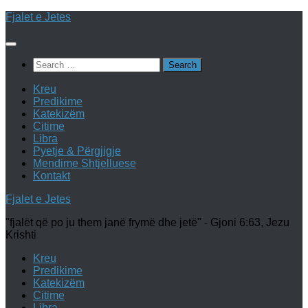
Skip
Fjalet e Jetes
to
content
Search
for:
Kreu
Predikime
Katekizëm
Citime
Libra
Pyetje & Përgjigje
Mendime Shtjelluese
Kontakt
Fjalet e Jetes
"fjalët që po ju them janë frymë dhe jetë" - Gjoni 6:63, Jezu
Krishti
Kreu
Predikime
Katekizëm
Citime
Libra