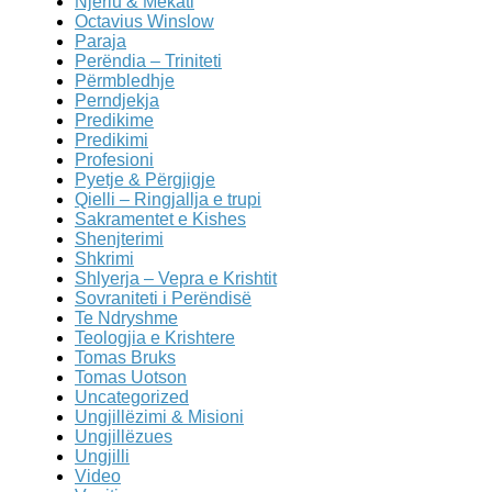
Njeriu & Mëkati
Octavius Winslow
Paraja
Perëndia – Triniteti
Përmbledhje
Perndjekja
Predikime
Predikimi
Profesioni
Pyetje & Përgjigje
Qielli – Ringjallja e trupi
Sakramentet e Kishes
Shenjterimi
Shkrimi
Shlyerja – Vepra e Krishtit
Sovraniteti i Perëndisë
Te Ndryshme
Teologjia e Krishtere
Tomas Bruks
Tomas Uotson
Uncategorized
Ungjillëzimi & Misioni
Ungjillëzues
Ungjilli
Video