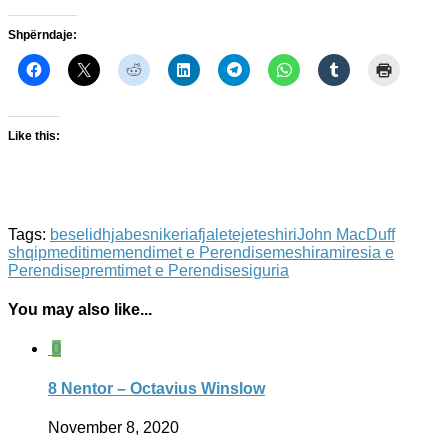
Shpërndaje:
Like this:
Tags:
beselidhja
besnikeria
fjaletejetes
hiri
John MacDuff
shqip
meditime
mendimet e Perendise
meshira
miresia e
Perendise
premtimet e Perendise
siguria
You may also like...
0
8 Nentor – Octavius Winslow
November 8, 2020