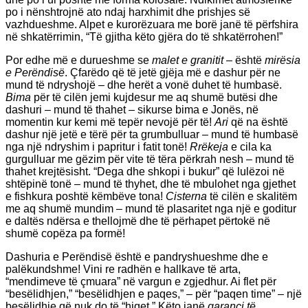
po i nënshtrojnë ato ndaj harxhimit dhe prishjes së
vazhdueshme. Alpet e kurorëzuara me borë janë të përfshira
në shkatërrimin, “Të gjitha këto gjëra do të shkatërrohen!”
Por edhe më e durueshme se
malet e granitit
– është
mirësia
e Perëndisë
. Çfarëdo që të jetë gjëja më e dashur për ne
mund të ndryshojë – dhe herët a vonë duhet të humbasë.
Bima
për të cilën jemi kujdesur me aq shumë butësi dhe
dashuri – mund të thahet – sikurse bima e Jonës, në
momentin kur kemi më tepër nevojë për të!
Ari
që na është
dashur një jetë e tërë për ta grumbulluar – mund të humbasë
nga një ndryshim i papritur i fatit tonë!
Rrëkeja
e cila ka
gurgulluar me gëzim për vite të tëra përkrah nesh – mund të
thahet krejtësisht. “Dega dhe shkopi i bukur” që lulëzoi në
shtëpinë tonë – mund të thyhet, dhe të mbulohet nga gjethet
e fishkura poshtë këmbëve tona!
Cisterna
të cilën e skalitëm
me aq shumë mundim – mund të plasaritet nga një e goditur
e daltës ndërsa e thellojmë dhe të përhapet përtokë në
shumë copëza pa formë!
Dashuria e Perëndisë është e pandryshueshme dhe e
palëkundshme! Vini re radhën e hallkave të arta,
“mendimeve të çmuara” në vargun e zgjedhur. Ai flet për
“besëlidhjen,” “besëlidhjen e paqes,” – për “paqen time” – një
besëlidhje që nuk do të “hiqet.” Këto janë
garanci të