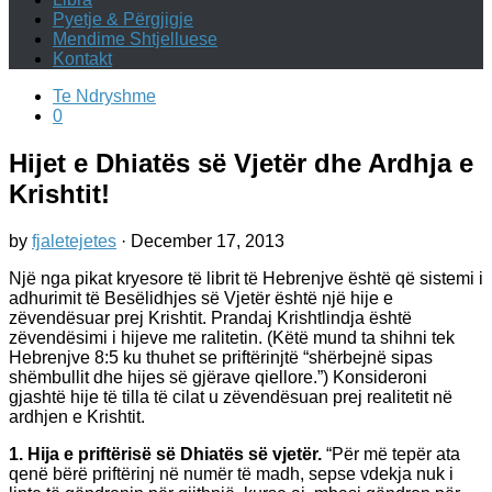
Pyetje & Përgjigje
Mendime Shtjelluese
Kontakt
Te Ndryshme
0
Hijet e Dhiatës së Vjetër dhe Ardhja e
Krishtit!
by
fjaletejetes
·
December 17, 2013
Një nga pikat kryesore të librit të Hebrenjve është që sistemi i
adhurimit të Besëlidhjes së Vjetër është një hije e
zëvendësuar prej Krishtit. Prandaj Krishtlindja është
zëvendësimi i hijeve me ralitetin. (Këtë mund ta shihni tek
Hebrenjve 8:5 ku thuhet se priftërinjtë “shërbejnë sipas
shëmbullit dhe hijes së gjërave qiellore.”) Konsideroni
gjashtë hije të tilla të cilat u zëvendësuan prej realitetit në
ardhjen e Krishtit.
1. Hija e priftërisë së Dhiatës së vjetër.
“Për më tepër ata
qenë bërë priftërinj në numër të madh, sepse vdekja nuk i