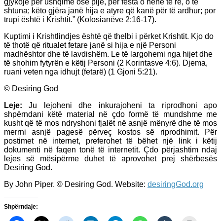
gjykojë për ushqime ose pije, për festa o hënë të re, o të
shtuna; këto gjëra janë hija e atyre që kanë për të ardhur; por
trupi është i Krishtit.” (Kolosianëve 2:16-17).
Kuptimi i Krishtlindjes është që thelbi i përket Krishtit. Kjo do
të thotë që ritualet fetare janë si hija e një Personi
madhështor dhe të lavdishëm. Le të largohemi nga hijet dhe
të shohim fytyrën e këtij Personi (2 Korintasve 4:6). Djema,
ruani veten nga idhujt (fetarë) (1 Gjoni 5:21).
© Desiring God
Leje:
Ju lejoheni dhe inkurajoheni ta riprodhoni apo
shpërndani këtë material në çdo formë të mundshme me
kusht që të mos ndryshoni fjalët në asnjë mënyrë dhe të mos
merrni asnjë pagesë përveç kostos së riprodhimit. Për
postimet në internet, preferohet të bëhet një link i këtij
dokumenti në faqen tonë të internetit. Çdo përjashtim ndaj
lejes së mësipërme duhet të aprovohet prej shërbesës
Desiring God.
By John Piper. © Desiring God. Website:
desiringGod.org
Shpërndaje: