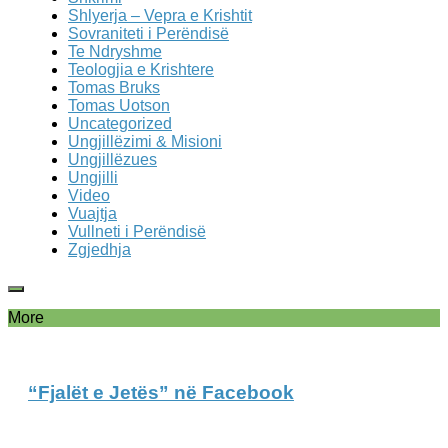
Shlyerja – Vepra e Krishtit
Sovraniteti i Perëndisë
Te Ndryshme
Teologjia e Krishtere
Tomas Bruks
Tomas Uotson
Uncategorized
Ungjillëzimi & Misioni
Ungjillëzues
Ungjilli
Video
Vuajtja
Vullneti i Perëndisë
Zgjedhja
More
“Fjalët e Jetës” në Facebook