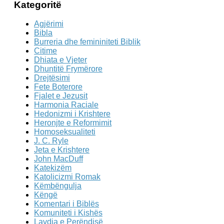
Kategoritë
Agjërimi
Bibla
Burreria dhe femininiteti Biblik
Citime
Dhiata e Vjeter
Dhuntitë Frymërore
Drejtësimi
Fete Boterore
Fjalet e Jezusit
Harmonia Raciale
Hedonizmi i Krishtere
Heronjte e Reformimit
Homoseksualiteti
J. C. Ryle
Jeta e Krishtere
John MacDuff
Katekizëm
Katolicizmi Romak
Këmbëngulja
Këngë
Komentari i Biblës
Komuniteti i Kishës
Lavdia e Perëndisë