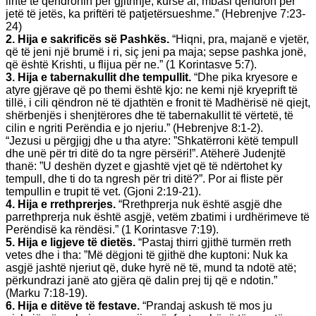
linte të qëndronin për gjithnjë, kurse ai, mbasi qëndron për
jetë të jetës, ka priftëri të patjetërsueshme.” (Hebrenjve 7:23-
24)
2. Hija e sakrificës së Pashkës.
“Hiqni, pra, majanë e vjetër,
që të jeni një brumë i ri, siç jeni pa maja; sepse pashka jonë,
që është Krishti, u flijua për ne.” (1 Korintasve 5:7).
3. Hija e tabernakullit dhe tempullit.
“Dhe pika kryesore e
atyre gjërave që po themi është kjo: ne kemi një kryeprift të
tillë, i cili qëndron në të djathtën e fronit të Madhërisë në qiejt,
shërbenjës i shenjtërores dhe të tabernakullit të vërtetë, të
cilin e ngriti Perëndia e jo njeriu.” (Hebrenjve 8:1-2).
“Jezusi u përgjigj dhe u tha atyre: ”Shkatërroni këtë tempull
dhe unë për tri ditë do ta ngre përsëri!”. Atëherë Judenjtë
thanë: ”U deshën dyzet e gjashtë vjet që të ndërtohet ky
tempull, dhe ti do ta ngresh për tri ditë?”. Por ai fliste për
tempullin e trupit të vet. (Gjoni 2:19-21).
4. Hija e rrethprerjes.
“Rrethprerja nuk është asgjë dhe
parrethprerja nuk është asgjë, vetëm zbatimi i urdhërimeve të
Perëndisë ka rëndësi.” (1 Korintasve 7:19).
5. Hija e ligjeve të dietës.
“Pastaj thirri gjithë turmën rreth
vetes dhe i tha: ”Më dëgjoni të gjithë dhe kuptoni: Nuk ka
asgjë jashtë njeriut që, duke hyrë në të, mund ta ndotë atë;
përkundrazi janë ato gjëra që dalin prej tij që e ndotin.”
(Marku 7:18-19).
6. Hija e ditëve të festave.
“Prandaj askush të mos ju