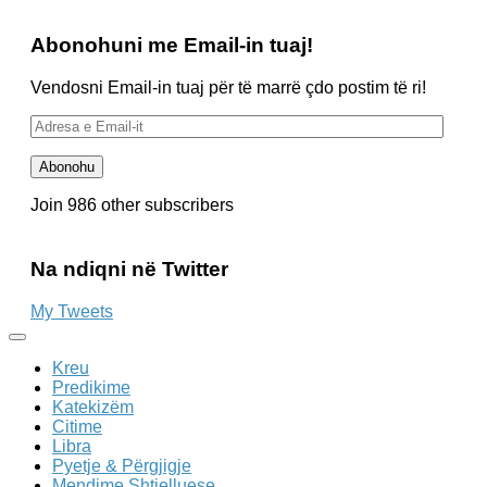
Abonohuni me Email-in tuaj!
Vendosni Email-in tuaj për të marrë çdo postim të ri!
Adresa
e
Email-
Abonohu
it
Join 986 other subscribers
Na ndiqni në Twitter
My Tweets
Kreu
Predikime
Katekizëm
Citime
Libra
Pyetje & Përgjigje
Mendime Shtjelluese