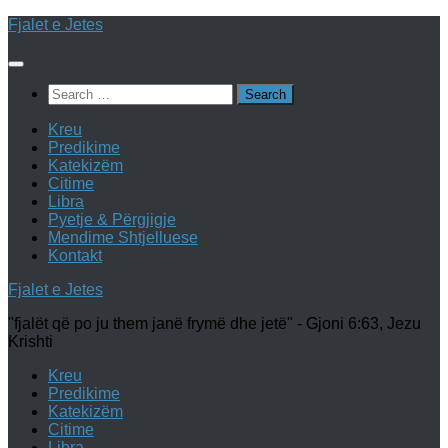
Skip
Fjalet e Jetes
to
content
Search
for:
Kreu
Predikime
Katekizëm
Citime
Libra
Pyetje & Përgjigje
Mendime Shtjelluese
Kontakt
Fjalet e Jetes
"fjalët që po ju them janë frymë dhe jetë" - Gjoni 6:63, Jezu
Krishti
Kreu
Predikime
Katekizëm
Citime
Libra