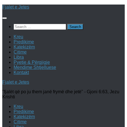
Skip
Fjalet e Jetes
to
content
Search
for:
Kreu
Predikime
Katekizëm
Citime
Libra
Pyetje & Përgjigje
Mendime Shtjelluese
Kontakt
Fjalet e Jetes
"fjalët që po ju them janë frymë dhe jetë" - Gjoni 6:63, Jezu
Krishti
Kreu
Predikime
Katekizëm
Citime
Libra