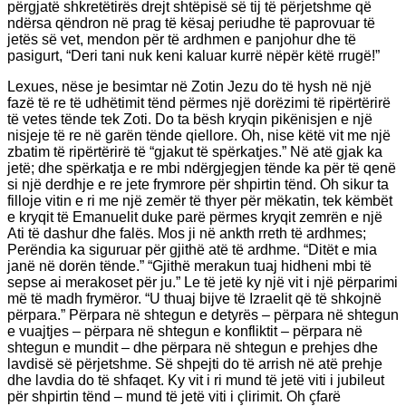
përgjatë shkretëtirës drejt shtëpisë së tij të përjetshme që
ndërsa qëndron në prag të kësaj periudhe të paprovuar të
jetës së vet, mendon për të ardhmen e panjohur dhe të
pasigurt, “Deri tani nuk keni kaluar kurrë nëpër këtë rrugë!”
Lexues, nëse je besimtar në Zotin Jezu do të hysh në një
fazë të re të udhëtimit tënd përmes një dorëzimi të ripërtërirë
të vetes tënde tek Zoti. Do ta bësh kryqin pikënisjen e një
nisjeje të re në garën tënde qiellore. Oh, nise këtë vit me një
zbatim të ripërtërirë të “gjakut të spërkatjes.” Në atë gjak ka
jetë; dhe spërkatja e re mbi ndërgjegjen tënde ka për të qenë
si një derdhje e re jete frymrore për shpirtin tënd. Oh sikur ta
filloje vitin e ri me një zemër të thyer për mëkatin, tek këmbët
e kryqit të Emanuelit duke parë përmes kryqit zemrën e një
Ati të dashur dhe falës. Mos ji në ankth rreth të ardhmes;
Perëndia ka siguruar për gjithë atë të ardhme. “Ditët e mia
janë në dorën tënde.” “Gjithë merakun tuaj hidheni mbi të
sepse ai merakoset për ju.” Le të jetë ky një vit i një përparimi
më të madh frymëror. “U thuaj bijve të Izraelit që të shkojnë
përpara.” Përpara në shtegun e detyrës – përpara në shtegun
e vuajtjes – përpara në shtegun e konfliktit – përpara në
shtegun e mundit – dhe përpara në shtegun e prehjes dhe
lavdisë së përjetshme. Së shpejti do të arrish në atë prehje
dhe lavdia do të shfaqet. Ky vit i ri mund të jetë viti i jubileut
për shpirtin tënd – mund të jetë viti i çlirimit. Oh çfarë