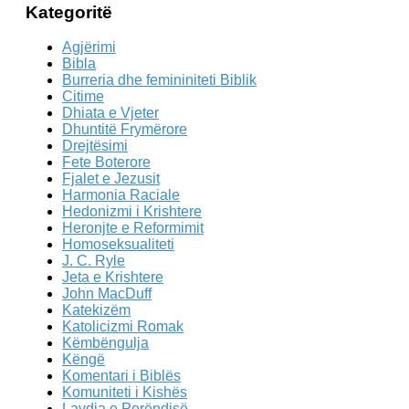
Kategoritë
Agjërimi
Bibla
Burreria dhe femininiteti Biblik
Citime
Dhiata e Vjeter
Dhuntitë Frymërore
Drejtësimi
Fete Boterore
Fjalet e Jezusit
Harmonia Raciale
Hedonizmi i Krishtere
Heronjte e Reformimit
Homoseksualiteti
J. C. Ryle
Jeta e Krishtere
John MacDuff
Katekizëm
Katolicizmi Romak
Këmbëngulja
Këngë
Komentari i Biblës
Komuniteti i Kishës
Lavdia e Perëndisë