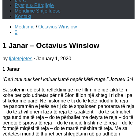
Pyetje & Përgjigje
Mendime Shtjelluese
Kontakt
Meditime
/
Octavius Winslow
0
1 Janar – Octavius Winslow
by
fjaletejetes
·
January 1, 2020
1 Janar
“Deri tani nuk keni kaluar kurrë nëpër këtë rrugë.” Jozueu 3:4
Sa solemn që është reflektimi që me fillimin e një cikli të ri
kohe për çdo udhëtar për në Sion fillon një shteg i ri dhe i pa
shkelur më parë! Në historinë e tij do të ketë ndodhi të reja –
në panoramën e jetës së tij do të shpalosen panorama të reja
– do të zhvilloheni faza të reja të karakterit – do të sulmohet
nga tundime të reja – do të përballet me detyra të reja – do të
përjetojë sprova të reja – do të ndiejë trishtime të reja – do të
formojë miqësi të reja – do të marrë mëshira të reja. Me sa
vërtetësi mund të thuhet për shtegëtarin që po udhëton