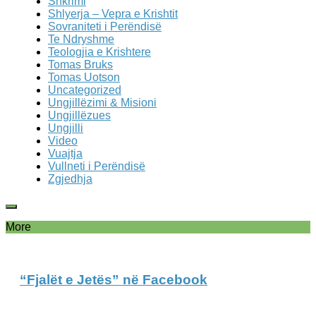
Shkrimi
Shlyerja – Vepra e Krishtit
Sovraniteti i Perëndisë
Te Ndryshme
Teologjia e Krishtere
Tomas Bruks
Tomas Uotson
Uncategorized
Ungjillëzimi & Misioni
Ungjillëzues
Ungjilli
Video
Vuajtja
Vullneti i Perëndisë
Zgjedhja
More
“Fjalët e Jetës” në Facebook