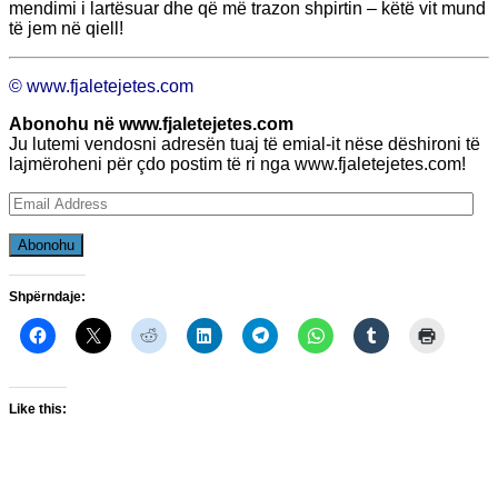
mendimi i lartësuar dhe që më trazon shpirtin – këtë vit mund
të jem në qiell!
© www.fjaletejetes.com
Abonohu në www.fjaletejetes.com
Ju lutemi vendosni adresën tuaj të emial-it nëse dëshironi të
lajmëroheni për çdo postim të ri nga www.fjaletejetes.com!
Email
Address
Abonohu
Shpërndaje:
Like this: