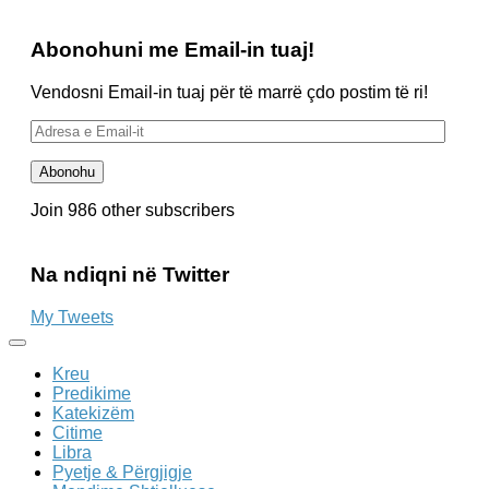
Abonohuni me Email-in tuaj!
Vendosni Email-in tuaj për të marrë çdo postim të ri!
Adresa
e
Email-
Abonohu
it
Join 986 other subscribers
Na ndiqni në Twitter
My Tweets
Kreu
Predikime
Katekizëm
Citime
Libra
Pyetje & Përgjigje