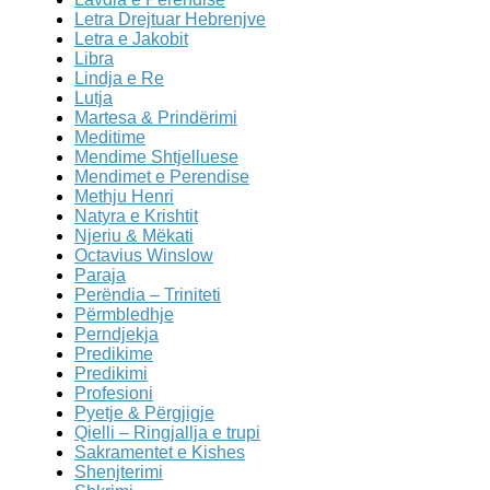
Letra Drejtuar Hebrenjve
Letra e Jakobit
Libra
Lindja e Re
Lutja
Martesa & Prindërimi
Meditime
Mendime Shtjelluese
Mendimet e Perendise
Methju Henri
Natyra e Krishtit
Njeriu & Mëkati
Octavius Winslow
Paraja
Perëndia – Triniteti
Përmbledhje
Perndjekja
Predikime
Predikimi
Profesioni
Pyetje & Përgjigje
Qielli – Ringjallja e trupi
Sakramentet e Kishes
Shenjterimi