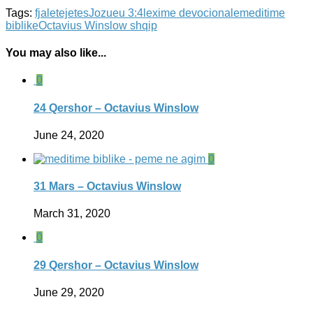
Tags:
fjaletejetes
Jozueu 3:4
lexime devocionale
meditime
biblike
Octavius Winslow shqip
You may also like...
0
24 Qershor – Octavius Winslow
June 24, 2020
0
31 Mars – Octavius Winslow
March 31, 2020
0
29 Qershor – Octavius Winslow
June 29, 2020