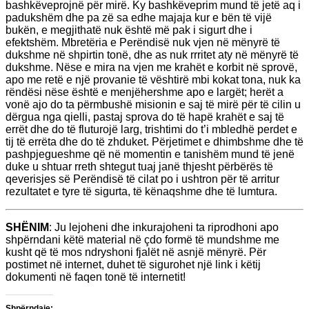
bashkëveprojnë për mirë. Ky bashkëveprim mund të jetë aq i
padukshëm dhe pa zë sa edhe majaja kur e bën të vijë
bukën, e megjithatë nuk është më pak i sigurt dhe i
efektshëm. Mbretëria e Perëndisë nuk vjen në mënyrë të
dukshme në shpirtin tonë, dhe as nuk rrritet aty në mënyrë të
dukshme. Nëse e mira na vjen me krahët e korbit në sprovë,
apo me retë e një provanie të vështirë mbi kokat tona, nuk ka
rëndësi nëse është e menjëhershme apo e largët; herët a
vonë ajo do ta përmbushë misionin e saj të mirë për të cilin u
dërgua nga qielli, pastaj sprova do të hapë krahët e saj të
errët dhe do të fluturojë larg, trishtimi do t’i mbledhë perdet e
tij të errëta dhe do të zhduket. Përjetimet e dhimbshme dhe të
pashpjegueshme që në momentin e tanishëm mund të jenë
duke u shtuar rreth shtegut tuaj janë thjesht përbërës të
qeverisjes së Perëndisë të cilat po i ushtron për të arritur
rezultatet e tyre të sigurta, të kënaqshme dhe të lumtura.
SHËNIM
: Ju lejoheni dhe inkurajoheni ta riprodhoni apo
shpërndani këtë material në çdo formë të mundshme me
kusht që të mos ndryshoni fjalët në asnjë mënyrë. Për
postimet në internet, duhet të sigurohet një link i këtij
dokumenti në faqen tonë të internetit!
Shpërndaje: