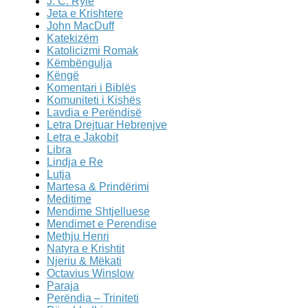
J. C. Ryle
Jeta e Krishtere
John MacDuff
Katekizëm
Katolicizmi Romak
Këmbëngulja
Këngë
Komentari i Biblës
Komuniteti i Kishës
Lavdia e Perëndisë
Letra Drejtuar Hebrenjve
Letra e Jakobit
Libra
Lindja e Re
Lutja
Martesa & Prindërimi
Meditime
Mendime Shtjelluese
Mendimet e Perendise
Methju Henri
Natyra e Krishtit
Njeriu & Mëkati
Octavius Winslow
Paraja
Perëndia – Triniteti