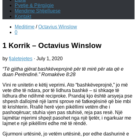
Pyetje & Përgjigje
Mendime Shtjelluese
Kontakt
Meditime
/
Octavius Winslow
0
1 Korrik – Octavius Winslow
by
fjaletejetes
·
July 1, 2020
“Të gjitha gjërat bashkëveprojnë për të mirë për ata që e
duan Perëndinë.” Romakëve 8:28
Vini re unitetin e këtij veprimi. Ato “bashkëveprojnë,” jo më
vete dhe të ndara, por të lidhura bashkë – si shkaqe të
lidhura dhe ndihmë reciproke. Prandaj kjo është arsyeja pse
shpesh dallojmë një larmi sprove në fatkeqësinë që bie mbi
të krishterin. Rrallë herë vjen pikëllimi vetëm dhe i
pashoqëruar; stuhia vjen pas stuhisë, reja pas resë. Një
lajmëtar mjerimi shpejt pasohet nga një tjetër, i ngarkuar me
lajmet e një pikëllimi edhe më të rëndë.
Gjurmoni urtësinë, jo vetëm urtësinë, por edhe dashurinë e