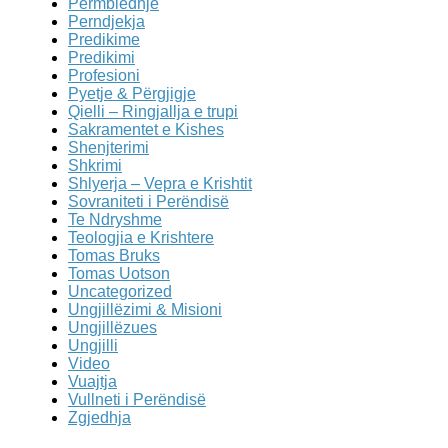
Përmbledhje
Perndjekja
Predikime
Predikimi
Profesioni
Pyetje & Përgjigje
Qielli – Ringjallja e trupi
Sakramentet e Kishes
Shenjterimi
Shkrimi
Shlyerja – Vepra e Krishtit
Sovraniteti i Perëndisë
Te Ndryshme
Teologjia e Krishtere
Tomas Bruks
Tomas Uotson
Uncategorized
Ungjillëzimi & Misioni
Ungjillëzues
Ungjilli
Video
Vuajtja
Vullneti i Perëndisë
Zgjedhja