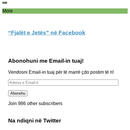
More
“Fjalët e Jetës” në Facebook
Abonohuni me Email-in tuaj!
Vendosni Email-in tuaj për të marrë çdo postim të ri!
Adresa
e
Email-
Abonohu
it
Join 986 other subscribers
Na ndiqni në Twitter