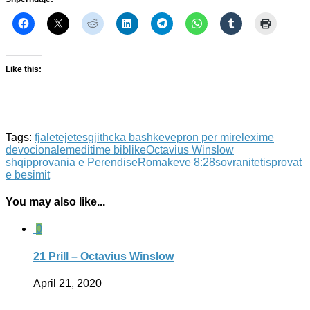
Like this:
Tags:
fjaletejetes
gjithcka bashkevepron per mire
lexime
devocionale
meditime biblike
Octavius Winslow
shqip
provania e Perendise
Romakeve 8:28
sovraniteti
sprovat
e besimit
You may also like...
0
21 Prill – Octavius Winslow
April 21, 2020