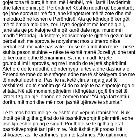
gojët tona të burojë himni më i ëmbël, më i lartë i lavdërimit
dhe falënderimit për Perëndinë! Kështu ndodh që besimtarët
që janë sprovuar më fort janë këngëtarët më të zotë dhe më
melodiozë në kishën e Perëndisë. Ata që këndojnë këngët
më të ëmbla mbi dhe, zëri i tyre dëgjohet më fort në qiell,
janë ata që po kalojnë dhe që kanë dalë nga “mundimi i
madh.” Prandaj, i krishterë, konsideroje të gjithën gëzim kur
përballesh me sprova të ndryshme; mos u tmerro nëse
përballesh me valë pas vale – nëse reja mbulon renë – nëse
stuhia pason stuhinë – nëse të është marrë Jozefi yt, dhe tani
të kërkojnë edhe Beniaminin. Sa më i madh të jetë
grumbullimi i sprovës, aq më i madh do të jetë shpërblimi.
Atëherë do të ndodhë që ndërhyrja, urtësia dhe dashuria e
Perëndisë tonë do të shfaqen edhe më të shkëlqyera dhe më
të mrekullueshme. Pasi të na ketë çliruar nga gjashtë
vështirësi, do të shohim që Ai do nxitojë të na shpëtojë nga e
shtata. Në atë moment përjetimi i këngëtarit gojë ëmbël të
Izraelit zgjon një jehonë në zemrën tonë: “Ai nga lart shtriu
dorën, më mori dhe më nxori jashtë ujërave të shumta.”
Le të mos harrojmë që ky është një veprim i tanishëm. Nuk
thotë që të gjitha gjërat do të bashkëveprojnë për mirë, edhe
pse kjo është po aq e sigurt. Por thotë se të gjitha gjërat
bashkëveprojnë tani për mirë. Nuk është një proces i të
shkuarës, as i të ardhmes, por i të tashmes. Ato gjithmonë