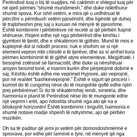
Perëndisë tuaj o bij të vuajtjes, në caktimin e shtegut tuaj për
në qiell përmes “shumë mundimesh,” dhe duke ndërthurur
shumë spova. Kur ishit vetëm, e mira që u urdhëruat të
përcillni u përmbush vetëm pjesërisht, dhe ligësitë që duhej
të trajtoheshin prej saj u kuruan në mënyrë të pjesshme.
Është kombinimi i përbërësve në recetë ai që përbën fuqinë
shëruese. Hiqeni edhe një nga përbërësit dhe kështu i
gjymtoni të tjerët, dhe e shkatërroni të gjithën. Mund të mos e
kuptojmë dot si ndodh procesi; nuk e shohim se si një
element vepron mbi cilësitë e të tjerëve, dhe as si arrihet kura
përmes kombinimit të të gjithë atyre elementeve. Megjithatë, i
besojmë zotësisë së farmacistit, dhe duke ia nënshtruar
arsyen besimit tonë, e marrim kurën dhe përjetojmë dobinë e
saj. Kështu është edhe me veprimet Hyjnore, ato veprojnë,
por në realitet “bashkëveprojnë.” Është e sigurt që procesi i
kurimit do të cungohej nëse do të mungohte qoftë edhe njëri
prej përbërësve! Si do të shkatërrohej rendi, simetria, dhe
harmonia e planit të Perëndisë nëse do të mungonte edhe
një veprim i erët, apo ndoshta shumë nga ato që na e
bllokojnë horizontin! Është kombinimi i tingullit, harmonia e
shumë notave madje shpesh të ndryshme, ajo që përbën
muzikën.
Oh sa të paditur që jemi jo vetëm për domosdoshmërinë e
sprovave, por edhe për larminë e tyre, në mënyrë që nga