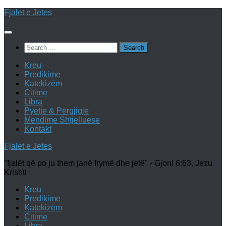
Skip
Fjalet e Jetes
to
content
Search
for:
Kreu
Predikime
Katekizëm
Citime
Libra
Pyetje & Përgjigje
Mendime Shtjelluese
Kontakt
Fjalet e Jetes
"fjalët që po ju them janë frymë dhe jetë" - Gjoni 6:63, Jezu
Krishti
Kreu
Predikime
Katekizëm
Citime
Libra