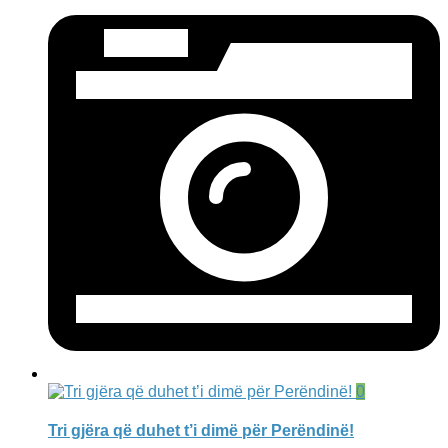
0
Tri gjëra që duhet t’i dimë për Perëndinë!