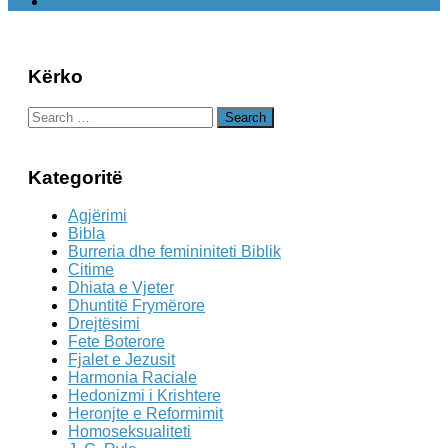
Kërko
Search
for:
Kategoritë
Agjërimi
Bibla
Burreria dhe femininiteti Biblik
Citime
Dhiata e Vjeter
Dhuntitë Frymërore
Drejtësimi
Fete Boterore
Fjalet e Jezusit
Harmonia Raciale
Hedonizmi i Krishtere
Heronjte e Reformimit
Homoseksualiteti