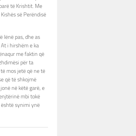
arë të Krishtit. Me
 Kishës së Perëndisë
në lënë pas, dhe as
 At i hirshëm e ka
 kënaqur me faktin që
zhdimësi për ta
 të mos jetë që ne të
se që të shkojmë
jonë në këtë garë, e
enjtërinë mbi tokë
l është synimi ynë