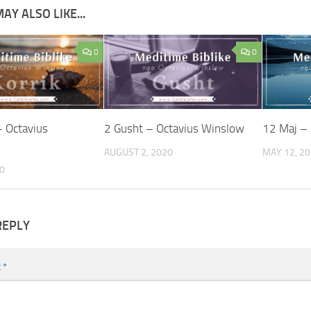
AY ALSO LIKE...
0
0
– Octavius
2 Gusht – Octavius Winslow
12 Maj –
AUGUST 2, 2020
MAY 12, 2
20
REPLY
t
*