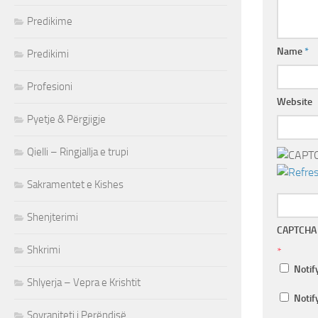
Predikime
Name
*
Predikimi
Profesioni
Website
Pyetje & Përgjigje
Qielli – Ringjallja e trupi
Sakramentet e Kishes
Shenjterimi
CAPTCHA
Shkrimi
*
Notif
Shlyerja – Vepra e Krishtit
Notif
Sovraniteti i Perëndisë