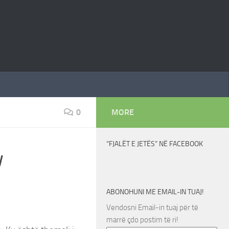
0
MORE
“FJALËT E JETËS” NË FACEBOOK
w
ABONOHUNI ME EMAIL-IN TUAJ!
Vendosni Email-in tuaj për të
marrë çdo postim të ri!