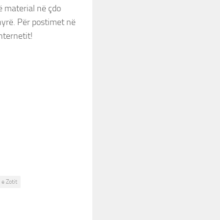
ë material në çdo
yrë. Për postimet në
nternetit!
 e Zotit