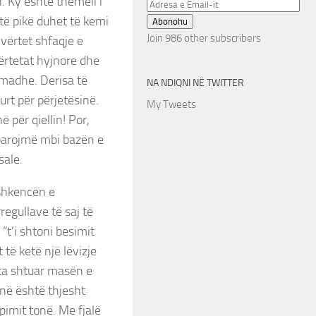
. Ky është themeli i
Adresa
të pikë duhet të kemi
e
Abonohu
Email-
Join 986 other subscribers
vërtet shfaqje e
it
ërtetat hyjnore dhe
 madhe. Derisa të
NA NDIQNI NË TWITTER
urt për përjetësinë.
My Tweets
 për qiellin! Por,
rparojmë mbi bazën e
sale.
shkencën e
egullave të saj të
 “t’i shtoni besimit
 të ketë një lëvizje
 ta shtuar masën e
inë është thjesht
rapimit tonë. Me fjalë