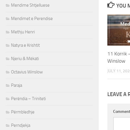
Mendime Shtjelluese
YOU M
Mendimet e Perendise
Methju Henri
Natyra e Krishtit
11 Korrik 
Njeriu & Mëkati
Winslow
JULY 11, 20
Octavius Winslow
Paraja
LEAVE A 
Perëndia – Triniteti
Commen
Përmbledhje
Perndjekja