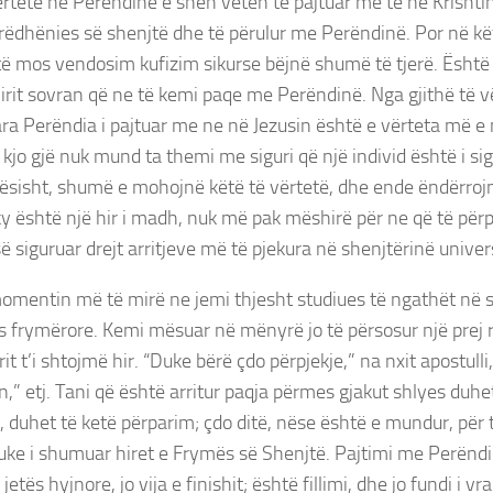
ërtetë në Perëndinë e sheh veten të pajtuar me të në Krishtin
rëdhënies së shenjtë dhe të përulur me Perëndinë. Por në kë
të mos vendosim kufizim sikurse bëjnë shumë të tjerë. Është 
rit sovran që ne të kemi paqe me Perëndinë. Nga gjithë të v
ara Perëndia i pajtuar me ne në Jezusin është e vërteta më e
 kjo gjë nuk mund ta themi me siguri që një individ është i sig
ësisht, shumë e mohojnë këtë të vërtetë, dhe ende ëndërrojnë
y është një hir i madh, nuk më pak mëshirë për ne që të pë
ë siguruar drejt arritjeve më të pjekura në shenjtërinë univer
omentin më të mirë ne jemi thjesht studiues të ngathët në 
s frymërore. Kemi mësuar në mënyrë jo të përsosur një prej rr
rit t’i shtojmë hir. “Duke bërë çdo përpjekje,” na nxit apostulli,
in,” etj. Tani që është arritur paqja përmes gjakut shlyes duhet
, duhet të ketë përparim; çdo ditë, nëse është e mundur, për
duke i shumuar hiret e Frymës së Shenjtë. Pajtimi me Perënd
 jetës hyjnore, jo vija e finishit; është fillimi, dhe jo fundi i v