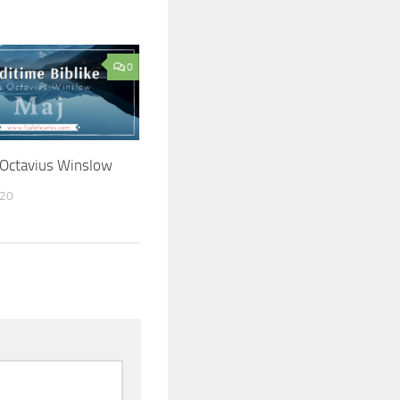
0
 Octavius Winslow
020