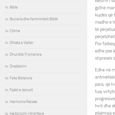
Besimi i v
Bibla
gjithë mar
kujdes që 
Burreria dhe femininiteti Biblik
madhe e hi
të përjetu
Citime
përjetohet
Dhiata e Vjeter
Por fatkeq
edhe pse k
Dhuntitë Frymërore
shpresës s
Drejtësimi
Edhe në m
aritmetikë
Fete Boterore
para, që hi
Fjalet e Jezusit
tuaj virtyt
progresive
Harmonia Raciale
hirit dhe 
pikënisja e
Hedonizmi i Krishtere