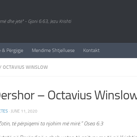
ymë dhe jetë" - Gjoni 6:63, Jezu Krishti
 & Përgjigje
Mendime Shtjelluese
Kontakt
/
OCTAVIUS WINSLOW
ershor – Octavius Winslo
ETES
·
JUNE 11, 2020
otin, të përpiqemi ta njohim më mirë.” ‭‭Osea‬ ‭6:3‬