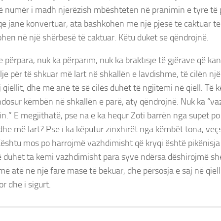
një numër i madh njerëzish mbështeten në pranimin e tyre të p
ë janë konvertuar, ata bashkohen me një pjesë të caktuar të
hen në një shërbesë të caktuar. Këtu duket se qëndrojnë.
e përpara, nuk ka përparim, nuk ka braktisje të gjërave që ka
e për të shkuar më lart në shkallën e lavdishme, të cilën një
j qiellit, dhe me anë të së cilës duhet të ngjitemi në qiell. Të
dosur këmbën në shkallën e parë, aty qëndrojnë. Nuk ka “va
in.” E megjithatë, pse na e ka hequr Zoti barrën nga supet po
dhe më lart? Pse i ka këputur zinxhirët nga këmbët tona, veç
ështu mos po harrojmë vazhdimisht që kryqi është pikënisja 
 duhet ta kemi vazhdimisht para syve ndërsa dëshirojmë sh
jmë atë në një farë mase të bekuar, dhe përsosja e saj në qiel
 dhe i sigurt.