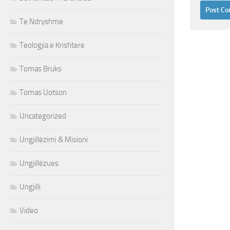
Te Ndryshme
Teologjia e Krishtere
Tomas Bruks
Tomas Uotson
Uncategorized
Ungjillëzimi & Misioni
Ungjillëzues
Ungjilli
Video