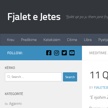
Skip to content
Fjalet e Jetes
"fjalët që po ju them janë fr
Kreu
Predikime
Katekizëm
Citime
Libra
Pyetje
FOLLOW:
MEDITIME
KËRKO
11 Q
Search
for:
BY
FJALETEJ
KATEGORITË
“E njohim Z
Agjërimi