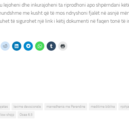
 Ju lejoheni dhe inkurajoheni ta riprodhoni apo shpërndani kët
mundshme me kusht që të mos ndryshoni fjalët në asnjë mën
uhet të sigurohet një link i këtij dokumenti në faqen tonë të i
ejetes
lexime devocionale
marredhenia me Perendine
meditime biblike
njohja
low shqip
Osea 6:3