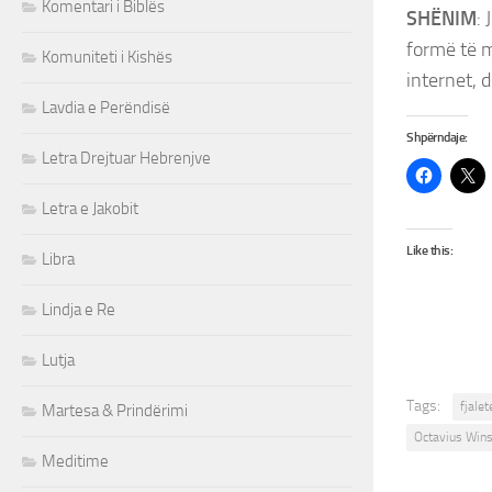
Komentari i Biblës
SHËNIM
:
formë të 
Komuniteti i Kishës
internet, d
Lavdia e Perëndisë
Shpërndaje:
Letra Drejtuar Hebrenjve
Letra e Jakobit
Like this:
Libra
Lindja e Re
Lutja
Tags:
fjalet
Martesa & Prindërimi
Octavius Wins
Meditime