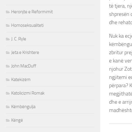
të tjera, 
Heronjte e Reformimit
shpresën q
dhe rehato
Homoseksualiteti
Nuk ka ecj
J. C. Ryle
këmbëngulj
zbritur pre
Jeta e Krishtere
e kanë ven
John MacDuff
njohur Zot
ngjitemi e
Katekizëm
përpara? K
Katolicizmi Romak
megjithatë
dhe e arri
Këmbëngulja
madhështor
Këngë