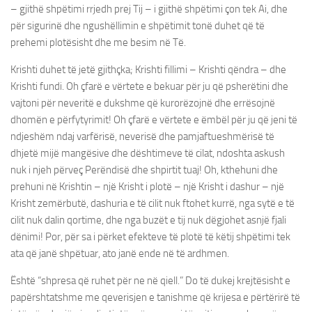
– gjithë shpëtimi rrjedh prej Tij – i gjithë shpëtimi çon tek Ai, dhe
për sigurinë dhe ngushëllimin e shpëtimit tonë duhet që të
prehemi plotësisht dhe me besim në Të.
Krishti duhet të jetë gjithçka; Krishti fillimi – Krishti qëndra – dhe
Krishti fundi. Oh çfarë e vërtete e bekuar për ju që psherëtini dhe
vajtoni për neveritë e dukshme që kurorëzojnë dhe errësojnë
dhomën e përfytyrimit! Oh çfarë e vërtete e ëmbël për ju që jeni të
ndjeshëm ndaj varfërisë, neverisë dhe pamjaftueshmërisë të
dhjetë mijë mangësive dhe dështimeve të cilat, ndoshta askush
nuk i njeh përveç Perëndisë dhe shpirtit tuaj! Oh, kthehuni dhe
prehuni në Krishtin – një Krisht i plotë – një Krisht i dashur – një
Krisht zemërbutë, dashuria e të cilit nuk ftohet kurrë, nga sytë e të
cilit nuk dalin qortime, dhe nga buzët e tij nuk dëgjohet asnjë fjali
dënimi! Por, për sa i përket efekteve të plotë të këtij shpëtimi tek
ata që janë shpëtuar, ato janë ende në të ardhmen.
Është “shpresa që ruhet për ne në qiell.” Do të dukej krejtësisht e
papërshtatshme me qeverisjen e tanishme që krijesa e përtërirë të