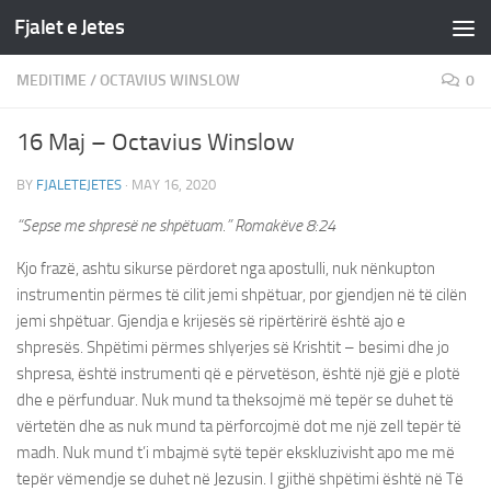
Fjalet e Jetes
Skip to content
MEDITIME
/
OCTAVIUS WINSLOW
0
16 Maj – Octavius Winslow
BY
FJALETEJETES
·
MAY 16, 2020
“Sepse me shpresë ne shpëtuam.” Romakëve‬ ‭8:24‬
Kjo frazë, ashtu sikurse përdoret nga apostulli, nuk nënkupton
instrumentin përmes të cilit jemi shpëtuar, por gjendjen në të cilën
jemi shpëtuar. Gjendja e krijesës së ripërtërirë është ajo e
shpresës. Shpëtimi përmes shlyerjes së Krishtit – besimi dhe jo
shpresa, është instrumenti që e përvetëson, është një gjë e plotë
dhe e përfunduar. Nuk mund ta theksojmë më tepër se duhet të
vërtetën dhe as nuk mund ta përforcojmë dot me një zell tepër të
madh. Nuk mund t’i mbajmë sytë tepër ekskluzivisht apo me më
tepër vëmendje se duhet në Jezusin. I gjithë shpëtimi është në Të