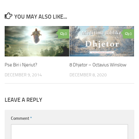
YOU MAY ALSO LIKE...
0
0
Pse Biri i Njeriut?
8 Dhjetor – Octavius Winslow
DECEMBER 9, 2014
DECEMBER 8, 2020
LEAVE A REPLY
Comment
*