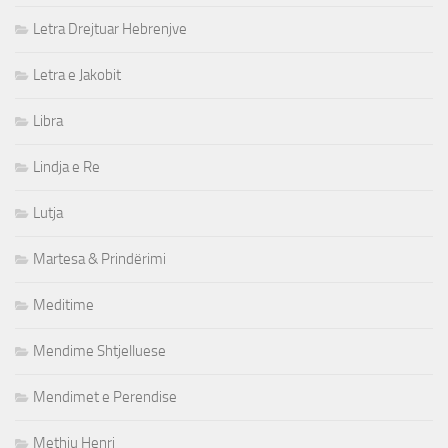
Letra Drejtuar Hebrenjve
Letra e Jakobit
Libra
Lindja e Re
Lutja
Martesa & Prindërimi
Meditime
Mendime Shtjelluese
Mendimet e Perendise
Methju Henri