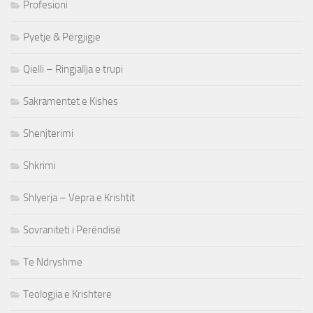
Profesioni
Pyetje & Përgjigje
Qielli – Ringjallja e trupi
Sakramentet e Kishes
Shenjterimi
Shkrimi
Shlyerja – Vepra e Krishtit
Sovraniteti i Perëndisë
Te Ndryshme
Teologjia e Krishtere