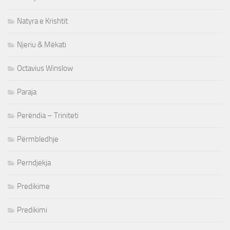
Natyra e Krishtit
Njeriu & Mëkati
Octavius Winslow
Paraja
Perëndia – Triniteti
Përmbledhje
Perndjekja
Predikime
Predikimi