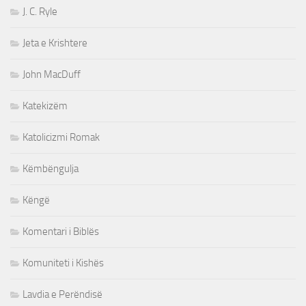
J. C. Ryle
Jeta e Krishtere
John MacDuff
Katekizëm
Katolicizmi Romak
Këmbëngulja
Këngë
Komentari i Biblës
Komuniteti i Kishës
Lavdia e Perëndisë