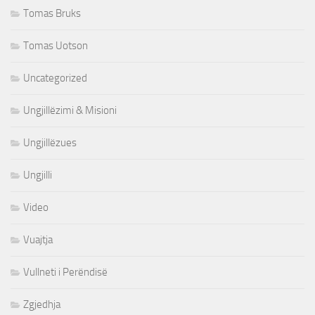
Tomas Bruks
Tomas Uotson
Uncategorized
Ungjillëzimi & Misioni
Ungjillëzues
Ungjilli
Video
Vuajtja
Vullneti i Perëndisë
Zgjedhja