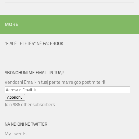
MORE
“FJALËT E JETËS” NË FACEBOOK
ABONOHUNI ME EMAIL-IN TUAJ!
Vendosni Email-in tuaj për të marrë çdo postim të ri!
Adresa
e
Abonohu
Email-
Join 986 other subscribers
it
NA NDIQNI NË TWITTER
My Tweets