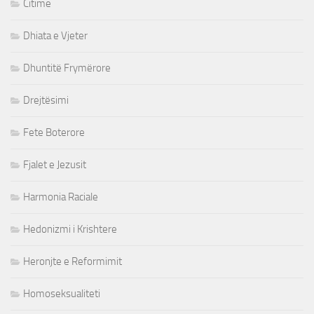
Citime
Dhiata e Vjeter
Dhuntitë Frymërore
Drejtësimi
Fete Boterore
Fjalet e Jezusit
Harmonia Raciale
Hedonizmi i Krishtere
Heronjte e Reformimit
Homoseksualiteti