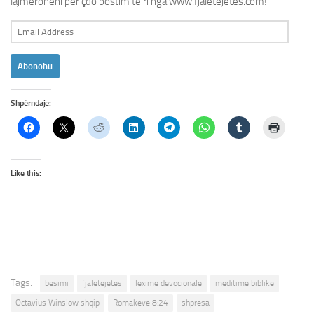
lajmëroheni për çdo postim të ri nga www.fjaletejetes.com!
Email
Address
Abonohu
Shpërndaje:
Like this:
Tags:
besimi
fjaletejetes
lexime devocionale
meditime biblike
Octavius Winslow shqip
Romakeve 8:24
shpresa