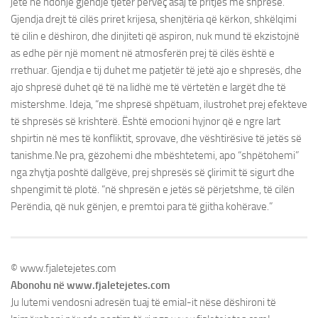
jetë në ndonjë gjendje tjetër përveç asaj të pritjes me shpresë.
Gjendja drejt të cilës priret krijesa, shenjtëria që kërkon, shkëlqimi
të cilin e dëshiron, dhe dinjiteti që aspiron, nuk mund të ekzistojnë
as edhe për një moment në atmosferën prej të cilës është e
rrethuar. Gjendja e tij duhet me patjetër të jetë ajo e shpresës, dhe
ajo shpresë duhet që të na lidhë me të vërtetën e largët dhe të
mistershme. Ideja, “me shpresë shpëtuam, ilustrohet prej efekteve
të shpresës së krishterë. Është emocioni hyjnor që e ngre lart
shpirtin në mes të konfliktit, sprovave, dhe vështirësive të jetës së
tanishme.Ne pra, gëzohemi dhe mbështetemi, apo “shpëtohemi”
nga zhytja poshtë dallgëve, prej shpresës së çlirimit të sigurt dhe
shpengimit të plotë. “në shpresën e jetës së përjetshme, të cilën
Perëndia, që nuk gënjen, e premtoi para të gjitha kohërave.”
© www.fjaletejetes.com
Abonohu në www.fjaletejetes.com
Ju lutemi vendosni adresën tuaj të emial-it nëse dëshironi të