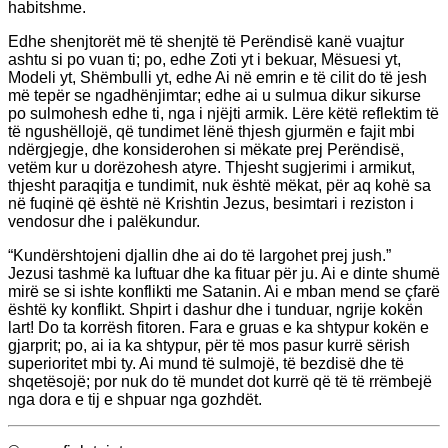
habitshme.
Edhe shenjtorët më të shenjtë të Perëndisë kanë vuajtur
ashtu si po vuan ti; po, edhe Zoti yt i bekuar, Mësuesi yt,
Modeli yt, Shëmbulli yt, edhe Ai në emrin e të cilit do të jesh
më tepër se ngadhënjimtar; edhe ai u sulmua dikur sikurse
po sulmohesh edhe ti, nga i njëjti armik. Lëre këtë reflektim të
të ngushëllojë, që tundimet lënë thjesh gjurmën e fajit mbi
ndërgjegje, dhe konsiderohen si mëkate prej Perëndisë,
vetëm kur u dorëzohesh atyre. Thjesht sugjerimi i armikut,
thjesht paraqitja e tundimit, nuk është mëkat, për aq kohë sa
në fuqinë që është në Krishtin Jezus, besimtari i reziston i
vendosur dhe i palëkundur.
“Kundërshtojeni djallin dhe ai do të largohet prej jush.”
Jezusi tashmë ka luftuar dhe ka fituar për ju. Ai e dinte shumë
mirë se si ishte konflikti me Satanin. Ai e mban mend se çfarë
është ky konflikt. Shpirt i dashur dhe i tunduar, ngrije kokën
lart! Do ta korrësh fitoren. Fara e gruas e ka shtypur kokën e
gjarprit; po, ai ia ka shtypur, për të mos pasur kurrë sërish
superioritet mbi ty. Ai mund të sulmojë, të bezdisë dhe të
shqetësojë; por nuk do të mundet dot kurrë që të të rrëmbejë
nga dora e tij e shpuar nga gozhdët.