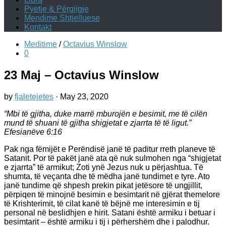
Pyetje & Përgjigje
Mendime Shtjelluese
Kontakt
Meditime
/
Octavius Winslow
0
23 Maj – Octavius Winslow
by
fjaletejetes
·
May 23, 2020
“Mbi të gjitha, duke marrë mburojën e besimit, me të cilën
mund të shuani të gjitha shigjetat e zjarrta të të ligut.”
‭‭Efesianëve‬ ‭6:16‬
Pak nga fëmijët e Perëndisë janë të paditur rreth planeve të
Satanit. Por të pakët janë ata që nuk sulmohen nga “shigjetat
e zjarrta” të armikut; Zoti ynë Jezus nuk u përjashtua. Të
shumta, të veçanta dhe të mëdha janë tundimet e tyre. Ato
janë tundime që shpesh prekin pikat jetësore të ungjillit,
përpiqen të minojnë besimin e besimtarit në gjërat themelore
të Krishterimit, të cilat kanë të bëjnë me interesimin e tij
personal në beslidhjen e hirit. Satani është armiku i betuar i
besimtarit – është armiku i tij i përhershëm dhe i palodhur.