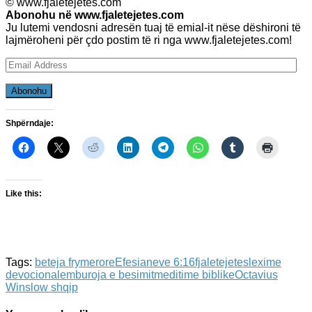
© www.fjaletejetes.com
Abonohu në www.fjaletejetes.com
Ju lutemi vendosni adresën tuaj të emial-it nëse dëshironi të
lajmëroheni për çdo postim të ri nga www.fjaletejetes.com!
Email
Address
Abonohu
Shpërndaje:
Like this:
Tags:
beteja frymerore
Efesianeve 6:16
fjaletejetes
lexime
devocionale
mburoja e besimit
meditime biblike
Octavius
Winslow shqip