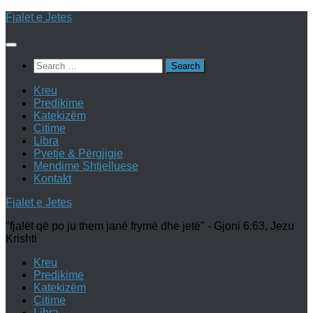
Skip
Fjalet e Jetes
to
content
Search
for:
Kreu
Predikime
Katekizëm
Citime
Libra
Pyetje & Përgjigje
Mendime Shtjelluese
Kontakt
Fjalet e Jetes
"fjalët që po ju them janë frymë dhe jetë" - Gjoni 6:63, Jezu
Krishti
Kreu
Predikime
Katekizëm
Citime
Libra