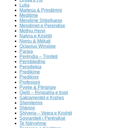
Lutja
Martesa & Prindërimi
Meditime
Mendime Shtjelluese
Mendimet e Perendise
Methju Henri
Natyra e Krishtit
Njeriu & Mëkati
Octavius Winslow
Paraja
Perëndia – Triniteti
Përmbledhje
Perndjekja
Predikime
Predikimi
Profesioni
Pyetje & Përgjigje
Qielli – Ringjallja e trupi
Sakramentet e Kishes
Shenjterimi
Shkrimi
Shlyerja – Vepra e Krishtit
Sovraniteti i Perëndisë
Te Ndryshme