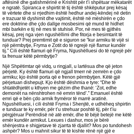
aftësinë dhe gatishmërinë e Krishtit për t’i shpëtuar mëkatarët
e ngratë. Spiranca e shpirtit të tij është shkëputur prej kësaj
të vërtete dhe si rrjedhim është hedhur andej-këndej në detin
e trazuar të dyshimit dhe vajtimit, është në mëshirën e çdo
ere doktrine dhe çdo dallge mosbesimi që mund të hidhet
mbi barkën e tij në mes të stuhisë. Por, në mes të gjithës
kësaj, prej nga vjen ngushëllimi dhe fitorja e besimtarit të
tunduar? Prej premtimit që e siguron se “kur armiku të vijë si
një përmbytje, Fryma e Zotit do të ngrejë një flamur kundër
tij.” Cili është flamuri që Fryma, Ngushëlluesi do të ngrejë për
ta frenuar këtë përmbytje?
Një Shpëtimtar që vidq, u ringjall, u lartësua dhe që jeton
përjetë. Ky është flamuri që ngjall tmerr në zemrën e çdo
armiku; kjo është porta që e frenon përmbytjen. Këtë gjë
përjetuan dishepujt. Kjo është dëshmia e tyre: “Dhe të
shtatëdhjetët u kthyen me gëzim dhe thanë: ‘Zot, edhe
demonët na nënshtrohen në emrin tënd’.” Emanuel është
emri që e bën çdo armik frymëror të marrë aratinë.
Ngushëlluesi, i cili është Fryma i Shenjtë, e udhëheq shpirtin
e tunduar te ky emër, për t’u strehuar poshtë tij, për t’iu
përgjëruar Perëndisë në atë emër, dhe të bëjë betejë me këtë
emër kundër armikut. Lexues i dashur, mos je bërë
shënjestra e shigjetave të zjarrta të djallit? Mos po tundohesh
ashpër? Mos u mahnit sikur të të kishte rënë një gjë e