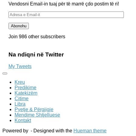
Vendosni Email-in tuaj për të marrë çdo postim të ri!
Adresa
e
Email-
Abonohu
it
Join 986 other subscribers
Na ndiqni në Twitter
My Tweets
Kreu
Predikime
Katekizëm
Citime
Libra
Pyetje & Përgjigje
Mendime Shtjelluese
Kontakt
Powered by
- Designed with the
Hueman theme