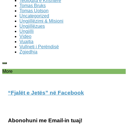
Teologjia e Krishtere
Tomas Bruks
Tomas Uotson
Uncategorized
Ungjillëzimi & Misioni
Ungjillëzues
Ungjilli
Video
Vuajtja
Vullneti i Perëndisë
Zgjedhja
More
“Fjalët e Jetës” në Facebook
Abonohuni me Email-in tuaj!