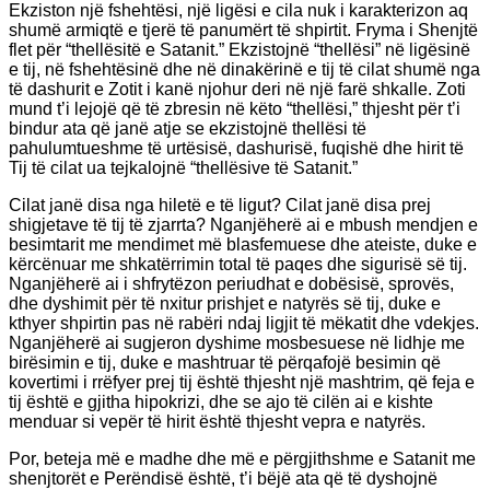
Ekziston një fshehtësi, një ligësi e cila nuk i karakterizon aq
shumë armiqtë e tjerë të panumërt të shpirtit. Fryma i Shenjtë
flet për “thellësitë e Satanit.” Ekzistojnë “thellësi” në ligësinë
e tij, në fshehtësinë dhe në dinakërinë e tij të cilat shumë nga
të dashurit e Zotit i kanë njohur deri në një farë shkalle. Zoti
mund t’i lejojë që të zbresin në këto “thellësi,” thjesht për t’i
bindur ata që janë atje se ekzistojnë thellësi të
pahulumtueshme të urtësisë, dashurisë, fuqishë dhe hirit të
Tij të cilat ua tejkalojnë “thellësive të Satanit.”
Cilat janë disa nga hiletë e të ligut? Cilat janë disa prej
shigjetave të tij të zjarrta? Nganjëherë ai e mbush mendjen e
besimtarit me mendimet më blasfemuese dhe ateiste, duke e
kërcënuar me shkatërrimin total të paqes dhe sigurisë së tij.
Nganjëherë ai i shfrytëzon periudhat e dobësisë, sprovës,
dhe dyshimit për të nxitur prishjet e natyrës së tij, duke e
kthyer shpirtin pas në rabëri ndaj ligjit të mëkatit dhe vdekjes.
Nganjëherë ai sugjeron dyshime mosbesuese në lidhje me
birësimin e tij, duke e mashtruar të përqafojë besimin që
kovertimi i rrëfyer prej tij është thjesht një mashtrim, që feja e
tij është e gjitha hipokrizi, dhe se ajo të cilën ai e kishte
menduar si vepër të hirit është thjesht vepra e natyrës.
Por, beteja më e madhe dhe më e përgjithshme e Satanit me
shenjtorët e Perëndisë është, t’i bëjë ata që të dyshojnë