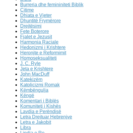
Burreria dhe femininiteti Biblik
Citime
Dhiata e Vjeter
Dhuntitë Frymërore
Drejtësimi
Fete Boterore
Fjalet e Jezusit
Harmonia Raciale
Hedonizmi i Krishtere
Heronjte e Reformimit
Homoseksualiteti
J. C. Ryle
Jeta e Krishtere
John MacDuff
Katekizëm
Katolicizmi Romak
Këmbëngulja
Këngë
Komentari i Biblës
Komuniteti i Kishës
Lavdia e Perëndisë
Letra Drejtuar Hebrenjve
Letra e Jakobit
Libra
Lindja e Re