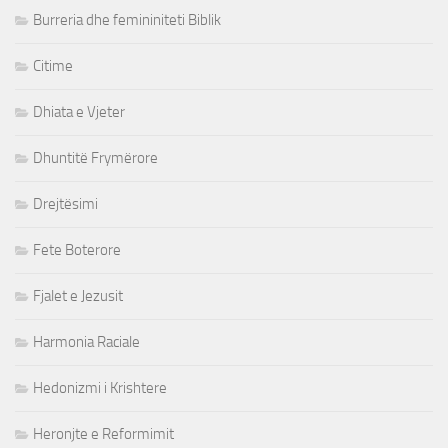
Burreria dhe femininiteti Biblik
Citime
Dhiata e Vjeter
Dhuntitë Frymërore
Drejtësimi
Fete Boterore
Fjalet e Jezusit
Harmonia Raciale
Hedonizmi i Krishtere
Heronjte e Reformimit