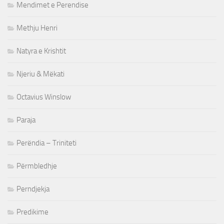
Mendimet e Perendise
Methju Henri
Natyra e Krishtit
Njeriu & Mëkati
Octavius Winslow
Paraja
Perëndia – Triniteti
Përmbledhje
Perndjekja
Predikime