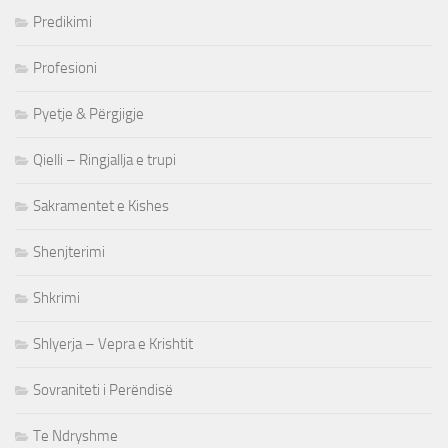
Predikimi
Profesioni
Pyetje & Përgjigje
Qielli – Ringjallja e trupi
Sakramentet e Kishes
Shenjterimi
Shkrimi
Shlyerja – Vepra e Krishtit
Sovraniteti i Perëndisë
Te Ndryshme