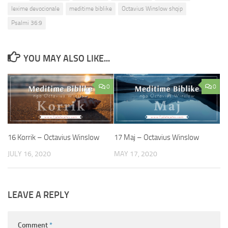
lexime devocionale
meditime biblike
Octavius Winslow shqip
Psalmi 36:9
YOU MAY ALSO LIKE...
0
0
16 Korrik – Octavius Winslow
17 Maj – Octavius Winslow
JULY 16, 2020
MAY 17, 2020
LEAVE A REPLY
Comment
*