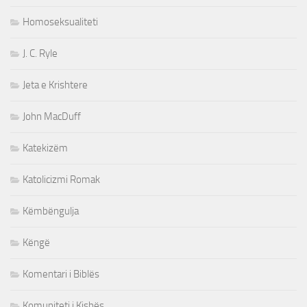
Homoseksualiteti
J. C. Ryle
Jeta e Krishtere
John MacDuff
Katekizëm
Katolicizmi Romak
Këmbëngulja
Këngë
Komentari i Biblës
Komuniteti i Kishës