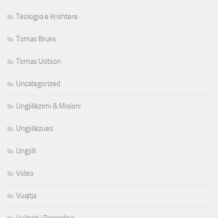
Teologjia e Krishtere
Tomas Bruks
Tomas Uotson
Uncategorized
Ungjillëzimi & Misioni
Ungjillëzues
Ungjilli
Video
Vuajtja