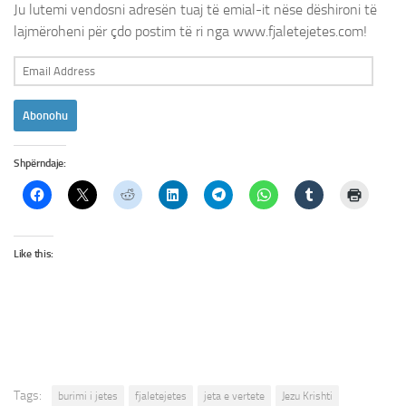
Ju lutemi vendosni adresën tuaj të emial-it nëse dëshironi të
lajmëroheni për çdo postim të ri nga www.fjaletejetes.com!
Email
Address
Abonohu
Shpërndaje:
Like this:
Tags:
burimi i jetes
fjaletejetes
jeta e vertete
Jezu Krishti