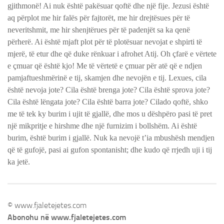
gjithmonë! Ai nuk është pakësuar qoftë dhe një fije. Jezusi është
aq përplot me hir falës për fajtorët, me hir drejtësues për të
neveritshmit, me hir shenjtërues për të padenjët sa ka qenë
përherë. Ai është mjaft plot për të plotësuar nevojat e shpirti të
mjerë, të etur dhe që duke rënkuar i afrohet Atij. Oh çfarë e vërtete
e çmuar që është kjo! Me të vërtetë e çmuar për atë që e ndjen
pamjaftueshmërinë e tij, skamjen dhe nevojën e tij. Lexues, cila
është nevoja jote? Cila është brenga jote? Cila është sprova jote?
Cila është lëngata jote? Cila është barra jote? Cilado qoftë, shko
me të tek ky burim i ujit të gjallë, dhe mos u dëshpëro pasi të pret
një mikpritje e hirshme dhe një furnizim i bollshëm. Ai është
burim, është burim i gjallë. Nuk ka nevojë t’ia mbushësh mendjen
që të gufojë, pasi ai gufon spontanisht; dhe kudo që rrjedh uji i tij
ka jetë.
© www.fjaletejetes.com
Abonohu në www.fjaletejetes.com