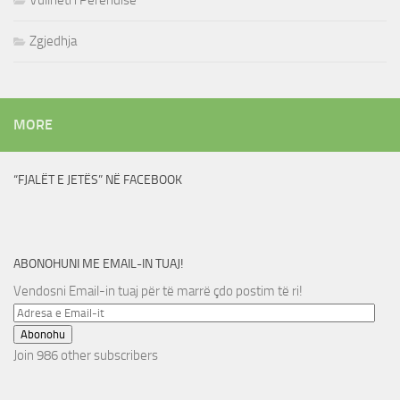
Vullneti i Perëndisë
Zgjedhja
MORE
“FJALËT E JETËS” NË FACEBOOK
ABONOHUNI ME EMAIL-IN TUAJ!
Vendosni Email-in tuaj për të marrë çdo postim të ri!
Adresa
e
Abonohu
Email-
Join 986 other subscribers
it