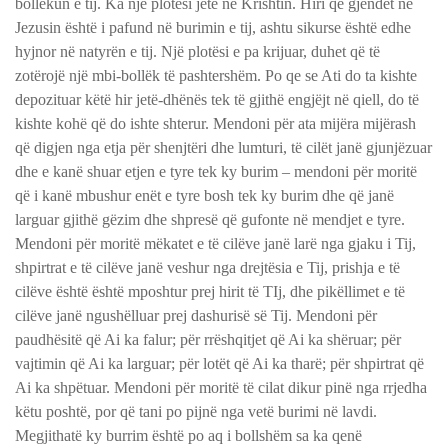
bollëkun e tij. Ka një plotësi jete në Krishtin. Hiri që gjendet në
Jezusin është i pafund në burimin e tij, ashtu sikurse është edhe
hyjnor në natyrën e tij. Një plotësi e pa krijuar, duhet që të
zotërojë një mbi-bollëk të pashtershëm. Po qe se Ati do ta kishte
depozituar këtë hir jetë-dhënës tek të gjithë engjëjt në qiell, do të
kishte kohë që do ishte shterur. Mendoni për ata mijëra mijërash
që digjen nga etja për shenjtëri dhe lumturi, të cilët janë gjunjëzuar
dhe e kanë shuar etjen e tyre tek ky burim – mendoni për moritë
që i kanë mbushur enët e tyre bosh tek ky burim dhe që janë
larguar gjithë gëzim dhe shpresë që gufonte në mendjet e tyre.
Mendoni për moritë mëkatet e të cilëve janë larë nga gjaku i Tij,
shpirtrat e të cilëve janë veshur nga drejtësia e Tij, prishja e të
cilëve është është mposhtur prej hirit të TIj, dhe pikëllimet e të
cilëve janë ngushëlluar prej dashurisë së Tij. Mendoni për
paudhësitë që Ai ka falur; për rrëshqitjet që Ai ka shëruar; për
vajtimin që Ai ka larguar; për lotët që Ai ka tharë; për shpirtrat që
Ai ka shpëtuar. Mendoni për moritë të cilat dikur pinë nga rrjedha
këtu poshtë, por që tani po pijnë nga vetë burimi në lavdi.
Megjithatë ky burrim është po aq i bollshëm sa ka qenë