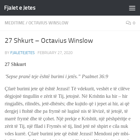
Fjalet e Jetes
Skip to content
MEDITIME
/
OCTAVIUS WINSLOW
0
27 Shkurt – Octavius Winslow
BY
FJALETEJETES
·
FEBRUARY 27, 2020
27 Shkurt
“
Sepse pranë teje është burimi i jetës.” ‭‭Psalmet‬ ‭36:9‬
Çfarë burimi jete që është Jezusi! Të vdekurit, veshët e të cilëve
dëgjojnë tingullin e zërit të Tij, jetojnë. Në Krishtin ka hir – hir
ringjallës, rilindës, jetë-dhënës; dhe kujtdo që i jepet ai hir, ai që
dergjej i ftohtë dhe pa frymë në luginë nis të lëvizë, të jetojë, të
marrë frymë dhe të çohet. Një prekje e Krishtit, një pëshpëritje e
zërit të Tij, një fllad i Frymës së tij, lind jetë në shpirt e cila nuk
vdes kurrë. Çfarë burimi jete që është Jezusi! Mendoni për mbi-