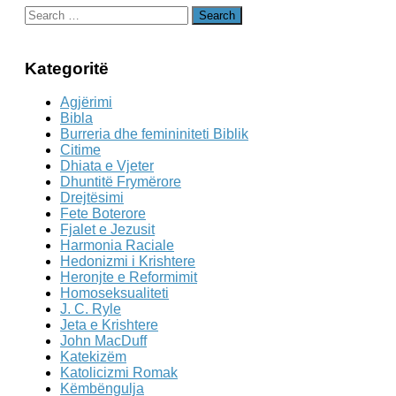
Search
for:
Kategoritë
Agjërimi
Bibla
Burreria dhe femininiteti Biblik
Citime
Dhiata e Vjeter
Dhuntitë Frymërore
Drejtësimi
Fete Boterore
Fjalet e Jezusit
Harmonia Raciale
Hedonizmi i Krishtere
Heronjte e Reformimit
Homoseksualiteti
J. C. Ryle
Jeta e Krishtere
John MacDuff
Katekizëm
Katolicizmi Romak
Këmbëngulja