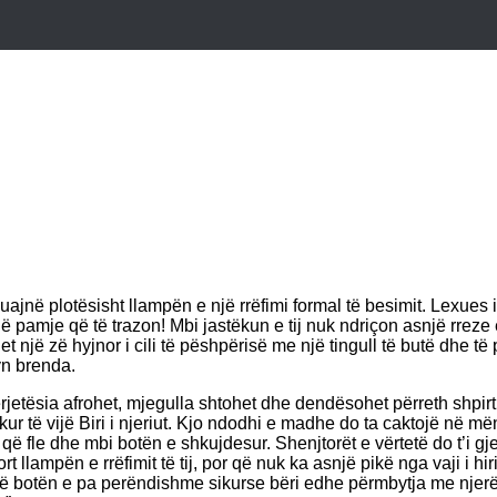
huajnë plotësisht llampën e një rrëfimi formal të besimit. Lexues 
ë pamje që të trazon! Mbi jastëkun e tij nuk ndriçon asnjë rreze
het një zë hyjnor i cili të pëshpërisë me një tingull të butë dhe t
yn brenda.
ërjetësia afrohet, mjegulla shtohet dhe dendësohet përreth shpirti
ur të vijë Biri i njeriut. Kjo ndodhi e madhe do ta caktojë në m
hën që fle dhe mbi botën e shkujdesur. Shenjtorët e vërtetë do t’i
rt llampën e rrëfimit të tij, por që nuk ka asnjë pikë nga vaji i hi
ojë botën e pa perëndishme sikurse bëri edhe përmbytja me njerëz