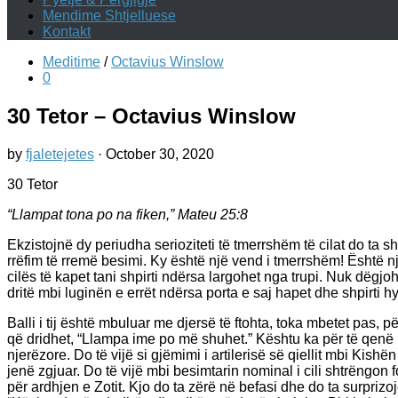
Mendime Shtjelluese
Kontakt
Meditime
/
Octavius Winslow
0
30 Tetor – Octavius Winslow
by
fjaletejetes
·
October 30, 2020
30 Tetor
“Llampat tona po na fiken,” Mateu 25:8
Ekzistojnë dy periudha serioziteti të tmerrshëm të cilat do ta s
rrëfim të rremë besimi. Ky është një vend i tmerrshëm! Është nj
cilës të kapet tani shpirti ndërsa largohet nga trupi. Nuk dëgjo
dritë mbi luginën e errët ndërsa porta e saj hapet dhe shpirti h
Balli i tij është mbuluar me djersë të ftohta, toka mbetet pas, p
që dridhet, “Llampa ime po më shuhet.” Kështu ka për të qenë k
njerëzore. Do të vijë si gjëmimi i artilerisë së qiellit mbi Kis
jenë zgjuar. Do të vijë mbi besimtarin nominal i cili shtrëngon fo
për ardhjen e Zotit. Kjo do ta zërë në befasi dhe do ta surpriz