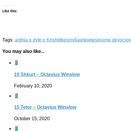
Like this:
Tags:
ardhja e dyte e Krishtit
besimi
fjaletejetes
lexime devocion
You may also like...
0
10 Shkurt – Octavius Winslow
February 10, 2020
0
15 Tetor – Octavius Winslow
October 15, 2020
0