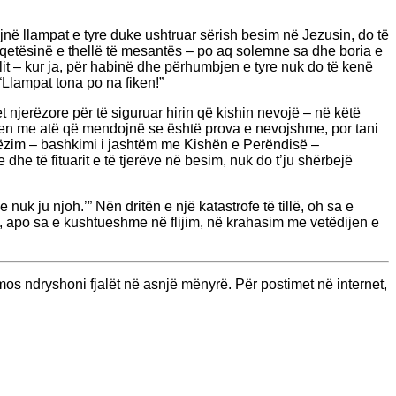
lojnë llampat e tyre duke ushtruar sërish besim në Jezusin, do të
en qetësinë e thellë të mesantës – po aq solemne sa dhe boria e
llit – kur ja, për habinë dhe përhumbjen e tyre nuk do të kenë
“Llampat tona po na fiken!”
imet njerëzore për të siguruar hirin që kishin nevojë – në këtë
ehen me atë që mendojnë se është prova e nevojshme, por tani
agëzim – bashkimi i jashtëm me Kishën e Perëndisë –
e dhe të fituarit e të tjerëve në besim, nuk do t’ju shërbejë
nuk ju njoh.’” Nën dritën e një katastrofe të tillë, oh sa e
l, apo sa e kushtueshme në flijim, në krahasim me vetëdijen e
os ndryshoni fjalët në asnjë mënyrë. Për postimet në internet,