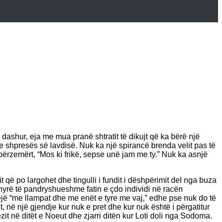
i dashur, eja me mua pranë shtratit të dikujt që ka bërë një
 e shpresës së lavdisë. Nuk ka një spirancë brenda velit pas të
ë përzemërt, “Mos ki frikë, sepse unë jam me ty.” Nuk ka asnjë
t që po largohet dhe tingulli i fundit i dëshpërimit del nga buza
ënyrë të pandryshueshme fatin e çdo individi në racën
 gjejë “me llampat dhe me enët e tyre me vaj,” edhe pse nuk do të
rit, në një gjendje kur nuk e pret dhe kur nuk është i përgatitur
it në ditët e Noeut dhe zjarri ditën kur Loti doli nga Sodoma.