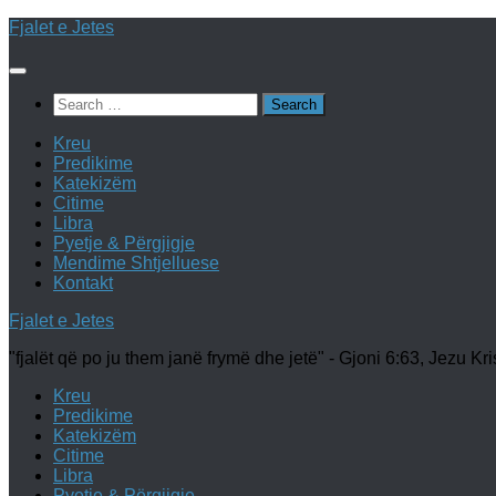
Skip
Fjalet e Jetes
to
content
Search
for:
Kreu
Predikime
Katekizëm
Citime
Libra
Pyetje & Përgjigje
Mendime Shtjelluese
Kontakt
Fjalet e Jetes
"fjalët që po ju them janë frymë dhe jetë" - Gjoni 6:63, Jezu Kri
Kreu
Predikime
Katekizëm
Citime
Libra
Pyetje & Përgjigje