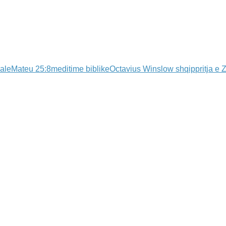
ale
Mateu 25:8
meditime biblike
Octavius Winslow shqip
pritja e Z