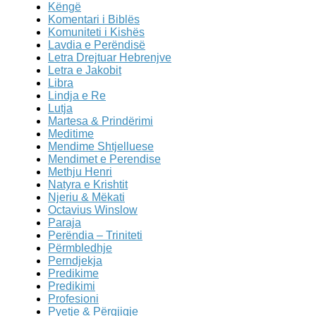
Këngë
Komentari i Biblës
Komuniteti i Kishës
Lavdia e Perëndisë
Letra Drejtuar Hebrenjve
Letra e Jakobit
Libra
Lindja e Re
Lutja
Martesa & Prindërimi
Meditime
Mendime Shtjelluese
Mendimet e Perendise
Methju Henri
Natyra e Krishtit
Njeriu & Mëkati
Octavius Winslow
Paraja
Perëndia – Triniteti
Përmbledhje
Perndjekja
Predikime
Predikimi
Profesioni
Pyetje & Përgjigje