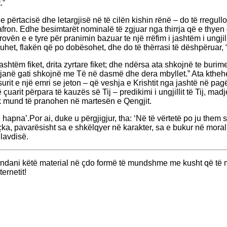
.”
e përtacisë dhe letargjisë në të cilën kishin rënë – do të rregul
 po afron. Edhe besimtarët nominalë të zgjuar nga thirrja që e thy
rovën e e tyre për pranimin bazuar te një rrëfim i jashtëm i ungji
uhet, flakën që po dobësohet, dhe do të thërrasi të dëshpëruar, 
 të jashtëm fiket, drita zyrtare fiket; dhe ndërsa ata shkojnë te bur
që janë gati shkojnë me Të në dasmë dhe dera mbyllet.” Ata kth
rit e një emri se jeton – që veshja e Krishtit nga jashtë në p
çuarit përpara të kauzës së Tij – predikimi i ungjillit të Tij, madj
 mund të pranohen në martesën e Qengjit.
hapna’.Por ai, duke u përgjigjur, tha: ‘Në të vërtetë po ju them se 
çka, pavarësisht sa e shkëlqyer në karakter, sa e bukur në mora
 lavdisë.
ërndani këtë material në çdo formë të mundshme me kusht që të m
ernetit!