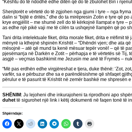
“Kështu do të ndodhë edhe ditën që do të zbulohet Biri i njeriut
Shenjtorët e vërtetë do të zgjohen nga gjumi i tyre – nga fryma 
dalin si “bijtë e dritës,” dhe do ta mirëpresin Zotin e tyre që
krye engjëllit – me shumë zell do të kërkojnë llampat e tyre – p
as edhe një pikë vaji me të cilën ta ushqejnë llampën që po sh
Tani drita intelektuale fiket, drita morale fiket, drita e rrëfimit
mënyrë ia kthejnë shpinën Krishtit – “Dhëndri vjen; dhe ata 
mësojnë – atë që mund ta kenë mësuar tepër vonë! – që të pasu
pjesëmarrja në Darkën e Zotit – përhapja e të vërtetës së Tij, të 
asgjë – veçmas bashkimit me Jezusin me anë të Frymës – nuk
“Më pas erdhën edhe virgjëreshat e tjera, duke thënë: ‘Zot, zot, 
varfër, sa e përbuzur dhe sa e parëndësishme që shfaqet gjith
përulur e të pasurit të Krishtit në zemër bashkë me shpresën e
SHËNIM
: Ju lejoheni dhe inkurajoheni ta riprodhoni apo shp
duhet
të sigurohet një link i këtij dokumenti në faqen tonë të int
Shpërndaje: