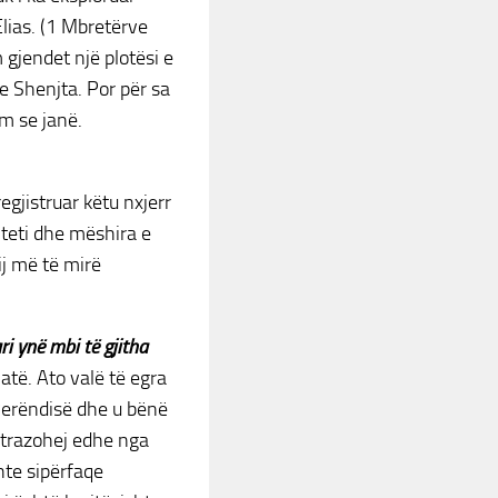
Elias. (1 Mbretërve
gjendet një plotësi e
 Shenjta. Por për sa
m se janë.
egjistruar këtu nxjerr
shteti dhe mëshira e
ij më të mirë
i ynë mbi të gjitha
hatë. Ato valë të egra
 Perëndisë dhe u bënë
a trazohej edhe nga
shte sipërfaqe