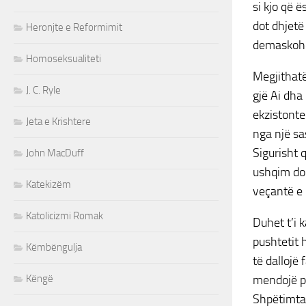
si kjo që 
dot dhjetë 
Heronjte e Reformimit
demaskohe
Homoseksualiteti
Megjithatë
J. C. Ryle
gjë Ai dha 
ekzistonte
Jeta e Krishtere
nga një sa
Sigurisht 
John MacDuff
ushqim do g
Katekizëm
veçantë e 
Katolicizmi Romak
Duhet t’i 
pushtetit 
Këmbëngulja
të dallojë 
Këngë
mendojë pë
Shpëtimtar