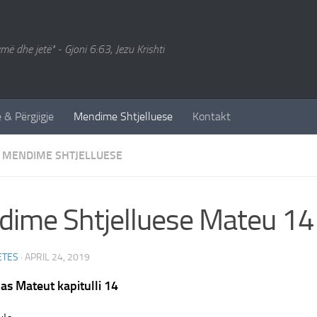
ymë dhe jetë" - Gjoni 6:63, Jezu Krishti
 & Përgjigje
Mendime Shtjelluese
Kontakt
MENDIME SHTJELLUESE
ime Shtjelluese Mateu 14
ETES
·
APRIL 24, 2019
ipas Mateut kapitulli 14