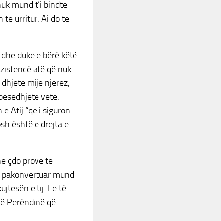
nuk mund t’i bindte
 të urritur. Ai do të
 dhe duke e bërë këtë
ekzistencë atë që nuk
dhjetë mijë njerëz,
 pesëdhjetë vetë.
e Atij “që i siguron
josh është e drejta e
në çdo provë të
r e pakonvertuar mund
ujtesën e tij. Le të
ojë Perëndinë që