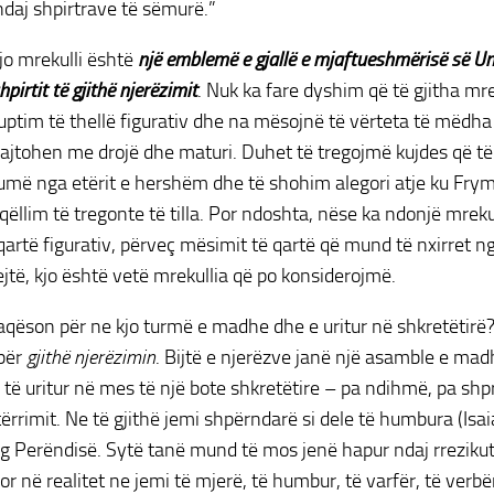
daj shpirtrave të sëmurë.”
kjo mrekulli është
një emblemë e gjallë e mjaftueshmërisë së Ungj
hpirtit të gjithë njerëzimit
. Nuk ka fare dyshim që të gjitha mre
uptim të thellë figurativ dhe na mësojnë të vërteta të mëdha
rajtohen me drojë dhe maturi. Duhet të tregojmë kujdes që 
umë nga etërit e hershëm dhe të shohim alegori atje ku Fry
qëllim të tregonte të tilla. Por ndoshta, nëse ka ndonjë mrekull
qartë figurativ, përveç mësimit të qartë që mund të nxirret ng
ejtë, kjo është vetë mrekullia që po konsiderojmë.
aqëson për ne kjo turmë e madhe dhe e uritur në shkretëtirë?
për
gjithë njerëzimin
. Bijtë e njerëzve janë një asamble e ma
të uritur në mes të një bote shkretëtire – pa ndihmë, pa sh
tërrimit. Ne të gjithë jemi shpërndarë si dele të humbura (Isai
rg Perëndisë. Sytë tanë mund të mos jenë hapur ndaj rrezikut
or në realitet ne jemi të mjerë, të humbur, të varfër, të verbë