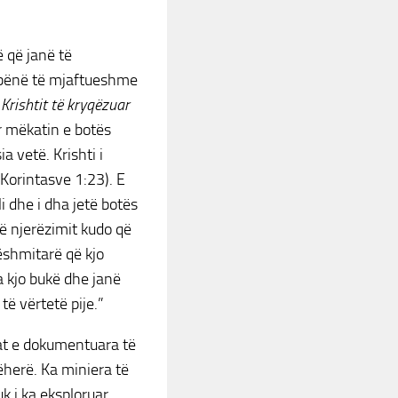
ë që janë të
u bënë të mjaftueshme
 Krishtit të kryqëzuar
ër mëkatin e botës
a vetë. Krishti i
 Korintasve 1:23). E
i dhe i dha jetë botës
të njerëzimit kudo që
ëshmitarë që kjo
a kjo bukë dhe janë
ë vërtetë pije.”
rat e dokumentuara të
jëherë. Ka miniera të
uk i ka eksploruar