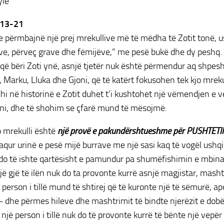
yle
:13-21
e përmbajnë një prej mrekullive më të mëdha të Zotit tonë, 
ve, përveç grave dhe fëmijëve,” me pesë bukë dhe dy peshq. 
 që bëri Zoti ynë, asnjë tjetër nuk është përmendur aq shpes
, Marku, Lluka dhe Gjoni, që të katërt fokusohen tek kjo mreku
hi në historinë e Zotit duhet t’i kushtohet një vëmendjen e 
ani, dhe të shohim se çfarë mund të mësojmë.
jo mrekulli është
një provë e pakundërshtueshme për PUSHTETIN 
aqur urinë e pesë mijë burrave me një sasi kaq të vogël ushq
do të ishte qartësisht e pamundur pa shumëfishimin e mbin
një gjë të ilën nuk do ta provonte kurrë asnjë magjistar, masht
person i tillë mund të shtirej që të kuronte një të sëmurë, apo
– dhe përmes hileve dhe mashtrimit të bindte njerëzit e dobët
 një person i tillë nuk do të provonte kurrë të bënte një vep