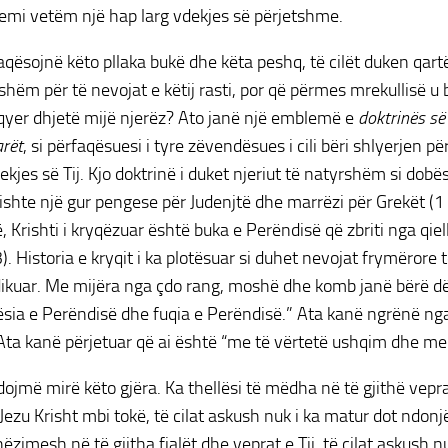
jemi vetëm një hap larg vdekjes së përjetshme.
aqësojnë këto pllaka bukë dhe këta peshq, të cilët duken qart
hëm për të nevojat e këtij rasti, por që përmes mrekullisë 
qyer dhjetë mijë njerëz? Ato janë një emblemë e
doktrinës së
rët
, si përfaqësuesi i tyre zëvendësues i cili bëri shlyerjen p
jes së Tij. Kjo doktrinë i duket njeriut të natyrshëm si dobësi
ishte një gur pengese për Judenjtë dhe marrëzi për Grekët (1
, Krishti i kryqëzuar është buka e Perëndisë që zbriti nga qiell
3). Historia e kryqit i ka plotësuar si duhet nevojat frymërore 
ikuar. Me mijëra nga çdo rang, moshë dhe komb janë bërë d
ësia e Perëndisë dhe fuqia e Perëndisë.” Ata kanë ngrënë ng
Ata kanë përjetuar që ai është “me të vërtetë ushqim dhe me t
dojmë mirë këto gjëra. Ka thellësi të mëdha në të gjithë vep
 Jezu Krisht mbi tokë, të cilat askush nuk i ka matur dot ndon
ëzimesh në të gjitha fjalët dhe veprat e Tij, të cilat askush n