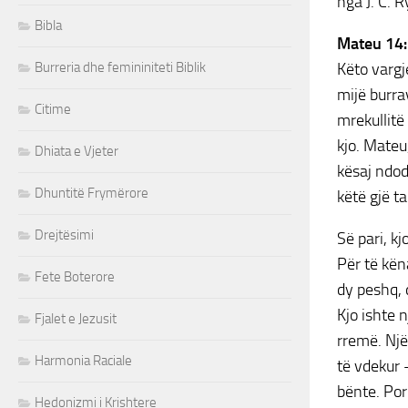
nga J. C. R
Bibla
Mateu 14
Burreria dhe femininiteti Biblik
Këto vargj
mijë burra
Citime
mrekullitë
kjo. Mateu
Dhiata e Vjeter
kësaj ndod
Dhuntitë Frymërore
këtë gjë t
Drejtësimi
Së pari, k
Për të kën
Fete Boterore
dy peshq, 
Kjo ishte 
Fjalet e Jezusit
rremë. Një 
Harmonia Raciale
të vdekur 
bënte. Por
Hedonizmi i Krishtere