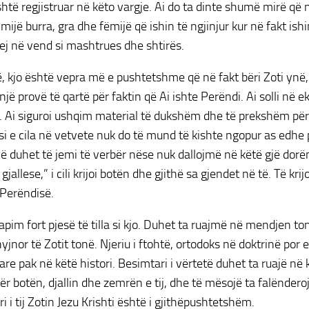
është regjistruar në këto vargje. Ai do ta dinte shumë mirë që 
mijë burra, gra dhe fëmijë që ishin të ngjinjur kur në fakt ishin
j në vend si mashtrues dhe shtirës.
, kjo është vepra më e pushtetshme që në fakt bëri Zoti ynë,
një provë të qartë për faktin që Ai ishte Perëndi. Ai solli në 
. Ai siguroi ushqim material të dukshëm dhe të prekshëm për 
si e cila në vetvete nuk do të mund të kishte ngopur as edhe
që duhet të jemi të verbër nëse nuk dallojmë në këtë gjë dorën 
jallese,” i cili krijoi botën dhe gjithë sa gjendet në të. Të kri
Perëndisë.
kapim fort pjesë të tilla si kjo. Duhet ta ruajmë në mendjen to
hyjnor të Zotit tonë. Njeriu i ftohtë, ortodoks në doktrinë po
fare pak në këtë histori. Besimtari i vërtetë duhet ta ruajë në k
r botën, djallin dhe zemrën e tij, dhe të mësojë ta falënder
i i tij Zotin Jezu Krishti është i gjithëpushtetshëm.