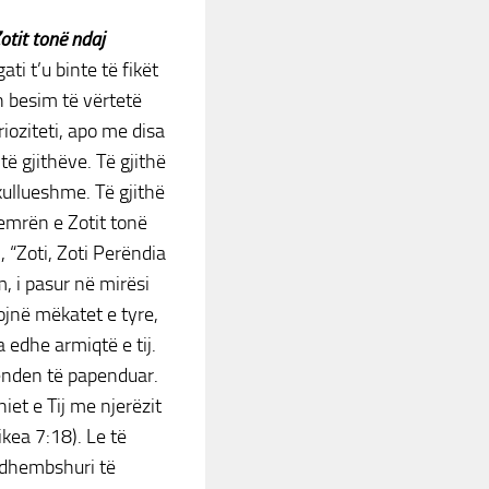
tit tonë ndaj
ti t’u binte të fikët
n besim të vërtetë
ioziteti, apo me disa
të gjithëve. Të gjithë
ullueshme. Të gjithë
zemrën e Zotit tonë
, “Zoti, Zoti Perëndia
 i pasur në mirësi
tojnë mëkatet e tyre,
 edhe armiqtë e tij.
jenden të papenduar.
iet e Tij me njerëzit
kea 7:18). Le të
e dhembshuri të