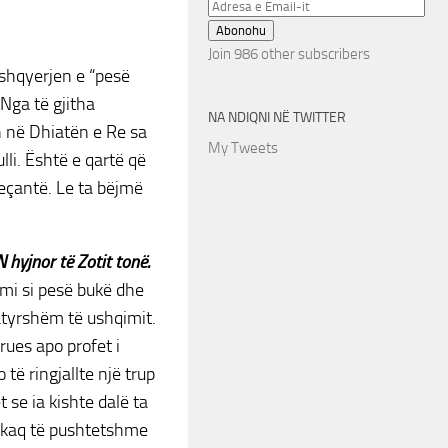
Adresa
e
Abonohu
Email-
Join 986 other subscribers
ushqyerjen e “pesë
it
Nga të gjitha
NA NDIQNI NË TWITTER
h në Dhiatën e Re sa
My Tweets
lli. Është e qartë që
veçantë. Le ta bëjmë
hyjnor të Zotit tonë.
imi si pesë bukë dhe
atyrshëm të ushqimit.
rues apo profet i
 të ringjallte një trup
 se ia kishte dalë ta
ër kaq të pushtetshme