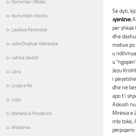
Komentari i Biblës
Së dyti, kj
Komuniteti i Kishës
njerëzve.
Ai
për shkak 
Lavdia e Perëndisë
dhe dashur
Letra Drejtuar Hebrenjve
motive po 
u ndihmuan
Letra e Jakobit
u “ngopën”
Jezu Krish
Libra
i përjetsh
Lindja e Re
dhe në besn
apo t’i sh
Lutja
Askush nuk
Mirësia e 
Martesa & Prindërimi
mbi tokë, 
Meditime
përpiqemi 