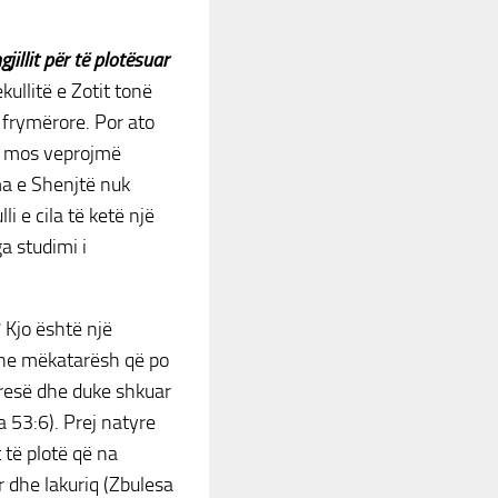
illit për të plotësuar
kullitë e Zotit tonë
 frymërore. Por ato
të mos veprojmë
ma e Shenjtë nuk
i e cila të ketë një
a studimi i
 Kjo është një
dhe mëkatarësh që po
presë dhe duke shkuar
a 53:6). Prej natyre
 të plotë që na
r dhe lakuriq (Zbulesa