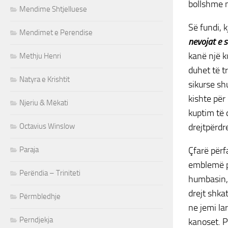
bollshme n
Mendime Shtjelluese
Së fundi, 
Mendimet e Perendise
nevojat e s
kanë një k
Methju Henri
duhet të t
Natyra e Krishtit
sikurse sh
kishte për 
Njeriu & Mëkati
kuptim të 
Octavius Winslow
drejtpërdr
Paraja
Çfarë përf
emblemë 
Perëndia – Triniteti
humbasin, 
drejt shka
Përmbledhje
ne jemi la
Perndjekja
kanoset. P