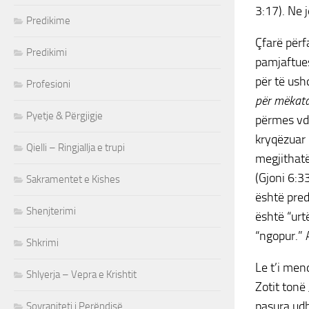
3:17). Ne 
Predikime
Çfarë përf
Predikimi
pamjaftues
për të ush
Profesioni
për mëkata
Pyetje & Përgjigje
përmes vdek
kryqëzuar 
Qielli – Ringjallja e trupi
megjithatë
(Gjoni 6:3
Sakramentet e Kishes
është pred
Shenjterimi
është “urt
“ngopur.” 
Shkrimi
Le t’i men
Shlyerja – Vepra e Krishtit
Zotit tonë
pasura udh
Sovraniteti i Perëndisë