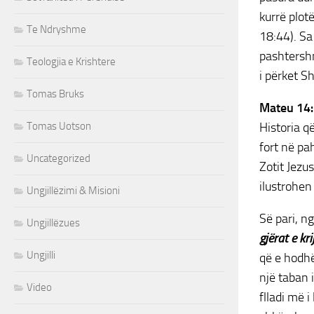
kurrë plotë
Te Ndryshme
18:44). Sa
pashtershm
Teologjia e Krishtere
i përket S
Tomas Bruks
Mateu 14
Tomas Uotson
Historia q
fort në pa
Uncategorized
Zotit Jezu
ilustrohe
Ungjillëzimi & Misioni
Së pari, n
Ungjillëzues
gjërat e kr
Ungjilli
që e hodhë
një taban 
Video
flladi më i