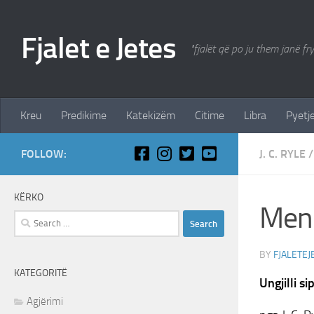
Skip to content
Fjalet e Jetes
"fjalët që po ju them janë fr
Kreu
Predikime
Katekizëm
Citime
Libra
Pyetje
FOLLOW:
J. C. RYLE
/
KËRKO
Mend
Search
for:
BY
FJALETEJ
KATEGORITË
Ungjilli s
Agjërimi