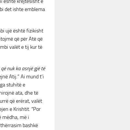
i është krejtësisht e
bi det ishte emblema
i ujë është fizikisht
jtojmë që për Atë që
mbi valët e tij kur të
ë që nuk ka asnjë gjë të
ejnë Atij.” Ai mund t’i
nga stuhitë e
irojnë ata, dhe të
urrë që erërat, valët
jen e Krishtit. “Por
të mëdha, më i
ë thërrasim bashkë