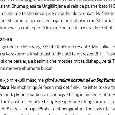
sisht. Shumë pjesë të Ungjillit janë si reja që pa shërbëtori i 
 më shumë ta shohim aq më e madhe do të duket. Në Shkrim 
e. Shkrimet e tjera duken bajate në krahasim me Shkrimet e
hkrimeve, sa më tepër t’i lexojmë aq më të pasura do të shohi
:22-36
ë gjendet në këto vargje është tepër interesante. Mrekullia e r
h si karakterin e Krishtit ashtu dhe atë të njerëzve të Tij. Pu
s si dhe përzierja e besimit dhe mosbesimit të dishepujve të T
n në mënyrë shumë të bukur.
ga kjo mrekulli mësojmë
çfarë sundimi absolut që ka Shpëtimtar
ijuara
. Ne shohim që Ai “ecën mbi det,” sikur të ishte tokë e t
n andej këndej barkën e dishepujve të Tij, iu bindën Birit të
i fortë poshtë këmbëve të Tij. Kjo sipërfaqe e lëngshme e cil
 lehtë i erës, i mbajti këmbët e Shpengimitarit tonë sikur të i