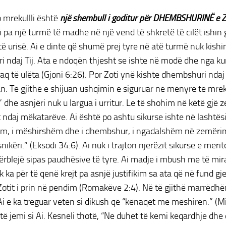
o mrekullli është
një shembull i goditur për DHEMBSHURINË e Zo
 pa një turmë të madhe në një vend të shkretë të cilët ishin ga
të urisë. Ai e dinte që shumë prej tyre në atë turmë nuk kishi
i ndaj Tij. Ata e ndoqën thjesht se ishte në modë dhe nga kur
aq të ulëta (Gjoni 6:26). Por Zoti ynë kishte dhembshuri ndaj 
. Të gjithë e shijuan ushqimin e siguruar në mënyrë të mrek
 dhe asnjëri nuk u largua i urritur. Le të shohim në këtë gjë 
t ndaj mëkatarëve. Ai është po ashtu sikurse ishte në lashtësi
ëm, i mëshirshëm dhe i dhembshur, i ngadalshëm në zemërim,
ikëri.” (Eksodi 34:6). Ai nuk i trajton njerëzit sikurse e meri
përblejë sipas paudhësive të tyre. Ai madje i mbush me të mira
 ka për të qenë krejt pa asnjë justifikim sa ata që në fund g
Zotit i prin në pendim (Romakëve 2:4). Në të gjithë marrëdhën
Ai e ka treguar veten si dikush që “kënaqet me mëshirën.” (Mi
të jemi si Ai. Kesneli thotë, “Ne duhet të kemi keqardhje dh