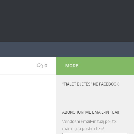
0
MORE
“FJALËT E JETËS” NË FACEBOOK
ABONOHUNI ME EMAIL-IN TUAJ!
Vendosni Email-in tuaj për të
marrë çdo postim të ri!