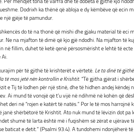
 Për mendjet tona të varfra dhe të dobëta e gjithë kjo ndodh
ueshme. Dodrixh ka thënë që abloja e dy këmbëve që ecin m
 e një gjëje të pamundur.
 shkencës do të na thonë që mishi dhe gjaku material të eci mb
. Ne na mjafton të dimë që kjo gjë ndodhi. Na mjafton të ku
tin në fillim, duhet të ketë qenë përsosmërisht e lehtë të ecte 
 Ai.
urajim për të gjithë të krishterët e vërtetë.
Le ta dinë të gjith
ila të mos jetë nën kontrollin e Krishtit
. “Të gjitha gjërat i shërb
ëzit e Tij të lodhen për një stinë, dhe të hidhen andej këndej 
v. Ai mund të vonojë që t’u vijë në ndihmë në kohën që dësh
het deri në “rojen e katërt të natës.” Por le të mos harrojnë k
 janë shërbëtorë të Krishtit. Ato nuk mund të lëvizin dot pa le
ndet shumë të larta është më i fuqishëm së zërat e ujërave 
e baticat e detit.” (Psalmi 93:4). A tundohemi ndonjëherë t