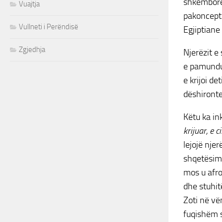
shkëmbore.
Vuajtja
pakoncept
Vullneti i Perëndisë
Egjiptiane
Zgjedhja
Njerëzit e
e pamundur
e krijoi de
dëshironte
Këtu ka ink
krijuar, e c
lejojë njer
shqetësime
mos u afro
dhe stuhitë
Zoti në vë
fuqishëm s