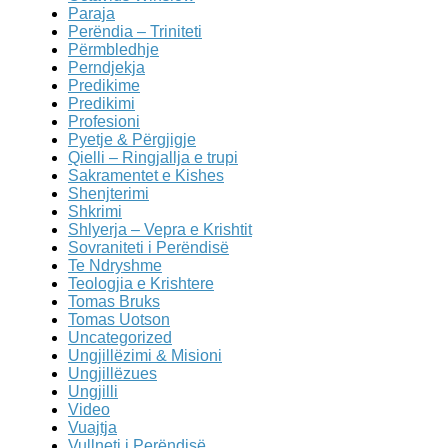
Paraja
Perëndia – Triniteti
Përmbledhje
Perndjekja
Predikime
Predikimi
Profesioni
Pyetje & Përgjigje
Qielli – Ringjallja e trupi
Sakramentet e Kishes
Shenjterimi
Shkrimi
Shlyerja – Vepra e Krishtit
Sovraniteti i Perëndisë
Te Ndryshme
Teologjia e Krishtere
Tomas Bruks
Tomas Uotson
Uncategorized
Ungjillëzimi & Misioni
Ungjillëzues
Ungjilli
Video
Vuajtja
Vullneti i Perëndisë