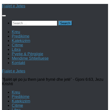
Skip
Fjalet e Jetes
to
content
Search
for:
Kreu
Predikime
Katekizëm
Citime
Libra
Pyetje & Përgjigje
Mendime Shtjelluese
Kontakt
Fjalet e Jetes
"fjalët që po ju them janë frymë dhe jetë" - Gjoni 6:63, Jezu
Krishti
Kreu
Predikime
Katekizëm
Citime
Libra