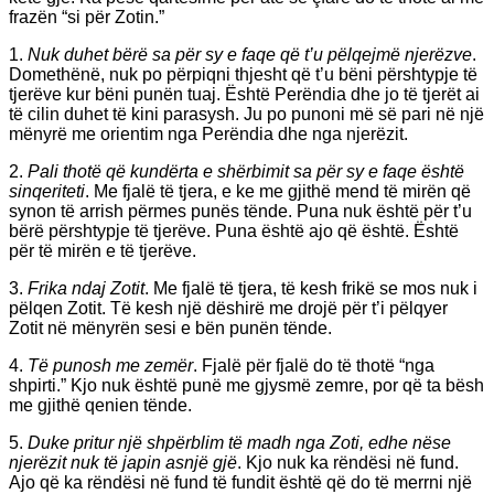
frazën “si për Zotin.”
1.
Nuk duhet bërë sa për sy e faqe që t’u pëlqejmë njerëzve
.
Domethënë, nuk po përpiqni thjesht që t’u bëni përshtypje të
tjerëve kur bëni punën tuaj. Është Perëndia dhe jo të tjerët ai
të cilin duhet të kini parasysh. Ju po punoni më së pari në një
mënyrë me orientim nga Perëndia dhe nga njerëzit.
2.
Pali thotë që kundërta e shërbimit sa për sy e faqe është
sinqeriteti
. Me fjalë të tjera, e ke me gjithë mend të mirën që
synon të arrish përmes punës tënde. Puna nuk është për t’u
bërë përshtypje të tjerëve. Puna është ajo që është. Është
për të mirën e të tjerëve.
3.
Frika ndaj Zotit
. Me fjalë të tjera, të kesh frikë se mos nuk i
pëlqen Zotit. Të kesh një dëshirë me drojë për t’i pëlqyer
Zotit në mënyrën sesi e bën punën tënde.
4.
Të punosh me zemër
. Fjalë për fjalë do të thotë “nga
shpirti.” Kjo nuk është punë me gjysmë zemre, por që ta bësh
me gjithë qenien tënde.
5.
Duke pritur një shpërblim të madh nga Zoti, edhe nëse
njerëzit nuk të japin asnjë gjë
. Kjo nuk ka rëndësi në fund.
Ajo që ka rëndësi në fund të fundit është që do të merrni një