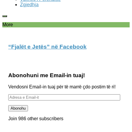
Zgjedhja
More
“Fjalët e Jetës” në Facebook
Abonohuni me Email-in tuaj!
Vendosni Email-in tuaj për të marrë çdo postim të ri!
Adresa
e
Email-
Abonohu
it
Join 986 other subscribers