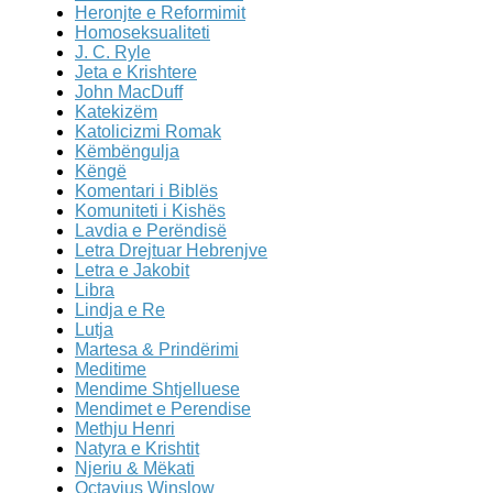
Heronjte e Reformimit
Homoseksualiteti
J. C. Ryle
Jeta e Krishtere
John MacDuff
Katekizëm
Katolicizmi Romak
Këmbëngulja
Këngë
Komentari i Biblës
Komuniteti i Kishës
Lavdia e Perëndisë
Letra Drejtuar Hebrenjve
Letra e Jakobit
Libra
Lindja e Re
Lutja
Martesa & Prindërimi
Meditime
Mendime Shtjelluese
Mendimet e Perendise
Methju Henri
Natyra e Krishtit
Njeriu & Mëkati
Octavius Winslow