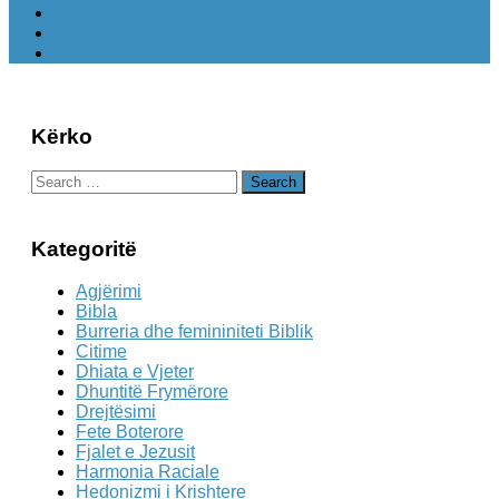
Kërko
Search
for:
Kategoritë
Agjërimi
Bibla
Burreria dhe femininiteti Biblik
Citime
Dhiata e Vjeter
Dhuntitë Frymërore
Drejtësimi
Fete Boterore
Fjalet e Jezusit
Harmonia Raciale
Hedonizmi i Krishtere