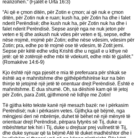
realizohen.” (Fjalët e Urta 16:3)
“Ai që e çmon ditën, për Zotin e çmon; ai që nuk e çmon
ditën, për Zotin nuk e ruan; kush ha, për Zotin ha dhe i falet
nderit Perëndisë; dhe kush nuk ha, për Zotin nuk ha dhe i
falet nderit Perëndisë. Sepse asnjë nga ne nuk jeton për
veten e tij dhe askush nuk vdes për veten e tij, sepse, edhe
nëse rrojmë, rrojmë për Zotin; edhe nëse vdesim, vdesim për
Zotin; pra, edhe po të rrojmë ose të vdesim, të Zotit jemi.
Sepse për këtë edhe vdiq Krishti dhe u ngjall e u kthye në
jetë: që të zotërojë edhe mbi të vdekurit, edhe mbi të gjallët.”
(Romakëve 14:6-9)
Kjo është një nga pjesët e mia të preferuara për shkak se
është aq e mahnitshme dhe gjithëpërfshirëse kur na bën
thirrje të jetojmë një jetë të orientuar drejt Perëndisë. Është e
mahnitshme. E dua shumë. Oh, sa dëshirë kam që të jetoj
për Zotin, para Zotit, gjithmonë në lidhje me Zotin!
Të gjitha këto tekste kanë një mesazh bazë: ne i përkasim
Perëndisë; nuk i përkasim vetes. Gjithçka që bëjmë, nga
mëngjesi deri në mbrëmje, duhet të bëhet në një mënyrë të
orientuar drejt Perëndisë, përpara fytyrës së Tij, duke u
mbështetur tek hiri i Tij, duke u drejtuar prej vullnetit të Tij,
dhe duke synuar që ta bëjmë Atë të duket madhështor dhe i