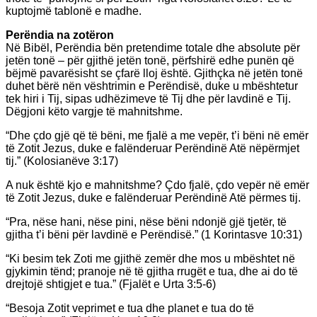
kuptojmë tablonë e madhe.
Perëndia na zotëron
Në Bibël, Perëndia bën pretendime totale dhe absolute për
jetën tonë – për gjithë jetën tonë, përfshirë edhe punën që
bëjmë pavarësisht se çfarë lloj është. Gjithçka në jetën tonë
duhet bërë nën vështrimin e Perëndisë, duke u mbështetur
tek hiri i Tij, sipas udhëzimeve të Tij dhe për lavdinë e Tij.
Dëgjoni këto vargje të mahnitshme.
“Dhe çdo gjë që të bëni, me fjalë a me vepër, t’i bëni në emër
të Zotit Jezus, duke e falënderuar Perëndinë Atë nëpërmjet
tij.” (Kolosianëve 3:17)
A nuk është kjo e mahnitshme? Çdo fjalë, çdo vepër në emër
të Zotit Jezus, duke e falënderuar Perëndinë Atë përmes tij.
“Pra, nëse hani, nëse pini, nëse bëni ndonjë gjë tjetër, të
gjitha t’i bëni për lavdinë e Perëndisë.” (1 Korintasve 10:31)
“Ki besim tek Zoti me gjithë zemër dhe mos u mbështet në
gjykimin tënd; pranoje në të gjitha rrugët e tua, dhe ai do të
drejtojë shtigjet e tua.” (Fjalët e Urta 3:5-6)
“Besoja Zotit veprimet e tua dhe planet e tua do të