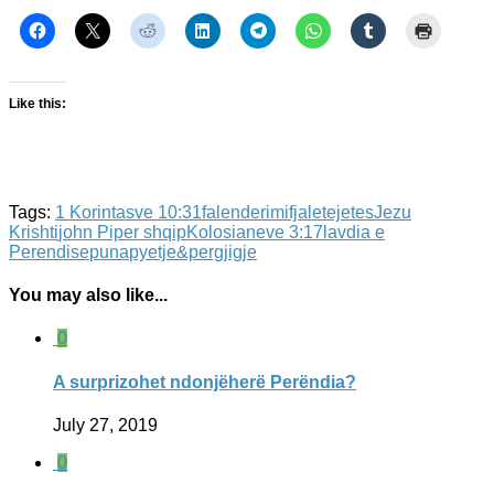
Like this:
Tags:
1 Korintasve 10:31
falenderimi
fjaletejetes
Jezu
Krishti
john Piper shqip
Kolosianeve 3:17
lavdia e
Perendise
puna
pyetje&pergjigje
You may also like...
0
A surprizohet ndonjëherë Perëndia?
July 27, 2019
0