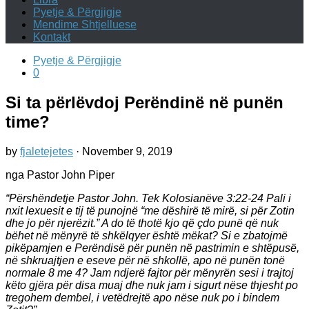
Pyetje & Përgjigje
Mendime Shtjelluese
Kontakt
Pyetje & Përgjigje
0
Si ta përlëvdoj Perëndinë në punën
time?
by
fjaletejetes
·
November 9, 2019
nga Pastor John Piper
“Përshëndetje Pastor John. Tek Kolosianëve 3:22-24 Pali i
nxit lexuesit e tij të punojnë “me dëshirë të mirë, si për Zotin
dhe jo për njerëzit.” A do të thotë kjo që çdo punë që nuk
bëhet në mënyrë të shkëlqyer është mëkat? Si e zbatojmë
pikëpamjen e Perëndisë për punën në pastrimin e shtëpusë,
në shkruajtjen e eseve për në shkollë, apo në punën tonë
normale 8 me 4? Jam ndjerë fajtor për mënyrën sesi i trajtoj
këto gjëra për disa muaj dhe nuk jam i sigurt nëse thjesht po
tregohem dembel, i vetëdrejtë apo nëse nuk po i bindem