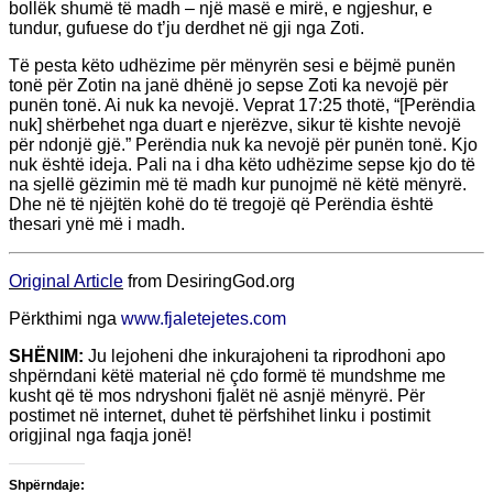
bollëk shumë të madh – një masë e mirë, e ngjeshur, e
tundur, gufuese do t’ju derdhet në gji nga Zoti.
Të pesta këto udhëzime për mënyrën sesi e bëjmë punën
tonë për Zotin na janë dhënë jo sepse Zoti ka nevojë për
punën tonë. Ai nuk ka nevojë. Veprat 17:25 thotë, “[Perëndia
nuk] shërbehet nga duart e njerëzve, sikur të kishte nevojë
për ndonjë gjë.” Perëndia nuk ka nevojë për punën tonë. Kjo
nuk është ideja. Pali na i dha këto udhëzime sepse kjo do të
na sjellë gëzimin më të madh kur punojmë në këtë mënyrë.
Dhe në të njëjtën kohë do të tregojë që Perëndia është
thesari ynë më i madh.
Original Article
from DesiringGod.org
Përkthimi nga
www.fjaletejetes.com
SHËNIM:
Ju lejoheni dhe inkurajoheni ta riprodhoni apo
shpërndani këtë material në çdo formë të mundshme me
kusht që të mos ndryshoni fjalët në asnjë mënyrë. Për
postimet në internet, duhet të përfshihet linku i postimit
origjinal nga faqja jonë!
Shpërndaje: