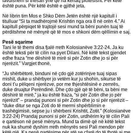
lavdishëm si thesari ynë që na kënaq plotësisht. Për këtë
është puna. Për këtë është e gjithë jeta.
Në librin tim Mos e Shko Dëm Jetën është një kapitull i
titulluar “Si ta madhërojmë Krishtin nga ora 8 në orën 4.” Ai
kapitull përpiqet të trajtojë sesi mund ta bëni punën tuaj të
përditshme në mënyrë që të mos e shkoni dëm qëllimin e saj.
Pesë sqarime
Tani le të themi disa fjalë rreth Kolosianëve 3:22-24. Ja ku
është teksti për të cilin na pyet Dilani. Në këtë tekst gjendet
edhe fraza “me dëshirë të mirë si për Zotin dhe jo si për
njerëzit.” Vargjet thonë,
“Ju shërbëtorë, binduni në çdo gjë zotërinjve tuaj sipas
mishit, duke u shërbyer jo vetëm kur ju shohin, sikurse të
doni t’u pëlqeni njerëzve, por me thjeshtësinë e zemrës,
duke druajtur Perëndinë. Dhe çdo gjë që të bëni, ta bëni me
dëshirë të mirë,” ja ku është fraza, “si për Zotin dhe jo për
njerëzit” – prandaj punoni si për Zotin dhe jo si për njerëzit –
“duke ditur se nga Zoti do të merrni shpërblimin e
trashëgimisë, sepse ju i shërbeni Krishtit, Zotit.” (Kolosianëve
3:22-24) Prandaj punoni si për Zotin, urdhërim ky të cilin Pali
e qartëson në pesë mënyra. Mund ta dimë që në këtë tekst
nuk ka shumë dyshim rreth mënyrës sesi Pali mendon për
këtë gjë. Ka pesë qartësime për atë se çfarë do të thotë ai me