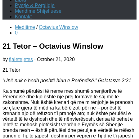
Pyetje & Përgjigje
Mendime Shtjelluese
Kontakt
Meditime
/
Octavius Winslow
0
21 Tetor – Octavius Winslow
by
fjaletejetes
·
October 21, 2020
21 Tetor
“Unë nuk e hedh poshtë hirin e Perëndisë.” Galatasve 2:21
Ka shumë përulësi të rreme mes shumë shenjtorëve të
Perëndisë dhe kjo është një prej formave të saj më të
zakonshme. Nuk është krenari që me mirënjohje të pranosh
se çfarë gjëra të mëdha ka bërë zoti për ne – por është
krenaria ajo që refuzon t’i pranojë ato; nuk është përulësi e
vërtetë të të dyshosh dhe të nënvlerësosh, derisa të bëhet e
lehtë ta mohosh plotësisht veprën e Frymës së Shenjte
brenda nesh – është përulësi dhe përulje e vërtetë të rrëfesh
punën e Tij, të japësh dëshmi për veprën e Tij dhe t’i japësh