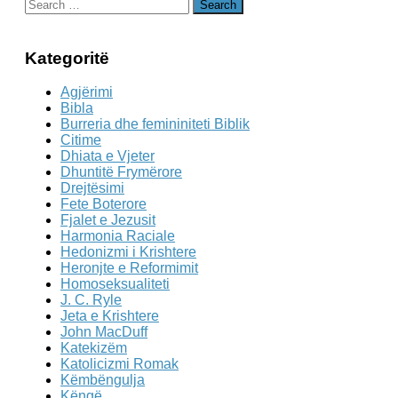
Search
for:
Kategoritë
Agjërimi
Bibla
Burreria dhe femininiteti Biblik
Citime
Dhiata e Vjeter
Dhuntitë Frymërore
Drejtësimi
Fete Boterore
Fjalet e Jezusit
Harmonia Raciale
Hedonizmi i Krishtere
Heronjte e Reformimit
Homoseksualiteti
J. C. Ryle
Jeta e Krishtere
John MacDuff
Katekizëm
Katolicizmi Romak
Këmbëngulja
Këngë