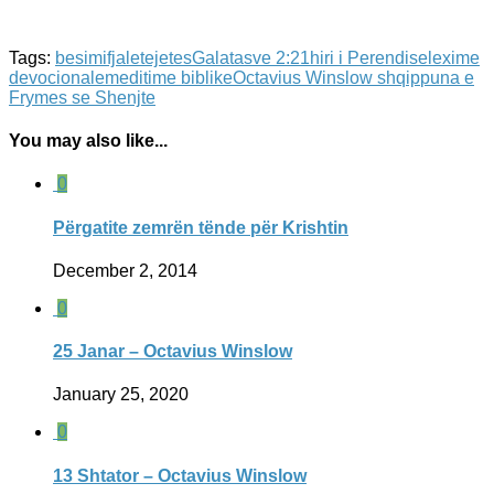
Tags:
besimi
fjaletejetes
Galatasve 2:21
hiri i Perendise
lexime
devocionale
meditime biblike
Octavius Winslow shqip
puna e
Frymes se Shenjte
You may also like...
0
Përgatite zemrën tënde për Krishtin
December 2, 2014
0
25 Janar – Octavius Winslow
January 25, 2020
0
13 Shtator – Octavius Winslow