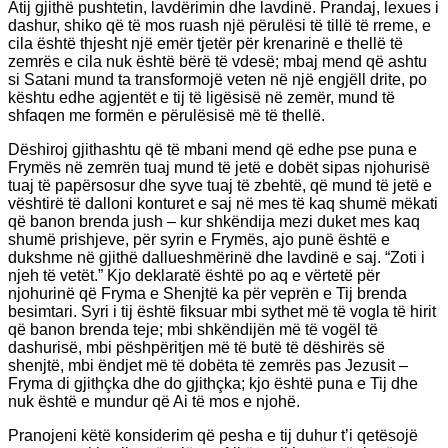
Atij gjithë pushtetin, lavdërimin dhe lavdinë. Prandaj, lexues i
dashur, shiko që të mos ruash një përulësi të tillë të rreme, e
cila është thjesht një emër tjetër për krenarinë e thellë të
zemrës e cila nuk është bërë të vdesë; mbaj mend që ashtu
si Satani mund ta transformojë veten në një engjëll drite, po
kështu edhe agjentët e tij të ligësisë në zemër, mund të
shfaqen me formën e përulësisë më të thellë.
Dëshiroj gjithashtu që të mbani mend që edhe pse puna e
Frymës në zemrën tuaj mund të jetë e dobët sipas njohurisë
tuaj të papërsosur dhe syve tuaj të zbehtë, që mund të jetë e
vështirë të dalloni konturet e saj në mes të kaq shumë mëkati
që banon brenda jush – kur shkëndija mezi duket mes kaq
shumë prishjeve, për syrin e Frymës, ajo punë është e
dukshme në gjithë dallueshmërinë dhe lavdinë e saj. “Zoti i
njeh të vetët.” Kjo deklaratë është po aq e vërtetë për
njohurinë që Fryma e Shenjtë ka për veprën e Tij brenda
besimtari. Syri i tij është fiksuar mbi sythet më të vogla të hirit
që banon brenda teje; mbi shkëndijën më të vogël të
dashurisë, mbi pëshpëritjen më të butë të dëshirës së
shenjtë, mbi ëndjet më të dobëta të zemrës pas Jezusit –
Fryma di gjithçka dhe do gjithçka; kjo është puna e Tij dhe
nuk është e mundur që Ai të mos e njohë.
Pranojeni këtë konsiderim që pesha e tij duhur t’i qetësojë