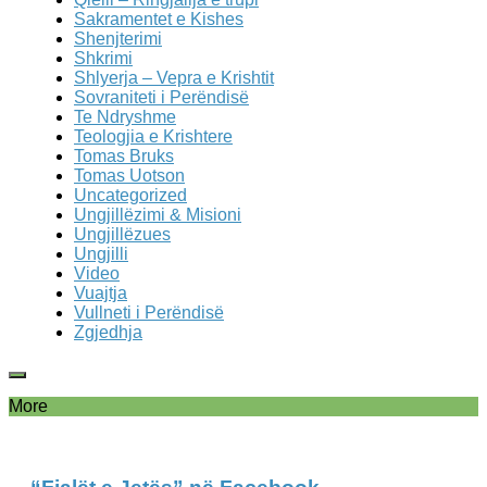
Sakramentet e Kishes
Shenjterimi
Shkrimi
Shlyerja – Vepra e Krishtit
Sovraniteti i Perëndisë
Te Ndryshme
Teologjia e Krishtere
Tomas Bruks
Tomas Uotson
Uncategorized
Ungjillëzimi & Misioni
Ungjillëzues
Ungjilli
Video
Vuajtja
Vullneti i Perëndisë
Zgjedhja
More