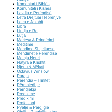
Komentari i Biblës
Komuniteti i Kishës
Lavdia e Perëndisë
Letra Drejtuar Hebrenjve
Letra e Jakobit
Libra
Lindja e Re
Lutja
Martesa & Prindërimi
Meditime
Mendime Shtjelluese
Mendimet e Perendise
Methju Henri
Natyra e Krishtit
Njeriu & Mëkati
Octavius Winslow
Paraja
Perëndia – Triniteti
Përmbledhje
Perndjekja
Predikime
Predikimi
Profesioni
Pyetje & Përgjigje
Qielli – Ringjallja e trupi