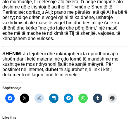
ato murmuritje, t’i qetësojë ato frikëra, t’i heqë mënjanë ato
dyshime që e trishtojnë aq thellë Frymën e Shenjtë të
Perëndisë; dorëzoju Atij; prano me përulësi atë që Ai ka bërë
për ty; ndiqe dritën e vogël që ai të ka dhënë, ushtroje
vazhdimisht atë masë të vogël hiri dhe besimi që Ai të ka
dhënë dhe kërko “me çdo lutje dhe përgjërim,” një masë
edhe më të madhe të ndikimit të Tij të shenjtë, vajosës, të
kënaqshëm dhe vulosës.
SHËNIM
: Ju lejoheni dhe inkurajoheni ta riprodhoni apo
shpërndani këtë material në çdo formë të mundshme me
kusht që të mos ndryshoni fjalët në asnjë mënyrë. Për
postimet në internet,
duhet
të sigurohet një link i këtij
dokumenti në faqen tonë të internetit!
Shpërndaje:
Like this: