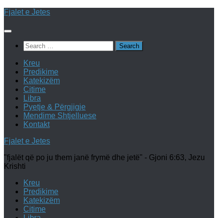
Skip
Fjalet e Jetes
to
content
Search
for:
Kreu
Predikime
Katekizëm
Citime
Libra
Pyetje & Përgjigje
Mendime Shtjelluese
Kontakt
Fjalet e Jetes
"fjalët që po ju them janë frymë dhe jetë" - Gjoni 6:63, Jezu
Krishti
Kreu
Predikime
Katekizëm
Citime
Libra