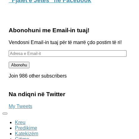
“Fjalët e Jetës” në Facebook
Abonohuni me Email-in tuaj!
Vendosni Email-in tuaj për të marrë çdo postim të ri!
Adresa
e
Email-
Abonohu
it
Join 986 other subscribers
Na ndiqni në Twitter
My Tweets
Kreu
Predikime
Katekizëm