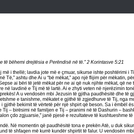
ne të bëhemi drejtësia e Perëndisë në të.” 2 Korintasve 5:21
ij më i thellë; lavdia jote më e çmuar, sikurse ishte poshtërimi i Tij
 në Të,” ashtu dhe Ai u “bë mëkat,” apo një flijim për mëkatin, p
pse ai bëri të jetë mëkat për ne ai që nuk njihte mëkat, që ne t
e në lavdinë e Tij më të lartë. Ai e zhyti veten në njerëzimin to
ekës! A u vendosën mbi Jezusin të gjitha paudhësitë dhe të gjit
jetshme e tanishme, mëkatet e gjithë të zgjedhurve të Tij, nga 
gjithë bekimit të vërtetë për një shpirt që beson. Sa i ëmbël ësh
 Tij – birësimi në familjen e Tij – pranimi në të Dashurin – bash
lon çdo zgjuarsie,” janë pjesë e rezultateve të kushtueshme të fa
ndë. Në momentin që paudhësitë tona e prekën Atë, u duk sikur A
 mund të shfaqen më kurrë kundër shpirtit të falur. U vendosën mb