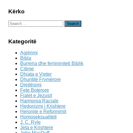
Kërko
Search
for:
Kategoritë
Agjërimi
Bibla
Burreria dhe femininiteti Biblik
Citime
Dhiata e Vjeter
Dhuntitë Frymërore
Drejtësimi
Fete Boterore
Fjalet e Jezusit
Harmonia Raciale
Hedonizmi i Krishtere
Heronjte e Reformimit
Homoseksualiteti
J. C. Ryle
Jeta e Krishtere
John MacDuff