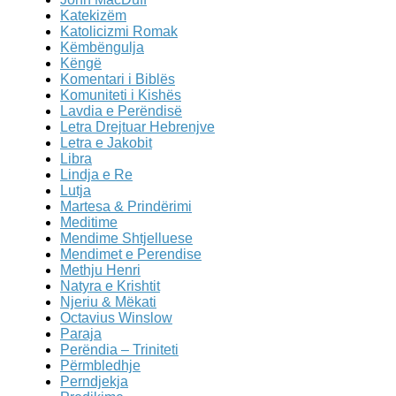
Katekizëm
Katolicizmi Romak
Këmbëngulja
Këngë
Komentari i Biblës
Komuniteti i Kishës
Lavdia e Perëndisë
Letra Drejtuar Hebrenjve
Letra e Jakobit
Libra
Lindja e Re
Lutja
Martesa & Prindërimi
Meditime
Mendime Shtjelluese
Mendimet e Perendise
Methju Henri
Natyra e Krishtit
Njeriu & Mëkati
Octavius Winslow
Paraja
Perëndia – Triniteti
Përmbledhje
Perndjekja