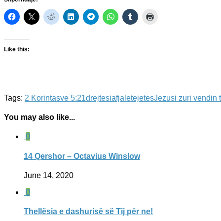
Like this:
Tags:
2 Korintasve 5:21
drejtesia
fjaletejetes
Jezusi zuri vendin 
You may also like...
0
14 Qershor – Octavius Winslow
June 14, 2020
0
Thellësia e dashurisë së Tij për ne!