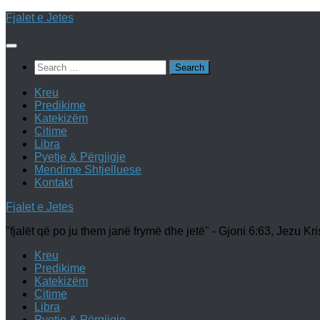
Skip
Fjalet e Jetes
to
content
Search
for:
Kreu
Predikime
Katekizëm
Citime
Libra
Pyetje & Përgjigje
Mendime Shtjelluese
Kontakt
Fjalet e Jetes
"fjalët që po ju them janë frymë dhe jetë" - Gjoni 6:63, Jezu Kri
Kreu
Predikime
Katekizëm
Citime
Libra
Pyetje & Përgjigje