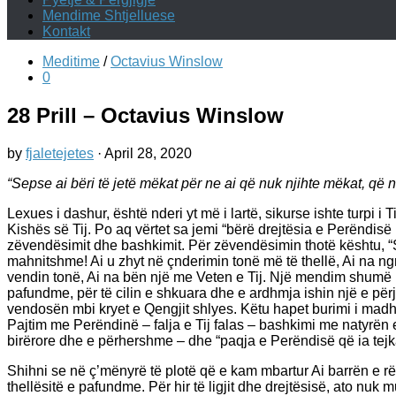
Mendime Shtjelluese
Kontakt
Meditime
/
Octavius Winslow
0
28 Prill – Octavius Winslow
by
fjaletejetes
·
April 28, 2020
“Sepse ai bëri të jetë mëkat për ne ai që nuk njihte mëkat, që 
Lexues i dashur, është nderi yt më i lartë, sikurse ishte turpi i T
Kishës së Tij. Po aq vërtet sa jemi “bërë drejtësia e Perëndisë
zëvendësimit dhe bashkimit. Për zëvendësimin thotë kështu, “Se
mahnitshme! Ai u zhyt në çnderimin tonë më të thellë, Ai na ngr
vendin tonë, Ai na bën një me Veten e Tij. Një mendim shumë pr
pafundme, për të cilin e shkuara dhe e ardhmja ishin një e për
vendosën mbi kryet e Qengjit shlyes. Këtu hapet burimi i madh i 
Pajtim me Perëndinë – falja e Tij falas – bashkimi me natyrën e
birërore dhe e përhershme – dhe “paqja e Perëndisë që ia tejka
Shihni se në ç’mënyrë të plotë që e kam mbartur Ai barrën e rë
thellësitë e pafundme. Për hir të ligjit dhe drejtësisë, ato nuk