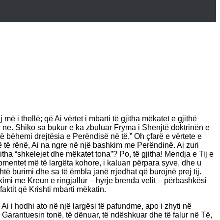
 më i thellë; që Ai vërtet i mbarti të gjitha mëkatet e gjithë
ër ne. Shiko sa bukur e ka zbuluar Fryma i Shenjtë doktrinën e
ë bëhemi drejtësia e Perëndisë në të.” Oh çfarë e vërtete e
në të rënë, Ai na ngre në një bashkim me Perëndinë. Ai zuri
ha “shkelejet dhe mëkatet tona”? Po, të gjitha! Mendja e Tij e
momentet më të largëta kohore, i kaluan përpara syve, dhe u
të burimi dhe sa të ëmbla janë rrjedhat që burojnë prej tij.
kimi me Kreun e ringjallur – hyrje brenda velit – përbashkësi
ktit që Krishti mbarti mëkatin.
i i hodhi ato në një largësi të pafundme, apo i zhyti në
i Garantuesin tonë, të dënuar, të ndëshkuar dhe të falur në Të,