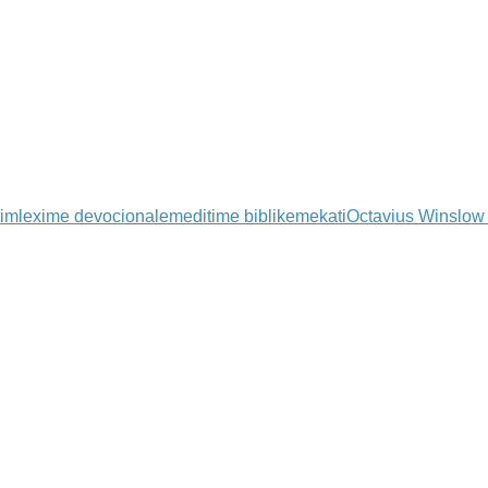
tim
lexime devocionale
meditime biblike
mekati
Octavius Winslow