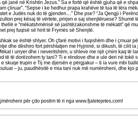
ë janë në Krishtin Jezus.” Sa e fortë që është gjuha që e shpall k
m çliruar”. “Sepse i ke hedhur prapa krahëve të tua të tëra mëkate
ëkatet e Judës nuk do të gjenden…” Dhe pse? “Ja Qengji i Perën
ton prej kësaj të vërtete, prirjen e saj shenjtëruese? Shumë t
e thellë e “mëkatshmërisë së jashtëzakonshme të mëkatit” që mun
 prej fuqisë së hirit të Frymës së Shenjtë.
 shkak se është shlyer. Oh çfarë motivi i fuqishëm dhe i çmuar për 
i etje dhe dëshiro fort përshtatjen me Hyjninë, si dikush, të cilit
ëkat i urryer dhe i neveritshëm, u shleve me një çmim kaq të lartë
të të dorëzohem ty tani? Ti e rëndove dhe e ule deri në tokë shp
e skuqe trupin e Tij me djersën e përgjakur – ti ia vure mbi ball
 mbuluat – ju, paudhësitë e mia tani nuk më numëroheni, dhe kjo p
lajmëroheni për çdo postim të ri nga www.fjaletejetes.com!