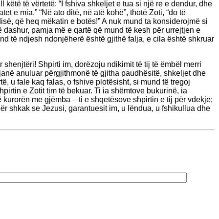
ëtë të vërtetë: “I fshiva shkeljet e tua si një re e dendur, dhe
t e mia.” “Në ato ditë, në atë kohë”, thotë Zoti, “do të
disë, që heq mëkatin e botës!” A nuk mund ta konsiderojmë si
ë dashur, pamja më e qartë që mund të kesh për urrejtjen e
d të ndjesh ndonjëherë është gjithë falja, e cila është shkruar
shenjtëri! Shpirti im, dorëzoju ndikimit të tij të ëmbël merri
 ia janë anuluar përgjithmonë të gjitha paudhësitë, shkeljet dhe
, u fale kaq falas, o fshive plotësisht, si mund të tregoj
irtin e Zotit tim të bekuar. Ti ia shëmtove bukurinë, ia
ë kurorën me gjëmba – ti e shqetësove shpirtin e tij për vdekje;
ër shkak se Jezusi, garantuesit im, u lëndua, u fshikullua dhe