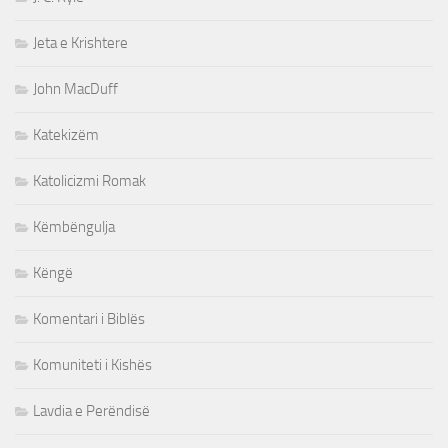
Jeta e Krishtere
John MacDuff
Katekizëm
Katolicizmi Romak
Këmbëngulja
Këngë
Komentari i Biblës
Komuniteti i Kishës
Lavdia e Perëndisë