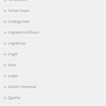
Tomas Uotson
Uncategorized
Ungjillëzimi & Misioni
Ungjillëzues
Ungjilli
Video
Vuajtja
Vullneti i Perëndisë
Zgjedhja