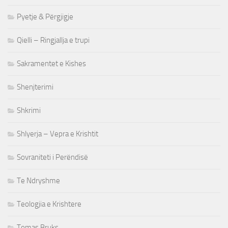
Pyetje & Përgjigje
Qielli – Ringjallja e trupi
Sakramentet e Kishes
Shenjterimi
Shkrimi
Shlyerja – Vepra e Krishtit
Sovraniteti i Perëndisë
Te Ndryshme
Teologjia e Krishtere
Tomas Bruks