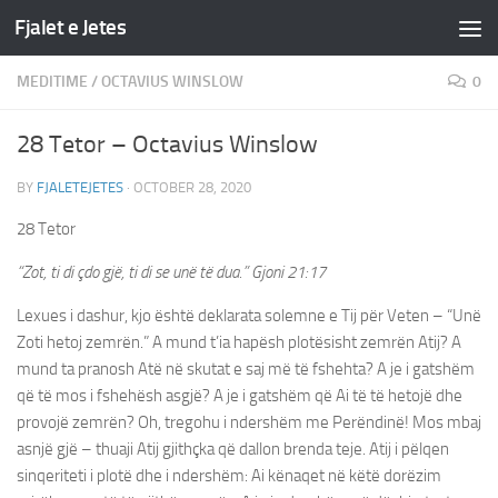
Fjalet e Jetes
Skip to content
MEDITIME
/
OCTAVIUS WINSLOW
0
28 Tetor – Octavius Winslow
BY
FJALETEJETES
·
OCTOBER 28, 2020
28 Tetor
“Zot, ti di çdo gjë, ti di se unë të dua.” Gjoni 21:17
Lexues i dashur, kjo është deklarata solemne e Tij për Veten – “Unë
Zoti hetoj zemrën.” A mund t’ia hapësh plotësisht zemrën Atij? A
mund ta pranosh Atë në skutat e saj më të fshehta? A je i gatshëm
që të mos i fshehësh asgjë? A je i gatshëm që Ai të të hetojë dhe
provojë zemrën? Oh, tregohu i ndershëm me Perëndinë! Mos mbaj
asnjë gjë – thuaji Atij gjithçka që dallon brenda teje. Atij i pëlqen
sinqeriteti i plotë dhe i ndershëm: Ai kënaqet në këtë dorëzim