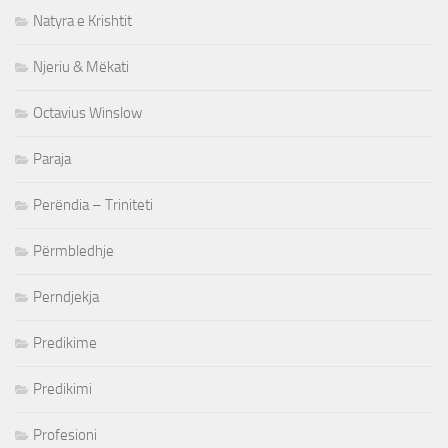
Natyra e Krishtit
Njeriu & Mëkati
Octavius Winslow
Paraja
Perëndia – Triniteti
Përmbledhje
Perndjekja
Predikime
Predikimi
Profesioni