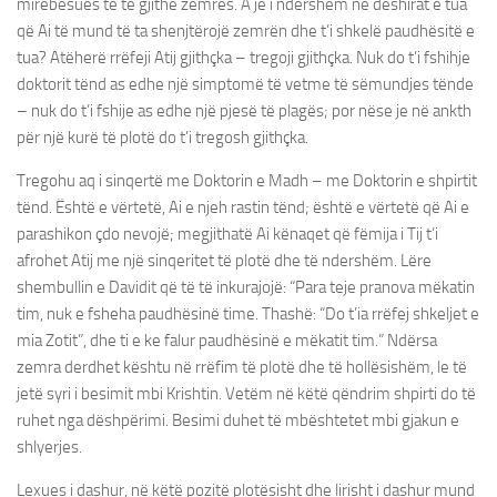
mirëbesues të të gjithë zemrës. A je i ndershëm në dëshirat e tua
që Ai të mund të ta shenjtërojë zemrën dhe t’i shkelë paudhësitë e
tua? Atëherë rrëfeji Atij gjithçka – tregoji gjithçka. Nuk do t’i fshihje
doktorit tënd as edhe një simptomë të vetme të sëmundjes tënde
– nuk do t’i fshije as edhe një pjesë të plagës; por nëse je në ankth
për një kurë të plotë do t’i tregosh gjithçka.
Tregohu aq i sinqertë me Doktorin e Madh – me Doktorin e shpirtit
tënd. Është e vërtetë, Ai e njeh rastin tënd; është e vërtetë që Ai e
parashikon çdo nevojë; megjithatë Ai kënaqet që fëmija i Tij t’i
afrohet Atij me një sinqeritet të plotë dhe të ndershëm. Lëre
shembullin e Davidit që të të inkurajojë: “Para teje pranova mëkatin
tim, nuk e fsheha paudhësinë time. Thashë: “Do t’ia rrëfej shkeljet e
mia Zotit”, dhe ti e ke falur paudhësinë e mëkatit tim.” Ndërsa
zemra derdhet kështu në rrëfim të plotë dhe të hollësishëm, le të
jetë syri i besimit mbi Krishtin. Vetëm në këtë qëndrim shpirti do të
ruhet nga dëshpërimi. Besimi duhet të mbështetet mbi gjakun e
shlyerjes.
Lexues i dashur, në këtë pozitë plotësisht dhe lirisht i dashur mund