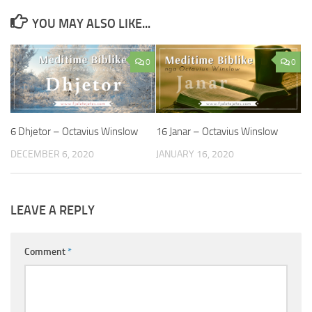
YOU MAY ALSO LIKE...
0
0
6 Dhjetor – Octavius Winslow
16 Janar – Octavius Winslow
DECEMBER 6, 2020
JANUARY 16, 2020
LEAVE A REPLY
Comment
*