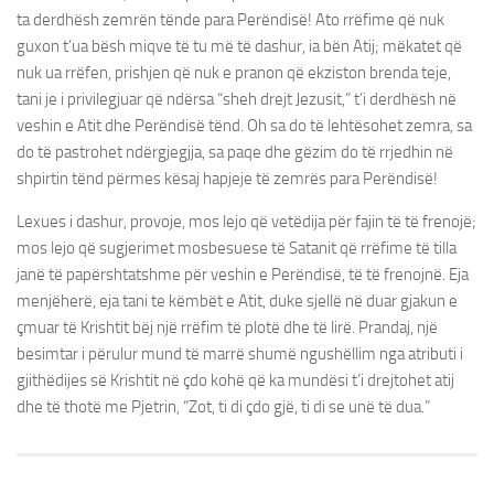
ta derdhësh zemrën tënde para Perëndisë! Ato rrëfime që nuk
guxon t’ua bësh miqve të tu më të dashur, ia bën Atij; mëkatet që
nuk ua rrëfen, prishjen që nuk e pranon që ekziston brenda teje,
tani je i privilegjuar që ndërsa “sheh drejt Jezusit,” t’i derdhësh në
veshin e Atit dhe Perëndisë tënd. Oh sa do të lehtësohet zemra, sa
do të pastrohet ndërgjegjja, sa paqe dhe gëzim do të rrjedhin në
shpirtin tënd përmes kësaj hapjeje të zemrës para Perëndisë!
Lexues i dashur, provoje, mos lejo që vetëdija për fajin të të frenojë;
mos lejo që sugjerimet mosbesuese të Satanit që rrëfime të tilla
janë të papërshtatshme për veshin e Perëndisë, të të frenojnë. Eja
menjëherë, eja tani te këmbët e Atit, duke sjellë në duar gjakun e
çmuar të Krishtit bëj një rrëfim të plotë dhe të lirë. Prandaj, një
besimtar i përulur mund të marrë shumë ngushëllim nga atributi i
gjithëdijes së Krishtit në çdo kohë që ka mundësi t’i drejtohet atij
dhe të thotë me Pjetrin, “Zot, ti di çdo gjë, ti di se unë të dua.”