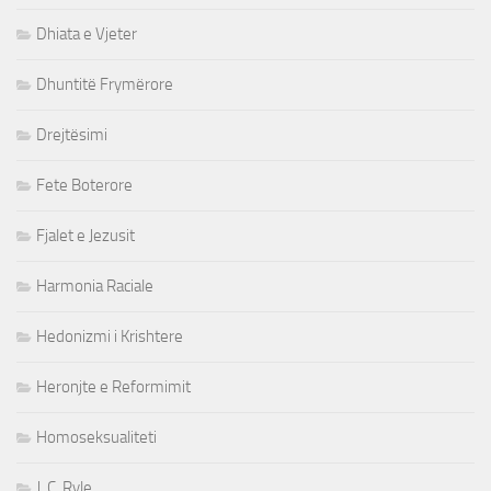
Dhiata e Vjeter
Dhuntitë Frymërore
Drejtësimi
Fete Boterore
Fjalet e Jezusit
Harmonia Raciale
Hedonizmi i Krishtere
Heronjte e Reformimit
Homoseksualiteti
J. C. Ryle