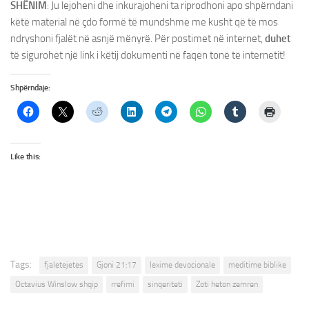
SHËNIM
: Ju lejoheni dhe inkurajoheni ta riprodhoni apo shpërndani
këtë material në çdo formë të mundshme me kusht që të mos
ndryshoni fjalët në asnjë mënyrë. Për postimet në internet,
duhet
të sigurohet një link i këtij dokumenti në faqen tonë të internetit!
Shpërndaje:
Like this:
Tags:
fjaletejetes
Gjoni 21:17
lexime devocionale
meditime biblike
Octavius Winslow shqip
rrefimi
sinqeriteti
Zoti heton zemren