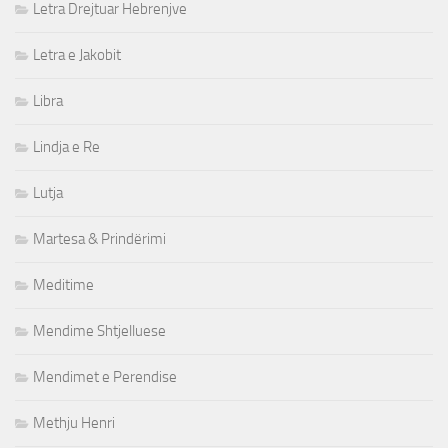
Letra Drejtuar Hebrenjve
Letra e Jakobit
Libra
Lindja e Re
Lutja
Martesa & Prindërimi
Meditime
Mendime Shtjelluese
Mendimet e Perendise
Methju Henri