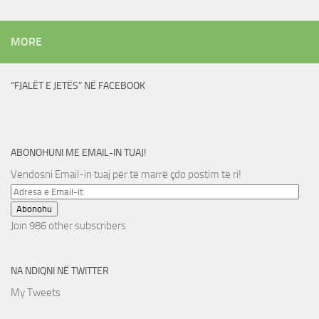
MORE
“FJALËT E JETËS” NË FACEBOOK
ABONOHUNI ME EMAIL-IN TUAJ!
Vendosni Email-in tuaj për të marrë çdo postim të ri!
Adresa
e
Abonohu
Email-
Join 986 other subscribers
it
NA NDIQNI NË TWITTER
My Tweets