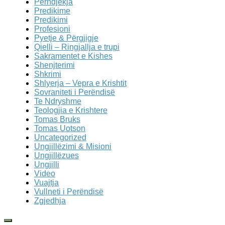
Perndjekja
Predikime
Predikimi
Profesioni
Pyetje & Përgjigje
Qielli – Ringjallja e trupi
Sakramentet e Kishes
Shenjterimi
Shkrimi
Shlyerja – Vepra e Krishtit
Sovraniteti i Perëndisë
Te Ndryshme
Teologjia e Krishtere
Tomas Bruks
Tomas Uotson
Uncategorized
Ungjillëzimi & Misioni
Ungjillëzues
Ungjilli
Video
Vuajtja
Vullneti i Perëndisë
Zgjedhja