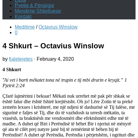
Pyetje & Përgjigje
Mendime Shtjelluese
Kontakt
Meditime
/
Octavius Winslow
0
4 Shkurt – Octavius Winslow
by
fjaletejetes
·
February 4, 2020
4 Shkurt
“
Ai vet i barti mëkatet tona në trupin e tij mbi drurin e kryqit.” ‭‭1
Pjetrit‬ ‭2:24‬
Çfarë lajmërimi i bekuar! Mëkati nuk urrehet më pak për shkak se
është falur dhe është fshirë krejtësisht. Oh jo! Lëre Zotin të ta prekë
zemrën lexues i krishterë, me një ndjesi të dashurisë së Tij falëse, me
sigurinë e faljes së Tij, dhe do të vazhdosh ta urresh mëkatin, ta
vrasësh, ta braktisësh me vendosmëri dhe efektshmëri edhe më të
madhe. A duhet që Biri i Perëndisë të bëhet Bir i njeriut në mënyrë
që ata të cilët prej natyre janë bij të zemërimit të bëhen bij të
Perëndisë! A duhet që Perëndia, Perëndia i përjetshëm, i ngrituri dhe