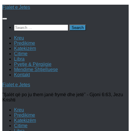
Skip
Fjalet e Jetes
to
content
Search
for:
Kreu
Predikime
Katekizëm
Citime
Libra
Pyetje & Përgjigje
Mendime Shtjelluese
Kontakt
Fjalet e Jetes
"fjalët që po ju them janë frymë dhe jetë" - Gjoni 6:63, Jezu
Krishti
Kreu
Predikime
Katekizëm
Citime
Libra