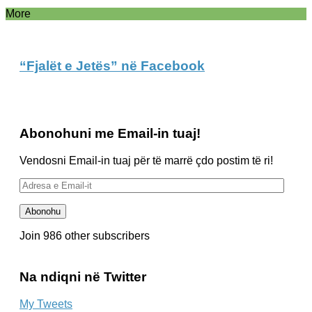
More
“Fjalët e Jetës” në Facebook
Abonohuni me Email-in tuaj!
Vendosni Email-in tuaj për të marrë çdo postim të ri!
Adresa
e
Email-
Abonohu
it
Join 986 other subscribers
Na ndiqni në Twitter
My Tweets