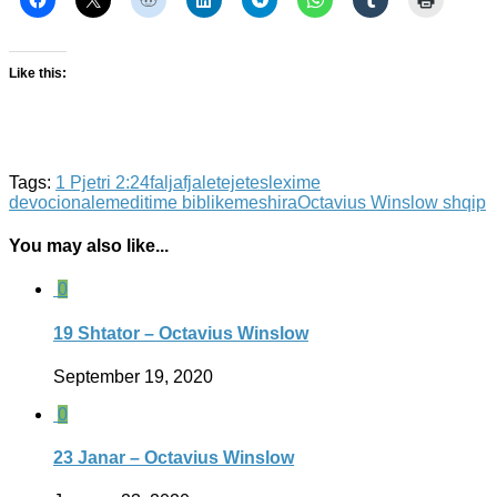
Like this:
Tags:
1 Pjetri 2:24
falja
fjaletejetes
lexime
devocionale
meditime biblike
meshira
Octavius Winslow shqip
You may also like...
0
19 Shtator – Octavius Winslow
September 19, 2020
0
23 Janar – Octavius Winslow