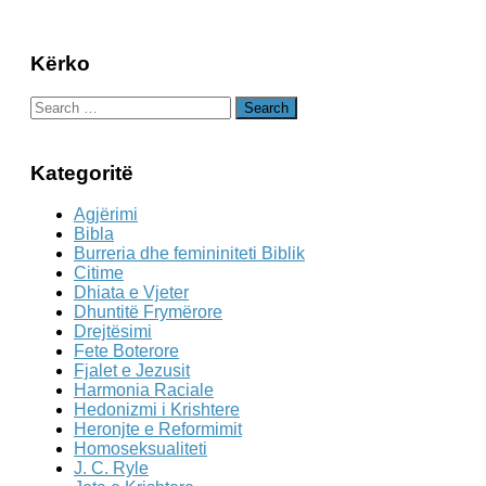
Kërko
Search
for:
Kategoritë
Agjërimi
Bibla
Burreria dhe femininiteti Biblik
Citime
Dhiata e Vjeter
Dhuntitë Frymërore
Drejtësimi
Fete Boterore
Fjalet e Jezusit
Harmonia Raciale
Hedonizmi i Krishtere
Heronjte e Reformimit
Homoseksualiteti
J. C. Ryle