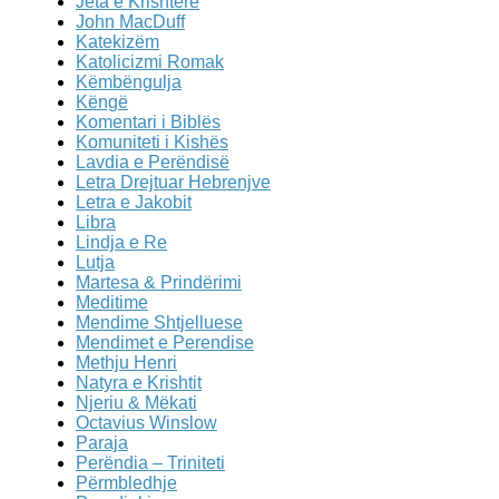
Jeta e Krishtere
John MacDuff
Katekizëm
Katolicizmi Romak
Këmbëngulja
Këngë
Komentari i Biblës
Komuniteti i Kishës
Lavdia e Perëndisë
Letra Drejtuar Hebrenjve
Letra e Jakobit
Libra
Lindja e Re
Lutja
Martesa & Prindërimi
Meditime
Mendime Shtjelluese
Mendimet e Perendise
Methju Henri
Natyra e Krishtit
Njeriu & Mëkati
Octavius Winslow
Paraja
Perëndia – Triniteti
Përmbledhje