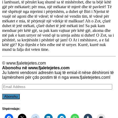
i lartësuari, të përulet kaq shumë sa të mishërohet, dhe ta bëjë këtë
gjë për mëkatarë; për mua, një mëkatar të mjerë dhe të pavlerë! Të
më shpëtojë nga mjerimi i përjetshëm, a duhet që Biri i Njeriut të
vuajë në agoni dhe të vdesë; të vdesë në vendin tim, të vdesë për
mëkatet e mia, të përjetojë një vdekje të mallkuar! Ah o Zot, çfarë
duhet të jetë mëkati, çfarë duhet të jetë mëkati im! Sa pak kam
menduar për këtë gjë, sa pak kam vajtuar për këtë gjë, akoma dhe
më pak e kam urryer në vend që ta urreja ashtu si duhet! O Zot, sa i
pështirë, sa krejtësisht i pështirë që jam! O At i mëshirave, a e fal
këtë gjë? Kjo thjesht e bën edhe më të urryer. Kurrë, kurrë nuk
mund ta falja dot veten time.
© www.fjaletejetes.com
Abonohu në www.fjaletejetes.com
Ju lutemi vendosni adresën tuaj të emial-it nëse dëshironi të
lajmëroheni për çdo postim të ri nga www.fjaletejetes.com!
Email
Address
Abonohu
Shpërndaje: