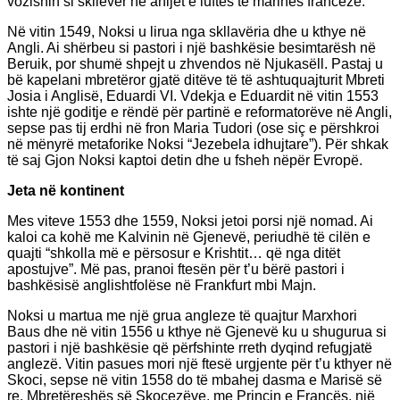
vozisnin si skllevër në anijet e luftës të marinës franceze.
Në vitin 1549, Noksi u lirua nga skllavëria dhe u kthye në
Angli. Ai shërbeu si pastori i një bashkësie besimtarësh në
Beruik, por shumë shpejt u zhvendos në Njukasëll. Pastaj u
bë kapelani mbretëror gjatë ditëve të të ashtuquajturit Mbreti
Josia i Anglisë, Eduardi VI. Vdekja e Eduardit në vitin 1553
ishte një goditje e rëndë për partinë e reformatorëve në Angli,
sepse pas tij erdhi në fron Maria Tudori (ose siç e përshkroi
në mënyrë metaforike Noksi “Jezebela idhujtare”). Për shkak
të saj Gjon Noksi kaptoi detin dhe u fsheh nëpër Evropë.
Jeta në kontinent
Mes viteve 1553 dhe 1559, Noksi jetoi porsi një nomad. Ai
kaloi ca kohë me Kalvinin në Gjenevë, periudhë të cilën e
quajti “shkolla më e përsosur e Krishtit… që nga ditët
apostujve”. Më pas, pranoi ftesën për t’u bërë pastori i
bashkësisë anglishtfolëse në Frankfurt mbi Majn.
Noksi u martua me një grua angleze të quajtur Marxhori
Baus dhe në vitin 1556 u kthye në Gjenevë ku u shugurua si
pastori i një bashkësie që përfshinte rreth dyqind refugjatë
anglezë. Vitin pasues mori një ftesë urgjente për t’u kthyer në
Skoci, sepse në vitin 1558 do të mbahej dasma e Marisë së
re, Mbretëreshës së Skocezëve, me Princin e Francës, një