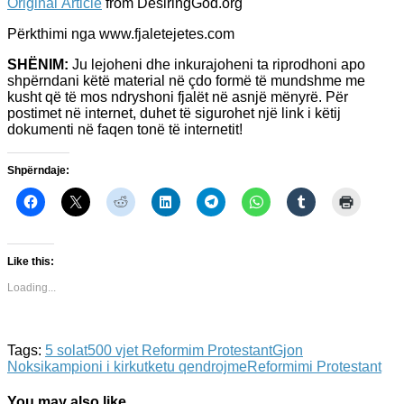
Original Article
from DesiringGod.org
Përkthimi nga www.fjaletejetes.com
SHËNIM:
Ju lejoheni dhe inkurajoheni ta riprodhoni apo
shpërndani këtë material në çdo formë të mundshme me
kusht që të mos ndryshoni fjalët në asnjë mënyrë. Për
postimet në internet, duhet të sigurohet një link i këtij
dokumenti në faqen tonë të internetit!
Shpërndaje:
Like this:
Loading...
Tags:
5 solat
500 vjet Reformim Protestant
Gjon
Noksi
kampioni i kirkut
ketu qendrojme
Reformimi Protestant
You may also like...