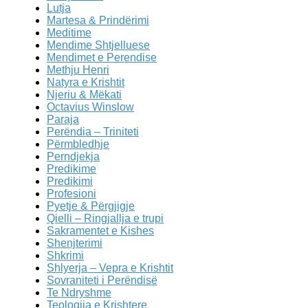
Lutja
Martesa & Prindërimi
Meditime
Mendime Shtjelluese
Mendimet e Perendise
Methju Henri
Natyra e Krishtit
Njeriu & Mëkati
Octavius Winslow
Paraja
Perëndia – Triniteti
Përmbledhje
Perndjekja
Predikime
Predikimi
Profesioni
Pyetje & Përgjigje
Qielli – Ringjallja e trupi
Sakramentet e Kishes
Shenjterimi
Shkrimi
Shlyerja – Vepra e Krishtit
Sovraniteti i Perëndisë
Te Ndryshme
Teologjia e Krishtere