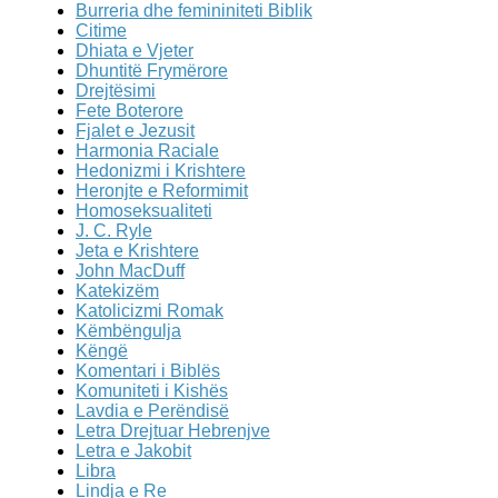
Burreria dhe femininiteti Biblik
Citime
Dhiata e Vjeter
Dhuntitë Frymërore
Drejtësimi
Fete Boterore
Fjalet e Jezusit
Harmonia Raciale
Hedonizmi i Krishtere
Heronjte e Reformimit
Homoseksualiteti
J. C. Ryle
Jeta e Krishtere
John MacDuff
Katekizëm
Katolicizmi Romak
Këmbëngulja
Këngë
Komentari i Biblës
Komuniteti i Kishës
Lavdia e Perëndisë
Letra Drejtuar Hebrenjve
Letra e Jakobit
Libra
Lindja e Re