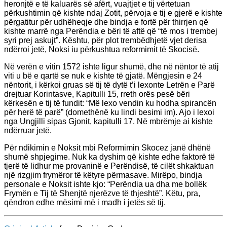
heronjtë e të kaluarës së afërt, vuajtjet e tij vërtetuan
përkushtimin që kishte ndaj Zotit, përvoja e tij e gjerë e kishte
përgatitur për udhëheqje dhe bindja e fortë për thirrjen që
kishte marrë nga Perëndia e bëri të aftë që “të mos i trembej
syri prej askujt”. Kështu, për plot trembëdhjetë vjet derisa
ndërroi jetë, Noksi iu përkushtua reformimit të Skocisë.
Në verën e vitin 1572 ishte ligur shumë, dhe në nëntor të atij
viti u bë e qartë se nuk e kishte të gjatë. Mëngjesin e 24
nëntorit, i kërkoi gruas së tij të dytë t’i lexonte Letrën e Parë
drejtuar Korintasve, Kapitulli 15, rreth orës pesë bëri
kërkesën e tij të fundit: “Më lexo vendin ku hodha spirancën
për herë të parë” (domethënë ku lindi besimi im). Ajo i lexoi
nga Ungjilli sipas Gjonit, kapitulli 17. Në mbrëmje ai kishte
ndërruar jetë.
Për ndikimin e Noksit mbi Reformimin Skocez janë dhënë
shumë shpjegime. Nuk ka dyshim që kishte edhe faktorë të
tjerë të lidhur me provaninë e Perëndisë, të cilët shkaktuan
një rizgjim frymëror të këtyre përmasave. Mirëpo, bindja
personale e Noksit ishte kjo: “Perëndia ua dha me bollëk
Frymën e Tij të Shenjtë njerëzve të thjeshtë”. Këtu, pra,
qëndron edhe mësimi më i madh i jetës së tij.