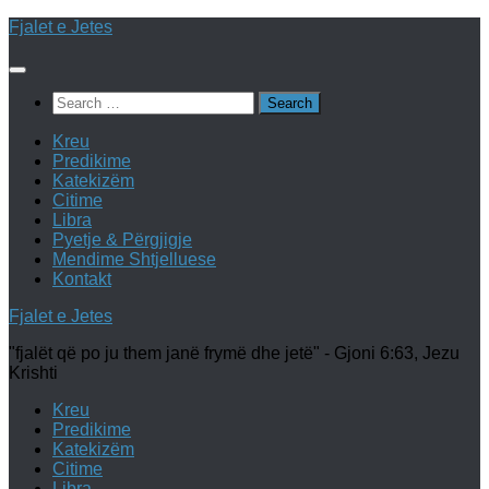
Skip
Fjalet e Jetes
to
content
Search
for:
Kreu
Predikime
Katekizëm
Citime
Libra
Pyetje & Përgjigje
Mendime Shtjelluese
Kontakt
Fjalet e Jetes
"fjalët që po ju them janë frymë dhe jetë" - Gjoni 6:63, Jezu
Krishti
Kreu
Predikime
Katekizëm
Citime
Libra