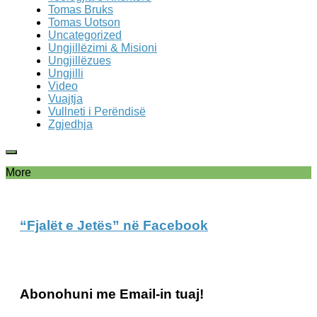
Tomas Bruks
Tomas Uotson
Uncategorized
Ungjillëzimi & Misioni
Ungjillëzues
Ungjilli
Video
Vuajtja
Vullneti i Perëndisë
Zgjedhja
More
“Fjalët e Jetës” në Facebook
Abonohuni me Email-in tuaj!