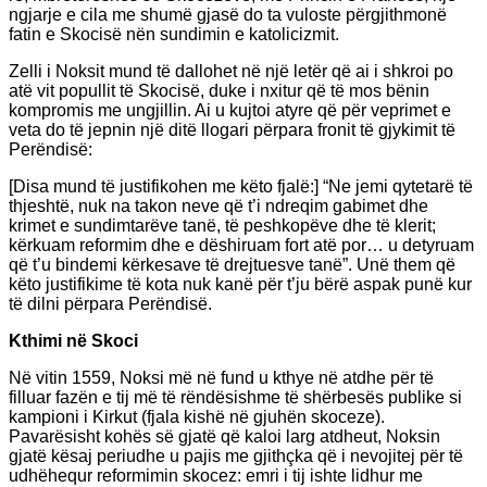
ngjarje e cila me shumë gjasë do ta vuloste përgjithmonë
fatin e Skocisë nën sundimin e katolicizmit.
Zelli i Noksit mund të dallohet në një letër që ai i shkroi po
atë vit popullit të Skocisë, duke i nxitur që të mos bënin
kompromis me ungjillin. Ai u kujtoi atyre që për veprimet e
veta do të jepnin një ditë llogari përpara fronit të gjykimit të
Perëndisë:
[Disa mund të justifikohen me këto fjalë:] “Ne jemi qytetarë të
thjeshtë, nuk na takon neve që t’i ndreqim gabimet dhe
krimet e sundimtarëve tanë, të peshkopëve dhe të klerit;
kërkuam reformim dhe e dëshiruam fort atë por… u detyruam
që t’u bindemi kërkesave të drejtuesve tanë”. Unë them që
këto justifikime të kota nuk kanë për t’ju bërë aspak punë kur
të dilni përpara Perëndisë.
Kthimi në Skoci
Në vitin 1559, Noksi më në fund u kthye në atdhe për të
filluar fazën e tij më të rëndësishme të shërbesës publike si
kampioni i Kirkut (fjala kishë në gjuhën skoceze).
Pavarësisht kohës së gjatë që kaloi larg atdheut, Noksin
gjatë kësaj periudhe u pajis me gjithçka që i nevojitej për të
udhëhequr reformimin skocez: emri i tij ishte lidhur me