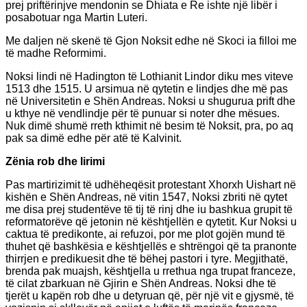
prej priftërinjve mendonin se Dhiata e Re ishte një libër i
posabotuar nga Martin Luteri.
Me daljen në skenë të Gjon Noksit edhe në Skoci ia filloi me
të madhe Reformimi.
Noksi lindi në Hadington të Lothianit Lindor diku mes viteve
1513 dhe 1515. U arsimua në qytetin e lindjes dhe më pas
në Universitetin e Shën Andreas. Noksi u shugurua prift dhe
u kthye në vendlindje për të punuar si noter dhe mësues.
Nuk dimë shumë rreth kthimit në besim të Noksit, pra, po aq
pak sa dimë edhe për atë të Kalvinit.
Zënia rob dhe lirimi
Pas martirizimit të udhëheqësit protestant Xhorxh Uishart në
kishën e Shën Andreas, në vitin 1547, Noksi zbriti në qytet
me disa prej studentëve të tij të rinj dhe iu bashkua grupit të
reformatorëve që jetonin në kështjellën e qytetit. Kur Noksi u
caktua të predikonte, ai refuzoi, por me plot gojën mund të
thuhet që bashkësia e kështjellës e shtrëngoi që ta pranonte
thirrjen e predikuesit dhe të bëhej pastori i tyre. Megjithatë,
brenda pak muajsh, kështjella u rrethua nga trupat franceze,
të cilat zbarkuan në Gjirin e Shën Andreas. Noksi dhe të
tjerët u kapën rob dhe u detyruan që, për një vit e gjysmë, të