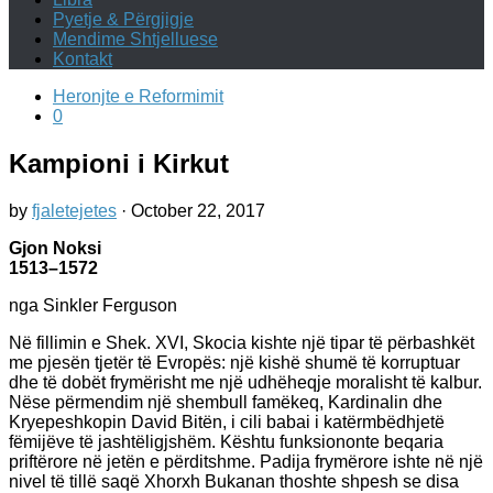
Pyetje & Përgjigje
Mendime Shtjelluese
Kontakt
Heronjte e Reformimit
0
Kampioni i Kirkut
by
fjaletejetes
·
October 22, 2017
Gjon Noksi
1513–1572
nga Sinkler Ferguson
Në fillimin e Shek. XVI, Skocia kishte një tipar të përbashkët
me pjesën tjetër të Evropës: një kishë shumë të korruptuar
dhe të dobët frymërisht me një udhëheqje moralisht të kalbur.
Nëse përmendim një shembull famëkeq, Kardinalin dhe
Kryepeshkopin David Bitën, i cili babai i katërmbëdhjetë
fëmijëve të jashtëligjshëm. Kështu funksiononte beqaria
priftërore në jetën e përditshme. Padija frymërore ishte në një
nivel të tillë saqë Xhorxh Bukanan thoshte shpesh se disa