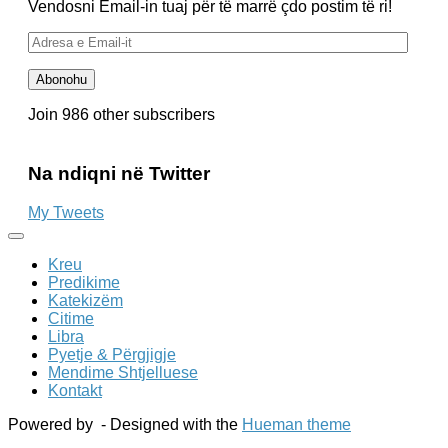
Vendosni Email-in tuaj për të marrë çdo postim të ri!
Adresa
e
Email-
Abonohu
it
Join 986 other subscribers
Na ndiqni në Twitter
My Tweets
Kreu
Predikime
Katekizëm
Citime
Libra
Pyetje & Përgjigje
Mendime Shtjelluese
Kontakt
Powered by
- Designed with the
Hueman theme