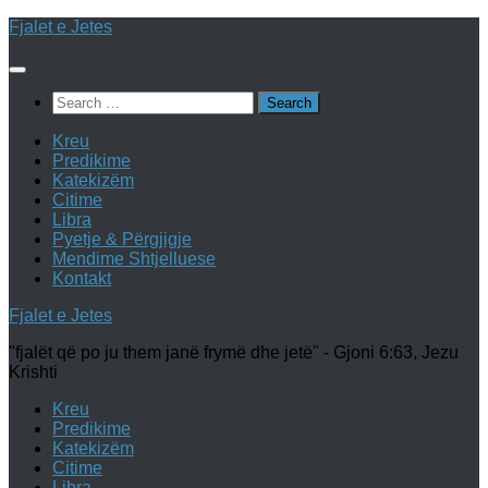
Skip
Fjalet e Jetes
to
content
Search
for:
Kreu
Predikime
Katekizëm
Citime
Libra
Pyetje & Përgjigje
Mendime Shtjelluese
Kontakt
Fjalet e Jetes
"fjalët që po ju them janë frymë dhe jetë" - Gjoni 6:63, Jezu
Krishti
Kreu
Predikime
Katekizëm
Citime
Libra