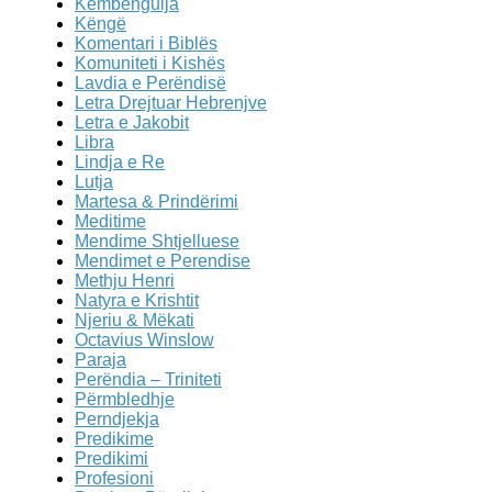
Këmbëngulja
Këngë
Komentari i Biblës
Komuniteti i Kishës
Lavdia e Perëndisë
Letra Drejtuar Hebrenjve
Letra e Jakobit
Libra
Lindja e Re
Lutja
Martesa & Prindërimi
Meditime
Mendime Shtjelluese
Mendimet e Perendise
Methju Henri
Natyra e Krishtit
Njeriu & Mëkati
Octavius Winslow
Paraja
Perëndia – Triniteti
Përmbledhje
Perndjekja
Predikime
Predikimi
Profesioni