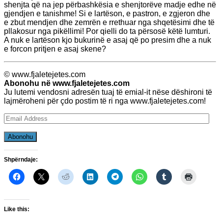
shenjta që na jep përbashkësia e shenjtorëve madje edhe në
gjendjen e tanishme! Si e lartëson, e pastron, e zgjeron dhe
e zbut mendjen dhe zemrën e rrethuar nga shqetësimi dhe të
pllakosur nga pikëllimi! Por qielli do ta përsosë këtë lumturi.
A nuk e lartëson kjo bukurinë e asaj që po presim dhe a nuk
e forcon pritjen e asaj skene?
© www.fjaletejetes.com
Abonohu në www.fjaletejetes.com
Ju lutemi vendosni adresën tuaj të emial-it nëse dëshironi të
lajmëroheni për çdo postim të ri nga www.fjaletejetes.com!
Email
Address
Abonohu
Shpërndaje:
Like this: