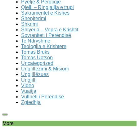
Pyetje & Përgjigje
Qielli – Ringjallja e trupi
Sakramentet e Kishes
Shenjterimi
Shkrimi
Shlyerja – Vepra e Krishtit
Sovraniteti i Perëndisë
Te Ndryshme
Teologjia e Krishtere
Tomas Bruks
Tomas Uotson
Uncategorized
Ungjillëzimi & Misioni
Ungjillëzues
Ungjilli
Video
Vuajtja
Vullneti i Perëndisë
Zgjedhja
More