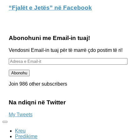
“Fjalët e Jetës” në Facebook
Abonohuni me Email-in tuaj!
Vendosni Email-in tuaj për të marrë çdo postim të ri!
Adresa
e
Email-
Abonohu
it
Join 986 other subscribers
Na ndiqni në Twitter
My Tweets
Kreu
Predikime