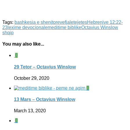
Tags:
bashkesia e shenjtoreve
fjaletejetes
Hebrenjve 12:22-
23
lexime devocionale
meditime biblike
Octavius Winslow
shqip
You may also like...
0
29 Tetor – Octavius Winslow
October 29, 2020
0
13 Mars – Octavius Winslow
March 13, 2020
0