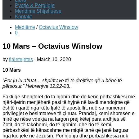
Pyetje & Përgjigje
Mendime Shtjelluese
Kontakt
Meditime
/
Octavius Winslow
0
10 Mars – Octavius Winslow
by
fjaletejetes
·
March 10, 2020
10 Mars
“Por ju iu afruat… shpirtrave të të drejtëve që u bënë të
përsosur.” Hebrenjve 12:22-23.
Fakti që shenjtorët do ta njohin dhe do kenë përbashkësi me
njëri-tjetrin menjëherë pasi të hyjnë në lavdi mendojmë që
është i qartë nga këto fjalë të apostullit, ndërsa numëron
privilegjet e besimtarëve të çliruar. Prandaj, kemi shpresën e
mirë që nëse vdekja na largon prej këtej para ardhjes së
Zotit, do të takohemi, do të njohim, dhe do të kemi
përbashkësi të kënaqshme me miqtë tanë që janë larguar
nga kjo jetë në Jezusin. Por njohja dhe përbashkësia nuk