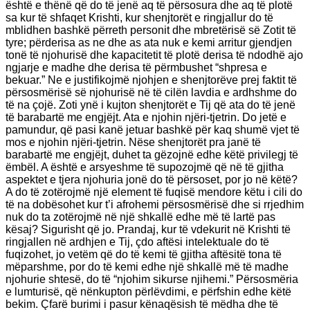
është e thënë që do të jenë aq të përsosura dhe aq të plotë
sa kur të shfaqet Krishti, kur shenjtorët e ringjallur do të
mblidhen bashkë përreth personit dhe mbretërisë së Zotit të
tyre; përderisa as ne dhe as ata nuk e kemi arritur gjendjen
tonë të njohurisë dhe kapacitetit të plotë derisa të ndodhë ajo
ngjarje e madhe dhe derisa të përmbushet “shpresa e
bekuar.” Ne e justifikojmë njohjen e shenjtorëve prej faktit të
përsosmërisë së njohurisë në të cilën lavdia e ardhshme do
të na çojë. Zoti ynë i kujton shenjtorët e Tij që ata do të jenë
të barabartë me engjëjt. Ata e njohin njëri-tjetrin. Do jetë e
pamundur, që pasi kanë jetuar bashkë për kaq shumë vjet të
mos e njohin njëri-tjetrin. Nëse shenjtorët pra janë të
barabartë me engjëjt, duhet ta gëzojnë edhe këtë privilegj të
ëmbël. A është e arsyeshme të supozojmë që në të gjitha
aspektet e tjera njohuria jonë do të përsoset, por jo në këtë?
A do të zotërojmë një element të fuqisë mendore këtu i cili do
të na dobësohet kur t’i afrohemi përsosmërisë dhe si rrjedhim
nuk do ta zotërojmë në një shkallë edhe më të lartë pas
kësaj? Sigurisht që jo. Prandaj, kur të vdekurit në Krishti të
ringjallen në ardhjen e Tij, çdo aftësi intelektuale do të
fuqizohet, jo vetëm që do të kemi të gjitha aftësitë tona të
mëparshme, por do të kemi edhe një shkallë më të madhe
njohurie shtesë, do të “njohim sikurse njihemi.” Përsosmëria
e lumturisë, që nënkupton përlëvdimi, e përfshin edhe këtë
bekim. Çfarë burimi i pasur kënaqësish të mëdha dhe të