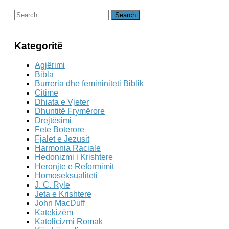
Search
for:
Kategoritë
Agjërimi
Bibla
Burreria dhe femininiteti Biblik
Citime
Dhiata e Vjeter
Dhuntitë Frymërore
Drejtësimi
Fete Boterore
Fjalet e Jezusit
Harmonia Raciale
Hedonizmi i Krishtere
Heronjte e Reformimit
Homoseksualiteti
J. C. Ryle
Jeta e Krishtere
John MacDuff
Katekizëm
Katolicizmi Romak