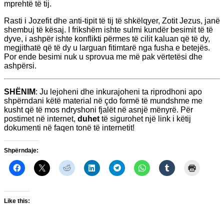
mprehtë të tij.
Rasti i Jozefit dhe anti-tipit të tij të shkëlqyer, Zotit Jezus, janë
shembuj të kësaj. I frikshëm ishte sulmi kundër besimit të të
dyve, i ashpër ishte konflikti përmes të cilit kaluan që të dy,
megjithatë që të dy u larguan fitimtarë nga fusha e betejës.
Por ende besimi nuk u sprovua me më pak vërtetësi dhe
ashpërsi.
SHËNIM
: Ju lejoheni dhe inkurajoheni ta riprodhoni apo
shpërndani këtë material në çdo formë të mundshme me
kusht që të mos ndryshoni fjalët në asnjë mënyrë. Për
postimet në internet,
duhet
të sigurohet një link i këtij
dokumenti në faqen tonë të internetit!
Shpërndaje:
Like this: