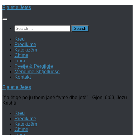
Skip
Fjalet e Jetes
to
content
Search
for:
Kreu
Predikime
Katekizëm
Citime
Libra
Pyetje & Përgjigje
Mendime Shtjelluese
Kontakt
Fjalet e Jetes
"fjalët që po ju them janë frymë dhe jetë" - Gjoni 6:63, Jezu
Krishti
Kreu
Predikime
Katekizëm
Citime
Libra