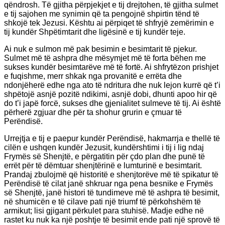
qëndrosh. Të gjitha përpjekjet e tij drejtohen, të gjitha sulmet
e tij sajohen me synimin që ta pengojnë shpirtin tënd të
shkojë tek Jezusi. Kështu ai përpiqet të shfryjë zemërimin e
tij kundër Shpëtimtarit dhe ligësinë e tij kundër teje.
Ai nuk e sulmon më pak besimin e besimtarit të pjekur.
Sulmet më të ashpra dhe mësymjet më të forta bëhen me
sukses kundër besimtarëve më të fortë. Ai shfrytëzon prishjet
e fuqishme, merr shkak nga provanitë e errëta dhe
ndonjëherë edhe nga ato të ndritura dhe nuk lejon kurrë që t’i
shpëtojë asnjë pozitë ndikimi, asnjë dobi, dhunti apoo hir që
do t’i japë forcë, sukses dhe gjenialitet sulmeve të tij. Ai është
përherë zgjuar dhe për ta shohur grurin e çmuar të
Perëndisë.
Urrejtja e tij e paepur kundër Perëndisë, hakmarrja e thellë të
cilën e ushqen kundër Jezusit, kundërshtimi i tij i lig ndaj
Frymës së Shenjtë, e përgatitin për çdo plan dhe punë të
errët për të dëmtuar shenjtërinë e lumturinë e besimtarit.
Prandaj zbulojmë që historitë e shenjtorëve më të spikatur të
Perëndisë të cilat janë shkruar nga pena besnike e Frymës
së Shenjtë, janë histori të tundimeve më të ashpra të besimit,
në shumicën e të cilave pati një triumf të përkohshëm të
armikut; lisi gjigant përkulet para stuhisë. Madje edhe në
rastet ku nuk ka një poshtje të besimit ende pati një sprovë të