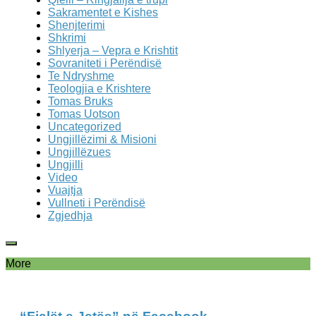
Sakramentet e Kishes
Shenjterimi
Shkrimi
Shlyerja – Vepra e Krishtit
Sovraniteti i Perëndisë
Te Ndryshme
Teologjia e Krishtere
Tomas Bruks
Tomas Uotson
Uncategorized
Ungjillëzimi & Misioni
Ungjillëzues
Ungjilli
Video
Vuajtja
Vullneti i Perëndisë
Zgjedhja
More