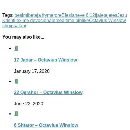
Tags:
besimi
beteja frymerore
Efesianeve 6:12
fjaletejetes
Jezu
Krishti
lexime devocionale
meditime biblike
Octavius Winslow
shqip
satani
You may also like...
0
17 Janar – Octavius Winslow
January 17, 2020
0
22 Qershor – Octavius Winslow
June 22, 2020
0
6 Shtator – Octavius Winslow