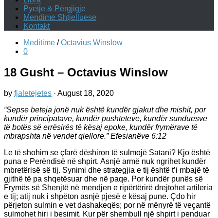
Pyetje & Përgjigje
Mendime Shtjelluese
Kontakt
Meditime
/
Octavius Winslow
0
18 Gusht – Octavius Winslow
by
fjaletejetes
·
August 18, 2020
“Sepse beteja jonë nuk është kundër gjakut dhe mishit, por
kundër principatave, kundër pushteteve, kundër sunduesve
të botës së errësirës të kësaj epoke, kundër frymërave të
mbrapshta në vendet qiellore.” ‭Efesianëve‬ ‭6:12‬
Le të shohim se çfarë dëshiron të sulmojë Satani? Kjo është
puna e Perëndisë në shpirt. Asnjë armë nuk ngrihet kundër
mbretërisë së tij. Synimi dhe strategjia e tij është t’i mbajë të
gjithë të pa shqetësuar dhe në paqe. Por kundër punës së
Frymës së Shenjtë në mendjen e ripërtërirë drejtohet artileria
e tij; atij nuk i shpëton asnjë pjesë e kësaj pune. Çdo hir
përjeton sulmin e vet dashakeqës; por në mënyrë të veçantë
sulmohet hiri i besimit. Kur për shembull një shpirt i penduar