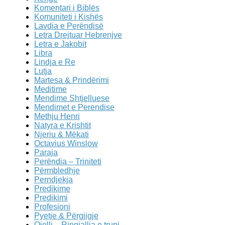
Komentari i Biblës
Komuniteti i Kishës
Lavdia e Perëndisë
Letra Drejtuar Hebrenjve
Letra e Jakobit
Libra
Lindja e Re
Lutja
Martesa & Prindërimi
Meditime
Mendime Shtjelluese
Mendimet e Perendise
Methju Henri
Natyra e Krishtit
Njeriu & Mëkati
Octavius Winslow
Paraja
Perëndia – Triniteti
Përmbledhje
Perndjekja
Predikime
Predikimi
Profesioni
Pyetje & Përgjigje
Qielli – Ringjallja e trupi