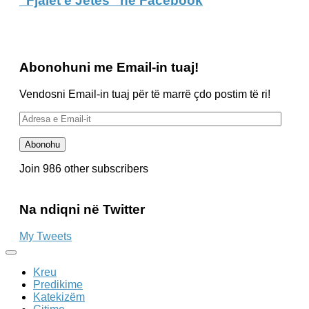
“Fjalët e Jetës” në Facebook
Abonohuni me Email-in tuaj!
Vendosni Email-in tuaj për të marrë çdo postim të ri!
Adresa
e
Email-
Abonohu
it
Join 986 other subscribers
Na ndiqni në Twitter
My Tweets
Kreu
Predikime
Katekizëm