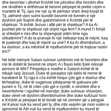
dhe besimtar i afrohet Krishtit me përulësi dhe hezitim dhe
me drodhën e drithëruar të besimi përpiqet të prekë cepin e
mantelit të Tij, apo me një sy të përlotur sheh drejt kryqit të
Tij, atëherë vjen sulmi kundër besimit në formën e një
dyshimi për fuqinë dhe gatishmërinë e Krishtit për të
shpëtuar. “A është Jezusi i aftë për të shpëtuar? A ka Ai
pushtet për ta shpëtuar një shpirt nga ferri? A mund t’i fshijë
ai shkeljet e mia dhe ta shpengojë jetën time nga
shkatërrimi? A do ta pranojë Ai një mëkatar kaq të ndyrë, kaq
të padenjë dhe kaq të mjerë sa unë? A ka Ai dhembshuri, a
ka dashuri, a ka mëshirë të mjaftueshme për të trajtuar rastin
tim?”
Në këtë mënyrë Satani sulmon ushtrimin më të hershëm dhe
më të dobët të besimit në shpirt. A i flasin këto fjalë ndonjë
personi të tillë? Përpjekja e madhe e Satanit është të të
mbajë larg Jezusit. Duke të paraqitur një tablo të rreme të
karakterit të Tij nga e cila është hequr çdo gjë e dashur dhe
tërheqëse, duke të sugjeruar pikëpamje të gabuara për
punën e Tij, në të cilën çdo gjë e zymtë, e vështirë dhe e
neveritshme i ngulitet në mendje; duke sulmuar shlyerjen,
duke vënë në dyshim dhembshurinë dhe duke kufizuar hirin
e Krishtit ai përpiqet të të bindë që në zemrën që u përgjak
në Kalvar nuk ka vend për ty, dhe mbi veprën që mori vulën e
aprovimit të Atit nuk ka vend të mjaftueshëm ku mund të