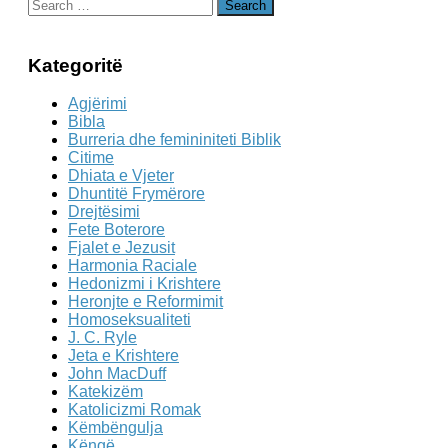
Search
for:
Kategoritë
Agjërimi
Bibla
Burreria dhe femininiteti Biblik
Citime
Dhiata e Vjeter
Dhuntitë Frymërore
Drejtësimi
Fete Boterore
Fjalet e Jezusit
Harmonia Raciale
Hedonizmi i Krishtere
Heronjte e Reformimit
Homoseksualiteti
J. C. Ryle
Jeta e Krishtere
John MacDuff
Katekizëm
Katolicizmi Romak
Këmbëngulja
Këngë