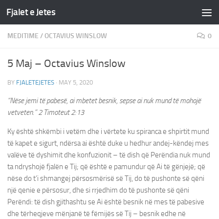
Fjalet e Jetes
Skip to content
MEDITIME
/
OCTAVIUS WINSLOW
0
5 Maj – Octavius Winslow
BY
FJALETEJETES
·
MAY 5, 2020
“Nëse jemi të pabesë, ai mbetet besnik, sepse ai nuk mund të mohojë
vetveten.”
2 Timoteut‬ ‭2:13‬
Ky është shkëmbi i vetëm dhe i vërtete ku spiranca e shpirtit mund
të kapet e sigurt, ndërsa ai është duke u hedhur andej-këndej mes
valëve të dyshimit dhe konfuzionit – të dish që Perëndia nuk mund
ta ndryshojë fjalën e Tij; që është e pamundur që Ai të gënjejë; që
nëse do t’i shmangej përsosmërisë së Tij, do të pushonte së qëni
një qenie e përsosur, dhe si rrjedhim do të pushonte së qëni
Perëndi: të dish gjithashtu se Ai është besnik në mes të pabesive
dhe tërheqjeve mënjanë të fëmijës së Tij – besnik edhe në