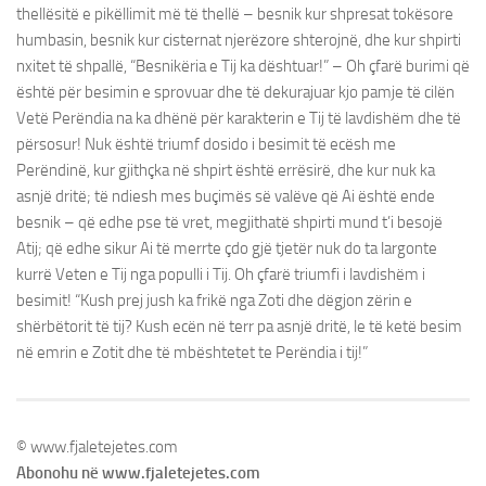
thellësitë e pikëllimit më të thellë – besnik kur shpresat tokësore
humbasin, besnik kur cisternat njerëzore shterojnë, dhe kur shpirti
nxitet të shpallë, “Besnikëria e Tij ka dështuar!” – Oh çfarë burimi që
është për besimin e sprovuar dhe të dekurajuar kjo pamje të cilën
Vetë Perëndia na ka dhënë për karakterin e Tij të lavdishëm dhe të
përsosur! Nuk është triumf dosido i besimit të ecësh me
Perëndinë, kur gjithçka në shpirt është errësirë, dhe kur nuk ka
asnjë dritë; të ndiesh mes buçimës së valëve që Ai është ende
besnik – që edhe pse të vret, megjithatë shpirti mund t’i besojë
Atij; që edhe sikur Ai të merrte çdo gjë tjetër nuk do ta largonte
kurrë Veten e Tij nga populli i Tij. Oh çfarë triumfi i lavdishëm i
besimit! “Kush prej jush ka frikë nga Zoti dhe dëgjon zërin e
shërbëtorit të tij? Kush ecën në terr pa asnjë dritë, le të ketë besim
në emrin e Zotit dhe të mbështetet te Perëndia i tij!”
© www.fjaletejetes.com
Abonohu në www.fjaletejetes.com