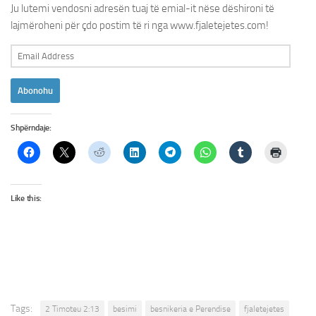
Ju lutemi vendosni adresën tuaj të emial-it nëse dëshironi të
lajmëroheni për çdo postim të ri nga www.fjaletejetes.com!
Email
Address
Abonohu
Shpërndaje:
Like this:
Tags:
2 Timoteu 2:13
besimi
besnikeria e Perendise
fjaletejetes