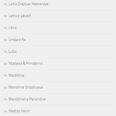
Letra Drejtuar Hebrenjve
Letra e Jakobit
Libra
Lindja e Re
Lutja
Martesa & Prindërimi
Meditime
Mendime Shtjelluese
Mendimet e Perendise
Methju Henri