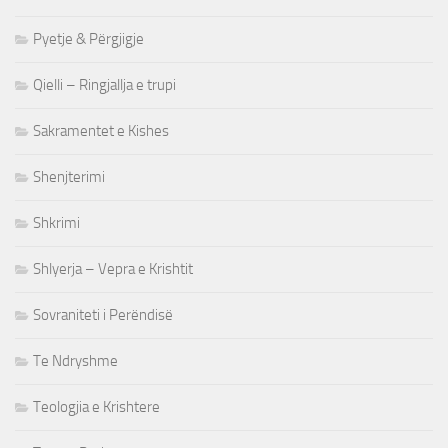
Pyetje & Përgjigje
Qielli – Ringjallja e trupi
Sakramentet e Kishes
Shenjterimi
Shkrimi
Shlyerja – Vepra e Krishtit
Sovraniteti i Perëndisë
Te Ndryshme
Teologjia e Krishtere