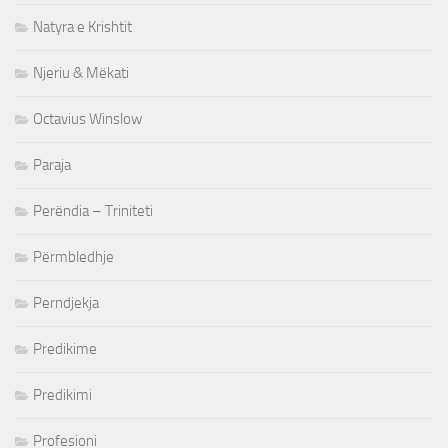
Natyra e Krishtit
Njeriu & Mëkati
Octavius Winslow
Paraja
Perëndia – Triniteti
Përmbledhje
Perndjekja
Predikime
Predikimi
Profesioni