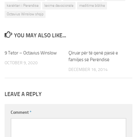
karakteri i Perendise
lexime devocionale
meditime biblike
Octavius Winslow shqip
YOU MAY ALSO LIKE...
9 Tetor – Octavius Winslow
0
Çliruar për të qenë pjesë e
0
familjes së Perëndisë
OCTOBER 9, 2020
DECEMBER 16, 2014
LEAVE A REPLY
Comment
*