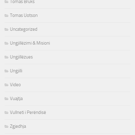
Tomas Bruks
Tomas Uotson
Uncategorized
Ungjillëzimi & Misioni
Ungjillëzues
Ungjilli
Video
Vuajtja
Vullneti i Perëndisë
Zgjedhja