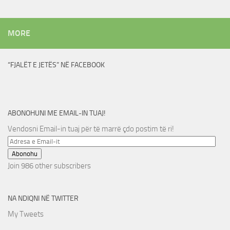
MORE
“FJALËT E JETËS” NË FACEBOOK
ABONOHUNI ME EMAIL-IN TUAJ!
Vendosni Email-in tuaj për të marrë çdo postim të ri!
Adresa
e
Abonohu
Email-
Join 986 other subscribers
it
NA NDIQNI NË TWITTER
My Tweets