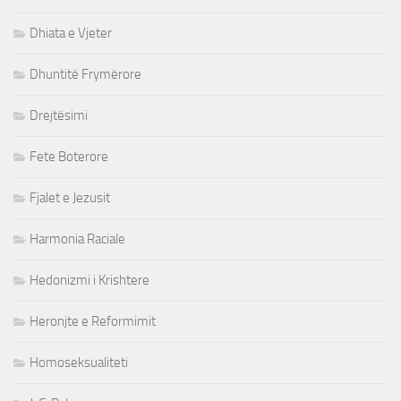
Dhiata e Vjeter
Dhuntitë Frymërore
Drejtësimi
Fete Boterore
Fjalet e Jezusit
Harmonia Raciale
Hedonizmi i Krishtere
Heronjte e Reformimit
Homoseksualiteti