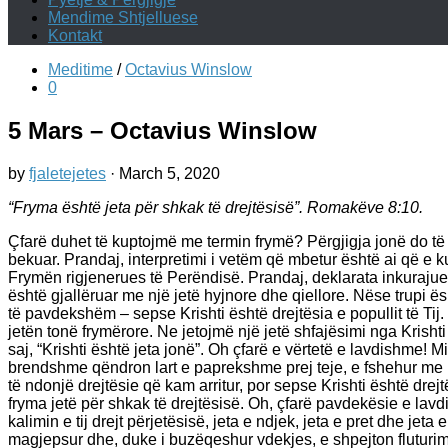
Mendime Shtjelluese
Kontakt
Meditime
/
Octavius Winslow
0
5 Mars – Octavius Winslow
by
fjaletejetes
·
March 5, 2020
“Fryma është jeta për shkak të drejtësisë”. Romakëve 8:10.
Çfarë duhet të kuptojmë me termin frymë? Përgjigja jonë do të 
bekuar. Prandaj, interpretimi i vetëm që mbetur është ai që e k
Frymën rigjenerues të Perëndisë. Prandaj, deklarata inkurajue
është gjallëruar me një jetë hyjnore dhe qiellore. Nëse trupi ës
të pavdekshëm – sepse Krishti është drejtësia e popullit të Ti
jetën tonë frymërore. Ne jetojmë një jetë shfajësimi nga Krishti 
saj, “Krishti është jeta jonë”. Oh çfarë e vërtetë e lavdishme! M
brendshme qëndron lart e paprekshme prej teje, e fshehur me Kr
të ndonjë drejtësie që kam arritur, por sepse Krishti është drejt
fryma jetë për shkak të drejtësisë. Oh, çfarë pavdekësie e lav
kalimin e tij drejt përjetësisë, jeta e ndjek, jeta e pret dhe je
magjepsur dhe, duke i buzëqeshur vdekjes, e shpejton fluturimin