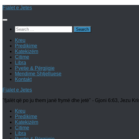
Skip
Fjalet e Jetes
to
content
Search
for:
Kreu
Predikime
Katekizëm
Citime
Libra
Pyetje & Përgjigje
Mendime Shtjelluese
Kontakt
Fjalet e Jetes
"fjalët që po ju them janë frymë dhe jetë" - Gjoni 6:63, Jezu Kri
Kreu
Predikime
Katekizëm
Citime
Libra
Pyetje & Përgjigje