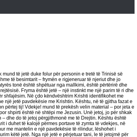
und të jetë duke folur për personin e tretë të Trinisë së
me të besimtarit – frymën e rigjeneruar të njeriut dhe jo
tyrës tonë është shpëtuar nga mallkimi, është përtërirë dhe
rejtësisë. Fryma është jetë – një instinkt me një parim të ri dhe
ër shfajësim. Në çdo këndvështrim Krishti identifikohet me
dhe një jetë pavdekësie me Krishtin. Kështu, në të gjitha fazat e
on përtej tij! Vdekje! mund të prekësh velin material – por jeta e
or shpirti është në shtëpi me Jezusin. Unë jetoj, jo për shkak
tin – dhe do të jetoj përgjithmonë me të Drejtin. Kështu është
it i duhet të kalojë përmes portave të zymta të vdekjes, në
shur me mantelin e një pavdekësie të rilindur, lëshohet i
im këtë jetë. Nga një jetë e përjetuar tani, le të jetojmë për