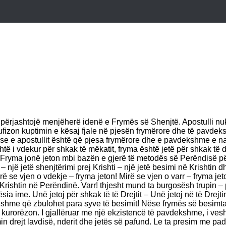
përjashtojë menjëherë idenë e Frymës së Shenjtë. Apostulli nuk m
ufizon kuptimin e kësaj fjale në pjesën frymërore dhe të pavdeksh
se e apostullit është që pjesa frymërore dhe e pavdekshme e na
htë i vdekur për shkak të mëkatit, fryma është jetë për shkak të d
j. Fryma jonë jeton mbi bazën e gjerë të metodës së Perëndisë p
– një jetë shenjtërimi prej Krishti – një jetë besimi në Krishtin 
irë se vjen o vdekje – fryma jeton! Mirë se vjen o varr – fryma jet
ishtin në Perëndinë. Varr! thjesht mund ta burgosësh trupin – p
ësia ime. Unë jetoj për shkak të të Drejtit – Unë jetoj në të Drej
dishme që zbulohet para syve të besimit! Nëse frymës së besimtar
ta e kurorëzon. I gjallëruar me një ekzistencë të pavdekshme, i ve
 drejt lavdisë, nderit dhe jetës së pafund. Le ta presim me padur