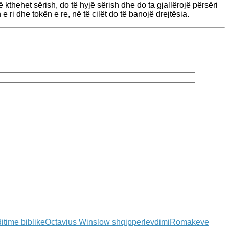
 kthehet sërish, do të hyjë sërish dhe do ta gjallërojë përsëri
e ri dhe tokën e re, në të cilët do të banojë drejtësia.
itime biblike
Octavius Winslow shqip
perlevdimi
Romakeve