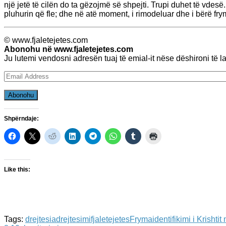
një jetë të cilën do ta gëzojmë së shpejti. Trupi duhet të vdesë
pluhurin që fle; dhe në atë moment, i rimodeluar dhe i bërë frymë
© www.fjaletejetes.com
Abonohu në www.fjaletejetes.com
Ju lutemi vendosni adresën tuaj të emial-it nëse dëshironi të 
Email
Address
Abonohu
Shpërndaje:
Like this:
Tags:
drejtesia
drejtesimi
fjaletejetes
Fryma
identifikimi i Krishti