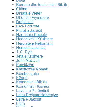
Bibla
Burreria dhe femininiteti Biblik
Citime
Dhiata e Vjeter
Dhuntitë Frymërore
Drejtësimi
Fete Boterore
Fjalet e Jezusit
Harmonia Raciale
Hedonizmi i Krishtere
Heronjte e Reformimit
Homoseksualiteti
J. C. Ryle
Jeta e Krishtere
John MacDuff
Katekizëm
Katolicizmi Romak
Këmbëngulja
Këngë
Komentari i Biblës
Komuniteti i Kishës
Lavdia e Perëndisë
Letra Drejtuar Hebrenjve
Letra e Jakobit
Libra