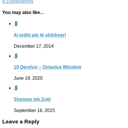
8:10
shenjterimi
You may also like...
0
Ai erdhi për të shërbyer!
December 17, 2014
0
19 Qershor – Octavius Winslow
June 19, 2020
0
Shpreso tek Zoti!
September 16, 2015
Leave a Reply