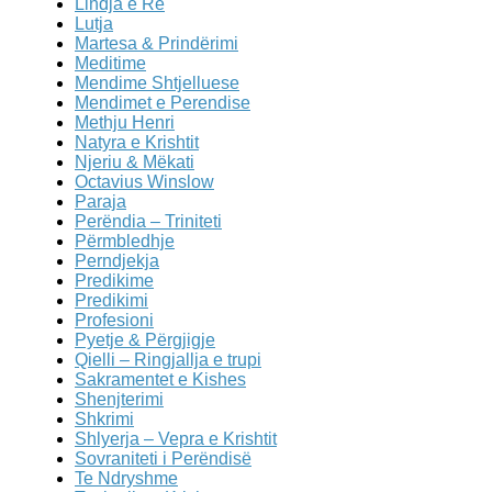
Lindja e Re
Lutja
Martesa & Prindërimi
Meditime
Mendime Shtjelluese
Mendimet e Perendise
Methju Henri
Natyra e Krishtit
Njeriu & Mëkati
Octavius Winslow
Paraja
Perëndia – Triniteti
Përmbledhje
Perndjekja
Predikime
Predikimi
Profesioni
Pyetje & Përgjigje
Qielli – Ringjallja e trupi
Sakramentet e Kishes
Shenjterimi
Shkrimi
Shlyerja – Vepra e Krishtit
Sovraniteti i Perëndisë
Te Ndryshme