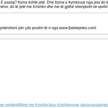
. E pastaj? fryma është jetë. Dhe fryma e frymëzuar nga jeta do të
ror, do të jetë me Krishtin dhe me të gjithë shenjtorët në qiellin 
lajmëroheni për çdo postim të ri nga www.fjaletejetes.com!
t me ne
identifikimi me Krishtin
Jezu Krishti
lexime devocionale
med