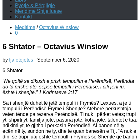
Pyetje & Përgjigje
Mendime Shtjelluese
Kontakt
Meditime
/
Octavius Winslow
0
6 Shtator – Octavius Winslow
by
fjaletejetes
·
September 6, 2020
6 Shtator
“Në qoftë se dikush e prish tempullin e Perëndisë, Perëndia
do ta prishë atë, sepse tempulli i Perëndisë, i cili jeni ju,
është i shenjtë.” 1 Korintasve 3:17
Sa i shenjtë duhet të jetë tempulli i Frymës? Lexues, a je ti
tempulli i Perëndisë Frymë i Shenjtë? Atëherë përkushtoja
veten tënde pa rezerva Perëndisë. Ti nuk i përket vetes; trupi
yt, shpirti yt, familja jote, pasuria jote, koha jote, talentet e tua,
ndikimi yt, të gjitha i përkasin Perëndisë. Ai banon në ty:
ecën në ty, sundon në ty, dhe të quan banesën e Tij. “A nuk e
dini se trupi juaj është tempulli i Frymës së Shenjtë që banon