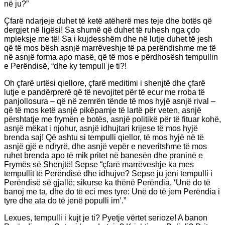
në ju?”
Çfarë ndarjeje duhet të ketë atëherë mes teje dhe botës që
dergjet në ligësi! Sa shumë që duhet të ruhesh nga çdo
mpleksje me të! Sa i kujdesshëm dhe në lutje duhet të jesh
që të mos bësh asnjë marrëveshje të pa perëndishme me të
në asnjë forma apo masë, që të mos e përdhosësh tempullin
e Perëndisë, “dhe ky tempull je ti?!
Oh çfarë urtësi qiellore, çfarë meditimi i shenjtë dhe çfarë
lutje e pandërprerë që të nevojitet për të ecur me rroba të
panjollosura – që në zemrën tënde të mos hyjë asnjë rival –
që të mos ketë asnjë pikëpamje të lartë për veten, asnjë
përshtatje me frymën e botës, asnjë politikë për të fituar kohë,
asnjë mëkat i njohur, asnjë idhujtari krijese të mos hyjë
brenda saj! Që ashtu si tempulli qiellor, të mos hyjë në të
asnjë gjë e ndryrë, dhe asnjë vepër e neveritshme të mos
ruhet brenda apo të mik pritet në banesën dhe praninë e
Frymës së Shenjtë! Sepse “çfarë marrëveshje ka mes
tempullit të Perëndisë dhe idhujve? Sepse ju jeni tempulli i
Perëndisë së gjallë; sikurse ka thënë Perëndia, ‘Unë do të
banoj me ta, dhe do të eci mes tyre: Unë do të jem Perëndia i
tyre dhe ata do të jenë populli im’.”
Lexues, tempulli i kujt je ti? Pyetje vërtet serioze! A banon