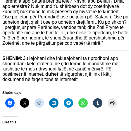
Perëndia apo Satani brenda teje? Krishti apo Beliali? Drita
apo errësira? Nuk mund t’u shërbesh dot dy zotërinjve të
kundërt; nuk mund të mik presësh dy mysafirë të kundërt.
Ose po jeton për Perëndinë ose po jeton për Satanin. Ose po
udhëton drejt qiellit ose po udhëton drejt ferrit. Ku po shkon?
I përgjunjur para Perëndisë, vendos tani; dhe Zoti Frymë të
ripërtëriftë me anë të hirit të Tij, dhe nëse të ripërtërin, të bëftë
“një enë për nderim, të shenjtëruar dhe të përshtatshme për
Zotërinë, dhe të përgatitur për çdo vepër të mirë.”
SHËNIM
: Ju lejoheni dhe inkurajoheni ta riprodhoni apo
shpërndani këtë material në çdo formë të mundshme me
kusht që të mos ndryshoni fjalët në asnjë mënyrë. Për
postimet në internet,
duhet
të sigurohet një link i këtij
dokumenti në faqen tonë të internetit!
Shpërndaje:
Like this: