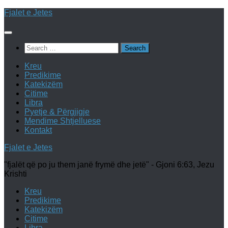
Skip
Fjalet e Jetes
to
content
Search
for:
Kreu
Predikime
Katekizëm
Citime
Libra
Pyetje & Përgjigje
Mendime Shtjelluese
Kontakt
Fjalet e Jetes
"fjalët që po ju them janë frymë dhe jetë" - Gjoni 6:63, Jezu
Krishti
Kreu
Predikime
Katekizëm
Citime
Libra