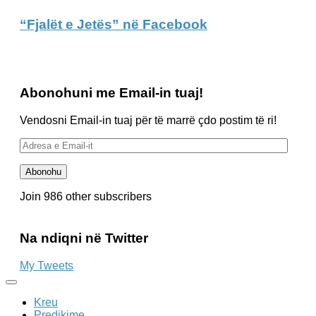
“Fjalët e Jetës” në Facebook
Abonohuni me Email-in tuaj!
Vendosni Email-in tuaj për të marrë çdo postim të ri!
Adresa
e
Email-
Abonohu
it
Join 986 other subscribers
Na ndiqni në Twitter
My Tweets
Kreu
Predikime