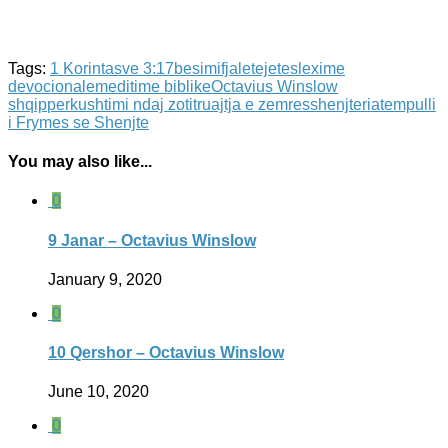
Tags:
1 Korintasve 3:17
besimi
fjaletejetes
lexime
devocionale
meditime biblike
Octavius Winslow
shqip
perkushtimi ndaj zotit
ruajtja e zemres
shenjteria
tempulli
i Frymes se Shenjte
You may also like...
0
9 Janar – Octavius Winslow
January 9, 2020
0
10 Qershor – Octavius Winslow
June 10, 2020
0