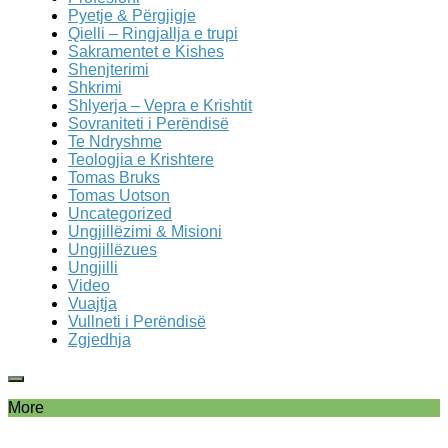
Pyetje & Përgjigje
Qielli – Ringjallja e trupi
Sakramentet e Kishes
Shenjterimi
Shkrimi
Shlyerja – Vepra e Krishtit
Sovraniteti i Perëndisë
Te Ndryshme
Teologjia e Krishtere
Tomas Bruks
Tomas Uotson
Uncategorized
Ungjillëzimi & Misioni
Ungjillëzues
Ungjilli
Video
Vuajtja
Vullneti i Perëndisë
Zgjedhja
More