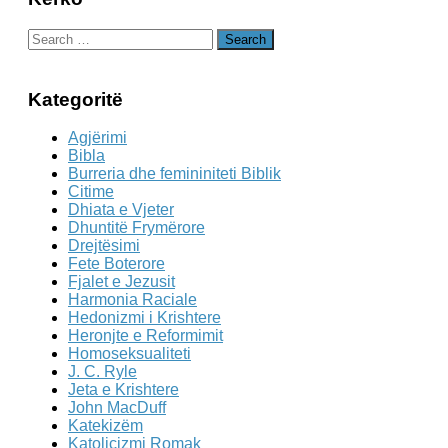
Search
for:
Kategoritë
Agjërimi
Bibla
Burreria dhe femininiteti Biblik
Citime
Dhiata e Vjeter
Dhuntitë Frymërore
Drejtësimi
Fete Boterore
Fjalet e Jezusit
Harmonia Raciale
Hedonizmi i Krishtere
Heronjte e Reformimit
Homoseksualiteti
J. C. Ryle
Jeta e Krishtere
John MacDuff
Katekizëm
Katolicizmi Romak