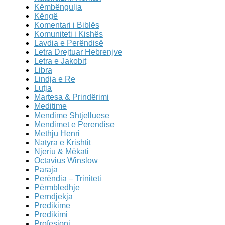
Këmbëngulja
Këngë
Komentari i Biblës
Komuniteti i Kishës
Lavdia e Perëndisë
Letra Drejtuar Hebrenjve
Letra e Jakobit
Libra
Lindja e Re
Lutja
Martesa & Prindërimi
Meditime
Mendime Shtjelluese
Mendimet e Perendise
Methju Henri
Natyra e Krishtit
Njeriu & Mëkati
Octavius Winslow
Paraja
Perëndia – Triniteti
Përmbledhje
Perndjekja
Predikime
Predikimi
Profesioni