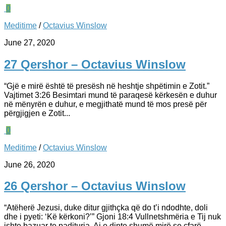
0
Meditime
/
Octavius Winslow
June 27, 2020
27 Qershor – Octavius Winslow
“Gjë e mirë është të presësh në heshtje shpëtimin e Zotit.”
Vajtimet 3:26 Besimtari mund të paraqesë kërkesën e duhur
në mënyrën e duhur, e megjithatë mund të mos presë për
përgjigjen e Zotit...
0
Meditime
/
Octavius Winslow
June 26, 2020
26 Qershor – Octavius Winslow
“Atëherë Jezusi, duke ditur gjithçka që do t’i ndodhte, doli
dhe i pyeti: ‘Kë kërkoni?’” Gjoni 18:4 Vullnetshmëria e Tij nuk
ishte bazuar te padituria. Ai e dinte shumë mirë se çfarë