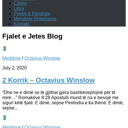
Citime
Libra
Pyetje & Përgjigje
Mendime Shtjelluese
Kontakt
Fjalet e Jetes
Blog
0
Meditime
/
Octavius Winslow
July 2, 2020
2 Korrik – Octavius Winslow
“Dhe ne e dimë se të gjithat gjëra bashkëveprojnë për të
mirë…” Romakëve 8:28 Apostulli mund të na e besojë me
siguri këtë fjalë. E dimë, sepse Perëndia e ka thënë. E dimë,
sepse...
0
Meditime
/
Octavius Winslow