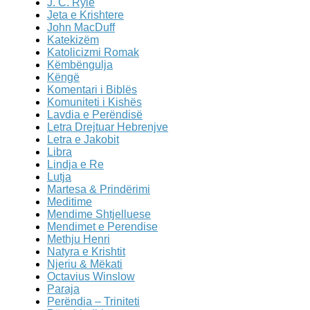
J. C. Ryle
Jeta e Krishtere
John MacDuff
Katekizëm
Katolicizmi Romak
Këmbëngulja
Këngë
Komentari i Biblës
Komuniteti i Kishës
Lavdia e Perëndisë
Letra Drejtuar Hebrenjve
Letra e Jakobit
Libra
Lindja e Re
Lutja
Martesa & Prindërimi
Meditime
Mendime Shtjelluese
Mendimet e Perendise
Methju Henri
Natyra e Krishtit
Njeriu & Mëkati
Octavius Winslow
Paraja
Perëndia – Triniteti