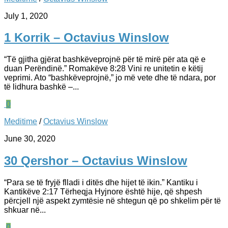
July 1, 2020
1 Korrik – Octavius Winslow
“Të gjitha gjërat bashkëveprojnë për të mirë për ata që e
duan Perëndinë.” Romakëve 8:28 Vini re unitetin e këtij
veprimi. Ato “bashkëveprojnë,” jo më vete dhe të ndara, por
të lidhura bashkë –...
0
Meditime
/
Octavius Winslow
June 30, 2020
30 Qershor – Octavius Winslow
“Para se të fryjë flladi i ditës dhe hijet të ikin.” Kantiku i
Kantikëve 2:17 Tërheqja Hyjnore është hije, që shpesh
përcjell një aspekt zymtësie në shtegun që po shkelim për të
shkuar në...
0