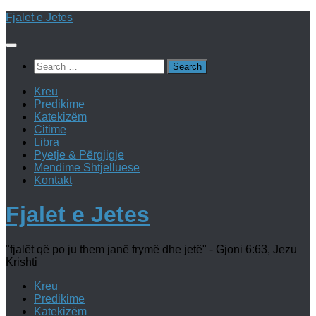
Skip
Fjalet e Jetes
to
content
Search
for:
Kreu
Predikime
Katekizëm
Citime
Libra
Pyetje & Përgjigje
Mendime Shtjelluese
Kontakt
Fjalet e Jetes
"fjalët që po ju them janë frymë dhe jetë" - Gjoni 6:63, Jezu
Krishti
Kreu
Predikime
Katekizëm