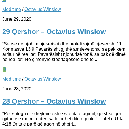
Meditime
/
Octavius Winslow
June 29, 2020
29 Qershor – Octavius Winslow
“Sepse ne njohim pjesërisht dhe profetizojmë pjesërisht.” 1
Korintasve 13:9 Pavarësisht gjithë arritjeve tona, sa pak kemi
arritur në realitet! Pavarësisht njohurisë tonë, sa pak që dimë
në realitet! Në ç’mënyrë sipërfaqësore dhe të...
0
Meditime
/
Octavius Winslow
June 28, 2020
28 Qershor – Octavius Winslow
“Por shtegu i të drejtëve është si drita e agimit, që shkëlqen
gjithnjë e më mirë deri sa të bëhet ditë e plotë.” Fjalët e Urta
4:18 Drita e parë që agon në shpirt...