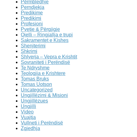
Përmbledhje
Perndjekja
Predikime
Predikimi
Profesioni
Pyetje & Përgjigje
Qielli – Ringjallja e trupi
Sakramentet e Kishes
Shenjterimi
Shkrimi
Shlyerja – Vepra e Krishtit
Sovraniteti i Perëndisë
Te Ndryshme
Teologjia e Krishtere
Tomas Bruks
Tomas Uotson
Uncategorized
Ungjillëzimi & Misioni
Ungjillëzues
Ungjilli
Video
Vuajtja
Vullneti i Perëndisë
Zgjedhja