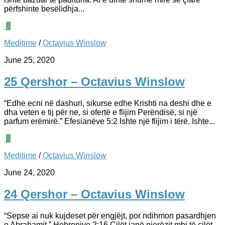
përfshinte besëlidhja...
0
Meditime
/
Octavius Winslow
June 25, 2020
25 Qershor – Octavius Winslow
“Edhe ecni në dashuri, sikurse edhe Krishti na deshi dhe e
dha veten e tij për ne, si ofertë e flijim Perëndisë, si një
parfum erëmirë.” Efesianëve 5:2 Ishte një flijim i tërë. Ishte...
0
Meditime
/
Octavius Winslow
June 24, 2020
24 Qershor – Octavius Winslow
“Sepse ai nuk kujdeset për engjëjt, por ndihmon pasardhjen
e Abrahamit.” ‭‭Hebrenjve‬ ‭2:16‬ Cilët janë njerëzit mbi të cilët