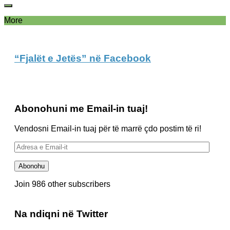
More
“Fjalët e Jetës” në Facebook
Abonohuni me Email-in tuaj!
Vendosni Email-in tuaj për të marrë çdo postim të ri!
Adresa
e
Email-
Abonohu
it
Join 986 other subscribers
Na ndiqni në Twitter