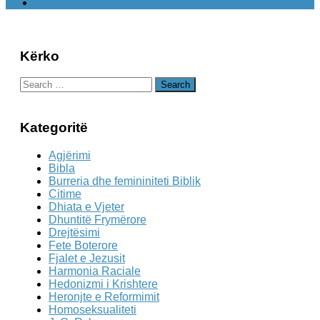
Kërko
Search
for:
Kategoritë
Agjërimi
Bibla
Burreria dhe femininiteti Biblik
Citime
Dhiata e Vjeter
Dhuntitë Frymërore
Drejtësimi
Fete Boterore
Fjalet e Jezusit
Harmonia Raciale
Hedonizmi i Krishtere
Heronjte e Reformimit
Homoseksualiteti