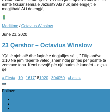
është fiksuar zemra e Jezusit? Ata nuk janë engjëjt; e
megjithatë Ai i do engjëjt,...
0
Meditime
/
Octavius Winslow
June 23, 2020
23 Qershor – Octavius Winslow
“Që të njoh atë dhe fuqinë e ringjalljes së tij.” ‭‭Filipianëve‬
‭3:10‬ Ne jemi tepër të vetëdijshëm ndaj prirjes për poshtë të
zemrave tona. Kemi nevojë për një parim të kundërt – diçka
që...
« First
«
...
10
...
16
17
18
19
20
...
30
40
50
...
»
Last »
Follow: